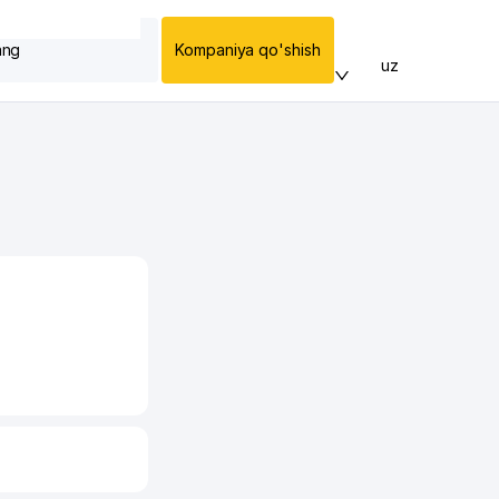
ang
Kompaniya qo'shish
uz