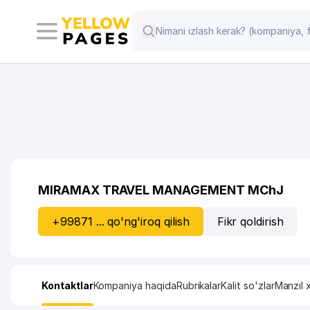
MIRAMAX TRAVEL MANAGEMENT MChJ
+99871 ... qo'ng'iroq qilish
Fikr qoldirish
Kontaktlar
Kompaniya haqida
Rubrikalar
Kalit so'zlar
Manzil x