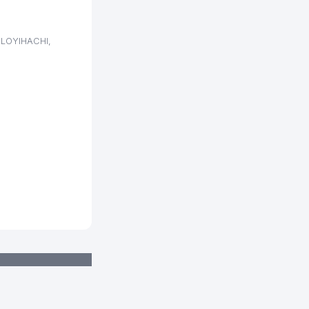
659 м
666 м
 LOYIHACHI,
674 м
674 м
687 м
698 м
722 м
723 м
728 м
731 м
764 м
792 м