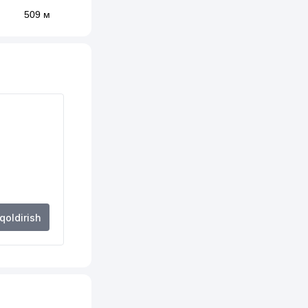
509 м
515 м
531 м
557 м
565 м
569 м
582 м
589 м
 qoldirish
629 м
632 м
651 м