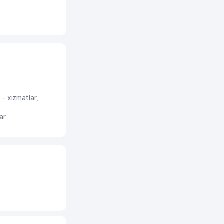
 - xizmatlar
,
lar