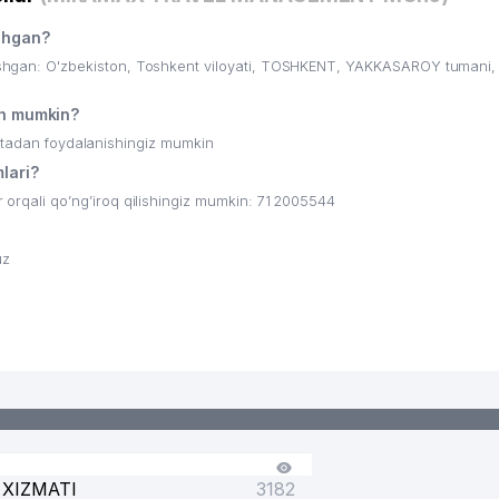
shgan?
an: O'zbekiston, Toshkent viloyati, TOSHKENT, YAKKASAROY tumani,
h mumkin?
ritadan foydalanishingiz mumkin
lari?
ali qo’ng’iroq qilishingiz mumkin: 71 2005544
uz
 HARBIY TA'MINOTI BOSHQARMASI
XIZMATI
3182