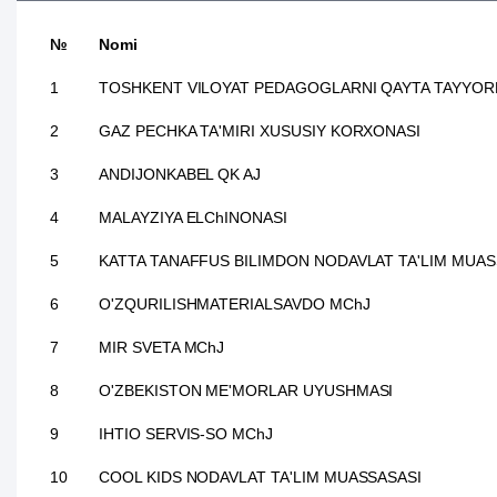
№
Nomi
1
TOSHKENT VILOYAT PEDAGOGLARNI QAYTA TAYYORLA
2
GAZ PECHKA TA'MIRI XUSUSIY KORXONASI
3
ANDIJONKABEL QK AJ
4
MALAYZIYA ELChINONASI
5
KATTA TANAFFUS BILIMDON NODAVLAT TA'LIM MUAS
6
O'ZQURILISHMATERIALSAVDO MChJ
7
MIR SVETA MChJ
8
O'ZBEKISTON ME'MORLAR UYUSHMASI
9
IHTIO SERVIS-SO MChJ
10
COOL KIDS NODAVLAT TA'LIM MUASSASASI