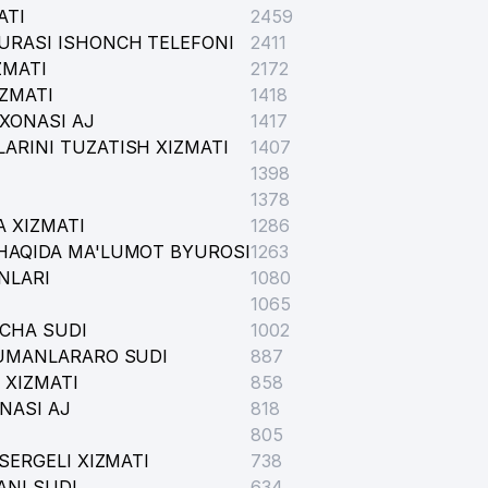
ATI
2459
URASI ISHONCH TELEFONI
2411
ZMATI
2172
IZMATI
1418
ONLI IXTISOSLASHGAN MAKTAB
XONASI AJ
1417
ARINI TUZATISH XIZMATI
1407
1398
1378
 XIZMATI
1286
HAQIDA MA'LUMOT BYUROSI
1263
NLARI
1080
1065
ICHA SUDI
1002
TUMANLARARO SUDI
887
 XIZMATI
858
NASI AJ
818
805
ITIK NAZORATGA IXTISOSLAShGAN MARKAZI
SERGELI XIZMATI
738
ANI SUDI
634