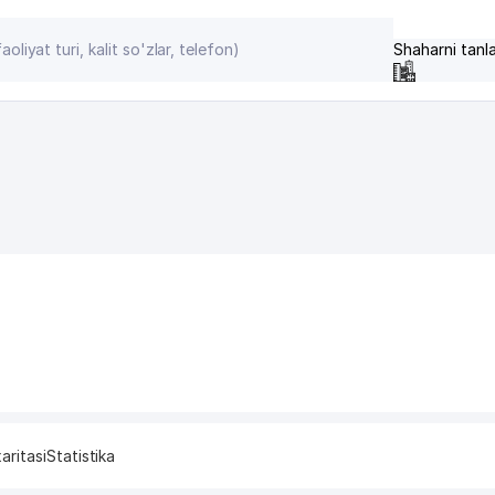
Shaharni tanl
aritasi
Statistika