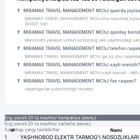
22
YAKKASAROY TUMANI HOKIMIYATI
❓
MIRAMAX TRAVEL MANAGEMENT MChJ qaerda joyla
23
DIAMOND TOURS MChJ
MIRAMAX TRAVEL MANAGEMENT MChJ shu manzilda joylashg
100027, 58/1.
24
GARANT TRAVEL MChJ
❓
MIRAMAX TRAVEL MANAGEMENT MChJ qanday boris
25
CRONOS GROUP MChJ
Marshrutni yaratish uchun siz bizning veb-saytimizdagi xa
❓
MIRAMAX TRAVEL MANAGEMENT MChJ telefon raqam
26
DREAM DIZAYN GROUP MChJ
MIRAMAX TRAVEL MANAGEMENT MChJ ga siz shu raqamlar orq
27
MARCO POLO TRANSPORTATION MChJ
❓
MIRAMAX TRAVEL MANAGEMENT MChJ sayti manzili?
MIRAMAX TRAVEL MANAGEMENT MChJ sayti manzili - tatil.
28
A-NIKA MChJ
❓
MIRAMAX TRAVEL MANAGEMENT MChJ fax raqami?
29
EAST MERIDIAN QK QK
raqamiga fax yuborishingiz mumkin.
30
O'ZBEKISTON RESPUBLIKASI IIV MODDIY-TEXNIK VA
31
PREMIUM COFFEE PROJECT MChJ
Eng yaxshi 20 ta mashhur kompaniya (июль)
32
JET'AIME CLASSIC XUSUSIY KORXONASI
Eng yaxshi 20 ta mashhur sarlavha (июль)
Saytdagi yangi tashkilotlar
№
Nomi
33
O'ZAGROSANOATLOYIHA MChJ
1
YASHNOBOD ELEKTR TARMOG'I NOSOZLIKLARI 