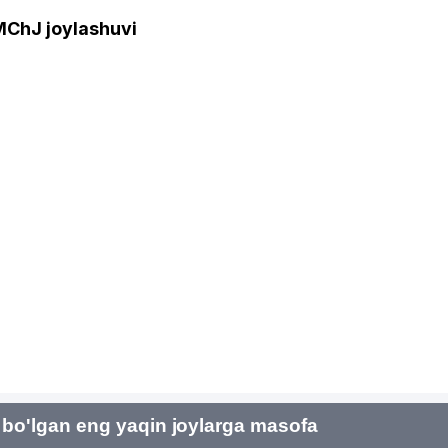
hJ joylashuvi
bo'lgan eng yaqin joylarga masofa