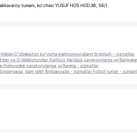
akkasaroy tumani
,
ko'chasi YUSUF HOS HODJIB
, 58/1
tliklari
,
O‘zbekiston bo‘yicha mehmonxonalarni bronlash - xizmatlar
,
entdan va O‘zbekistondan
,
Karlovo Varidagi sanatoriylarga yo‘llanmalar
ar
,
Kislovodsk sanatoriylariga yo‘llanma - xizmatlar
,
Bolgariyaga, dam olish Bolgariyada - xizmatlar
,
Futbol turlari - xizmat