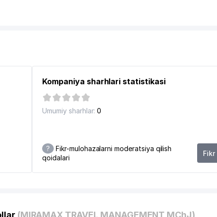
AKKASAROY FILIALI
Kompaniya sharhlari statistikasi
Umumiy sharhlar:
0
?
Fikr-mulohazalarni moderatsiya qilish
Fikr
qoidalari
 MAKTAB INTERNATI
llar
(MIRAMAX TRAVEL MANAGEMENT MChJ)