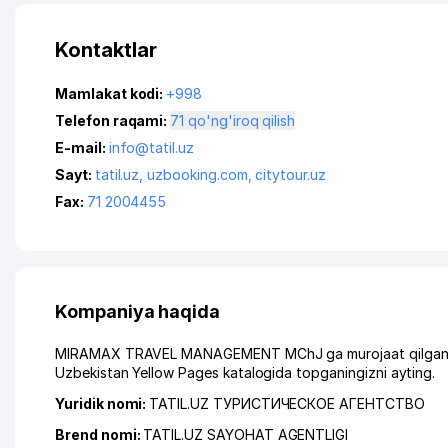
Kontaktlar
Mamlakat kodi:
+998
Telefon raqami:
71 qo'ng'iroq qilish
E-mail:
info@tatil.uz
Sayt:
tatil.uz
,
uzbooking.com
,
citytour.uz
Fax:
71 2004455
Kompaniya haqida
MIRAMAX TRAVEL MANAGEMENT MChJ ga murojaat qilganingiz
Uzbekistan Yellow Pages katalogida topganingizni ayting.
Yuridik nomi:
TATIL.UZ ТУРИСТИЧЕСКОЕ АГЕНТСТВО
Brend nomi:
TATIL.UZ SAYOHAT AGENTLIGI