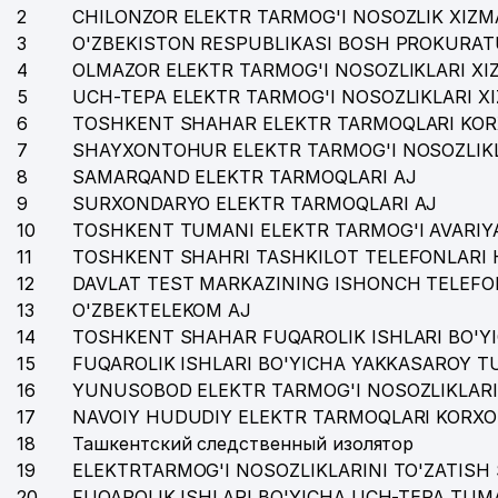
2
CHILONZOR ELEKTR TARMOG'I NOSOZLIK XIZM
34
NAMUNA-DIYOR XIIChK
3
O'ZBEKISTON RESPUBLIKASI BOSH PROKURAT
4
35
OLMAZOR ELEKTR TARMOG'I NOSOZLIKLARI XI
ASIA ADVENTURES MChJ
5
UCH-TEPA ELEKTR TARMOG'I NOSOZLIKLARI X
36
IMKONIYATI CHEKLANGAN BOLALAR UCHUN 25-chi S
6
TOSHKENT SHAHAR ELEKTR TARMOQLARI KOR
7
SHAYXONTOHUR ELEKTR TARMOG'I NOSOZLIKL
37
ELAN-EXPRESS MChJ
8
SAMARQAND ELEKTR TARMOQLARI AJ
38
HIGH STAND TOURS MChJ
9
SURXONDARYO ELEKTR TARMOQLARI AJ
10
TOSHKENT TUMANI ELEKTR TARMOG'I AVARIYA
39
HIMLABPRIBOR MChJ
11
TOSHKENT SHAHRI TASHKILOT TELEFONLARI 
12
DAVLAT TEST MARKAZINING ISHONCH TELEFO
40
MAGIC CINEMA STUDIO MChJ
13
O'ZBEKTELEKOM AJ
41
INTERNATIONAL LOGISTIC SERVICE MChJ
14
TOSHKENT SHAHAR FUQAROLIK ISHLARI BO'Y
15
FUQAROLIK ISHLARI BO'YICHA YAKKASAROY 
42
PROMOTION MChJ
16
YUNUSOBOD ELEKTR TARMOG'I NOSOZLIKLARI
17
43
NAVOIY HUDUDIY ELEKTR TARMOQLARI KORXO
ELEKTRTARMOQQURILISH AJ
18
Ташкентский следственный изолятор
44
ATROF-MUHITNI MUHOFAZA QILISH SOHASIDA ANAL
19
ELEKTRTARMOG'I NOSOZLIKLARINI TO'ZATISH 
20
FUQAROLIK ISHLARI BO'YICHA UCH-TEPA TUM