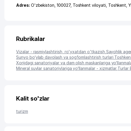
Adres:
O'zbekiston, 100027,
Toshkent viloyati
,
Toshkent
,
Y
Rubrikalar
Vizalar - rasmiylashtirish, ro'yxatdan o'tkazish
,
Sayohlik agen
Sunyo bo‘ylab davolash va sog‘lomlashtirish turlari Toshk
Xorijdagi sanatoriyalar va dam olish maskanlariga yo‘llanmal
Mineral suvlar sanatoriylariga yo‘llanmalar - xizmatlar
,
Turlar 
Kalit so'zlar
turizm