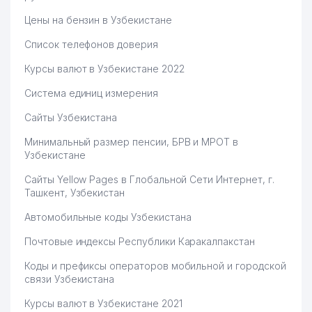
74
PERSPEKTIVA STROY INVEST ООО
236 м
Цены на бензин в Узбекистане
75
JCD TRANS REKLAMA СП ООО
236 м
Список телефонов доверия
ЦЕНТРАЛЬНАЯ ДИСПЕТЧЕРСКАЯ
Курсы валют в Узбекистане 2022
76
СЛУЖБА УП
238 м
TOSHSHARTRANSXIZMAT
Система единиц измерения
77
PROSPERO ЧП
239 м
Сайты Узбекистана
78
GROSS АО СТРАХОВАЯ КОМПАНИЯ
239 м
Минимальный размер пенсии, БРВ и МРОТ в
Узбекистане
79
NEW HELP ООО
240 м
Сайты Yellow Pages в Глобальной Сети Интернет, г.
Ташкент, Узбекистан
80
ПАЛАТА АУДИТОРОВ УЗБЕКИСТАНА
242 м
Автомобильные коды Узбекистана
81
ЦОЙ ЕВГЕНИЙ ВАЛЕРЬЕВИЧ ИндП
246 м
Почтовые индексы Республики Каракалпакстан
82
BEMIDAVS НОУ
250 м
Коды и префиксы операторов мобильной и городской
83
RED ROSE ЧП
252 м
связи Узбекистана
Курсы валют в Узбекистане 2021
84
LAZZAT OSIYO ООО
254 м