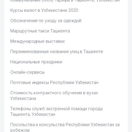
BANK АКБ
Курсы валют в Узбекистане 2020
O'ZSANOATQURILISHBANK АКБ
65
223 м
ОПЕРАЦИОННОЕ УПРАВЛЕНИЕ
Обозначения по уходу за одеждой
Маршрутные такси Ташкента
66
CRYSTAL COLOR TEXTILE ООО
224 м
Международные выставки
ТЕЛЕФОНЫ ДОВЕРИЯ АО
67
226 м
ТОШШАХАРТРАНСХИЗМАТ
Переименованные названия улиц в Ташкенте
POSITIVE PRO SYSTEM
Национальные праздники
68
230 м
TECHNOLOGIES ООО
Онлайн-сервисы
69
TRASTTA'MINOT ООО
232 м
Почтовые индексы Республики Узбекистан
70
SOFT LIFE ООО
232 м
Стоимость контрактного обучения в вузах
Узбекистана
71
PASSTRANS MEDIA ООО
233 м
Телефоны служб экстренной помощи города
72
ТОШШАХАРТРАНСХИЗМАТ АО
233 м
Ташкента, Узбекистан
73
VICTORIA TOUR ООО
236 м
Посольства и консульства Республики Узбекистан за
рубежом