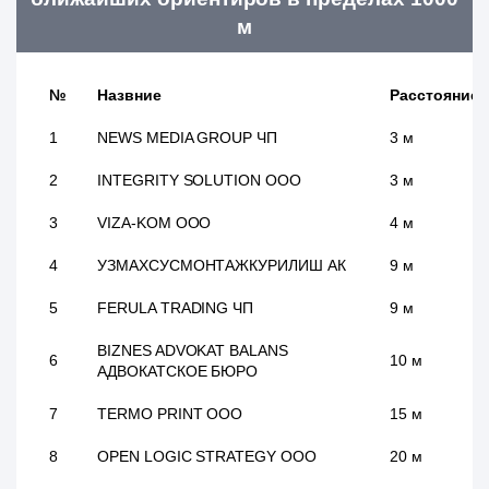
м
№
Назвние
Расстояние
1
NEWS MEDIA GROUP ЧП
3 м
2
INTEGRITY SOLUTION ООО
3 м
3
VIZA-KOM ООО
4 м
4
УЗМАХСУСМОНТАЖКУРИЛИШ АК
9 м
5
FERULA TRADING ЧП
9 м
BIZNES ADVOKAT BALANS
6
10 м
АДВОКАТСКОЕ БЮРО
7
TERMO PRINT ООО
15 м
8
OPEN LOGIC STRATEGY ООО
20 м