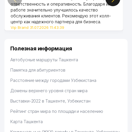
53
ДЕТСКИЙ САД №424 (ТОПОЛЁК)
171 м
ответственность и оперативность. Благодаря их
работе значительно улучшилось качество
54
SIFAT-BIZNES-SAVDO ООО
172 м
обслуживания клиентов. Рекомендую этот колл-
центр как надежного партнера для бизнеса.
55
УЗБЕКИСТАН ФОНД
181 м
Vip Brand 31.07.2026 11:43:39
56
COSCOM ИП ООО
184 м
Полезная информация
57
OSIYO AUDIT ООО
185 м
Автобусные маршруты Ташкента
58
АЙЗЕНШТАТ Е.Г. ИндП
191 м
Памятка для абитуриентов
59
NISO POLIGRAF ООО
199 м
Расстояние между городами Узбекистана
60
PHARMALINE IMPEXTRADE ООО
199 м
Домены верхнего уровня стран мира
61
STUDY EXPERT НОУ
201 м
Выставки-2022 в Ташкенте, Узбекистан
62
OSON TEXNIK KREDIT ООО
202 м
Рейтинг стран мира по площади и населению
63
ARDUS СП ООО
202 м
Карта Ташкента
O'ZBEKISTON SANOAT-QURILISH
Коммунальные (ЖКХ) тарифы в Ташкенте, Узбекистан
64
215 м