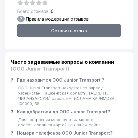
20
MANAGEMENT CERTIFICATION ООО
31 м
Всего отзывов:
0
21
INGICHKI METALS СП ООО
32 м
?
Правила модерации отзывов
22
MY LAWYER АДВОКАТСКАЯ ФИРМА
38 м
Оставить отзыв
GLOBAL MANAGEMENT CONSULT
23
42 м
ООО
24
VIVA DELUX ООО
46 м
Часто задаваемые вопросы о компании
(OOO Junior Transport)
25
VIRTUAL COMFORT ООО
49 м
❓
Где находится OOO Junior Transport ?
26
IPAK YO'LI TURIZM INVEST СП ООО
73 м
OOO Junior Transport находится по адресу:
27
ALIUN STYLE ООО
84 м
Узбекистан, Ташкентская область, ТАШКЕНТ,
ЧИЛАНЗАРСКИЙ район, им. ИСЛАМА КАРИМОВА,
100000, 55
28
ИПАК ЙУЛИ ТУРИЗМ ИНВЕСТ ООО
84 м
❓
Как добраться до OOO Junior Transport?
29
RADIUS MOBILE ООО
89 м
Для построения маршрута вы можете
воспользоваться картой на нашем сайте
30
ГАЗАРЯН А.С. ИндП
102 м
❓
Номера телефонов OOO Junior Transport?