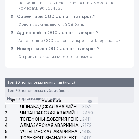
31
IRENE PLUS TRAVEL ООО
105 м
Позвонить в OOO Junior Transport вы можете по
номерам: 90 3554030
32
O'TKIR FARM ООО
110 м
❓
Ориентиры OOO Junior Transport?
Ориентиром являются: SQB банк
33
БАЗИЛЕВА Н.В. ИндП
115 м
❓
Адрес сайта OOO Junior Transport?
34
SERVICE COMPANY ООО
120 м
Адрес сайта OOO Junior Transport - ark-logistics.uz
❓
Номер факса OOO Junior Transport?
35
VARIA ООО
135 м
Отправить факс вы можете на номер .
36
ЯКУБХОДЖАЕВ Ш.Б. ИндП
143 м
37
PRIME REAL ESTATE ООО
153 м
Топ 20 популярных компаний (июль)
38
SANITARIYA MADANIYATI ООО
154 м
Топ 20 популярных рубрик (июль)
Новые организации на сайте
39
REPINA ELENA ИндП
155 м
№
Назвние
1
ЯШНАБАДСКАЯ АВАРИЙНАЯ СЛУЖБА ЭЛЕКТРОСЕТИ
3182
40
MADINA QANDOLAT ООО
155 м
2
ЧИЛАНЗАРСКАЯ АВАРИЙНАЯ СЛУЖБА ЭЛЕКТРОСЕТИ
2459
3
ТЕЛЕФОНЫ ДОВЕРИЯ ГЕНЕРАЛЬНОЙ ПРОКУРАТУРЫ РЕСПУБЛИКИ УЗБЕКИСТАН
2411
41
UNIKING ООО
155 м
4
АЛМАЗАРСКАЯ АВАРИЙНАЯ СЛУЖБА ЭЛЕКТРОСЕТИ
2172
5
УЧТЕПИНСКАЯ АВАРИЙНАЯ СЛУЖБА ЭЛЕКТРОСЕТИ
1418
42
BUXGALTER-AUDIT ООО
156 м
6
TOSHKENT SHAHAR ELEKTR TARMOQLARI KORXONASI АО
1417