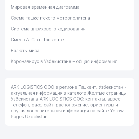
Мировая временная диаграмма
85
TOSHKENT GULLARI ЧП
256 м
Схема ташкентского метрополитена
86
NORI ООО
256 м
Система штрихового кодирования
ФЕДЕРАЦИЯ БАСКЕТБОЛА
87
260 м
УЗБЕКИСТАНА
Смена АТС в г. Ташкенте
Валюты мира
88
LEADER TRAVEL AND STUDY ЧП
272 м
Коронавирус в Узбекистане – общая информация
89
JASUR GRAND SERVICE ЧП
273 м
90
CRYSTAL BIZNES ООО
286 м
ARK LOGISTICS ООО в регионе Ташкент, Узбекистан -
91
GLOBAL ASSIST ООО
292 м
актуальная информация в каталоге Желтые страницы
Узбекистана. ARK LOGISTICS ООО: контакты, адрес,
92
MAKS GRAFIKA ООО
294 м
телефон, факс, сайт, расположение, ориентиры и
другая дополнительная информация на сайте Yellow
ПОЧЁТНЫЙ ГЕНЕРАЛЬНЫЙ КОНСУЛ
93
306 м
Pages Uzbekistan.
РЕСПУБЛИКИ КИПР
94
IMKO'PRIK ООО
312 м