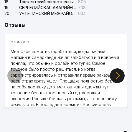
18
Ташкентский следственный изолятор
805
19
СЕРГЕЛИЙСКАЯ АВАРИЙНАЯ СЛУЖБА ЭЛЕКТРОСЕТИ
738
20
УЧТЕПИНСКИЙ МЕЖРАЙОННЫЙ СУД ПО ГРАЖДАНСКИМ ДЕЛАМ
634
Отзывы
OZON ООО
Мне Озон помог выкарабкаться, когда личный
магазин в Самарканде начал загибаться и я вовремя
поняла, что обычный офлайн это тупик. Самое
трудное было просто решиться, но когда
зарегистрировалась и отправила первые заказы,
весь страх сразу ушел. Площадка полностью берет
на себя доставку до клиентов и для одежды тут
хранение бесплатное первый год, хорошая
экономия. Раньше боялась рекламы, а теперь вижу
результаты. В последнее время из России очень
много заказывают, а вначале только по Узбекистану
брали, но вяло. Удалось раскрутиться, дальше
развиваюсь потихоньку😊
Hamida 03.08.2026 12:45:39