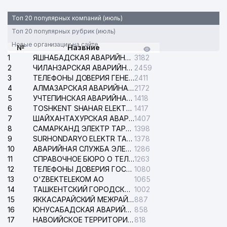
Топ 20 популярных компаний (июль)
Топ 20 популярных рубрик (июль)
Новые организации на сайте
№
Назвние
1
ЯШНАБАДСКАЯ АВАРИЙНАЯ СЛУЖБА ЭЛЕКТРОСЕТИ
3182
2
ЧИЛАНЗАРСКАЯ АВАРИЙНАЯ СЛУЖБА ЭЛЕКТРОСЕТИ
2459
3
ТЕЛЕФОНЫ ДОВЕРИЯ ГЕНЕРАЛЬНОЙ ПРОКУРАТУРЫ РЕСПУБЛИКИ УЗБЕКИСТАН
2411
4
АЛМАЗАРСКАЯ АВАРИЙНАЯ СЛУЖБА ЭЛЕКТРОСЕТИ
2172
5
УЧТЕПИНСКАЯ АВАРИЙНАЯ СЛУЖБА ЭЛЕКТРОСЕТИ
1418
6
TOSHKENT SHAHAR ELEKTR TARMOQLARI KORXONASI АО
1417
7
ШАЙХАНТАХУРСКАЯ АВАРИЙНАЯ СЛУЖБА ЭЛЕКТРОСЕТИ
1407
8
САМАРКАНД ЭЛЕКТР ТАРМОКЛАРИ АО
1398
9
SURHONDARYO ELEKTR TARMOKLARI АО
1378
10
АВАРИЙНАЯ СЛУЖБА ЭЛЕКТРОСЕТИ ТАШКЕНТСКОГО РАЙОНА
1286
11
СПРАВОЧНОЕ БЮРО О ТЕЛЕФОНАХ ОРГАНИЗАЦИЙ г. ТАШКЕНТА
1263
12
ТЕЛЕФОНЫ ДОВЕРИЯ ГОСУДАРСТВЕННОГО ЦЕНТРА ТЕСТИРОВАНИЯ
1080
13
O'ZBEKTELEKOM АО
1065
14
ТАШКЕНТСКИЙ ГОРОДСКОЙ СУД ПО ГРАЖДАНСКИМ ДЕЛАМ
1002
15
ЯККАСАРАЙСКИЙ МЕЖРАЙОННЫЙ СУД ПО ГРАЖДАНСКИМ ДЕЛАМ
887
16
ЮНУСАБАДСКАЯ АВАРИЙНАЯ СЛУЖБА ЭЛЕКТРОСЕТИ
858
17
НАВОИЙСКОЕ ТЕРРИТОРИАЛЬНОЕ ПРЕДПРИЯТИЕ ЭЛЕКТРОСЕТИ АО
818