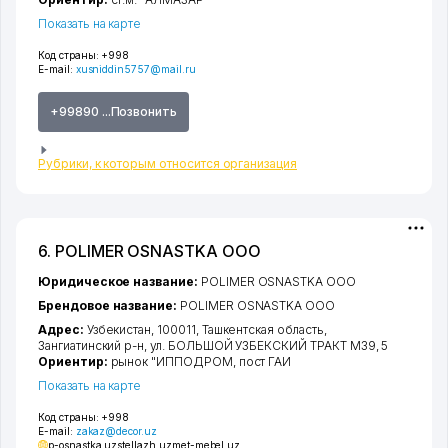
Показать на карте
Код страны:
+998
E-mail:
xusniddin5757@mail.ru
+99890 ...Позвонить
Рубрики, к которым относится организация
6. POLIMER OSNASTKA ООО
Юридическое название:
POLIMER OSNASTKA ООО
Брендовое название:
POLIMER OSNASTKA ООО
Адрес:
Узбекистан, 100011,
Ташкентская область
,
Зангиатинский р-н
,
ул. БОЛЬШОЙ УЗБЕКСКИЙ ТРАКТ М39
, 5
Ориентир:
рынок "ИППОДРОМ, пост ГАИ
Показать на карте
Код страны:
+998
E-mail:
zakaz@decor.uz
p-osnastka.uz
stellazh.uz
met-mebel.uz