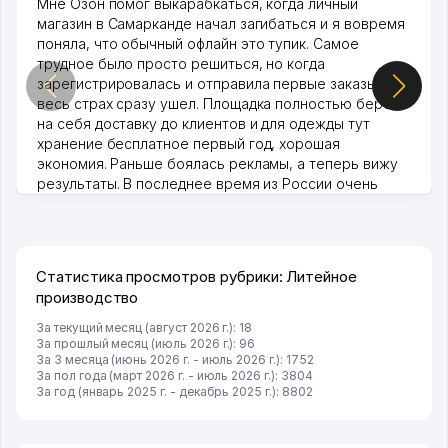
Мне Озон помог выкарабкаться, когда личный
магазин в Самарканде начал загибаться и я вовремя
поняла, что обычный офлайн это тупик. Самое
трудное было просто решиться, но когда
зарегистрировалась и отправила первые заказы,
весь страх сразу ушел. Площадка полностью берет
на себя доставку до клиентов и для одежды тут
хранение бесплатное первый год, хорошая
экономия. Раньше боялась рекламы, а теперь вижу
результаты. В последнее время из России очень
много заказывают, а вначале только по Узбекистану
брали, но вяло. Удалось раскрутиться, дальше
развиваюсь потихоньку😊
Hamida 03.08.2026 12:45:39
Статистика просмотров рубрики: Литейное
производство
За текущий месяц (август 2026 г.): 18
За прошлый месяц (июль 2026 г.): 96
За 3 месяца (июнь 2026 г. - июль 2026 г.): 1752
За пол года (март 2026 г. - июль 2026 г.): 3804
За год (январь 2025 г. - декабрь 2025 г.): 8802