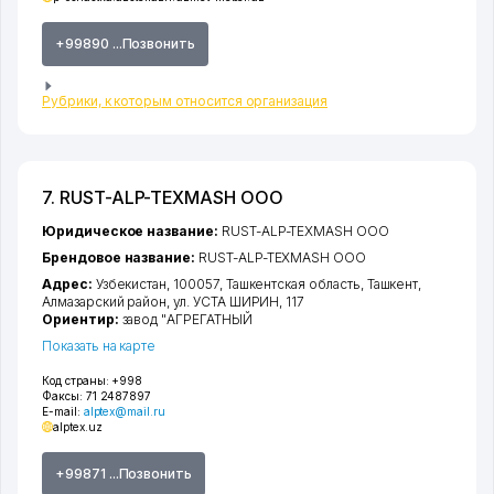
+99890 ...Позвонить
Рубрики, к которым относится организация
7. RUST-ALP-TEXMASH ООО
Юридическое название:
RUST-ALP-TEXMASH ООО
Брендовое название:
RUST-ALP-TEXMASH ООО
Адрес:
Узбекистан, 100057,
Ташкентская область
,
Ташкент
,
Алмазарский район
,
ул. УСТА ШИРИН
, 117
Ориентир:
завод "АГРЕГАТНЫЙ
Показать на карте
Код страны:
+998
Факсы:
71 2487897
E-mail:
alptex@mail.ru
alptex.uz
+99871 ...Позвонить