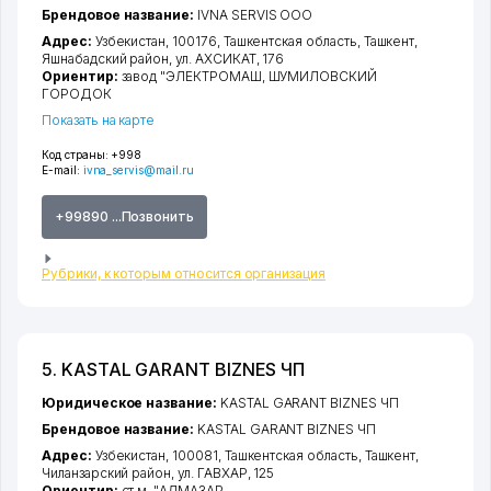
Брендовое название:
IVNA SERVIS ООО
Адрес:
Узбекистан, 100176,
Ташкентская область
,
Ташкент
,
Яшнабадский район
,
ул. АХСИКАТ
, 176
Ориентир:
завод "ЭЛЕКТРОМАШ, ШУМИЛОВСКИЙ
ГОРОДОК
Показать на карте
Код страны:
+998
E-mail:
ivna_servis@mail.ru
+99890 ...Позвонить
Рубрики, к которым относится организация
5. KASTAL GARANT BIZNES ЧП
Юридическое название:
KASTAL GARANT BIZNES ЧП
Брендовое название:
KASTAL GARANT BIZNES ЧП
Адрес:
Узбекистан, 100081,
Ташкентская область
,
Ташкент
,
Чиланзарский район
,
ул. ГАВХАР
, 125
Ориентир:
ст.м. "АЛМАЗАР