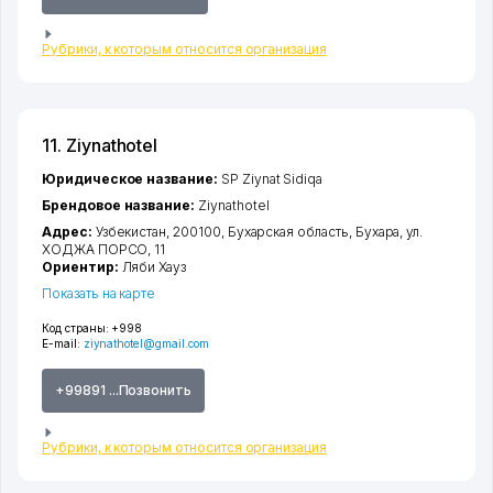
Рубрики, к которым относится организация
11. Ziynathotel
Юридическое название:
SP Ziynat Sidiqa
Брендовое название:
Ziynathotel
Адрес:
Узбекистан, 200100,
Бухарская область
,
Бухара
,
ул.
ХОДЖА ПОРСО
, 11
Ориентир:
Ляби Хауз
Показать на карте
Код страны:
+998
E-mail:
ziynathotel@gmail.com
+99891 ...Позвонить
Рубрики, к которым относится организация