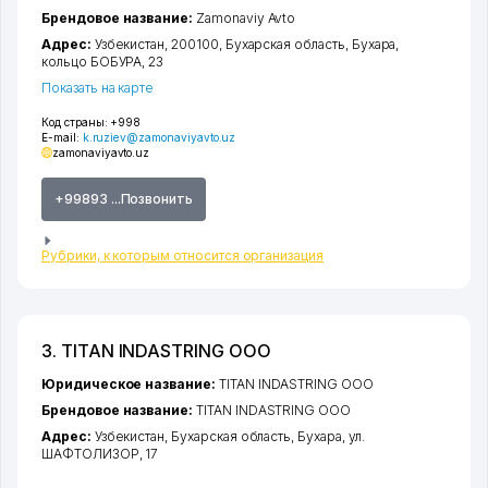
Брендовое название:
Zamonaviy Avto
Адрес:
Узбекистан, 200100,
Бухарская область
,
Бухара
,
кольцо БОБУРА
, 23
Показать на карте
Код страны:
+998
E-mail:
k.ruziev@zamonaviyavto.uz
zamonaviyavto.uz
+99893 ...Позвонить
Рубрики, к которым относится организация
3. TITAN INDASTRING ООО
Юридическое название:
TITAN INDASTRING ООО
Брендовое название:
TITAN INDASTRING ООО
Адрес:
Узбекистан,
Бухарская область
,
Бухара
,
ул.
ШАФТОЛИЗОР
, 17