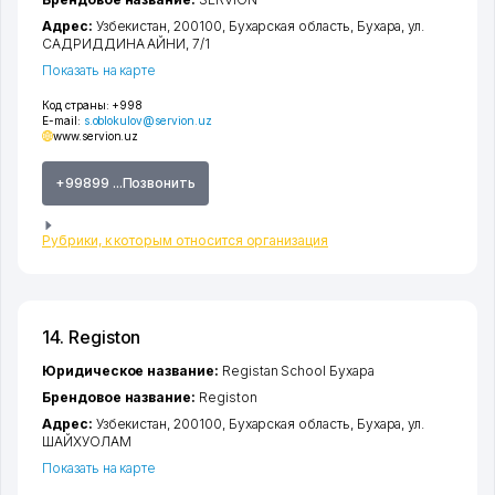
Адрес:
Узбекистан, 200100,
Бухарская область
,
Бухара
,
ул.
САДРИДДИНА АЙНИ
, 7/1
Показать на карте
Код страны:
+998
E-mail:
s.oblokulov@servion.uz
www.servion.uz
+99899 ...Позвонить
Рубрики, к которым относится организация
14. Registon
Юридическое название:
Registan School Бухара
Брендовое название:
Registon
Адрес:
Узбекистан, 200100,
Бухарская область
,
Бухара
,
ул.
ШАЙХУОЛАМ
Показать на карте