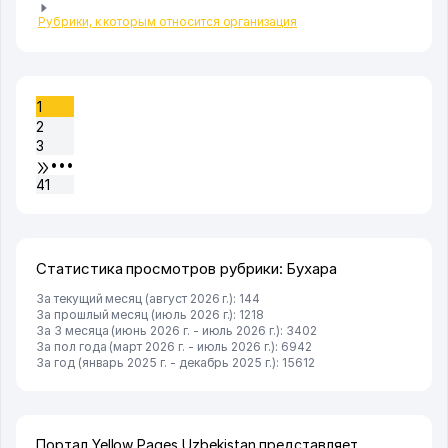
Рубрики, к которым относится организация
1
2
3
•••
41
Статистика просмотров рубрики: Бухара
За текущий месяц (август 2026 г.): 144
За прошлый месяц (июль 2026 г.): 1218
За 3 месяца (июнь 2026 г. - июль 2026 г.): 3402
За пол года (март 2026 г. - июль 2026 г.): 6942
За год (январь 2025 г. - декабрь 2025 г.): 15612
Портал Yellow Pages Uzbekistan представляет