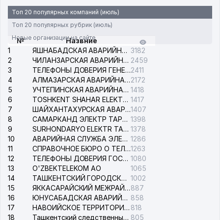
Топ 20 популярных компаний (июль)
Топ 20 популярных рубрик (июль)
Новые организации на сайте
№
Назвние
1
ЯШНАБАДСКАЯ АВАРИЙНАЯ СЛУЖБА ЭЛЕКТРОСЕТИ
3182
2
ЧИЛАНЗАРСКАЯ АВАРИЙНАЯ СЛУЖБА ЭЛЕКТРОСЕТИ
2459
3
ТЕЛЕФОНЫ ДОВЕРИЯ ГЕНЕРАЛЬНОЙ ПРОКУРАТУРЫ РЕСПУБЛИКИ УЗБЕКИСТАН
2411
4
АЛМАЗАРСКАЯ АВАРИЙНАЯ СЛУЖБА ЭЛЕКТРОСЕТИ
2172
5
УЧТЕПИНСКАЯ АВАРИЙНАЯ СЛУЖБА ЭЛЕКТРОСЕТИ
1418
6
TOSHKENT SHAHAR ELEKTR TARMOQLARI KORXONASI АО
1417
7
ШАЙХАНТАХУРСКАЯ АВАРИЙНАЯ СЛУЖБА ЭЛЕКТРОСЕТИ
1407
8
САМАРКАНД ЭЛЕКТР ТАРМОКЛАРИ АО
1398
9
SURHONDARYO ELEKTR TARMOKLARI АО
1378
10
АВАРИЙНАЯ СЛУЖБА ЭЛЕКТРОСЕТИ ТАШКЕНТСКОГО РАЙОНА
1286
11
СПРАВОЧНОЕ БЮРО О ТЕЛЕФОНАХ ОРГАНИЗАЦИЙ г. ТАШКЕНТА
1263
12
ТЕЛЕФОНЫ ДОВЕРИЯ ГОСУДАРСТВЕННОГО ЦЕНТРА ТЕСТИРОВАНИЯ
1080
13
O'ZBEKTELEKOM АО
1065
14
ТАШКЕНТСКИЙ ГОРОДСКОЙ СУД ПО ГРАЖДАНСКИМ ДЕЛАМ
1002
15
ЯККАСАРАЙСКИЙ МЕЖРАЙОННЫЙ СУД ПО ГРАЖДАНСКИМ ДЕЛАМ
887
16
ЮНУСАБАДСКАЯ АВАРИЙНАЯ СЛУЖБА ЭЛЕКТРОСЕТИ
858
17
НАВОИЙСКОЕ ТЕРРИТОРИАЛЬНОЕ ПРЕДПРИЯТИЕ ЭЛЕКТРОСЕТИ АО
818
18
Ташкентский следственный изолятор
805