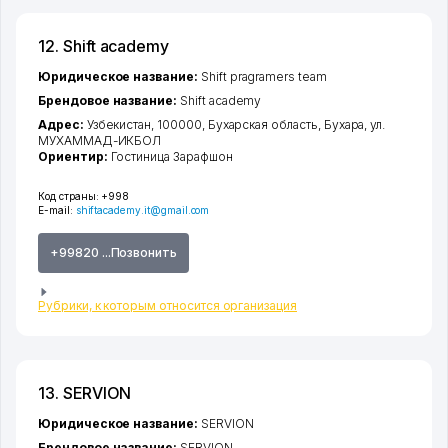
12. Shift academy
Юридическое название:
Shift pragramers team
Брендовое название:
Shift academy
Адрес:
Узбекистан, 100000,
Бухарская область
,
Бухара
,
ул.
МУХАММАД-ИКБОЛ
Ориентир:
Гостиница Зарафшон
Код страны:
+998
E-mail:
shiftacademy.it@gmail.com
+99820 ...Позвонить
Рубрики, к которым относится организация
13. SERVION
Юридическое название:
SERVION
Брендовое название:
SERVION