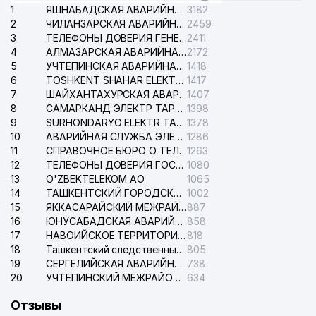
1
ЯШНАБАДСКАЯ АВАРИЙНАЯ СЛУЖБА ЭЛЕКТРОСЕТИ
3182
2
ЧИЛАНЗАРСКАЯ АВАРИЙНАЯ СЛУЖБА ЭЛЕКТРОСЕТИ
2459
3
ТЕЛЕФОНЫ ДОВЕРИЯ ГЕНЕРАЛЬНОЙ ПРОКУРАТУРЫ РЕСПУБЛИКИ УЗБЕКИСТАН
2411
4
АЛМАЗАРСКАЯ АВАРИЙНАЯ СЛУЖБА ЭЛЕКТРОСЕТИ
2172
5
УЧТЕПИНСКАЯ АВАРИЙНАЯ СЛУЖБА ЭЛЕКТРОСЕТИ
1418
6
TOSHKENT SHAHAR ELEKTR TARMOQLARI KORXONASI АО
1417
7
ШАЙХАНТАХУРСКАЯ АВАРИЙНАЯ СЛУЖБА ЭЛЕКТРОСЕТИ
1407
8
САМАРКАНД ЭЛЕКТР ТАРМОКЛАРИ АО
1398
9
SURHONDARYO ELEKTR TARMOKLARI АО
1378
10
АВАРИЙНАЯ СЛУЖБА ЭЛЕКТРОСЕТИ ТАШКЕНТСКОГО РАЙОНА
1286
11
СПРАВОЧНОЕ БЮРО О ТЕЛЕФОНАХ ОРГАНИЗАЦИЙ г. ТАШКЕНТА
1263
12
ТЕЛЕФОНЫ ДОВЕРИЯ ГОСУДАРСТВЕННОГО ЦЕНТРА ТЕСТИРОВАНИЯ
1080
13
O'ZBEKTELEKOM АО
1065
14
ТАШКЕНТСКИЙ ГОРОДСКОЙ СУД ПО ГРАЖДАНСКИМ ДЕЛАМ
1002
15
ЯККАСАРАЙСКИЙ МЕЖРАЙОННЫЙ СУД ПО ГРАЖДАНСКИМ ДЕЛАМ
887
16
ЮНУСАБАДСКАЯ АВАРИЙНАЯ СЛУЖБА ЭЛЕКТРОСЕТИ
858
17
НАВОИЙСКОЕ ТЕРРИТОРИАЛЬНОЕ ПРЕДПРИЯТИЕ ЭЛЕКТРОСЕТИ АО
818
18
Ташкентский следственный изолятор
805
19
СЕРГЕЛИЙСКАЯ АВАРИЙНАЯ СЛУЖБА ЭЛЕКТРОСЕТИ
738
20
УЧТЕПИНСКИЙ МЕЖРАЙОННЫЙ СУД ПО ГРАЖДАНСКИМ ДЕЛАМ
634
Отзывы