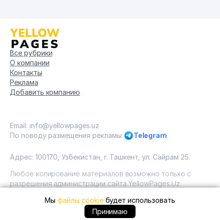
Все рубрики
О компании
Контакты
Реклама
Добавить компанию
Email: info@yellowpages.uz
По поводу размещения рекламы
Telegram
Адрес: 100170, Узбекистан, г. Ташкент, ул. Сайрам 25.
Любое копирование материалов возможно только с
разрешения администрации сайта YellowPages.Uz
Мы
файлы cookie
будет использовать
Copyright © Yellow Pages Uzbekistan, 2009 - 2026 / ООО
"Yellow Pages". Все права защищены All rights reserved.
Принимаю