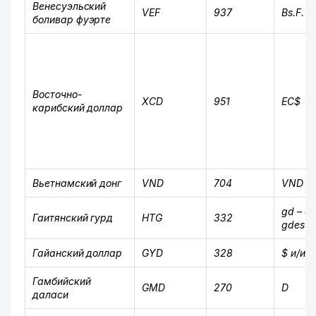
Венесуэльский
VEF
937
Bs.F.
боливар фуэрте
Восточно-
XCD
951
EC$
карибский доллар
Вьетнамский донг
VND
704
VND
gd –
ед
Гаитянский гурд
HTG
332
gdes –
Гайанский доллар
GYD
328
$ и/ил
Гамбийский
GMD
270
D
даласи