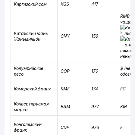
Киргизский сом
KGS
417
RMB
чаще в
5
Китайский юань
, либ
CNY
156
Жэньминьби
– ана
символ
иены
Колумбийское
$ (
неф
COP
170
песо
обозна
Коморский франк
KMF
174
FC
Конвертируемая
BAM
977
KM
марка
Конголезский
CDF
976
F
франк