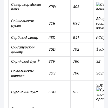
Северокорейская
KPW
408
вона
SR и/и
Сейшельская
SCR
690
roupi
(
рупия
языке)
Сербский динар
RSD
941
РСД, ди
Сингапурский
SGD
702
$ и/ил
доллар
9
Сирийский фунт
SYP
760
S£
Сомалийский
SOS
706
SoSh и/
шиллинг
SD£
Суданский фунт
SDG
938
(
по-
арабск