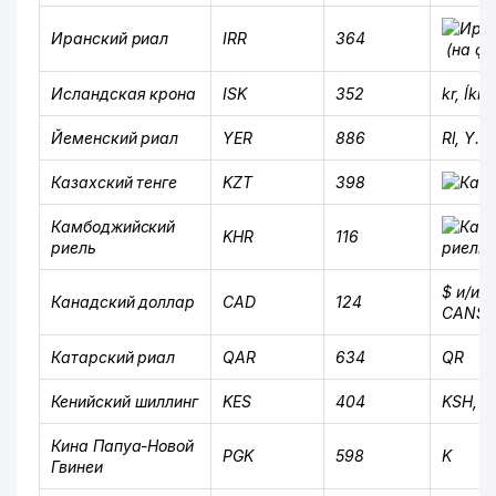
Иранский риал
IRR
364
(на фа
Исландская крона
ISK
352
kr, Íkr, 
Йеменский риал
YER
886
Rl, Y. R
Казахский тенге
KZT
398
Камбоджийский
KHR
116
риель
$ и/ил
Канадский доллар
CAD
124
CAN$
Катарский риал
QAR
634
QR
Кенийский шиллинг
KES
404
KSH, K
Кина Папуа-Новой
PGK
598
K
Гвинеи