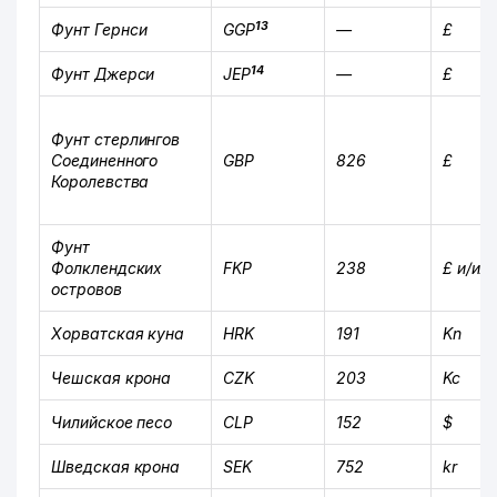
13
Фунт Гернси
GGP
—
£
14
Фунт Джерси
JEP
—
£
Фунт стерлингов
Соединенного
GBP
826
£
Королевства
Фунт
Фолклендских
FKP
238
£ и/ил
островов
Хорватская куна
HRK
191
Kn
Чешская крона
CZK
203
Kc
Чилийское песо
CLP
152
$
Шведская крона
SEK
752
kr