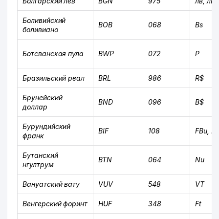
Болгарский лев
BGN
975
лв, лв.
Боливийский
BOB
068
Bs
боливиано
Ботсванская пула
BWP
072
P
Бразильский реал
BRL
986
R$
Брунейский
BND
096
B$
доллар
Бурундийский
BIF
108
FBu, F
франк
Бутанский
BTN
064
Nu
нгултрум
Вануатский вату
VUV
548
VT
Венгерский форинт
HUF
348
Ft