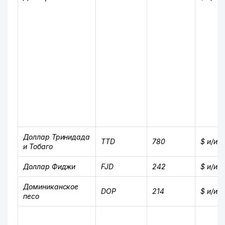
Доллар Тринидада
TTD
780
$ и/ил
и Тобаго
Доллар Фиджи
FJD
242
$ и/ил
Доминиканское
DOP
214
$ и/ил
песо