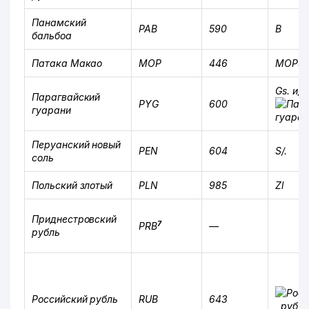
Панамский
PAB
590
B
бальбоа
Патака Макао
MOP
446
MOP$
Gs. и/
Парагвайский
PYG
600
гуарани
Перуанский новый
PEN
604
S/.
соль
Польский злотый
PLN
985
Zl
Приднестровский
7
PRB
—
рубль
Российский рубль
RUB
643
, руб., 