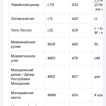
L.D и/
Ливийский динар
LYD
434
(на а
Литовский лит
LTL
440
Lt
L –
ед.
Лоти Лесото
LSL
426
M –
мн.
Маврикийская
MUR
480
Rs
рупия
Мавританская
MRO
478
UM
угия
Македонский
денар / Денар
MKD
807
ден
Республики
Македония
Малавийская
MWK
454
K и/ил
квача