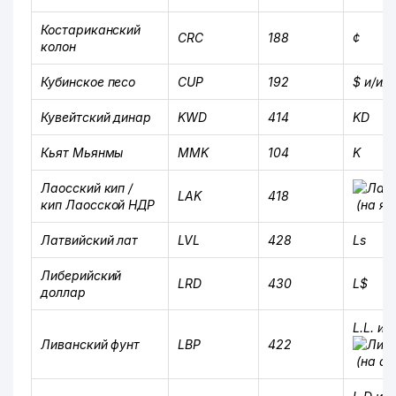
Костариканский
CRC
188
¢
колон
Кубинское песо
CUP
192
$ и/ил
Кувейтский динар
KWD
414
KD
Кьят Мьянмы
MMK
104
K
Лаосский кип /
LAK
418
кип Лаосской НДР
(на яз
Латвийский лат
LVL
428
Ls
Либерийский
LRD
430
L$
доллар
L.L. и/
Ливанский фунт
LBP
422
(на а