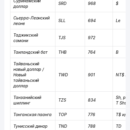
Суринамский
SRD
968
$
доллар
Сьерра-Леонский
SLL
694
Le
леоне
Таджикский
TJS
972
сомони
Таиландский бат
THB
764
B
Тайваньский
новый доллар /
Новый
TWD
901
NT$ и/и
тайваньский
доллар
Танзанийский
Sh, реж
TZS
834
шиллинг
T Shs. 
Тонганская паанга
TOP
776
T$ и/и
Тунисский динар
TND
788
TD