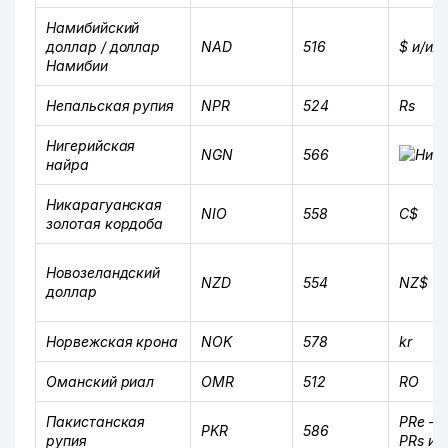
Намибийский
доллар / доллар
NAD
516
$ и/ил
Намибии
Непальская рупия
NPR
524
Rs
Нигерийская
NGN
566
найра
Никарагуанская
NIO
558
C$
золотая кордоба
Новозеландский
NZD
554
NZ$
доллар
Норвежская крона
NOK
578
kr
Оманский риал
OMR
512
RO
Пакистанская
PRe –
е
PKR
586
рупия
PRs и/