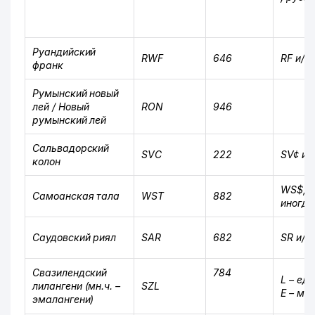
Руандийский
RWF
646
RF и/и
франк
Румынский новый
лей / Новый
RON
946
румынский лей
Сальвадорский
SVC
222
SV¢ и/
колон
WS$, S
Самоанская тала
WST
882
иногда 
Саудовский риял
SAR
682
SR и/и
Свазилендский
784
L –
ед.
лилангени (
мн.ч.
–
SZL
E –
мн.
эмалангени)