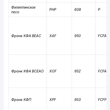
Филиппинское
PHP
608
P
песо
Франк КФА BEAC
XAF
950
FCFA
Франк КФА BCEAO
XOF
952
FCFA
12
Франк КФП
XPF
953
FCFP