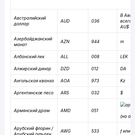
В Авст
Австралийский
AUD
036
всего з
доллар
AU$
Азербайджанский
AZN
944
m
манат
Албанский лек
ALL
008
LEK
Алжирский динар
DZD
012
DA
Ангольская кванза
AOA
973
Kz
Аргентинское песо
ARS
032
$
Армянский драм
AMD
051
(на ар
Арубский флорин /
AWG
533
ƒ или Af
Арубский гульден