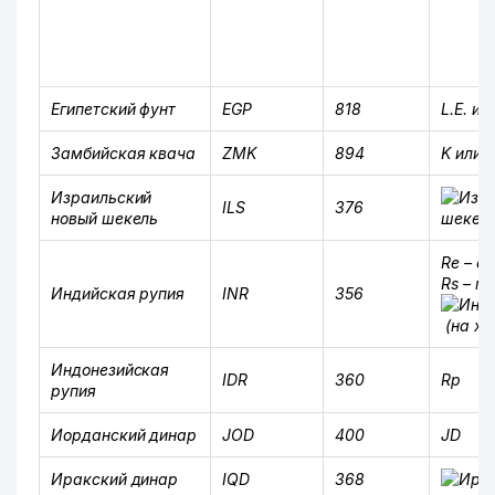
Египетский фунт
EGP
818
L.E. ил
Замбийская квача
ZMK
894
K или 
Израильский
ILS
376
новый шекель
Re –
ед
Rs –
мн
Индийская рупия
INR
356
(на хи
Индонезийская
IDR
360
Rp
рупия
Иорданский динар
JOD
400
JD
Иракский динар
IQD
368