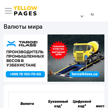
ru
Валюты мира
Буквенный
Цифровой
Валюта
1
2
код
код
местн