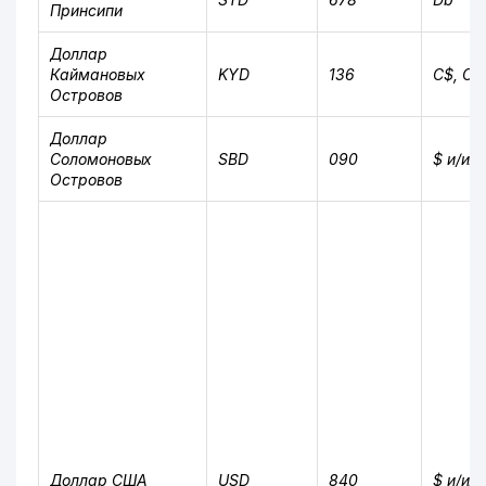
Принсипи
Доллар
Каймановых
KYD
136
C$, CI
Островов
Доллар
Соломоновых
SBD
090
$ и/или
Островов
Доллар США
USD
840
$ и/ил