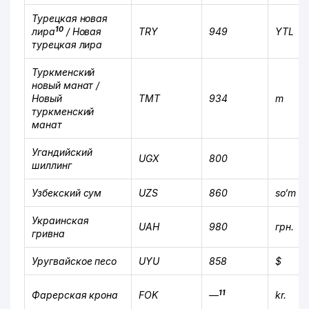
Турецкая новая
10
лира
/ Новая
TRY
949
YTL
турецкая лира
Туркменский
новый манат /
Новый
TMT
934
m
туркменский
манат
Угандийский
UGX
800
шиллинг
Узбекский сум
UZS
860
so‘m
Украинская
UAH
980
грн.
гривна
Уругвайское песо
UYU
858
$
11
Фарерская крона
FOK
—
kr.