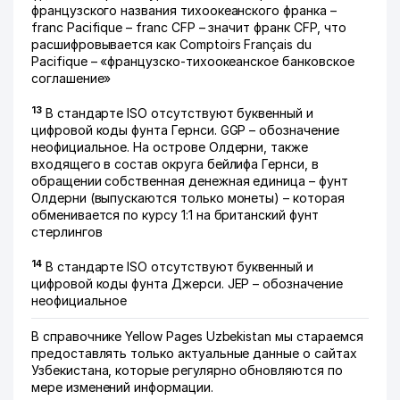
французского названия тихоокеанского франка –
franc Pacifique – franc CFP – значит франк CFP, что
расшифровывается как Comptoirs Français du
Pacifique – «французско-тихоокеанское банковское
соглашение»
13
В стандарте ISO отсутствуют буквенный и
цифровой коды фунта Гернси. GGP – обозначение
неофициальное. На острове Олдерни, также
входящего в состав округа бейлифа Гернси, в
обращении собственная денежная единица – фунт
Олдерни (выпускаются только монеты) – которая
обменивается по курсу 1:1 на британский фунт
стерлингов
14
В стандарте ISO отсутствуют буквенный и
цифровой коды фунта Джерси. JEP – обозначение
неофициальное
В справочнике Yellow Pages Uzbekistan мы стараемся
предоставлять только актуальные данные о сайтах
Узбекистана, которые регулярно обновляются по
мере изменений информации.