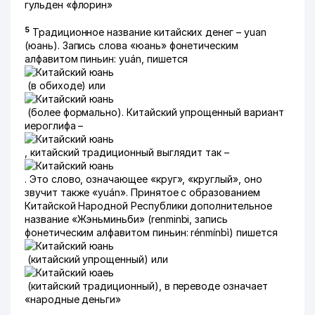
гульден «флорин»
5
Традиционное название китайских денег – yuan
(юань). Запись слова «юань» фонетическим
алфавитом пиньин: yuán, пишется
(в обиходе) или
(более формально). Китайский упрощенный вариант
иероглифа –
, китайский традиционный выглядит так –
. Это слово, означающее «круг», «круглый», оно
звучит также «yuán». Принятое с образованием
Китайской Народной Республики дополнительное
название «Жэньминьби» (renminbi, запись
фонетическим алфавитом пиньин: rénmínbì) пишется
(китайский упрощенный) или
(китайский традиционный), в переводе означает
«народные деньги»