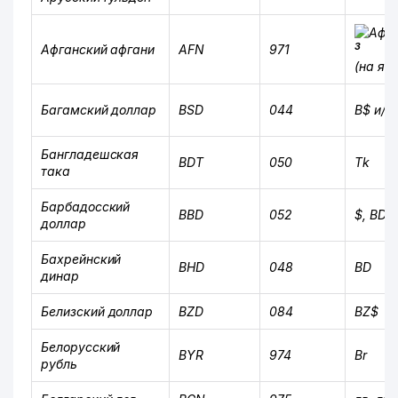
3
Афганский афгани
AFN
971
(на яз
Багамский доллар
BSD
044
B$ и/и
Бангладешская
BDT
050
Tk
така
Барбадосский
BBD
052
$, BDS
доллар
Бахрейнский
BHD
048
BD
динар
Белизский доллар
BZD
084
BZ$
Белорусский
BYR
974
Br
рубль