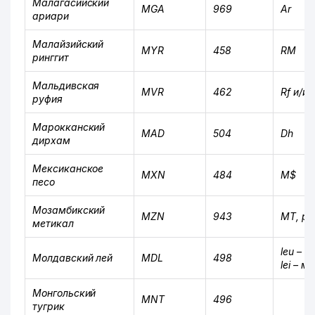
Малагасийский
MGA
969
Ar
ариари
Малайзийский
MYR
458
RM
ринггит
Мальдивская
MVR
462
Rf и/и
руфия
Марокканский
MAD
504
Dh
дирхам
Мексиканское
MXN
484
M$
песо
Мозамбикский
MZN
943
MT, р
метикал
leu –
ед
Молдавский лей
MDL
498
lei –
мн
Монгольский
MNT
496
тугрик