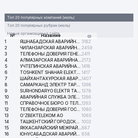
Топ 20 популярных компаний (июль)
Топ 20 популярных рубрик (июль)
Новые организации на сайте
№
Назвние
1
ЯШНАБАДСКАЯ АВАРИЙНАЯ СЛУЖБА ЭЛЕКТРОСЕТИ
3182
2
ЧИЛАНЗАРСКАЯ АВАРИЙНАЯ СЛУЖБА ЭЛЕКТРОСЕТИ
2459
3
ТЕЛЕФОНЫ ДОВЕРИЯ ГЕНЕРАЛЬНОЙ ПРОКУРАТУРЫ РЕСПУБЛИКИ УЗБЕКИСТАН
2411
4
АЛМАЗАРСКАЯ АВАРИЙНАЯ СЛУЖБА ЭЛЕКТРОСЕТИ
2172
5
УЧТЕПИНСКАЯ АВАРИЙНАЯ СЛУЖБА ЭЛЕКТРОСЕТИ
1418
6
TOSHKENT SHAHAR ELEKTR TARMOQLARI KORXONASI АО
1417
7
ШАЙХАНТАХУРСКАЯ АВАРИЙНАЯ СЛУЖБА ЭЛЕКТРОСЕТИ
1407
8
САМАРКАНД ЭЛЕКТР ТАРМОКЛАРИ АО
1398
9
SURHONDARYO ELEKTR TARMOKLARI АО
1378
10
АВАРИЙНАЯ СЛУЖБА ЭЛЕКТРОСЕТИ ТАШКЕНТСКОГО РАЙОНА
1286
11
СПРАВОЧНОЕ БЮРО О ТЕЛЕФОНАХ ОРГАНИЗАЦИЙ г. ТАШКЕНТА
1263
12
ТЕЛЕФОНЫ ДОВЕРИЯ ГОСУДАРСТВЕННОГО ЦЕНТРА ТЕСТИРОВАНИЯ
1080
13
O'ZBEKTELEKOM АО
1065
14
ТАШКЕНТСКИЙ ГОРОДСКОЙ СУД ПО ГРАЖДАНСКИМ ДЕЛАМ
1002
15
ЯККАСАРАЙСКИЙ МЕЖРАЙОННЫЙ СУД ПО ГРАЖДАНСКИМ ДЕЛАМ
887
16
ЮНУСАБАДСКАЯ АВАРИЙНАЯ СЛУЖБА ЭЛЕКТРОСЕТИ
858