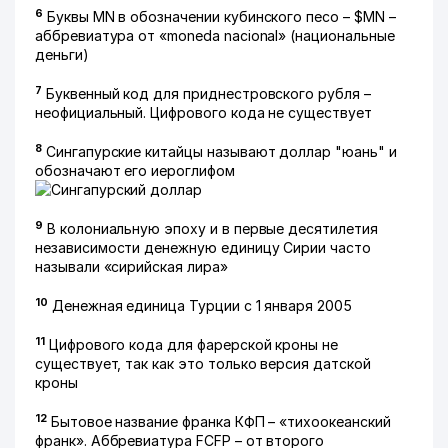
6
Буквы MN в обозначении кубинского песо – $MN –
аббревиатура от «moneda nacional» (национальные
деньги)
7
Буквенный код для приднестровского рубля –
неофициальный. Цифрового кода не существует
8
Сингапурские китайцы называют доллар "юань" и
обозначают его иероглифом
9
В колониальную эпоху и в первые десятилетия
независимости денежную единицу Сирии часто
называли «сирийская лира»
10
Денежная единица Турции с 1 января 2005
11
Цифрового кода для фарерской кроны не
существует, так как это только версия датской
кроны
12
Бытовое название франка КФП – «тихоокеанский
франк». Аббревиатура FCFP – от второго