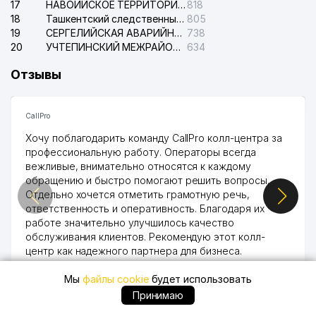
17
НАВОИЙСКОЕ ТЕРРИТОРИАЛЬНОЕ ПРЕДПРИЯТИЕ ЭЛЕКТРОСЕТИ АО
818
18
Ташкентский следственный изолятор
805
19
СЕРГЕЛИЙСКАЯ АВАРИЙНАЯ СЛУЖБА ЭЛЕКТРОСЕТИ
738
20
УЧТЕПИНСКИЙ МЕЖРАЙОННЫЙ СУД ПО ГРАЖДАНСКИМ ДЕЛАМ
634
Отзывы
CallPro
Хочу поблагодарить команду CallPro колл-центра за
профессиональную работу. Операторы всегда
вежливые, внимательно относятся к каждому
обращению и быстро помогают решить вопросы.
Отдельно хочется отметить грамотную речь,
ответственность и оперативность. Благодаря их
работе значительно улучшилось качество
обслуживания клиентов. Рекомендую этот колл-
центр как надежного партнера для бизнеса.
Vip Brand 31.07.2026 11:43:39
Мы
файлы cookie
будет использовать
Принимаю