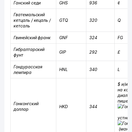
Ганский седи
GHS
936
¢
Гватемальский
кетцаль / кецаль /
GTQ
320
Q
кетсаль
Гвинейский франк
GNF
324
FG
Гибралтарский
GIP
292
£
фунт
Гондурасская
HNL
340
L
лемпира
$ и/ил
на кан
диалек
пишетс
Гонконгский
HKD
344
доллар
устно 
(ман)