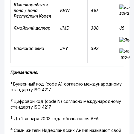
Южнокорейская
вона / Вона
KRW
410
Республики Корея
Ямайский доллар
JMD
388
J$
Японская иена
JPY
392
(по-яп
Примечания:
1
Буквенный код (сode A) согласно международному
стандарту ISO 4217
2
Цифровой код (code N) согласно международному
стандарту ISO 4217
3
До 2 января 2003 года обозначался AFA
4
Сами жители Нидерландских Антил называют свой