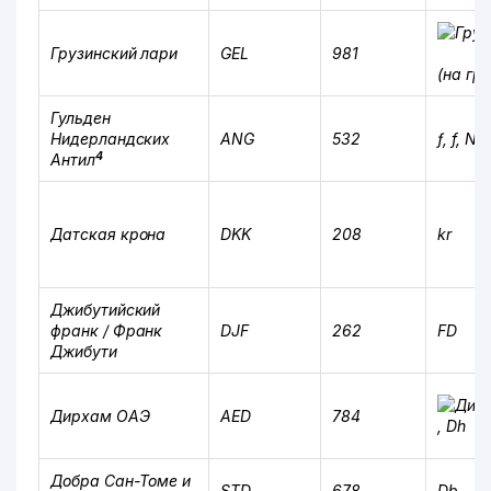
Грузинский лари
GEL
981
(на гр
Гульден
Нидерландских
ANG
532
ƒ, f, NA
4
Антил
Датская крона
DKK
208
kr
Джибутийский
франк / Франк
DJF
262
FD
Джибути
Дирхам ОАЭ
AED
784
, Dh
Добра Сан-Томе и
STD
678
Db