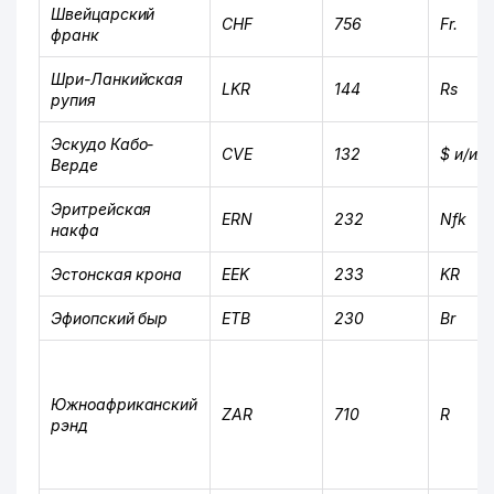
Швейцарский
CHF
756
Fr.
франк
Шри-Ланкийская
LKR
144
Rs
рупия
Эскудо Кабо-
CVE
132
$ и/или
Верде
Эритрейская
ERN
232
Nfk
накфа
Эстонская крона
EEK
233
KR
Эфиопский быр
ETB
230
Br
Южноафриканский
ZAR
710
R
рэнд