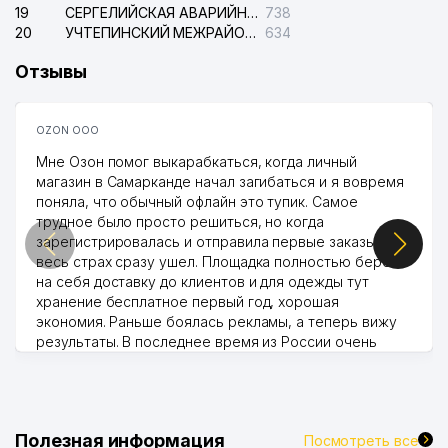
19
СЕРГЕЛИЙСКАЯ АВАРИЙНАЯ СЛУЖБА ЭЛЕКТРОСЕТИ
738
20
УЧТЕПИНСКИЙ МЕЖРАЙОННЫЙ СУД ПО ГРАЖДАНСКИМ ДЕЛАМ
634
Отзывы
OZON ООО
Мне Озон помог выкарабкаться, когда личный
магазин в Самарканде начал загибаться и я вовремя
поняла, что обычный офлайн это тупик. Самое
трудное было просто решиться, но когда
зарегистрировалась и отправила первые заказы,
весь страх сразу ушел. Площадка полностью берет
на себя доставку до клиентов и для одежды тут
хранение бесплатное первый год, хорошая
экономия. Раньше боялась рекламы, а теперь вижу
результаты. В последнее время из России очень
много заказывают, а вначале только по Узбекистану
брали, но вяло. Удалось раскрутиться, дальше
развиваюсь потихоньку😊
Hamida 03.08.2026 12:45:39
Полезная информация
Посмотреть все