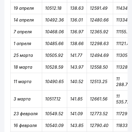
19 апреля
10512.18
138.63
12591.49
11434.9
14 апреля
10492.36
136.01
12480.66
11334.5
7 апреля
10468.06
136.97
12365.92
11155.2
1 апреля
10485.66
138.66
12298.63
11121.8
25 марта
10505.92
141.77
12494.69
11305.2
18 марта
10528.59
143.97
12558.50
11328.3
11
11 марта
10490.65
140.52
12513.25
288.72
11
3 марта
10517.12
141.85
12661.56
535.72
23 февраля
10549.52
141.09
12773.52
11729.6
16 февраля
10540.09
143.85
12790.40
11833.4