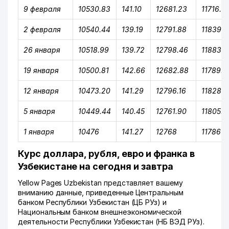
9 февраля
10530.83
141.10
12681.23
11716.5
2 февраля
10540.44
139.19
12791.88
11839.5
26 января
10518.99
139.72
12798.46
11883.1
19 января
10500.81
142.66
12682.88
11789.3
12 января
10473.20
141.29
12796.16
11828.7
5 января
10449.44
140.45
12761.90
11805.9
1 января
10476
141.27
12768
11786
Курс доллара, рубля, евро и франка в
Узбекистане на сегодня и завтра
Yellow Pages Uzbekistan представляет вашему
вниманию данные, приведенные Центральным
банком Республики Узбекистан (ЦБ РУз) и
Национальным банком внешнеэкономической
деятельности Республики Узбекистан (НБ ВЭД РУз).