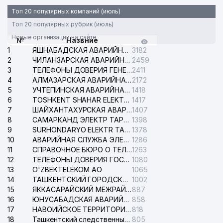
Топ 20 популярных компаний (июль)
Топ 20 популярных рубрик (июль)
Новые организации на сайте
№
Назвние
1
ЯШНАБАДСКАЯ АВАРИЙНАЯ СЛУЖБА ЭЛЕКТРОСЕТИ
3182
2
ЧИЛАНЗАРСКАЯ АВАРИЙНАЯ СЛУЖБА ЭЛЕКТРОСЕТИ
2459
3
ТЕЛЕФОНЫ ДОВЕРИЯ ГЕНЕРАЛЬНОЙ ПРОКУРАТУРЫ РЕСПУБЛИКИ УЗБЕКИСТАН
2411
4
АЛМАЗАРСКАЯ АВАРИЙНАЯ СЛУЖБА ЭЛЕКТРОСЕТИ
2172
5
УЧТЕПИНСКАЯ АВАРИЙНАЯ СЛУЖБА ЭЛЕКТРОСЕТИ
1418
6
TOSHKENT SHAHAR ELEKTR TARMOQLARI KORXONASI АО
1417
7
ШАЙХАНТАХУРСКАЯ АВАРИЙНАЯ СЛУЖБА ЭЛЕКТРОСЕТИ
1407
8
САМАРКАНД ЭЛЕКТР ТАРМОКЛАРИ АО
1398
9
SURHONDARYO ELEKTR TARMOKLARI АО
1378
10
АВАРИЙНАЯ СЛУЖБА ЭЛЕКТРОСЕТИ ТАШКЕНТСКОГО РАЙОНА
1286
11
СПРАВОЧНОЕ БЮРО О ТЕЛЕФОНАХ ОРГАНИЗАЦИЙ г. ТАШКЕНТА
1263
12
ТЕЛЕФОНЫ ДОВЕРИЯ ГОСУДАРСТВЕННОГО ЦЕНТРА ТЕСТИРОВАНИЯ
1080
13
O'ZBEKTELEKOM АО
1065
14
ТАШКЕНТСКИЙ ГОРОДСКОЙ СУД ПО ГРАЖДАНСКИМ ДЕЛАМ
1002
15
ЯККАСАРАЙСКИЙ МЕЖРАЙОННЫЙ СУД ПО ГРАЖДАНСКИМ ДЕЛАМ
887
16
ЮНУСАБАДСКАЯ АВАРИЙНАЯ СЛУЖБА ЭЛЕКТРОСЕТИ
858
17
НАВОИЙСКОЕ ТЕРРИТОРИАЛЬНОЕ ПРЕДПРИЯТИЕ ЭЛЕКТРОСЕТИ АО
818
18
Ташкентский следственный изолятор
805