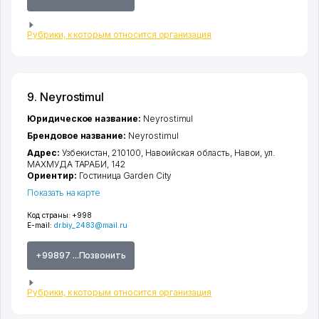
Рубрики, к которым относится организация
9. Neyrostimul
Юридическое название:
Neyrostimul
Брендовое название:
Neyrostimul
Адрес:
Узбекистан, 210100,
Навоийская область
,
Навои
,
ул.
МАХМУДА ТАРАБИ
, 142
Ориентир:
Гостиница Garden Сity
Показать на карте
Код страны:
+998
E-mail:
dr.biy_2483@mail.ru
+99897 ...Позвонить
Рубрики, к которым относится организация