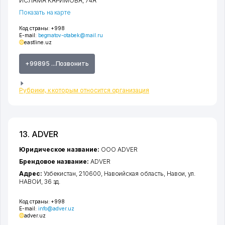
ИСЛАМА КАРИМОВА
, 74А
Показать на карте
Код страны:
+998
E-mail:
begmatov-otabek@mail.ru
eastline.uz
+99895 ...Позвонить
Рубрики, к которым относится организация
13. ADVER
Юридическое название:
ООО ADVER
Брендовое название:
ADVER
Адрес:
Узбекистан, 210600,
Навоийская область
,
Навои
,
ул.
НАВОИ
, 36 зд.
Код страны:
+998
E-mail:
info@adver.uz
adver.uz