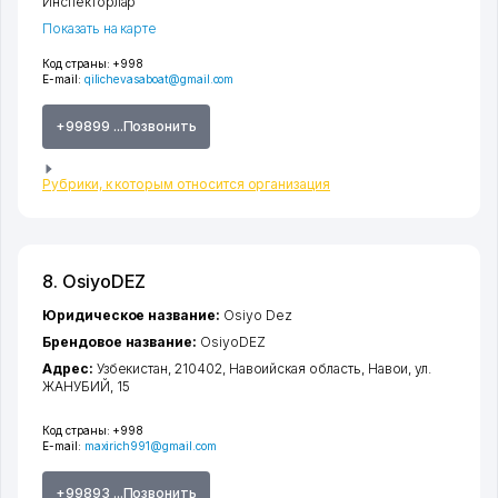
Инспекторлар
Показать на карте
Код страны:
+998
E-mail:
qilichevasaboat@gmail.com
+99899 ...Позвонить
Рубрики, к которым относится организация
8. OsiyoDEZ
Юридическое название:
Osiyo Dez
Брендовое название:
OsiyoDEZ
Адрес:
Узбекистан, 210402,
Навоийская область
,
Навои
,
ул.
ЖАНУБИЙ
, 15
Код страны:
+998
E-mail:
maxirich991@gmail.com
+99893 ...Позвонить