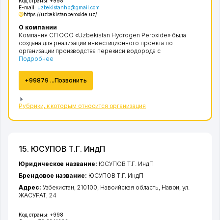
Код страны:
+998
E-mail:
uzbekistanhp@gmail.com
https://uzbekistanperoxide.uz/
О компании
Компания СП ООО «Uzbekistan Hydrogen Peroxide» была
создана для реализации инвестиционного проекта по
организации производства перекиси водорода с
Подробнее
+99879 ...Позвонить
Рубрики, к которым относится организация
15. ЮСУПОВ Т.Г. ИндП
Юридическое название:
ЮСУПОВ Т.Г. ИндП
Брендовое название:
ЮСУПОВ Т.Г. ИндП
Адрес:
Узбекистан, 210100,
Навоийская область
,
Навои
,
ул.
ЖАСУРАТ
, 24
Код страны:
+998