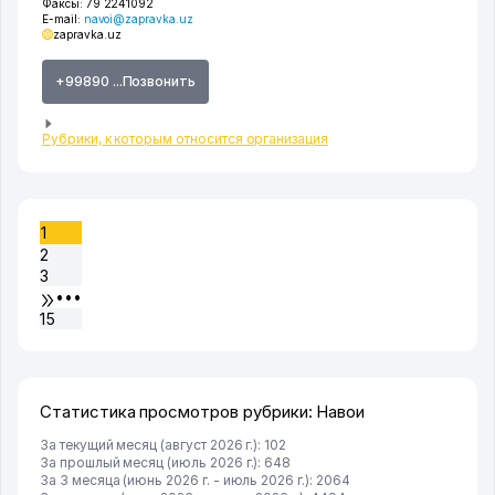
Факсы:
79 2241092
E-mail:
navoi@zapravka.uz
zapravka.uz
+99890 ...Позвонить
Рубрики, к которым относится организация
1
2
3
•••
15
Статистика просмотров рубрики: Навои
За текущий месяц (август 2026 г.): 102
За прошлый месяц (июль 2026 г.): 648
За 3 месяца (июнь 2026 г. - июль 2026 г.): 2064