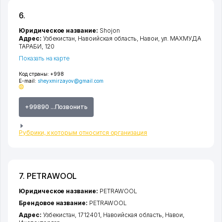
6.
Юридическое название:
Shojon
Адрес:
Узбекистан,
Навоийская область
,
Навои
,
ул. МАХМУДА
ТАРАБИ
, 120
Показать на карте
Код страны:
+998
E-mail:
sheyxmirzayov@gmail.com
+99890 ...Позвонить
Рубрики, к которым относится организация
7. PETRAWOOL
Юридическое название:
PETRAWOOL
Брендовое название:
PETRAWOOL
Адрес:
Узбекистан, 1712401,
Навоийская область
,
Навои
,