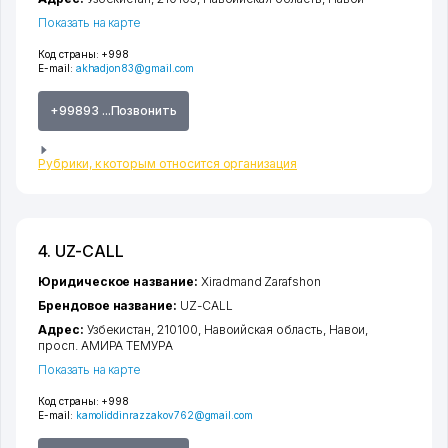
Показать на карте
Код страны:
+998
E-mail:
akhadjon83@gmail.com
+99893 ...Позвонить
Рубрики, к которым относится организация
4. UZ-CALL
Юридическое название:
Xiradmand Zarafshon
Брендовое название:
UZ-CALL
Адрес:
Узбекистан, 210100,
Навоийская область
,
Навои
,
просп. АМИРА ТЕМУРА
Показать на карте
Код страны:
+998
E-mail:
kamoliddinrazzakov762@gmail.com