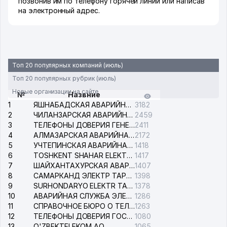
позвонив им по телефону горячей линии или написав
на электронный адрес.
Топ 20 популярных компаний (июль)
Топ 20 популярных рубрик (июль)
Новые организации на сайте
№
Назвние
1
ЯШНАБАДСКАЯ АВАРИЙНАЯ СЛУЖБА ЭЛЕКТРОСЕТИ
3182
2
ЧИЛАНЗАРСКАЯ АВАРИЙНАЯ СЛУЖБА ЭЛЕКТРОСЕТИ
2459
3
ТЕЛЕФОНЫ ДОВЕРИЯ ГЕНЕРАЛЬНОЙ ПРОКУРАТУРЫ РЕСПУБЛИКИ УЗБЕКИСТАН
2411
4
АЛМАЗАРСКАЯ АВАРИЙНАЯ СЛУЖБА ЭЛЕКТРОСЕТИ
2172
5
УЧТЕПИНСКАЯ АВАРИЙНАЯ СЛУЖБА ЭЛЕКТРОСЕТИ
1418
6
TOSHKENT SHAHAR ELEKTR TARMOQLARI KORXONASI АО
1417
7
ШАЙХАНТАХУРСКАЯ АВАРИЙНАЯ СЛУЖБА ЭЛЕКТРОСЕТИ
1407
8
САМАРКАНД ЭЛЕКТР ТАРМОКЛАРИ АО
1398
9
SURHONDARYO ELEKTR TARMOKLARI АО
1378
10
АВАРИЙНАЯ СЛУЖБА ЭЛЕКТРОСЕТИ ТАШКЕНТСКОГО РАЙОНА
1286
11
СПРАВОЧНОЕ БЮРО О ТЕЛЕФОНАХ ОРГАНИЗАЦИЙ г. ТАШКЕНТА
1263
12
ТЕЛЕФОНЫ ДОВЕРИЯ ГОСУДАРСТВЕННОГО ЦЕНТРА ТЕСТИРОВАНИЯ
1080
13
O'ZBEKTELEKOM АО
1065