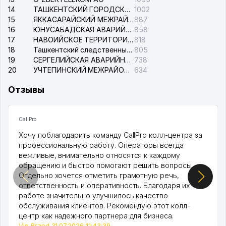
14
ТАШКЕНТСКИЙ ГОРОДСКОЙ СУД ПО ГРАЖДАНСКИМ ДЕЛАМ
1002
15
ЯККАСАРАЙСКИЙ МЕЖРАЙОННЫЙ СУД ПО ГРАЖДАНСКИМ ДЕЛАМ
887
16
ЮНУСАБАДСКАЯ АВАРИЙНАЯ СЛУЖБА ЭЛЕКТРОСЕТИ
858
17
НАВОИЙСКОЕ ТЕРРИТОРИАЛЬНОЕ ПРЕДПРИЯТИЕ ЭЛЕКТРОСЕТИ АО
818
18
Ташкентский следственный изолятор
805
19
СЕРГЕЛИЙСКАЯ АВАРИЙНАЯ СЛУЖБА ЭЛЕКТРОСЕТИ
738
20
УЧТЕПИНСКИЙ МЕЖРАЙОННЫЙ СУД ПО ГРАЖДАНСКИМ ДЕЛАМ
634
Отзывы
CallPro
Хочу поблагодарить команду CallPro колл-центра за
профессиональную работу. Операторы всегда
вежливые, внимательно относятся к каждому
обращению и быстро помогают решить вопросы.
Отдельно хочется отметить грамотную речь,
ответственность и оперативность. Благодаря их
работе значительно улучшилось качество
обслуживания клиентов. Рекомендую этот колл-
центр как надежного партнера для бизнеса.
Vip Brand 31.07.2026 11:43:39