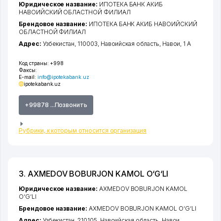
Юридическое название:
ИПОТЕКА БАНК АКИБ
НАВОИЙСКИЙ ОБЛАСТНОЙ ФИЛИАЛ
Брендовое название:
ИПОТЕКА БАНК АКИБ НАВОИЙСКИЙ
ОБЛАСТНОЙ ФИЛИАЛ
Адрес:
Узбекистан, 110003,
Навоийская область
,
Навои
, 1 А
Код страны:
+998
Факсы:
E-mail:
info@ipotekabank.uz
ipotekabank.uz
+99878 ...Позвонить
Рубрики, к которым относится организация
3. AXMEDOV BOBURJON KAMOL O‘G‘LI
Юридическое название:
AXMEDOV BOBURJON KAMOL
O‘G‘LI
Брендовое название:
AXMEDOV BOBURJON KAMOL O‘G‘LI
Адрес:
Узбекистан, 210105,
Навоийская область
,
Навои