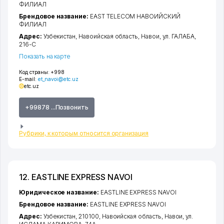
ФИЛИАЛ
Брендовое название:
EAST TELECOM НАВОИЙСКИЙ
ФИЛИАЛ
Адрес:
Узбекистан,
Навоийская область
,
Навои
,
ул. ГАЛАБА
,
216-С
Показать на карте
Код страны:
+998
E-mail:
et_navoi@etc.uz
etc.uz
+99878 ...Позвонить
Рубрики, к которым относится организация
12. EASTLINE EXPRESS NAVOI
Юридическое название:
EASTLINE EXPRESS NAVOI
Брендовое название:
EASTLINE EXPRESS NAVOI
Адрес:
Узбекистан, 210100,
Навоийская область
,
Навои
,
ул.