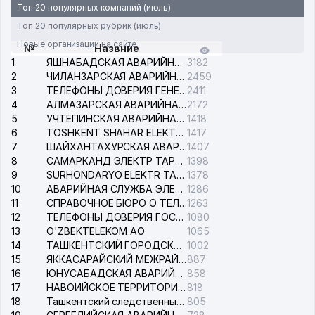
Топ 20 популярных компаний (июль)
Топ 20 популярных рубрик (июль)
Новые организации на сайте
№
Назвние
1
ЯШНАБАДСКАЯ АВАРИЙНАЯ СЛУЖБА ЭЛЕКТРОСЕТИ
3182
2
ЧИЛАНЗАРСКАЯ АВАРИЙНАЯ СЛУЖБА ЭЛЕКТРОСЕТИ
2459
3
ТЕЛЕФОНЫ ДОВЕРИЯ ГЕНЕРАЛЬНОЙ ПРОКУРАТУРЫ РЕСПУБЛИКИ УЗБЕКИСТАН
2411
4
АЛМАЗАРСКАЯ АВАРИЙНАЯ СЛУЖБА ЭЛЕКТРОСЕТИ
2172
5
УЧТЕПИНСКАЯ АВАРИЙНАЯ СЛУЖБА ЭЛЕКТРОСЕТИ
1418
6
TOSHKENT SHAHAR ELEKTR TARMOQLARI KORXONASI АО
1417
7
ШАЙХАНТАХУРСКАЯ АВАРИЙНАЯ СЛУЖБА ЭЛЕКТРОСЕТИ
1407
8
САМАРКАНД ЭЛЕКТР ТАРМОКЛАРИ АО
1398
9
SURHONDARYO ELEKTR TARMOKLARI АО
1378
10
АВАРИЙНАЯ СЛУЖБА ЭЛЕКТРОСЕТИ ТАШКЕНТСКОГО РАЙОНА
1286
11
СПРАВОЧНОЕ БЮРО О ТЕЛЕФОНАХ ОРГАНИЗАЦИЙ г. ТАШКЕНТА
1263
12
ТЕЛЕФОНЫ ДОВЕРИЯ ГОСУДАРСТВЕННОГО ЦЕНТРА ТЕСТИРОВАНИЯ
1080
13
O'ZBEKTELEKOM АО
1065
14
ТАШКЕНТСКИЙ ГОРОДСКОЙ СУД ПО ГРАЖДАНСКИМ ДЕЛАМ
1002
15
ЯККАСАРАЙСКИЙ МЕЖРАЙОННЫЙ СУД ПО ГРАЖДАНСКИМ ДЕЛАМ
887
16
ЮНУСАБАДСКАЯ АВАРИЙНАЯ СЛУЖБА ЭЛЕКТРОСЕТИ
858
17
НАВОИЙСКОЕ ТЕРРИТОРИАЛЬНОЕ ПРЕДПРИЯТИЕ ЭЛЕКТРОСЕТИ АО
818
18
Ташкентский следственный изолятор
805