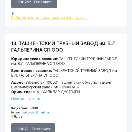
+998265...Позвонить
Рубрики, к которым относится организация
13. ТАШКЕНТСКИЙ ТРУБНЫЙ ЗАВОД им. В.Л.
ГАЛЬПЕРИНА СП ООО
Юридическое название:
ТАШКЕНТСКИЙ ТРУБНЫЙ ЗАВОД
им. В.Л. ГАЛЬПЕРИНА СП ООО
Брендовое название:
ТАШКЕНТСКИЙ ТРУБНЫЙ ЗАВОД им.
В.Л. ГАЛЬПЕРИНА СП ООО
Адрес:
Узбекистан, 100021,
Ташкентская область
,
Ташкент
,
Шайхантахурский район
,
ул. ФУРКАТА
, 4
Ориентир:
ст.м. "ХАЛКЛАР ДУСТЛИГИ
Показать на карте
Код страны:
+998
E-mail:
spttz-sbit@mail.ru
ttz.uz
+99871 ...Позвонить