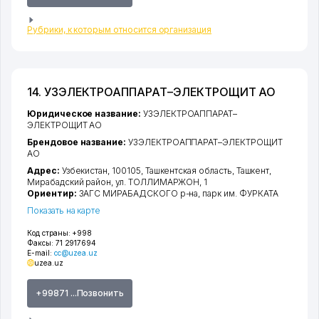
Рубрики, к которым относится организация
14. УЗЭЛЕКТРОАППАРАТ–ЭЛЕКТРОЩИТ АО
Юридическое название:
УЗЭЛЕКТРОАППАРАТ–
ЭЛЕКТРОЩИТ АО
Брендовое название:
УЗЭЛЕКТРОАППАРАТ–ЭЛЕКТРОЩИТ
АО
Адрес:
Узбекистан, 100105,
Ташкентская область
,
Ташкент
,
Мирабадский район
,
ул. ТОЛЛИМАРЖОН
, 1
Ориентир:
ЗАГС МИРАБАДСКОГО р-на, парк им. ФУРКАТА
Показать на карте
Код страны:
+998
Факсы:
71 2917694
E-mail:
cc@uzea.uz
uzea.uz
+99871 ...Позвонить