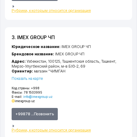
Рубрики, к которым относится организация
3. IMEX GROUP ЧП
Юридическое название:
IMEX GROUP ЧП
Брендовое название:
IMEX GROUP ЧП
Адрес:
Узбекистан, 100125,
Ташкентская область
,
Ташкент
,
Мирзо-Улугбекский район
,
м-в БУЗ-2
, 69
Ориентир:
магазин "ЧИМГАН
Показать на карте
Код страны:
+998
Факсы:
78 1503995
E-mail:
info@imexgroup.uz
imexgroup.uz
+99878 ...Позвонить
Рубрики, к которым относится организация