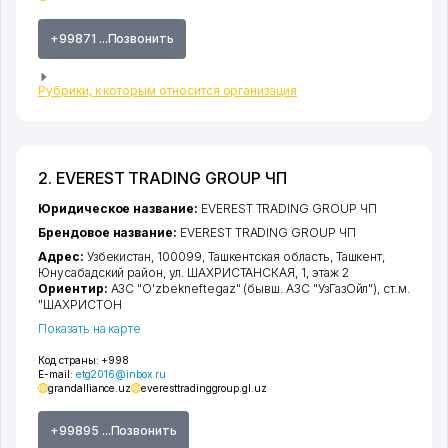
+99871 ...Позвонить
Рубрики, к которым относится организация
2. EVEREST TRADING GROUP ЧП
Юридическое название:
EVEREST TRADING GROUP ЧП
Брендовое название:
EVEREST TRADING GROUP ЧП
Адрес:
Узбекистан, 100099,
Ташкентская область
,
Ташкент
,
Юнусабадский район
,
ул. ШАХРИСТАНСКАЯ
, 1, этаж 2
Ориентир:
АЗС "O'zbekneftegaz" (бывш. АЗС "УзГазОйл"), ст.м.
"ШАХРИСТОН
Показать на карте
Код страны:
+998
E-mail:
etg2016@inbox.ru
grandalliance.uz
everesttradinggroup.gl.uz
+99895 ...Позвонить