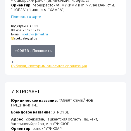
Чиланзарский район
,
ул. МУКИМИ
, 14, офис 27
Ориентир:
перекрёсток ул. МУКИМИ и ул. ЧИЛАНЗАР, ст.м.
"НОВЗА" (бывш. ст.м. "ХАМЗА")
Показать на карте
Код страны:
+998
Факсы:
78 1200272
E-mail:
spektr-si@mail.ru
spektrstroy.gl.uz
+99878 ...Позвонить
Рубрики, к которым относится организация
7. STROYSET
Юридическое название:
TAGERT СЕМЕЙНОЕ
ПРЕДПРИЯТИЕ
Брендовое название:
STROYSET
Адрес:
Узбекистан,
Ташкентская область
,
Ташкент
,
Учтепинский район
,
м-в УРИКЗОР
Ориентир:
рынок "УРИКЗАР