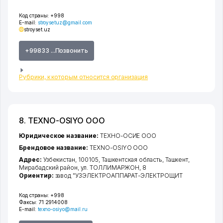
Код страны:
+998
E-mail:
stroysetuz@gmail.com
stroyset.uz
+99833 ...Позвонить
Рубрики, к которым относится организация
8. TEXNO-OSIYO ООО
Юридическое название:
ТЕХНО-ОСИЕ ООО
Брендовое название:
TEXNO-OSIYO ООО
Адрес:
Узбекистан, 100105,
Ташкентская область
,
Ташкент
,
Мирабадский район
,
ул. ТОЛЛИМАРЖОН
, 8
Ориентир:
завод "УЗЭЛЕКТРОАППАРАТ-ЭЛЕКТРОЩИТ
Код страны:
+998
Факсы:
71 2914008
E-mail:
texno-osiyo@mail.ru