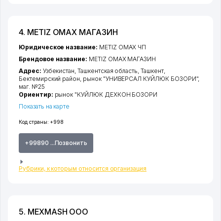
4. METIZ OMAX МАГАЗИН
Юридическое название:
METIZ OMAX ЧП
Брендовое название:
METIZ OMAX МАГАЗИН
Адрес:
Узбекистан,
Ташкентская область
,
Ташкент
,
Бектемирский район
, рынок "УНИВЕРСАЛ КУЙЛЮК БОЗОРИ",
маг. №25
Ориентир:
рынок "КУЙЛЮК ДЕХКОН БОЗОРИ
Показать на карте
Код страны:
+998
+99890 ...Позвонить
Рубрики, к которым относится организация
5. MEXMASH ООО