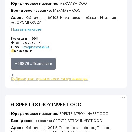
Юридическое название:
MEXMASH ООО
Брендовое название:
MEXMASH ООО
Адрес:
Узбекистан, 160103,
Наманганская область
,
Наманган
,
ул. ОРОМГОХ
, 27
Показать на карте
Код страны:
+998
Факсы:
78 2230918
E-mail:
info@mexmash.uz
mexmash.uz
+99878 ...Позвонить
Рубрики, к которым относится организация
6. SPEKTR STROY INVEST ООО
Юридическое название:
SPEKTR STROY INVEST ООО
Брендовое название:
SPEKTR STROY INVEST ООО
Адрес:
Узбекистан, 100115,
Ташкентская область
,
Ташкент
,