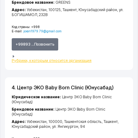
Брендовое название:
GREENS
Адрес:
Узбекистан, 100125,
Ташкент
,
Юнусабадский район
,
ул.
БОГИШАМОЛ
, 232В
Код страны:
+998
E-mail:
joxon1979.79@gmail.com
+99893 ...Позвонить
Рубрики, к которым относится организация
4. Центр ЭКО Baby Born Clinic (Юнусабад)
Юридическое название:
Центр ЭКО Baby Born Clinic
(Юнусабад)
Брендовое название:
Центр ЭКО Baby Born Clinic
(Юнусабад)
Адрес:
Узбекистан, 100000,
Ташкентская область
,
Ташкент
,
Юнусабадский район
,
ул. Янгикургон
, 94