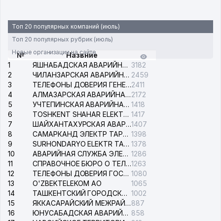
Топ 20 популярных компаний (июль)
Топ 20 популярных рубрик (июль)
Новые организации на сайте
№
Назвние
1
ЯШНАБАДСКАЯ АВАРИЙНАЯ СЛУЖБА ЭЛЕКТРОСЕТИ
3182
2
ЧИЛАНЗАРСКАЯ АВАРИЙНАЯ СЛУЖБА ЭЛЕКТРОСЕТИ
2459
3
ТЕЛЕФОНЫ ДОВЕРИЯ ГЕНЕРАЛЬНОЙ ПРОКУРАТУРЫ РЕСПУБЛИКИ УЗБЕКИСТАН
2411
4
АЛМАЗАРСКАЯ АВАРИЙНАЯ СЛУЖБА ЭЛЕКТРОСЕТИ
2172
5
УЧТЕПИНСКАЯ АВАРИЙНАЯ СЛУЖБА ЭЛЕКТРОСЕТИ
1418
6
TOSHKENT SHAHAR ELEKTR TARMOQLARI KORXONASI АО
1417
7
ШАЙХАНТАХУРСКАЯ АВАРИЙНАЯ СЛУЖБА ЭЛЕКТРОСЕТИ
1407
8
САМАРКАНД ЭЛЕКТР ТАРМОКЛАРИ АО
1398
9
SURHONDARYO ELEKTR TARMOKLARI АО
1378
10
АВАРИЙНАЯ СЛУЖБА ЭЛЕКТРОСЕТИ ТАШКЕНТСКОГО РАЙОНА
1286
11
СПРАВОЧНОЕ БЮРО О ТЕЛЕФОНАХ ОРГАНИЗАЦИЙ г. ТАШКЕНТА
1263
12
ТЕЛЕФОНЫ ДОВЕРИЯ ГОСУДАРСТВЕННОГО ЦЕНТРА ТЕСТИРОВАНИЯ
1080
13
O'ZBEKTELEKOM АО
1065
14
ТАШКЕНТСКИЙ ГОРОДСКОЙ СУД ПО ГРАЖДАНСКИМ ДЕЛАМ
1002
15
ЯККАСАРАЙСКИЙ МЕЖРАЙОННЫЙ СУД ПО ГРАЖДАНСКИМ ДЕЛАМ
887
16
ЮНУСАБАДСКАЯ АВАРИЙНАЯ СЛУЖБА ЭЛЕКТРОСЕТИ
858