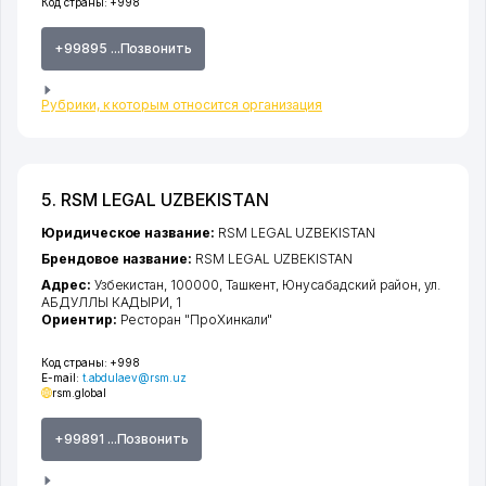
Код страны:
+998
+99895 ...Позвонить
Рубрики, к которым относится организация
5. RSM LEGAL UZBEKISTAN
Юридическое название:
RSM LEGAL UZBEKISTAN
Брендовое название:
RSM LEGAL UZBEKISTAN
Адрес:
Узбекистан, 100000,
Ташкент
,
Юнусабадский район
,
ул.
АБДУЛЛЫ КАДЫРИ
, 1
Ориентир:
Ресторан "ПроХинкали"
Код страны:
+998
E-mail:
t.abdulaev@rsm.uz
rsm.global
+99891 ...Позвонить