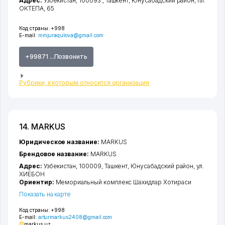
Адрес:
Узбекистан, 100093.,
Ташкент
,
Юнусабадский район
,
пл.
ОКТЕПА
, 65
Код страны:
+998
E-mail:
mmjuraqulova@gmail.com
+99871 ...Позвонить
Рубрики, к которым относится организация
14. MARKUS
Юридическое название:
MARKUS
Брендовое название:
MARKUS
Адрес:
Узбекистан, 100009,
Ташкент
,
Юнусабадский район
,
ул.
ХИЁБОН
Ориентир:
Мемориальный комплекс Шахидлар Хотираси
Показать на карте
Код страны:
+998
E-mail:
arturmarkus2408@gmail.com
markus.uz