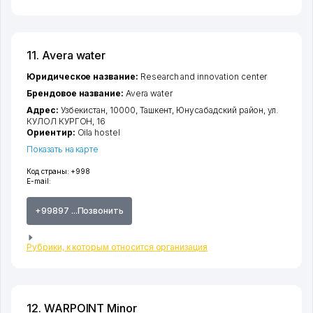
11. Avera water
Юридическое название:
Research and innovation center
Брендовое название:
Avera water
Адрес:
Узбекистан, 10000,
Ташкент
,
Юнусабадский район
,
ул.
КУЛОЛ КУРГОН
, 16
Ориентир:
Oila hostel
Показать на карте
Код страны:
+998
E-mail:
+99897 ...Позвонить
Рубрики, к которым относится организация
12. WARPOINT Minor