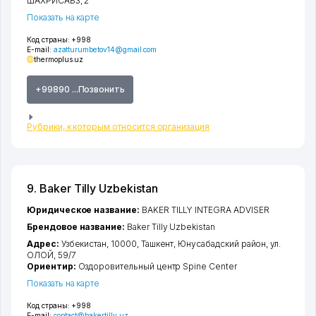
ШАХРИСАБЗ
, 2
Показать на карте
Код страны:
+998
E-mail:
azatturumbetov14@gmail.com
thermoplus.uz
+99890 ...Позвонить
Рубрики, к которым относится организация
9. Baker Tilly Uzbekistan
Юридическое название:
BAKER TILLY INTEGRA ADVISER
Брендовое название:
Baker Tilly Uzbekistan
Адрес:
Узбекистан, 10000,
Ташкент
,
Юнусабадский район
,
ул.
ОЛОЙ
, 59/7
Ориентир:
Оздоровительный центр Spine Center
Показать на карте
Код страны:
+998
E-mail:
contact@bakertilly.uz