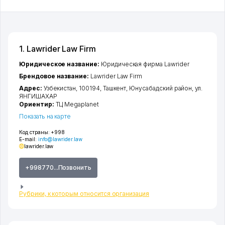
1. Lawrider Law Firm
Юридическое название:
Юридическая фирма Lawrider
Брендовое название:
Lawrider Law Firm
Адрес:
Узбекистан, 100194,
Ташкент
,
Юнусабадский район
,
ул.
ЯНГИШАХАР
Ориентир:
ТЦ Megaplanet
Показать на карте
Код страны:
+998
E-mail:
info@lawrider.law
lawrider.law
+998770...Позвонить
Рубрики, к которым относится организация