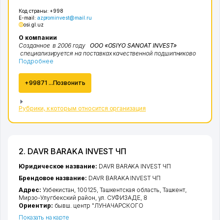
Код страны:
+998
E-mail:
azprominvest@mail.ru
osi.gl.uz
О компании
Созданное в 2006 году
ООО «OSIYO SANOAT INVEST»
специализируется на поставках качественной подшипниково
Подробнее
+99871 ...Позвонить
Рубрики, к которым относится организация
2. DAVR BARAKA INVEST ЧП
Юридическое название:
DAVR BARAKA INVEST ЧП
Брендовое название:
DAVR BARAKA INVEST ЧП
Адрес:
Узбекистан, 100125,
Ташкентская область
,
Ташкент
,
Мирзо-Улугбекский район
,
ул. СУФИЗАДЕ
, 8
Ориентир:
бывш. центр "ЛУНАЧАРСКОГО
Показать на карте