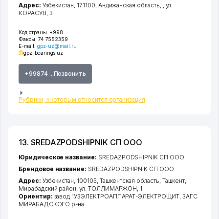
Адрес:
Узбекистан, 171100,
Андижанская область
,
,
ул.
КОРАСУВ
, 3
Код страны:
+998
Факсы:
74 7552359
E-mail:
gpz-uz@mail.ru
gpz-bearings.uz
+99874 ...Позвонить
Рубрики, к которым относится организация
13. SREDAZPODSHIPNIK СП ООО
Юридическое название:
SREDAZPODSHIPNIK СП ООО
Брендовое название:
SREDAZPODSHIPNIK СП ООО
Адрес:
Узбекистан, 100105,
Ташкентская область
,
Ташкент
,
Мирабадский район
,
ул. ТОЛЛИМАРЖОН
, 1
Ориентир:
завод "УЗЭЛЕКТРОАППАРАТ-ЭЛЕКТРОЩИТ, ЗАГС
МИРАБАДСКОГО р-на