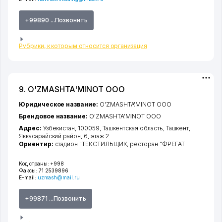
+99890 ...Позвонить
Рубрики, к которым относится организация
9. O'ZMASHTA'MINOT ООО
Юридическое название:
O'ZMASHTA'MINOT ООО
Брендовое название:
O'ZMASHTA'MINOT ООО
Адрес:
Узбекистан, 100059,
Ташкентская область
,
Ташкент
,
Яккасарайский район
, 6, этаж 2
Ориентир:
стадион "ТЕКСТИЛЬЩИК, ресторан "ФРЕГАТ
Код страны:
+998
Факсы:
71 2539896
E-mail:
uzmash@mail.ru
+99871 ...Позвонить