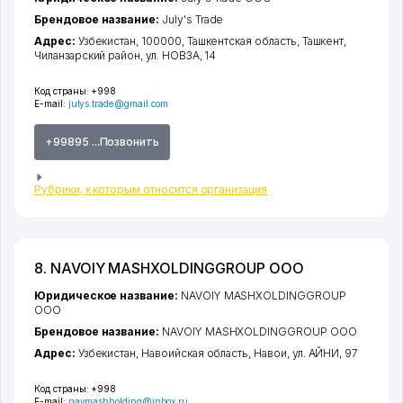
Брендовое название:
July's Trade
Адрес:
Узбекистан, 100000,
Ташкентская область
,
Ташкент
,
Чиланзарский район
,
ул. НОВЗА
, 14
Код страны:
+998
E-mail:
julys.trade@gmail.com
+99895 ...Позвонить
Рубрики, к которым относится организация
8. NAVOIY MASHXOLDINGGROUP ООО
Юридическое название:
NAVOIY MASHXOLDINGGROUP
ООО
Брендовое название:
NAVOIY MASHXOLDINGGROUP ООО
Адрес:
Узбекистан,
Навоийская область
,
Навои
,
ул. АЙНИ
, 97
Код страны:
+998
E-mail:
navmashholding@inbox.ru