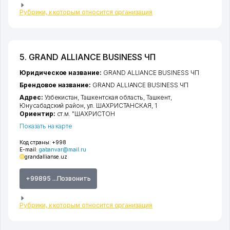
Рубрики, к которым относится организация
5. GRAND ALLIANCE BUSINESS ЧП
Юридическое название:
GRAND ALLIANCE BUSINESS ЧП
Брендовое название:
GRAND ALLIANCE BUSINESS ЧП
Адрес:
Узбекистан,
Ташкентская область
,
Ташкент
,
Юнусабадский район
,
ул. ШАХРИСТАНСКАЯ
, 1
Ориентир:
ст.м. "ШАХРИСТОН
Показать на карте
Код страны:
+998
E-mail:
gabanvar@mail.ru
grandallianse.uz
+99895 ...Позвонить
Рубрики, к которым относится организация