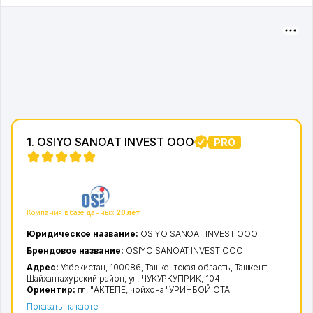
1. OSIYO SANOAT INVEST ООО
PRO
1
Компания в базе данных
20 лет
Юридическое название:
OSIYO SANOAT INVEST ООО
Брендовое название:
OSIYO SANOAT INVEST ООО
Адрес:
Узбекистан, 100086,
Ташкентская область
,
Ташкент
,
Шайхантахурский район
,
ул. ЧУКУРКУПРИК
, 104
Ориентир:
пл. "АКТЕПЕ, чойхона "УРИНБОЙ ОТА
Показать на карте