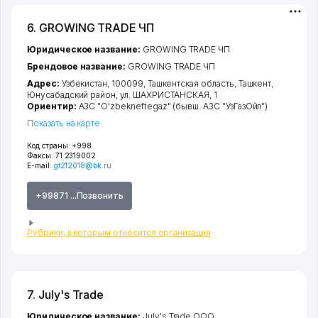
6. GROWING TRADE ЧП
Юридическое название:
GROWING TRADE ЧП
Брендовое название:
GROWING TRADE ЧП
Адрес:
Узбекистан, 100099,
Ташкентская область
,
Ташкент
,
Юнусабадский район
,
ул. ШАХРИСТАНСКАЯ
, 1
Ориентир:
АЗС "O'zbekneftegaz" (бывш. АЗС "УзГазОйл")
Показать на карте
Код страны:
+998
Факсы:
71 2319002
E-mail:
gt212018@bk.ru
+99871 ...Позвонить
Рубрики, к которым относится организация
7. July's Trade
Юридическое название:
July's Trade ООО