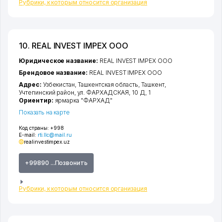
Рубрики, к которым относится организация
10. REAL INVEST IMPEX ООО
Юридическое название:
REAL INVEST IMPEX ООО
Брендовое название:
REAL INVEST IMPEX ООО
Адрес:
Узбекистан,
Ташкентская область
,
Ташкент
,
Учтепинский район
,
ул. ФАРХАДСКАЯ
, 10 Д, 1
Ориентир:
ярмарка "ФАРХАД"
Показать на карте
Код страны:
+998
E-mail:
rti.llc@mail.ru
realinvestimpex.uz
+99890 ...Позвонить
Рубрики, к которым относится организация