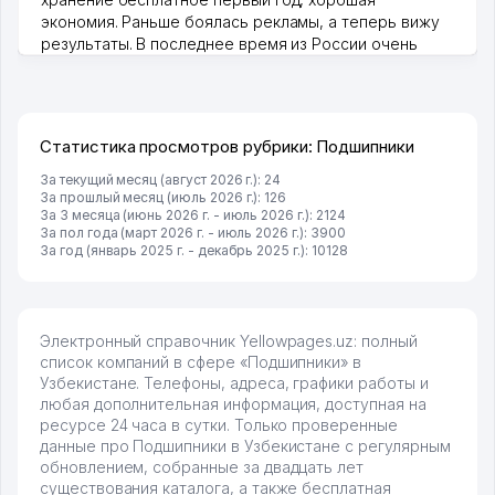
экономия. Раньше боялась рекламы, а теперь вижу
результаты. В последнее время из России очень
много заказывают, а вначале только по Узбекистану
брали, но вяло. Удалось раскрутиться, дальше
развиваюсь потихоньку😊
Hamida 03.08.2026 12:45:39
Статистика просмотров рубрики: Подшипники
За текущий месяц (август 2026 г.): 24
За прошлый месяц (июль 2026 г.): 126
За 3 месяца (июнь 2026 г. - июль 2026 г.): 2124
За пол года (март 2026 г. - июль 2026 г.): 3900
За год (январь 2025 г. - декабрь 2025 г.): 10128
Электронный справочник Yellowpages.uz: полный
список компаний в сфере «Подшипники» в
Узбекистане. Телефоны, адреса, графики работы и
любая дополнительная информация, доступная на
ресурсе 24 часа в сутки. Только проверенные
данные про Подшипники в Узбекистане с регулярным
обновлением, собранные за двадцать лет
существования каталога, а также бесплатная