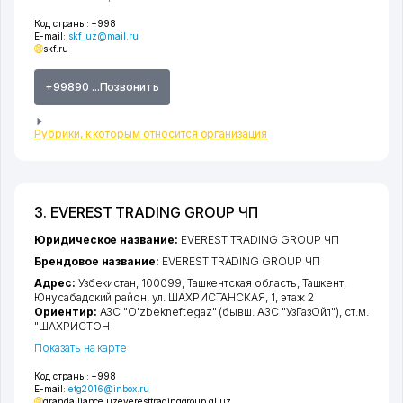
Код страны:
+998
E-mail:
skf_uz@mail.ru
skf.ru
+99890 ...Позвонить
Рубрики, к которым относится организация
3. EVEREST TRADING GROUP ЧП
Юридическое название:
EVEREST TRADING GROUP ЧП
Брендовое название:
EVEREST TRADING GROUP ЧП
Адрес:
Узбекистан, 100099,
Ташкентская область
,
Ташкент
,
Юнусабадский район
,
ул. ШАХРИСТАНСКАЯ
, 1, этаж 2
Ориентир:
АЗС "O'zbekneftegaz" (бывш. АЗС "УзГазОйл"), ст.м.
"ШАХРИСТОН
Показать на карте
Код страны:
+998
E-mail:
etg2016@inbox.ru
grandalliance.uz
everesttradinggroup.gl.uz