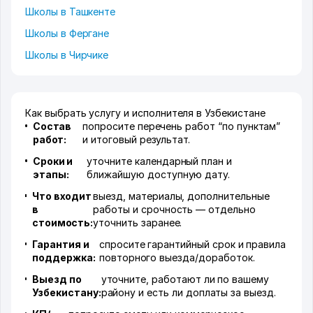
Школы в Ташкенте
Школы в Фергане
Школы в Чирчике
Как выбрать услугу и исполнителя в Узбекистане
Состав
попросите перечень работ “по пунктам”
работ:
и итоговый результат.
Сроки и
уточните календарный план и
этапы:
ближайшую доступную дату.
Что входит
выезд, материалы, дополнительные
в
работы и срочность — отдельно
стоимость:
уточнить заранее.
Гарантия и
спросите гарантийный срок и правила
поддержка:
повторного выезда/доработок.
Выезд по
уточните, работают ли по вашему
Узбекистану:
району и есть ли доплаты за выезд.