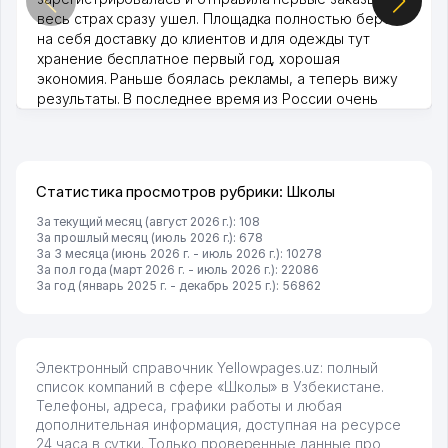
весь страх сразу ушел. Площадка полностью берет
на себя доставку до клиентов и для одежды тут
хранение бесплатное первый год, хорошая
экономия. Раньше боялась рекламы, а теперь вижу
результаты. В последнее время из России очень
много заказывают, а вначале только по Узбекистану
брали, но вяло. Удалось раскрутиться, дальше
развиваюсь потихоньку😊
Hamida 03.08.2026 12:45:39
Статистика просмотров рубрики: Школы
За текущий месяц (август 2026 г.): 108
За прошлый месяц (июль 2026 г.): 678
За 3 месяца (июнь 2026 г. - июль 2026 г.): 10278
За пол года (март 2026 г. - июль 2026 г.): 22086
За год (январь 2025 г. - декабрь 2025 г.): 56862
Электронный справочник Yellowpages.uz: полный
список компаний в сфере «Школы» в Узбекистане.
Телефоны, адреса, графики работы и любая
дополнительная информация, доступная на ресурсе
24 часа в сутки. Только проверенные данные про