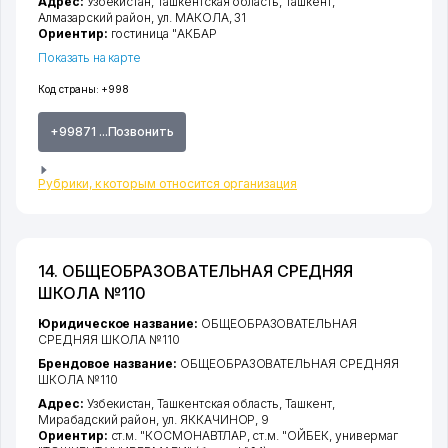
Адрес:
Узбекистан,
Ташкентская область
,
Ташкент
,
Алмазарский район
,
ул. МАКОЛА
, 31
Ориентир:
гостиница "АКБАР
Показать на карте
Код страны:
+998
+99871 ...Позвонить
Рубрики, к которым относится организация
14. ОБЩЕОБРАЗОВАТЕЛЬНАЯ СРЕДНЯЯ
ШКОЛА №110
Юридическое название:
ОБЩЕОБРАЗОВАТЕЛЬНАЯ
СРЕДНЯЯ ШКОЛА №110
Брендовое название:
ОБЩЕОБРАЗОВАТЕЛЬНАЯ СРЕДНЯЯ
ШКОЛА №110
Адрес:
Узбекистан,
Ташкентская область
,
Ташкент
,
Мирабадский район
,
ул. ЯККАЧИНОР
, 9
Ориентир:
ст.м. "КОСМОНАВТЛАР, ст.м. "ОЙБЕК, универмаг