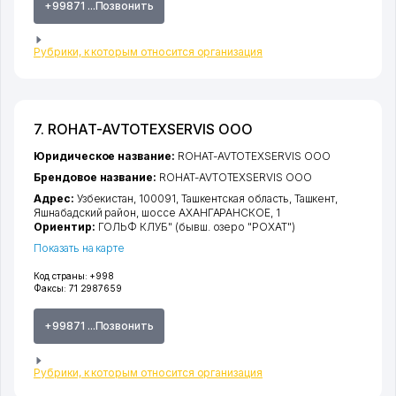
+99871 ...Позвонить
Рубрики, к которым относится организация
7. ROHAT-AVTOTEXSERVIS ООО
Юридическое название:
ROHAT-AVTOTEXSERVIS ООО
Брендовое название:
ROHAT-AVTOTEXSERVIS ООО
Адрес:
Узбекистан, 100091,
Ташкентская область
,
Ташкент
,
Яшнабадский район
,
шоссе АХАНГАРАНСКОЕ
, 1
Ориентир:
ГОЛЬФ КЛУБ" (бывш. озеро "РОХАТ")
Показать на карте
Код страны:
+998
Факсы:
71 2987659
+99871 ...Позвонить
Рубрики, к которым относится организация