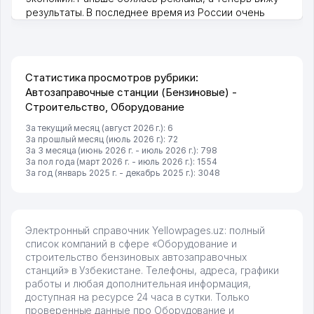
результаты. В последнее время из России очень
много заказывают, а вначале только по Узбекистану
брали, но вяло. Удалось раскрутиться, дальше
развиваюсь потихоньку😊
Hamida 03.08.2026 12:45:39
Статистика просмотров рубрики:
Автозаправочные станции (Бензиновые) -
Строительство, Оборудование
За текущий месяц (август 2026 г.): 6
За прошлый месяц (июль 2026 г.): 72
За 3 месяца (июнь 2026 г. - июль 2026 г.): 798
За пол года (март 2026 г. - июль 2026 г.): 1554
За год (январь 2025 г. - декабрь 2025 г.): 3048
Электронный справочник Yellowpages.uz: полный
список компаний в сфере «Оборудование и
строительство бензиновых автозаправочных
станций» в Узбекистане. Телефоны, адреса, графики
работы и любая дополнительная информация,
доступная на ресурсе 24 часа в сутки. Только
проверенные данные про Оборудование и