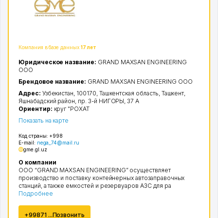
Компания в базе данных
17 лет
Юридическое название:
GRAND MAXSAN ENGINEERING
ООО
Брендовое название:
GRAND MAXSAN ENGINEERING ООО
Адрес:
Узбекистан, 100170,
Ташкентская область
,
Ташкент
,
Яшнабадский район
,
пр. 3-й НИГОРЫ
, 37 А
Ориентир:
круг "РОХАТ
Показать на карте
Код страны:
+998
E-mail:
nega_74@mail.ru
gme.gl.uz
О компании
ООО “GRAND MAXSAN ENGINEERING” осуществляет
производство и поставку контейнерных автозаправочных
станций, а также емкостей и резервуаров АЗС для ра
Подробнее
+99871 ...Позвонить