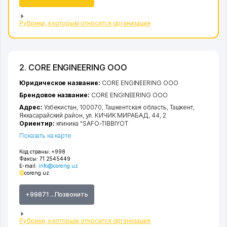
Рубрики, к которым относится организация
2. CORE ENGINEERING ООО
Юридическое название:
CORE ENGINEERING ООО
Брендовое название:
CORE ENGINEERING ООО
Адрес:
Узбекистан, 100070,
Ташкентская область
,
Ташкент
,
Яккасарайский район
,
ул. КИЧИК МИРАБАД
, 44, 2
Ориентир:
клиника "SAFO-TIBBIYOT
Показать на карте
Код страны:
+998
Факсы:
71 2545449
E-mail:
info@coreng.uz
coreng.uz
+99871 ...Позвонить
Рубрики, к которым относится организация