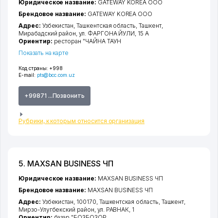
Юридическое название:
GATEWAY KOREA ООО
Брендовое название:
GATEWAY KOREA ООО
Адрес:
Узбекистан,
Ташкентская область
,
Ташкент
,
Мирабадский район
,
ул. ФАРГОНА ЙУЛИ
, 15 А
Ориентир:
ресторан "ЧАЙНА ТАУН
Показать на карте
Код страны:
+998
E-mail:
pts@bcc.com.uz
+99871 ...Позвонить
Рубрики, к которым относится организация
5. MAXSAN BUSINESS ЧП
Юридическое название:
MAXSAN BUSINESS ЧП
Брендовое название:
MAXSAN BUSINESS ЧП
Адрес:
Узбекистан, 100170,
Ташкентская область
,
Ташкент
,
Мирзо-Улугбекский район
,
ул. РАВНАК
, 1
Ориентир:
базар "БОЗБОЗОР