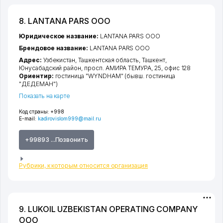
8. LANTANA PARS ООО
Юридическое название:
LANTANA PARS ООО
Брендовое название:
LANTANA PARS ООО
Адрес:
Узбекистан,
Ташкентская область
,
Ташкент
,
Юнусабадский район
,
просп. АМИРА ТЕМУРА
, 25, офис 128
Ориентир:
гостиница "WYNDHAM" (бывш. гостиница
"ДЕДЕМАН")
Показать на карте
Код страны:
+998
E-mail:
kadirovislom999@mail.ru
+99893 ...Позвонить
Рубрики, к которым относится организация
9. LUKOIL UZBEKISTAN OPERATING COMPANY
ООО