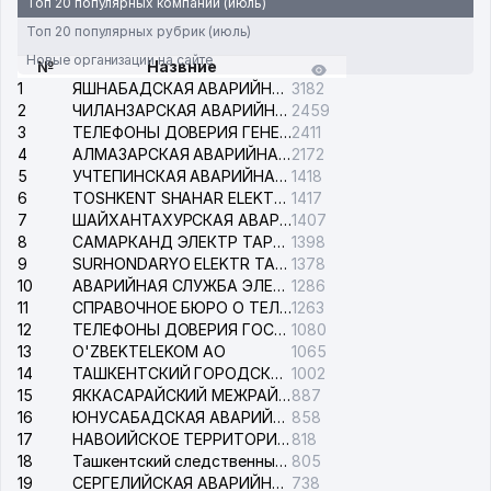
Топ 20 популярных компаний (июль)
Топ 20 популярных рубрик (июль)
Новые организации на сайте
№
Назвние
1
ЯШНАБАДСКАЯ АВАРИЙНАЯ СЛУЖБА ЭЛЕКТРОСЕТИ
3182
2
ЧИЛАНЗАРСКАЯ АВАРИЙНАЯ СЛУЖБА ЭЛЕКТРОСЕТИ
2459
3
ТЕЛЕФОНЫ ДОВЕРИЯ ГЕНЕРАЛЬНОЙ ПРОКУРАТУРЫ РЕСПУБЛИКИ УЗБЕКИСТАН
2411
4
АЛМАЗАРСКАЯ АВАРИЙНАЯ СЛУЖБА ЭЛЕКТРОСЕТИ
2172
5
УЧТЕПИНСКАЯ АВАРИЙНАЯ СЛУЖБА ЭЛЕКТРОСЕТИ
1418
6
TOSHKENT SHAHAR ELEKTR TARMOQLARI KORXONASI АО
1417
7
ШАЙХАНТАХУРСКАЯ АВАРИЙНАЯ СЛУЖБА ЭЛЕКТРОСЕТИ
1407
8
САМАРКАНД ЭЛЕКТР ТАРМОКЛАРИ АО
1398
9
SURHONDARYO ELEKTR TARMOKLARI АО
1378
10
АВАРИЙНАЯ СЛУЖБА ЭЛЕКТРОСЕТИ ТАШКЕНТСКОГО РАЙОНА
1286
11
СПРАВОЧНОЕ БЮРО О ТЕЛЕФОНАХ ОРГАНИЗАЦИЙ г. ТАШКЕНТА
1263
12
ТЕЛЕФОНЫ ДОВЕРИЯ ГОСУДАРСТВЕННОГО ЦЕНТРА ТЕСТИРОВАНИЯ
1080
13
O'ZBEKTELEKOM АО
1065
14
ТАШКЕНТСКИЙ ГОРОДСКОЙ СУД ПО ГРАЖДАНСКИМ ДЕЛАМ
1002
15
ЯККАСАРАЙСКИЙ МЕЖРАЙОННЫЙ СУД ПО ГРАЖДАНСКИМ ДЕЛАМ
887
16
ЮНУСАБАДСКАЯ АВАРИЙНАЯ СЛУЖБА ЭЛЕКТРОСЕТИ
858
17
НАВОИЙСКОЕ ТЕРРИТОРИАЛЬНОЕ ПРЕДПРИЯТИЕ ЭЛЕКТРОСЕТИ АО
818
18
Ташкентский следственный изолятор
805
19
СЕРГЕЛИЙСКАЯ АВАРИЙНАЯ СЛУЖБА ЭЛЕКТРОСЕТИ
738