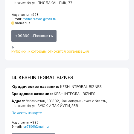
Шархисабз
,
ул. ПИЛЛАКАШЛИК
, 77
Код страны:
+998
E-mail:
marmarzavod@mail.ru
marmar.uz
+99890 ...Позвонить
Рубрики, к которым относится организация
14. KESH INTEGRAL BIZNES
Юридическое название:
KESH INTEGRAL BIZNES
Брендовое название:
KESH INTEGRAL BIZNES
Адрес:
Узбекистан, 181302,
Кашкадарьинская область
,
Шархисабз
,
ул. БУЮК ИПАК ЙУЛИ
, 358
Показать на карте
Код страны:
+998
E-mail:
jon7805@mail.ru