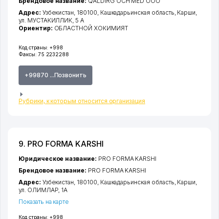
Брендовое название:
QALDIRG'OCH MED ООО
Адрес:
Узбекистан, 180100,
Кашкадарьинская область
,
Карши
,
ул. МУСТАКИЛЛИК
, 5 А
Ориентир:
ОБЛАСТНОЙ ХОКИМИЯТ
Код страны:
+998
Факсы:
75 2232288
+99870 ...Позвонить
Рубрики, к которым относится организация
9. PRO FORMA KARSHI
Юридическое название:
PRO FORMA KARSHI
Брендовое название:
PRO FORMA KARSHI
Адрес:
Узбекистан, 180100,
Кашкадарьинская область
,
Карши
,
ул. ОЛИМЛАР
, 1А
Показать на карте
Код страны:
+998