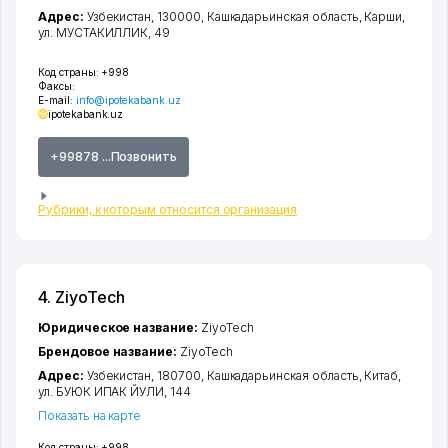
Адрес:
Узбекистан, 130000,
Кашкадарьинская область
,
Карши
,
ул. МУСТАКИЛЛИК
, 49
Код страны:
+998
Факсы:
E-mail:
info@ipotekabank.uz
ipotekabank.uz
+99878 ...Позвонить
Рубрики, к которым относится организация
4. ZiyoTech
Юридическое название:
ZiyoTech
Брендовое название:
ZiyoTech
Адрес:
Узбекистан, 180700,
Кашкадарьинская область
,
Китаб
,
ул. БУЮК ИПАК ЙУЛИ
, 144
Показать на карте
Код страны:
+998