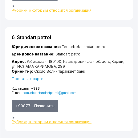
Рубрики, к которым относится организация
6. Standart petrol
Юридическое название:
Temurbek standart petrol
Брендовое название:
Standart petrol
Адрес:
Узбекистан, 180100,
Кашкадарьинская область
,
Карши
,
ул. ИСЛАМА КАРИМОВА
, 289
Ориентир:
Около Волий тараккиёт банк
Показать на карте
Код страны:
+998
E-mail:
temurbekstandartpetrol@gmail.com
+99877 ...Позвонить
Рубрики, к которым относится организация