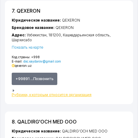
7. QEXERON
Юридическое название:
QEXERON
Брендовое название:
QEXERON
Адрес:
Узбекистан, 181200,
Кашкадарьинская область
,
Шархисабз
Показать на карте
Код страны:
+998
E-mail:
doc.xaydarov@gmail.com
qexeron.uz
+99891 ...Позвонить
Рубрики, к которым относится организация
8. QALDIRG'OCH MED ООО
Юридическое название:
QALDIRG'OCH MED ООО