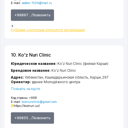
E-mail:
saidov-1504@mail.ru
+99897 ...Позвонить
Рубрики, к которым относится организация
10. Ko'z Nuri Clinic
Юридическое название:
Ko'z Nuri Clinic (филиал Карши)
Брендовое название:
Ko'z Nuri Clinic
Адрес:
Узбекистан,
Кашкадарьинская область
,
Карши
, 297
Ориентир:
здание Молодёжного центра
Показать на карте
Код страны:
+998
E-mail:
koznuriclinic@gmail.com
https://koznuri.uz/
+99855 ...Позвонить