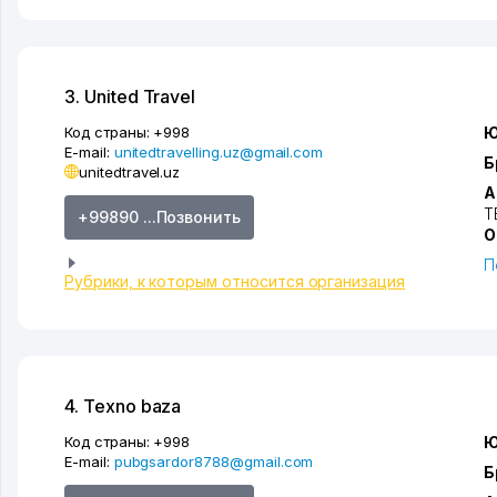
3. United Travel
Код страны:
+998
Ю
E-mail:
unitedtravelling.uz@gmail.com
Б
unitedtravel.uz
А
Т
+99890 ...Позвонить
О
П
Рубрики, к которым относится организация
4. Texno baza
Код страны:
+998
Ю
E-mail:
pubgsardor8788@gmail.com
Б