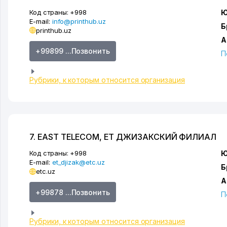
Код страны:
+998
Ю
E-mail:
info@printhub.uz
Б
printhub.uz
А
+99899 ...Позвонить
П
Рубрики, к которым относится организация
7. EAST TELECOM, ЕТ ДЖИЗАКСКИЙ ФИЛИАЛ
Код страны:
+998
Ю
E-mail:
et_djizak@etc.uz
Б
etc.uz
А
+99878 ...Позвонить
П
Рубрики, к которым относится организация