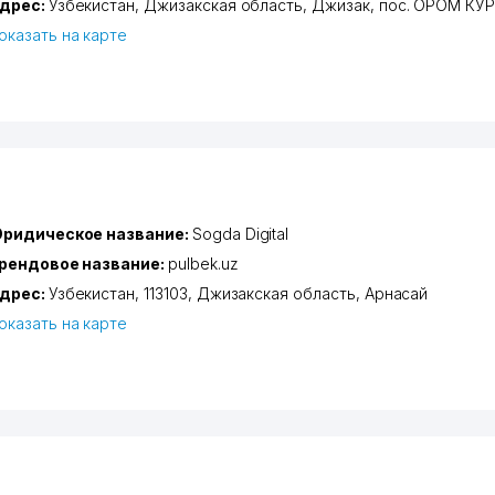
дрес:
Узбекистан,
Джизакская область
,
Джизак
,
пос. ОРОМ КУ
оказать на карте
ридическое название:
Sogda Digital
рендовое название:
pulbek.uz
дрес:
Узбекистан, 113103,
Джизакская область
,
Арнасай
оказать на карте