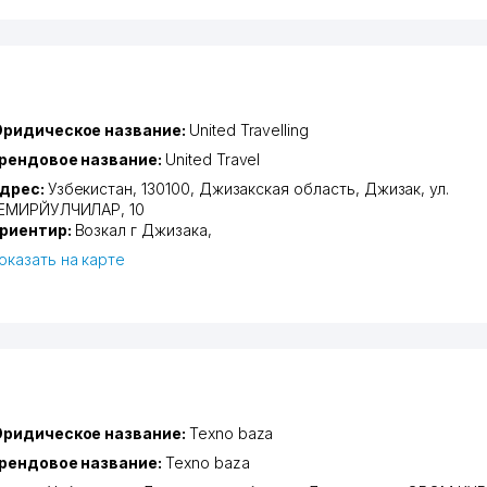
ридическое название:
United Travelling
рендовое название:
United Travel
дрес:
Узбекистан, 130100,
Джизакская область
,
Джизак
,
ул.
ЕМИРЙУЛЧИЛАР
, 10
риентир:
Возкал г Джизака,
оказать на карте
ридическое название:
Texno baza
рендовое название:
Texno baza