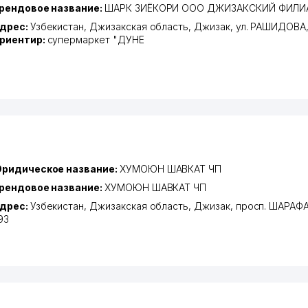
рендовое название:
ШАРК ЗИЁКОРИ ООО ДЖИЗАКСКИЙ ФИЛИ
дрес:
Узбекистан,
Джизакская область
,
Джизак
,
ул. РАШИДОВА
риентир:
супермаркет "ДУНЕ
ридическое название:
ХУМОЮН ШАВКАТ ЧП
рендовое название:
ХУМОЮН ШАВКАТ ЧП
дрес:
Узбекистан,
Джизакская область
,
Джизак
,
просп. ШАРАФ
93