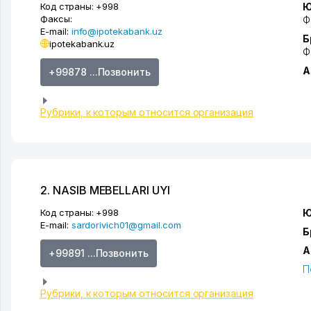
Код страны:
+998
Ю
Факсы:
Ф
E-mail:
info@ipotekabank.uz
Б
ipotekabank.uz
Ф
А
+99878 ...Позвонить
Рубрики, к которым относится организация
2. NASIB MEBELLARI UYI
Код страны:
+998
Ю
E-mail:
sardorivich01@gmail.com
Б
А
+99891 ...Позвонить
П
Рубрики, к которым относится организация