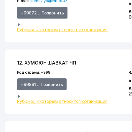
E-mail:
sharqziyo@inbox.uz
Б
А
+99872 ...Позвонить
О
Рубрики, к которым относится организация
12. ХУМОЮН ШАВКАТ ЧП
Код страны:
+998
Ю
Б
+99891 ...Позвонить
А
2
Рубрики, к которым относится организация