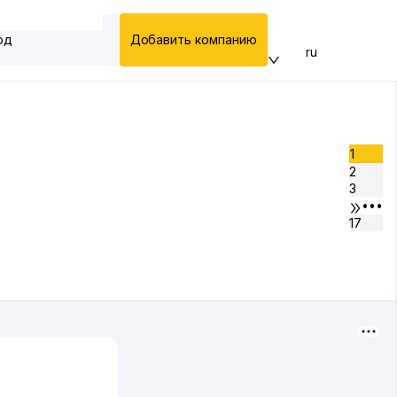
од
Добавить компанию
ru
1
2
3
•••
17