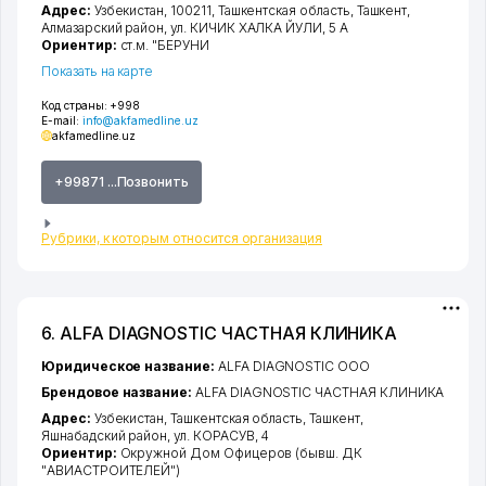
Адрес:
Узбекистан, 100211,
Ташкентская область
,
Ташкент
,
Алмазарский район
,
ул. КИЧИК ХАЛКА ЙУЛИ
, 5 А
Ориентир:
ст.м. "БЕРУНИ
Показать на карте
Код страны:
+998
E-mail:
info@akfamedline.uz
akfamedline.uz
+99871 ...Позвонить
Рубрики, к которым относится организация
6. ALFA DIAGNOSTIC ЧАСТНАЯ КЛИНИКА
Юридическое название:
ALFA DIAGNOSTIC ООО
Брендовое название:
ALFA DIAGNOSTIC ЧАСТНАЯ КЛИНИКА
Адрес:
Узбекистан,
Ташкентская область
,
Ташкент
,
Яшнабадский район
,
ул. КОРАСУВ
, 4
Ориентир:
Окружной Дом Офицеров (бывш. ДК
"АВИАСТРОИТЕЛЕЙ")