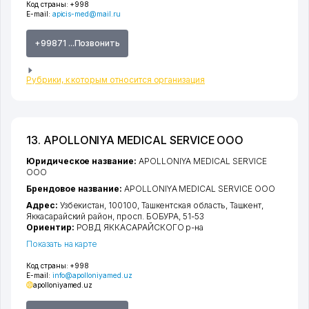
Код страны:
+998
E-mail:
apicis-med@mail.ru
+99871 ...Позвонить
Рубрики, к которым относится организация
13. APOLLONIYA MEDICAL SERVICE ООО
Юридическое название:
APOLLONIYA MEDICAL SERVICE
ООО
Брендовое название:
APOLLONIYA MEDICAL SERVICE ООО
Адрес:
Узбекистан, 100100,
Ташкентская область
,
Ташкент
,
Яккасарайский район
,
просп. БОБУРА
, 51-53
Ориентир:
РОВД ЯККАСАРАЙСКОГО р-на
Показать на карте
Код страны:
+998
E-mail:
info@apolloniyamed.uz
apolloniyamed.uz