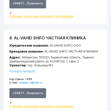
+99871 ...Позвонить
Рубрики, к которым относится организация
8. AL-VAHID SHIFO ЧАСТНАЯ КЛИНИКА
Юридическое название:
AL-VAHID SHIFO ООО
Брендовое название:
AL-VAHID SHIFO ЧАСТНАЯ КЛИНИКА
Адрес:
Узбекистан, 100021,
Ташкентская область
,
Ташкент
,
Шайхантахурский район
,
ул. КОРАТОШ
, 1, офис 2
Ориентир:
гор. больница №1
Показать на карте
Код страны:
+998
E-mail:
voxidjan-s@mail.ru
+99871 ...Позвонить
Рубрики, к которым относится организация