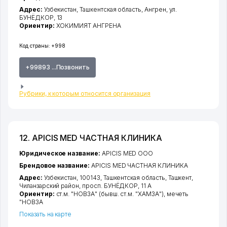
Адрес:
Узбекистан,
Ташкентская область
,
Ангрен
,
ул.
БУНЁДКОР
, 13
Ориентир:
ХОКИМИЯТ АНГРЕНА
Код страны:
+998
+99893 ...Позвонить
Рубрики, к которым относится организация
12. APICIS MED ЧАСТНАЯ КЛИНИКА
Юридическое название:
APICIS MED ООО
Брендовое название:
APICIS MED ЧАСТНАЯ КЛИНИКА
Адрес:
Узбекистан, 100143,
Ташкентская область
,
Ташкент
,
Чиланзарский район
,
просп. БУНЁДКОР
, 11 А
Ориентир:
ст.м. "НОВЗА" (бывш. ст.м. "ХАМЗА"), мечеть
"НОВЗА
Показать на карте