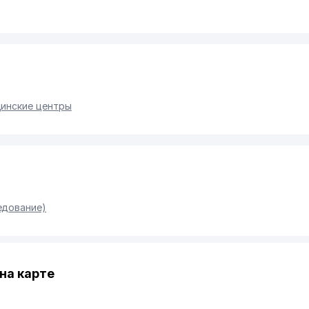
инские центры
едование)
на карте