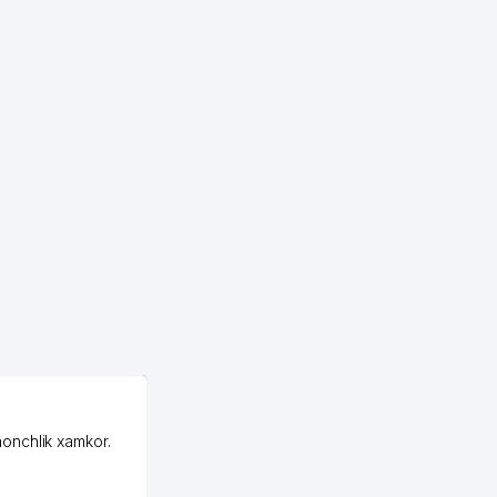
OZON ООО
honchlik xamkor.
Зашел на Озон в
Узбекистане почти
случайно, когда коллега