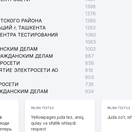
1398
1378
ТСКОГО РАЙОНА
1286
ЦИЙ г. ТАШКЕНТА
1263
ЦЕНТРА ТЕСТИРОВАНИЯ
1080
1065
АНСКИМ ДЕЛАМ
1002
РАЖДАНСКИМ ДЕЛАМ
887
ТРОСЕТИ
858
ЯТИЕ ЭЛЕКТРОСЕТИ АО
818
805
РОСЕТИ
738
АЖДАНСКИМ ДЕЛАМ
634
PALMA TEXTILE
PALMA TEXTILE
в
Yellowpages juda tez, aniq,
Juda zo’r, is
 люди
qulay va sifatlik ishlaydi.
теперь
respect