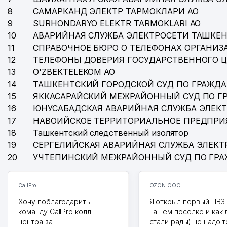
8
САМАРКАНД ЭЛЕКТР ТАРМОКЛАРИ АО
9
SURHONDARYO ELEKTR TARMOKLARI АО
10
АВАРИЙНАЯ СЛУЖБА ЭЛЕКТРОСЕТИ ТАШКЕН
11
СПРАВОЧНОЕ БЮРО О ТЕЛЕФОНАХ ОРГАНИЗА
12
ТЕЛЕФОНЫ ДОВЕРИЯ ГОСУДАРСТВЕННОГО 
13
O'ZBEKTELEKOM АО
14
ТАШКЕНТСКИЙ ГОРОДСКОЙ СУД ПО ГРАЖД
15
ЯККАСАРАЙСКИЙ МЕЖРАЙОННЫЙ СУД ПО Г
16
ЮНУСАБАДСКАЯ АВАРИЙНАЯ СЛУЖБА ЭЛЕК
17
НАВОИЙСКОЕ ТЕРРИТОРИАЛЬНОЕ ПРЕДПРИ
18
Ташкентский следственный изолятор
19
СЕРГЕЛИЙСКАЯ АВАРИЙНАЯ СЛУЖБА ЭЛЕКТ
20
УЧТЕПИНСКИЙ МЕЖРАЙОННЫЙ СУД ПО ГР
CallPro
OZON ООО
Хочу поблагодарить
Я открыл первый ПВЗ 
команду CallPro колл-
нашем поселке и как
центра за
стали рады) не надо 