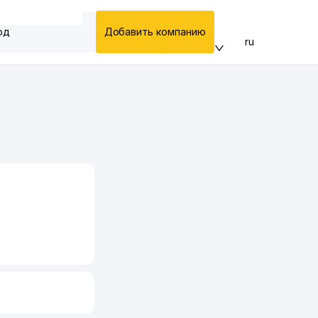
од
Добавить компанию
ru