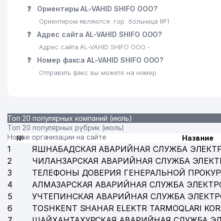
❓
Ориентиры AL-VAHID SHIFO ООО?
Ориентиром являются: гор. больница №1
❓
Адрес сайта AL-VAHID SHIFO ООО?
Адрес сайта AL-VAHID SHIFO ООО -
❓
Номер факса AL-VAHID SHIFO ООО?
Отправить факс вы можете на номер .
Топ 20 популярных компаний (июль)
Топ 20 популярных рубрик (июль)
Новые организации на сайте
№
Назвние
1
ЯШНАБАДСКАЯ АВАРИЙНАЯ СЛУЖБА ЭЛЕКТ
2
ЧИЛАНЗАРСКАЯ АВАРИЙНАЯ СЛУЖБА ЭЛЕКТ
3
ТЕЛЕФОНЫ ДОВЕРИЯ ГЕНЕРАЛЬНОЙ ПРОКУР
4
АЛМАЗАРСКАЯ АВАРИЙНАЯ СЛУЖБА ЭЛЕКТР
5
УЧТЕПИНСКАЯ АВАРИЙНАЯ СЛУЖБА ЭЛЕКТ
6
TOSHKENT SHAHAR ELEKTR TARMOQLARI KOR
7
ШАЙХАНТАХУРСКАЯ АВАРИЙНАЯ СЛУЖБА Э