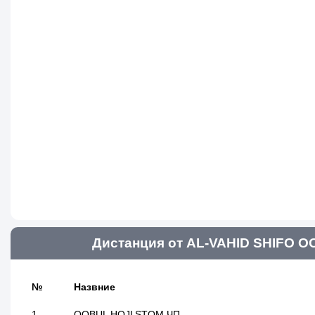
Дистанция от AL-VAHID SHIFO О
№
Назвние
1
QOBUL HOJI STOM ЧП