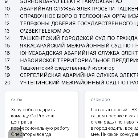
9
SURHONDARYO ELEKTR TARMOKLARI АО
10
АВАРИЙНАЯ СЛУЖБА ЭЛЕКТРОСЕТИ ТАШКЕН
11
СПРАВОЧНОЕ БЮРО О ТЕЛЕФОНАХ ОРГАНИЗА
12
ТЕЛЕФОНЫ ДОВЕРИЯ ГОСУДАРСТВЕННОГО 
13
O'ZBEKTELEKOM АО
14
ТАШКЕНТСКИЙ ГОРОДСКОЙ СУД ПО ГРАЖД
15
ЯККАСАРАЙСКИЙ МЕЖРАЙОННЫЙ СУД ПО Г
16
ЮНУСАБАДСКАЯ АВАРИЙНАЯ СЛУЖБА ЭЛЕК
17
НАВОИЙСКОЕ ТЕРРИТОРИАЛЬНОЕ ПРЕДПРИ
18
Ташкентский следственный изолятор
19
СЕРГЕЛИЙСКАЯ АВАРИЙНАЯ СЛУЖБА ЭЛЕКТ
20
УЧТЕПИНСКИЙ МЕЖРАЙОННЫЙ СУД ПО ГР
CallPro
OZON ООО
Хочу поблагодарить
Я открыл первый ПВЗ 
команду CallPro колл-
нашем поселке и как
центра за
стали рады) не надо 
профессиональную работу.
в город ездить, все и
Операторы всегда
мне. Никакой конкуре