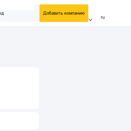
од
Добавить компанию
ru