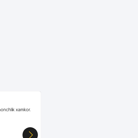
OZON ООО
honchlik xamkor.
Зашел на Озон в
Узбекистане почти
случайно, когда коллега
показал свой кабинет и
цифры, так что я буквально