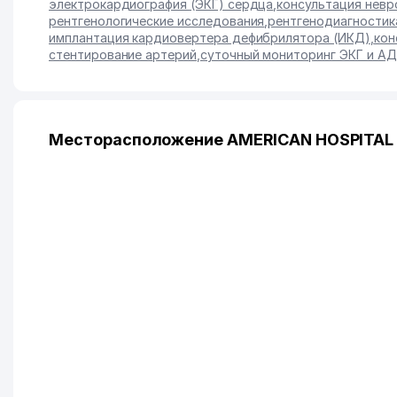
электрокардиография (ЭКГ) сердца
,
консультация невр
рентгенологические исследования
,
рентгенодиагностик
имплантация кардиовертера дефибрилятора (ИКД)
,
кон
стентирование артерий
,
суточный мониторинг ЭКГ и АД
Месторасположение AMERICAN HOSPITAL 