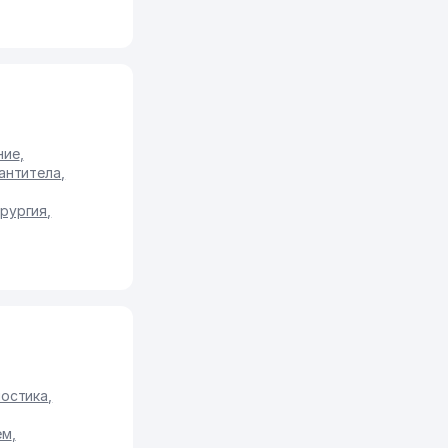
ние
,
антитела
,
рургия
,
ностика
,
ем
,