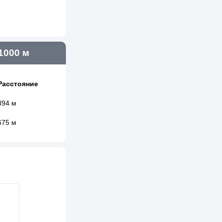
1000 м
Расстояние
394 м
675 м