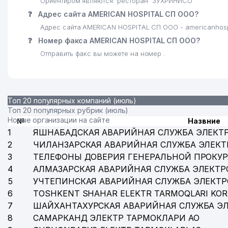
Ориентиром являются: ресторан "ЗУХРИНИСО
❓
Адрес сайта AMERICAN HOSPITAL СП ООО?
Адрес сайта AMERICAN HOSPITAL СП ООО - americanhospi
❓
Номер факса AMERICAN HOSPITAL СП ООО?
Отправить факс вы можете на номер .
Топ 20 популярных компаний (июль)
Топ 20 популярных рубрик (июль)
Новые организации на сайте
№
Назвние
1
ЯШНАБАДСКАЯ АВАРИЙНАЯ СЛУЖБА ЭЛЕКТ
2
ЧИЛАНЗАРСКАЯ АВАРИЙНАЯ СЛУЖБА ЭЛЕКТ
3
ТЕЛЕФОНЫ ДОВЕРИЯ ГЕНЕРАЛЬНОЙ ПРОКУР
4
АЛМАЗАРСКАЯ АВАРИЙНАЯ СЛУЖБА ЭЛЕКТР
5
УЧТЕПИНСКАЯ АВАРИЙНАЯ СЛУЖБА ЭЛЕКТ
6
TOSHKENT SHAHAR ELEKTR TARMOQLARI KOR
7
ШАЙХАНТАХУРСКАЯ АВАРИЙНАЯ СЛУЖБА Э
8
САМАРКАНД ЭЛЕКТР ТАРМОКЛАРИ АО