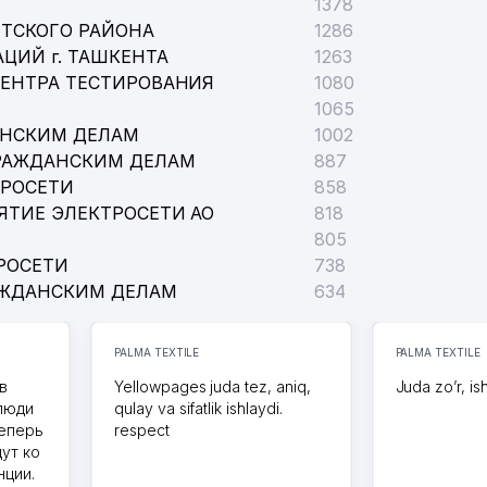
1378
ТСКОГО РАЙОНА
1286
ЦИЙ г. ТАШКЕНТА
1263
ЦЕНТРА ТЕСТИРОВАНИЯ
1080
1065
АНСКИМ ДЕЛАМ
1002
РАЖДАНСКИМ ДЕЛАМ
887
ТРОСЕТИ
858
ЯТИЕ ЭЛЕКТРОСЕТИ АО
818
805
РОСЕТИ
738
АЖДАНСКИМ ДЕЛАМ
634
PALMA TEXTILE
PALMA TEXTILE
в
Yellowpages juda tez, aniq,
Juda zo’r, is
 люди
qulay va sifatlik ishlaydi.
теперь
respect
дут ко
нции.