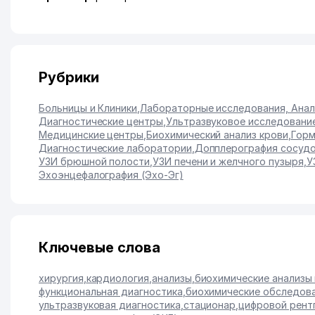
Рубрики
Больницы и Клиники
,
Лабораторные исследования, Ана
Диагностические центры
,
Ультразвуковое исследование
Медицинские центры
,
Биохимический анализ крови
,
Горм
Диагностические лаборатории
,
Допплерография сосудо
УЗИ брюшной полости
,
УЗИ печени и желчного пузыря
,
У
Эхоэнцефалография (Эхо-Эг)
Ключевые слова
хирургия
,
кардиология
,
анализы
,
биохимические анализы
функциональная диагностика
,
биохимические обследов
ультразвуковая диагностика
,
стационар
,
цифровой рент