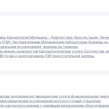
лизы
,
Кардиология
,
Медицина - Диагностика, Консультация, Лече
 (УЗИ)
,
Частные клиники
,
Медицинские лаборатории
,
Анализы на 
ональные исследования, анализы на гормоны
,
в нижних конечностей
,
Кардиологические услуги
,
Сосудистая хи
ЗИ почек и надпочечников
,
УЗИ предстательной железы
,
 крови
,
эндокринолог
,
медицинские услуги
,
функциональная диаг
ания
,
клинические исследования
,
круглосуточный стационар
,
ген
,
кардиологи
,
клиника с новейшим медицинским оборудовани