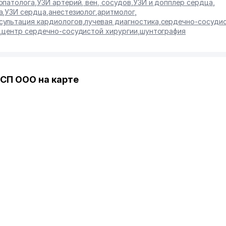
опатолога
,
УЗИ артерий, вен, сосудов
,
УЗИ и допплер сердца
,
а
,
УЗИ сердца
,
анестезиолог
,
аритмолог
,
сультация кардиологов
,
лучевая диагностика
,
сердечно-сосудис
,
центр сердечно-сосудистой хирургии
,
шунтография
СП ООО на карте