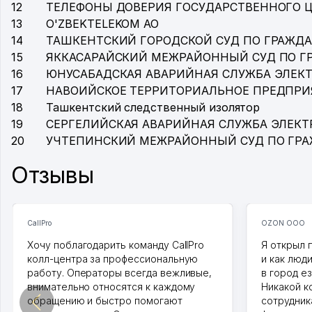
12
ТЕЛЕФОНЫ ДОВЕРИЯ ГОСУДАРСТВЕННОГО 
13
O'ZBEKTELEKOM АО
14
ТАШКЕНТСКИЙ ГОРОДСКОЙ СУД ПО ГРАЖД
15
ЯККАСАРАЙСКИЙ МЕЖРАЙОННЫЙ СУД ПО 
16
ЮНУСАБАДСКАЯ АВАРИЙНАЯ СЛУЖБА ЭЛЕК
17
НАВОИЙСКОЕ ТЕРРИТОРИАЛЬНОЕ ПРЕДПРИ
18
Ташкентский следственный изолятор
19
СЕРГЕЛИЙСКАЯ АВАРИЙНАЯ СЛУЖБА ЭЛЕКТ
20
УЧТЕПИНСКИЙ МЕЖРАЙОННЫЙ СУД ПО ГР
Отзывы
CallPro
OZON ООО
Хочу поблагодарить команду CallPro
Я открыл 
колл-центра за профессиональную
и как люд
работу. Операторы всегда вежливые,
в город ез
внимательно относятся к каждому
Никакой к
обращению и быстро помогают
сотрудника