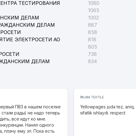
ЦЕНТРА ТЕСТИРОВАНИЯ
1080
1065
АНСКИМ ДЕЛАМ
1002
ГРАЖДАНСКИМ ДЕЛАМ
887
ТРОСЕТИ
858
ЯТИЕ ЭЛЕКТРОСЕТИ АО
818
805
РОСЕТИ
738
АЖДАНСКИМ ДЕЛАМ
634
PALMA TEXTILE
первый ПВЗ в нашем поселке
Yellowpages juda tez, aniq,
и стали рады) не надо теперь
sifatlik ishlaydi. respect
дить, все идут ко мне.
онкуренции. Нанял одного
, плачу ему зп. Пока есть