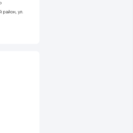
Р
й район
,
ул.