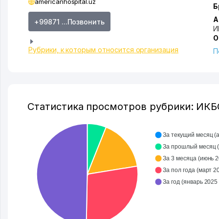
americanhospital.uz
Б
А
+99871 ...Позвонить
И
О
Рубрики, к которым относится организация
П
Статистика просмотров рубрики: ИК
За текущий месяц (ав
З
За 3 месяца (июнь 20
За пол года (март 202