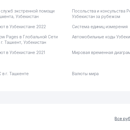
 служб экстренной помощи
Посольства и консульства 
шкента, Узбекистан
Узбекистан за рубежом
ют в Узбекистане 2022
Система единиц измерения
low Pages в Глобальной Сети
Автомобильные коды Узбеки
 г. Ташкент, Узбекистан
ют в Узбекистане 2021
Мировая временная диагра
 в г. Ташкенте
Валюты мира
Все ру