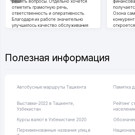
решить вопросы. Отдельно хочется
финансова
отметить грамотную речь,
получаетс
ответственность и оперативность.
Озона сам
Благодаря их работе значительно
конкурент
улучшилось качество обслуживания
откроется
клиентов. Рекомендую этот колл-
Озона для 
центр как надежного партнера для
уже есть 
бизнеса.
спокойное
Vip Brand 31.07.2026 11:43:39
Марат 27.0
Полезная информация
Автобусные маршруты Ташкента
Памятка д
Выставки-2022 в Ташкенте,
Рейтинг с
Узбекистан
населени
Курсы валют в Узбекистане 2020
Обозначен
Переименованные названия улиц в
Националь