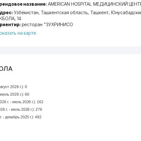
рендовое название:
AMERICAN HOSPITAL МЕДИЦИНСКИЙ ЦЕНТ
дрес:
Узбекистан,
Ташкентская область
,
Ташкент
,
Юнусабадски
КБОЛА
, 14
риентир:
ресторан "ЗУХРИНИСО
оказать на карте
БОЛА
густ 2026 г.): 0
а прошлый месяц (июль 2026 г.): 60
26 г. - июль 2026 г.): 162
6 г. - июль 2026 г.): 276
За год (январь 2025 г. - декабрь 2025 г.): 492