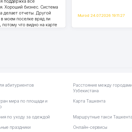
я поддержка все
я. Хороший бизнес. Система
а делает отчеты. Другой
Murod 24.07.2026 19:11:27
 в моем поселке вряд ли
, потому что видно на карте
Узбекистана что тут у нас
ПВЗ. Выгодное дело и
.
7.2026 08:00:37
ля абитуриентов
Расстояние между городам
Узбекистана
тран мира по площади и
Карта Ташкента
ю
ия по уходу за одеждой
Маршрутные такси Ташкент
ные праздники
Онлайн-сервисы