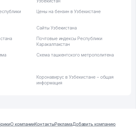
Узбекистан
Республики
Цены на бензин в Узбекистане
Сайты Узбекистана
стана
Почтовые индексы Республики
Каракалпакстан
мма
Схема ташкентского метрополитена
Коронавирус в Узбекистане – общая
информация
брики
О компании
Контакты
Реклама
Добавить компанию