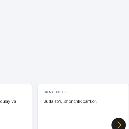
PALMA TEXTILE
 qulay va
Juda zo’r, ishonchlik xamkor.