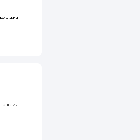
нзарский
нзарский