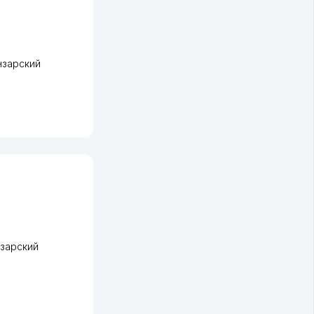
нзарский
зарский