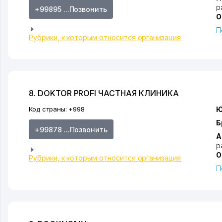
р
+99895 ...Позвонить
О
П
Рубрики, к которым относится организация
8. DOKTOR PROFI ЧАСТНАЯ КЛИНИКА
Код страны:
+998
Ю
Б
+99878 ...Позвонить
А
р
О
Рубрики, к которым относится организация
П