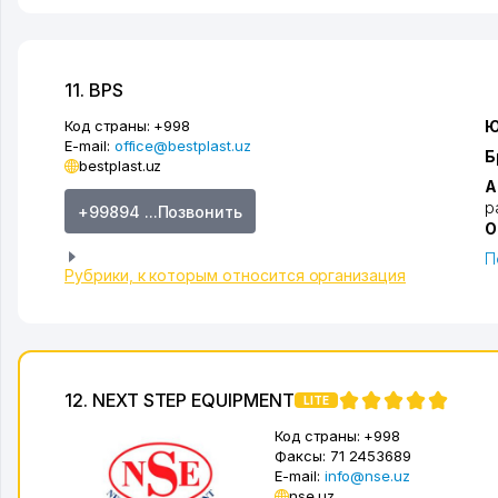
11. BPS
Код страны:
+998
Ю
E-mail:
office@bestplast.uz
Б
bestplast.uz
А
р
+99894 ...Позвонить
О
П
Рубрики, к которым относится организация
12. NEXT STEP EQUIPMENT
LITE
Код страны:
+998
Факсы:
71 2453689
E-mail:
info@nse.uz
nse.uz