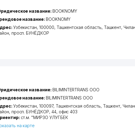
ридическое название:
BOOKNOMY
рендовое название:
BOOKNOMY
дрес:
Узбекистан, 100000,
Ташкентская область
,
Ташкент
,
Чила
айон
,
просп. БУНЁДКОР
ридическое название:
BILIMINTERTRANS ООО
рендовое название:
BILIMINTERTRANS ООО
дрес:
Узбекистан, 100097,
Ташкентская область
,
Ташкент
,
Чилан
айон
,
просп. БУНЁДКОР
, 44, офис 403
риентир:
ст.м. "МИРЗО УЛУГБЕК
оказать на карте