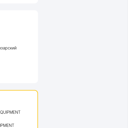
нзарский
EQUIPMENT
UIPMENT