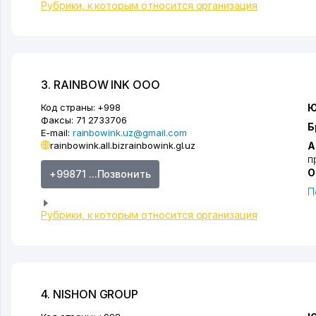
Рубрики, к которым относится организация
3. RAINBOW INK ООО
Код страны:
+998
Ю
Факсы:
71 2733706
Б
E-mail:
rainbowink.uz@gmail.com
rainbowink.all.biz
rainbowink.gl.uz
А
п
О
+99871 ...Позвонить
П
Рубрики, к которым относится организация
4. NISHON GROUP