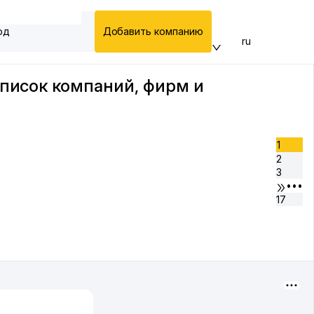
од
Добавить компанию
ru
список компаний, фирм и
1
2
3
•••
17