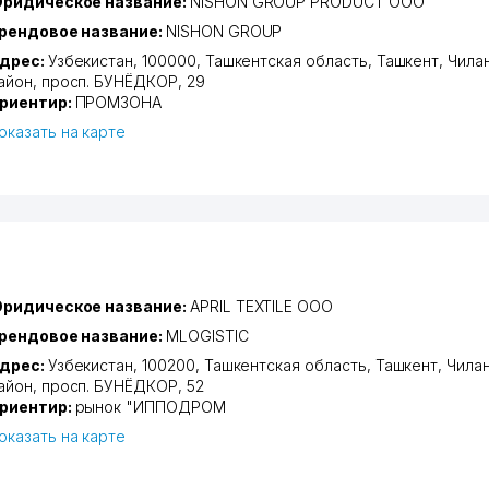
ридическое название:
NISHON GROUP PRODUCT ООО
рендовое название:
NISHON GROUP
дрес:
Узбекистан, 100000,
Ташкентская область
,
Ташкент
,
Чила
айон
,
просп. БУНЁДКОР
, 29
риентир:
ПРОМЗОНА
оказать на карте
ридическое название:
APRIL TEXTILE ООО
рендовое название:
MLOGISTIC
дрес:
Узбекистан, 100200,
Ташкентская область
,
Ташкент
,
Чила
айон
,
просп. БУНЁДКОР
, 52
риентир:
рынок "ИППОДРОМ
оказать на карте