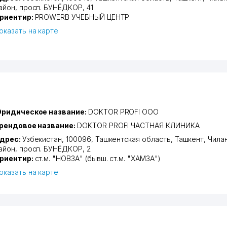
айон
,
просп. БУНЁДКОР
, 41
риентир:
PROWERB УЧЕБНЫЙ ЦЕНТР
оказать на карте
ридическое название:
DOKTOR PROFI ООО
рендовое название:
DOKTOR PROFI ЧАСТНАЯ КЛИНИКА
дрес:
Узбекистан, 100096,
Ташкентская область
,
Ташкент
,
Чила
айон
,
просп. БУНЁДКОР
, 2
риентир:
ст.м. "НОВЗА" (бывш. ст.м. "ХАМЗА")
оказать на карте