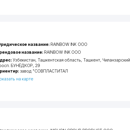
ридическое название:
RAINBOW INK ООО
рендовое название:
RAINBOW INK ООО
дрес:
Узбекистан,
Ташкентская область
,
Ташкент
,
Чиланзарский
росп. БУНЁДКОР
, 29
риентир:
завод "СОВПЛАСТИТАЛ
оказать на карте