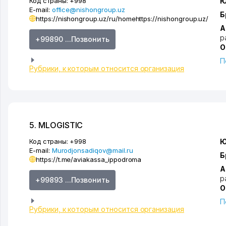
Код страны:
+998
Ю
E-mail:
office@nishongroup.uz
Б
https://nishongroup.uz/ru/home
https://nishongroup.uz/
А
р
+99890 ...Позвонить
О
П
Рубрики, к которым относится организация
5. MLOGISTIC
Код страны:
+998
Ю
E-mail:
Murodjonsadiqov@mail.ru
Б
https://t.me/aviakassa_ippodroma
А
р
+99893 ...Позвонить
О
П
Рубрики, к которым относится организация