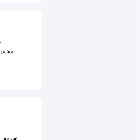
4
 район
,
зарский