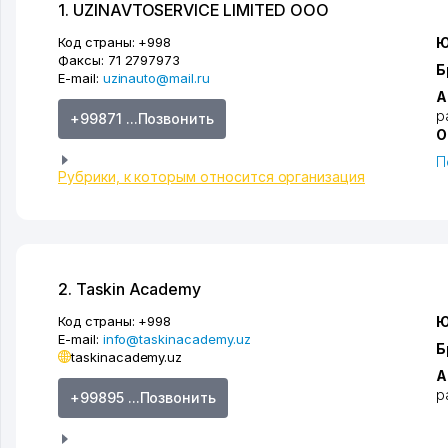
1. UZINAVTOSERVICE LIMITED ООО
Код страны:
+998
Ю
Факсы:
71 2797973
Б
E-mail:
uzinauto@mail.ru
А
р
+99871 ...Позвонить
О
П
Рубрики, к которым относится организация
2. Taskin Academy
Код страны:
+998
Ю
E-mail:
info@taskinacademy.uz
Б
taskinacademy.uz
А
р
+99895 ...Позвонить