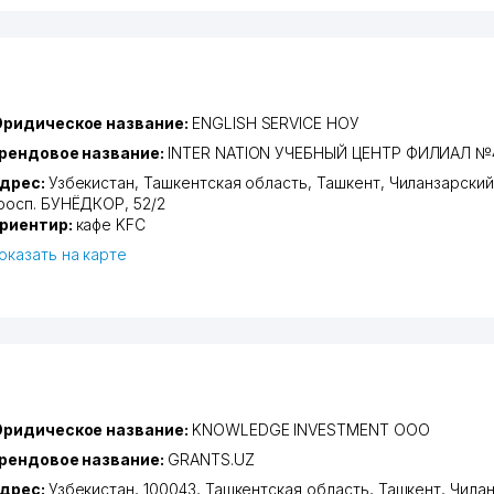
ридическое название:
ENGLISH SERVICE НОУ
рендовое название:
INTER NATION УЧЕБНЫЙ ЦЕНТР ФИЛИАЛ №
дрес:
Узбекистан,
Ташкентская область
,
Ташкент
,
Чиланзарский
росп. БУНЁДКОР
, 52/2
риентир:
кафе KFC
оказать на карте
ридическое название:
KNOWLEDGE INVESTMENT ООО
рендовое название:
GRANTS.UZ
дрес:
Узбекистан, 100043,
Ташкентская область
,
Ташкент
,
Чилан