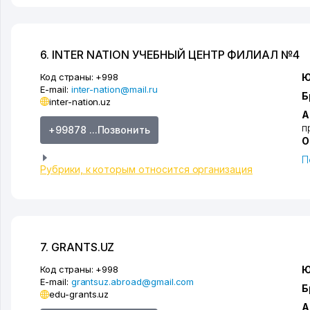
6. INTER NATION УЧЕБНЫЙ ЦЕНТР ФИЛИАЛ №4
Код страны:
+998
Ю
E-mail:
inter-nation@mail.ru
Б
inter-nation.uz
А
п
+99878 ...Позвонить
О
П
Рубрики, к которым относится организация
7. GRANTS.UZ
Код страны:
+998
Ю
E-mail:
grantsuz.abroad@gmail.com
Б
edu-grants.uz
А