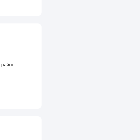
 район
,