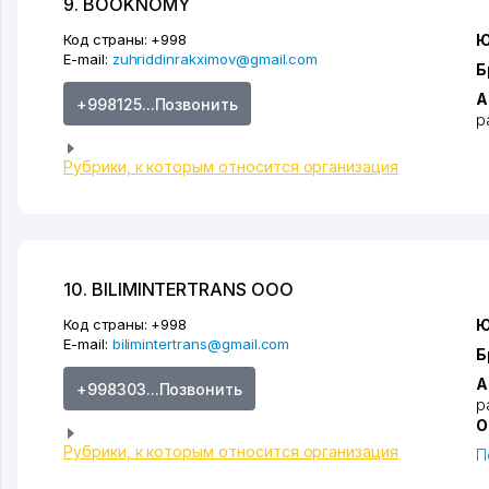
9. BOOKNOMY
Код страны:
+998
Ю
E-mail:
zuhriddinrakximov@gmail.com
Б
А
+998125...Позвонить
р
Рубрики, к которым относится организация
10. BILIMINTERTRANS ООО
Код страны:
+998
Ю
E-mail:
bilimintertrans@gmail.com
Б
А
+998303...Позвонить
р
О
Рубрики, к которым относится организация
П