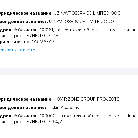
ридическое название:
UZINAVTOSERVICE LIMITED ООО
рендовое название:
UZINAVTOSERVICE LIMITED ООО
дрес:
Узбекистан, 100161,
Ташкентская область
,
Ташкент
,
Чилан
айон
,
просп. БУНЁДКОР
, 118
риентир:
ст.м. "АЛМАЗАР
оказать на карте
ридическое название:
НОУ RIZONE GROUP PROJECTS
рендовое название:
Taskin Academy
дрес:
Узбекистан, 100000,
Ташкентская область
,
Ташкент
,
Чила
айон
,
просп. БУНЁДКОР
, 64/2