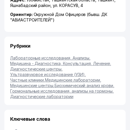
Яшнабадский район
,
ул. КОРАСУВ
, 4
Ориентир:
Окружной Дом Офицеров (бывш. ДК
"АВИАСТРОИТЕЛЕЙ")
Рубрики
Лабораторные исследования, Анализы
,
Медицина - Диагностика, Консультация, Лечение
,
Диагностические центры
,
Ультразвуковое исследование (УЗИ)
,
Частные клиники
,
Медицинские лаборатории
,
Медицинские центры
,
Биохимический анализ крови
,
Гормональные исследования, анализы на гормоны
,
Диагностические лаборатории
Ключевые слова