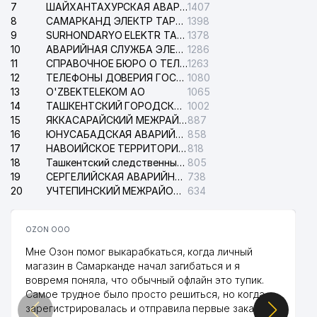
7
ШАЙХАНТАХУРСКАЯ АВАРИЙНАЯ СЛУЖБА ЭЛЕКТРОСЕТИ
1407
8
САМАРКАНД ЭЛЕКТР ТАРМОКЛАРИ АО
1398
9
SURHONDARYO ELEKTR TARMOKLARI АО
1378
10
АВАРИЙНАЯ СЛУЖБА ЭЛЕКТРОСЕТИ ТАШКЕНТСКОГО РАЙОНА
1286
11
СПРАВОЧНОЕ БЮРО О ТЕЛЕФОНАХ ОРГАНИЗАЦИЙ г. ТАШКЕНТА
1263
12
ТЕЛЕФОНЫ ДОВЕРИЯ ГОСУДАРСТВЕННОГО ЦЕНТРА ТЕСТИРОВАНИЯ
1080
13
O'ZBEKTELEKOM АО
1065
14
ТАШКЕНТСКИЙ ГОРОДСКОЙ СУД ПО ГРАЖДАНСКИМ ДЕЛАМ
1002
15
ЯККАСАРАЙСКИЙ МЕЖРАЙОННЫЙ СУД ПО ГРАЖДАНСКИМ ДЕЛАМ
887
16
ЮНУСАБАДСКАЯ АВАРИЙНАЯ СЛУЖБА ЭЛЕКТРОСЕТИ
858
17
НАВОИЙСКОЕ ТЕРРИТОРИАЛЬНОЕ ПРЕДПРИЯТИЕ ЭЛЕКТРОСЕТИ АО
818
18
Ташкентский следственный изолятор
805
19
СЕРГЕЛИЙСКАЯ АВАРИЙНАЯ СЛУЖБА ЭЛЕКТРОСЕТИ
738
20
УЧТЕПИНСКИЙ МЕЖРАЙОННЫЙ СУД ПО ГРАЖДАНСКИМ ДЕЛАМ
634
OZON ООО
Мне Озон помог выкарабкаться, когда личный
магазин в Самарканде начал загибаться и я
вовремя поняла, что обычный офлайн это тупик.
Самое трудное было просто решиться, но когда
зарегистрировалась и отправила первые заказы,