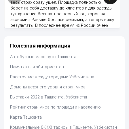
весь страх сразу ушел. Площадка полностью
берет на себя доставку до клиентов и для одежды
тут хранение бесплатное первый год, хорошая
экономия. Раньше боялась рекламы, а теперь вижу
результаты. В последнее время из России очень
много заказывают, а вначале только по
Узбекистану брали, но вяло. Удалось раскрутиться,
дальше развиваюсь потихоньку😊
Полезная информация
Hamida 03.08.2026 12:45:39
Автобусные маршруты Ташкента
Памятка для абитуриентов
Расстояние между городами Узбекистана
Домены верхнего уровня стран мира
Выставки-2022 в Ташкенте, Узбекистан
Рейтинг стран мира по площади и населению
Карта Ташкента
Коммунальные (ЖКХ) тарифы в Ташкенте, Узбекистан