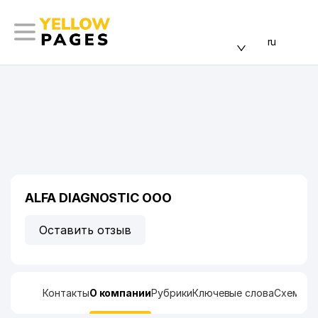
ru
ALFA DIAGNOSTIC ООО
Оставить отзыв
Контакты
О компании
Рубрики
Ключевые слова
Схема п