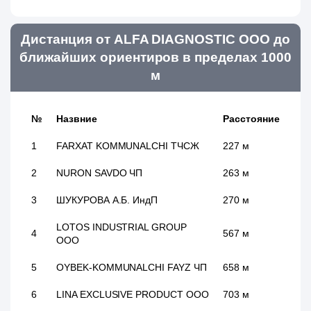
Дистанция от ALFA DIAGNOSTIC ООО до
ближайших ориентиров в пределах 1000
м
№
Назвние
Расстояние
1
FARXAT KOMMUNALCHI ТЧСЖ
227 м
2
NURON SAVDO ЧП
263 м
3
ШУКУРОВА А.Б. ИндП
270 м
LOTOS INDUSTRIAL GROUP
4
567 м
ООО
5
OYBEK-KOMMUNALCHI FAYZ ЧП
658 м
6
LINA EXCLUSIVE PRODUCT ООО
703 м