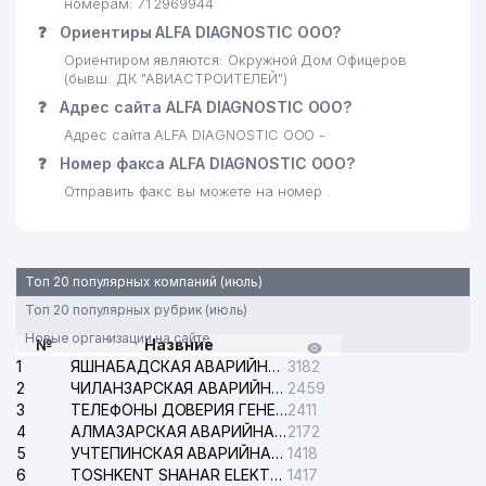
номерам: 71 2969944
❓
Ориентиры ALFA DIAGNOSTIC ООО?
Ориентиром являются: Окружной Дом Офицеров
(бывш. ДК "АВИАСТРОИТЕЛЕЙ")
❓
Адрес сайта ALFA DIAGNOSTIC ООО?
Адрес сайта ALFA DIAGNOSTIC ООО -
❓
Номер факса ALFA DIAGNOSTIC ООО?
Отправить факс вы можете на номер .
Топ 20 популярных компаний (июль)
Топ 20 популярных рубрик (июль)
Новые организации на сайте
№
Назвние
1
ЯШНАБАДСКАЯ АВАРИЙНАЯ СЛУЖБА ЭЛЕКТРОСЕТИ
3182
2
ЧИЛАНЗАРСКАЯ АВАРИЙНАЯ СЛУЖБА ЭЛЕКТРОСЕТИ
2459
3
ТЕЛЕФОНЫ ДОВЕРИЯ ГЕНЕРАЛЬНОЙ ПРОКУРАТУРЫ РЕСПУБЛИКИ УЗБЕКИСТАН
2411
4
АЛМАЗАРСКАЯ АВАРИЙНАЯ СЛУЖБА ЭЛЕКТРОСЕТИ
2172
5
УЧТЕПИНСКАЯ АВАРИЙНАЯ СЛУЖБА ЭЛЕКТРОСЕТИ
1418
6
TOSHKENT SHAHAR ELEKTR TARMOQLARI KORXONASI АО
1417