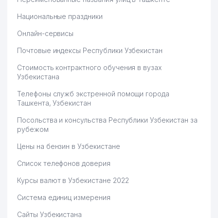
57
ПЕНСИОННЫЙ ФОНД
547 м
Национальные праздники
ЯШНАБАДСКОГО РАЙОНА
Онлайн-сервисы
58
UBEDITES-SAMI ООО
549 м
Почтовые индексы Республики Узбекистан
БИРЛАШГАН МАХАЛЛИНСКИЙ
59
558 м
КОМИТЕТ
Стоимость контрактного обучения в вузах
Узбекистана
60
АБДУРАЗАКОВ З.Т. ИндП
559 м
Телефоны служб экстренной помощи города
61
ВАЛИХАНОВА ТЧСЖ
565 м
Ташкента, Узбекистан
Посольства и консульства Республики Узбекистан за
ОБЩЕОБРАЗОВАТЕЛЬНАЯ
62
580 м
рубежом
СРЕДНЯЯ ШКОЛА №166
Цены на бензин в Узбекистане
63
TECHNO MART ООО
586 м
Список телефонов доверия
64
SVETLANA-KREDIT ООО
589 м
Курсы валют в Узбекистане 2022
LINA EXCLUSIVE PRODUCT
65
590 м
ООО
Система единиц измерения
Сайты Узбекистана
66
SUVLIQ-NUROTA ООО
599 м