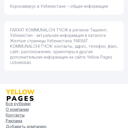
77
NET TELEVISION ООО
641 м
Коронавирус в Узбекистане – общая информация
78
МИРЗАЕВ С.Ш. ИндП
642 м
79
UMNICHKA НОУ
643 м
FARXAT KOMMUNALCHI ТЧСЖ в регионе Ташкент,
Узбекистан - актуальная информация в каталоге
80
ERKIN KOMFORT SERVIS ООО
646 м
Желтые страницы Узбекистана. FARXAT
KOMMUNALCHI ТЧСЖ: контакты, адрес, телефон, факс,
81
RUBICON IMMOBILE ООО
649 м
сайт, расположение, ориентиры и другая
дополнительная информация на сайте Yellow Pages
82
WILL MONDO TEX ООО
665 м
Uzbekistan.
83
ОТДЕЛЕНИЕ СВЯЗИ №171
669 м
SHARQ TAOM DURDONASI
84
670 м
ООО
85
MERUM KAPITAL ЧП
684 м
Все рубрики
О компании
86
ЧЕКАШКИНА Л.И. ИндП
686 м
Контакты
Реклама
ОБЩЕОБРАЗОВАТЕЛЬНАЯ
87
697 м
Добавить компанию
СРЕДНЯЯ ШКОЛА №204