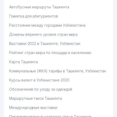
ТЕЛЕФОНЫ ДОВЕРИЯ И
51
ПСИХОЛОГИЧЕСКОЙ
526 м
Автобусные маршруты Ташкента
ПОДДЕРЖКИ
Памятка для абитуриентов
ШАХНОЗА ХИЛОЛА СИСТЕР
52
528 м
Расстояние между городами Узбекистана
ЧП
Домены верхнего уровня стран мира
ГОРОДСКАЯ КЛИНИЧЕСКАЯ
53
530 м
БОЛЬНИЦА № 4
Выставки-2022 в Ташкенте, Узбекистан
НАРОДНАЯ ПРИЕМНАЯ
Рейтинг стран мира по площади и населению
ПРЕЗИДЕНТА РЕСПУБЛИКИ
54
536 м
УЗБЕКИСТАН ЯШНАБАДСКОГО
Карта Ташкента
РАЙОНА
Коммунальные (ЖКХ) тарифы в Ташкенте, Узбекистан
БАРКАМОЛ АВЛОД ДЕТСКАЯ
Курсы валют в Узбекистане 2020
55
ШКОЛА ЯШНАБАДСКОГО
538 м
РАЙОНА
Обозначения по уходу за одеждой
ЦЕНТР ГОСУДАРСТВЕННЫХ
Маршрутные такси Ташкента
56
УСЛУГ ЯШНАБАДСКОГО
539 м
РАЙОНА
Международные выставки
ВНЕБЮДЖЕТНЫЙ
Переименованные названия улиц в Ташкенте