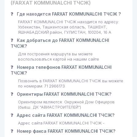
(FARXAT KOMMUNALCHI ТЧСЖ)
24
HAVAS FOOD ООО
347 м
❓
Где находится FARXAT KOMMUNALCHI ТЧСЖ ?
25
UZSTANEX ООО
353 м
FARXAT KOMMUNALCHI ТЧСЖ находится по адресу:
Узбекистан, Ташкентская область, ТАШКЕНТ,
ДЕТСКИЙ САД №329
ЯШНАБАДСКИЙ район, ГУЛИСТАН, 100204, 16 А
26
359 м
(ГУЛИВЕР)
❓
Как добраться до FARXAT KOMMUNALCHI
ТЧСЖ?
ОБЩЕОБРАЗОВАТЕЛЬНАЯ
27
363 м
Для построения маршрута вы можете
СРЕДНЯЯ ШКОЛА №226
воспользоваться картой на нашем сайте
❓
Номера телефонов FARXAT KOMMUNALCHI
28
DENTA-MED-PLYUS ООО
376 м
ТЧСЖ?
ВСПОМОГАТЕЛЬНЫЙ
Позвонить в FARXAT KOMMUNALCHI ТЧСЖ вы можете
29
381 м
ДЕТСКИЙ ДОМ №30
по номерам: 71 2966173
❓
Ориентиры FARXAT KOMMUNALCHI ТЧСЖ?
ДЕТСКИЙ САД №240
30
386 м
Ориентиром являются: Окружной Дом Офицеров
(ДУРДОНА)
(бывш. ДК "АВИАСТРОИТЕЛЕЙ")
❓
Адрес сайта FARXAT KOMMUNALCHI ТЧСЖ?
МАХМУР МАХАЛЛИНСКИЙ
31
396 м
КОМИТЕТ
Адрес сайта FARXAT KOMMUNALCHI ТЧСЖ -
❓
Номер факса FARXAT KOMMUNALCHI ТЧСЖ?
32
FIXMAN ООО
441 м