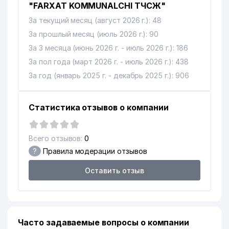
"FARXAT KOMMUNALCHI ТЧСЖ"
13
РУСТАМБЕКОВ Ж.Б. ИндП
232 м
За текущий месяц (август 2026 г.): 48
14
За прошлый месяц (июль 2026 г.): 90
DENT IDEAL ООО
240 м
За 3 месяца (июнь 2026 г. - июль 2026 г.): 186
15
YALKIN ЧП
249 м
За пол года (март 2026 г. - июль 2026 г.): 438
16
MEDIA RI ООО
261 м
За год (январь 2025 г. - декабрь 2025 г.): 906
17
TISI-BIZNES ИндП
266 м
Статистика отзывов о компании
18
SKY BUILDS ООО
283 м
ТУРОН БАНК АКБ
19
Всего отзывов:
0
285 м
ЯШНАБАДСКИЙ ФИЛИАЛ
?
Правила модерации отзывов
20
NEW FRP SYSTEMS ООО
307 м
Оставить отзыв
21
NEFT SAVDO SERVIS ООО
312 м
22
AZIA MIX ООО
319 м
Часто задаваемые вопросы о компании
23
QAYRAG'OCH SAVDO ООО
325 м