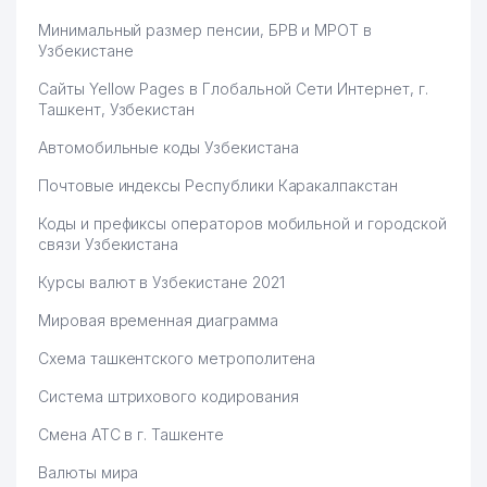
Минимальный размер пенсии, БРВ и МРОТ в
67
HAMZA MAKTAB TAOM ООО
600 м
Узбекистане
68
BEGZOD FARM SHIFO ООО
605 м
Сайты Yellow Pages в Глобальной Сети Интернет, г.
Ташкент, Узбекистан
69
AMIR ROVSHAN DENTA ЧП
606 м
Автомобильные коды Узбекистана
70
PULMAN ООО
609 м
Почтовые индексы Республики Каракалпакстан
71
TITAN GROUP ООО
615 м
Коды и префиксы операторов мобильной и городской
связи Узбекистана
LANDSCAPE OF GOLDEN
72
619 м
VALLEY ООО
Курсы валют в Узбекистане 2021
73
FAHR FARM ЧП
628 м
Мировая временная диаграмма
74
GAMMA-DENT ООО
635 м
Схема ташкентского метрополитена
Система штрихового кодирования
DOCTOR-K AND EURODEZ
75
635 м
ООО
Смена АТС в г. Ташкенте
76
EYFEL PARFUM ООО
635 м
Валюты мира