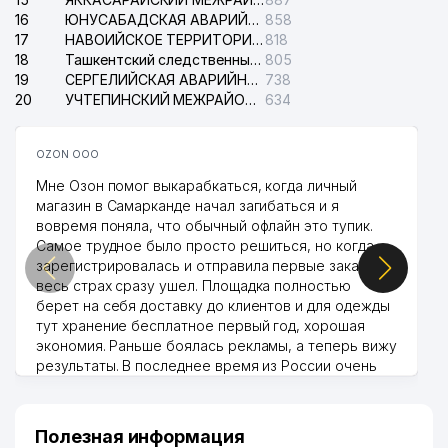
16
ЮНУСАБАДСКАЯ АВАРИЙНАЯ СЛУЖБА ЭЛЕКТРОСЕТИ
858
41
NG SERVICE ООО
474 м
17
НАВОИЙСКОЕ ТЕРРИТОРИАЛЬНОЕ ПРЕДПРИЯТИЕ ЭЛЕКТРОСЕТИ АО
818
18
Ташкентский следственный изолятор
805
LOTOS INDUSTRIAL GROUP
42
474 м
19
СЕРГЕЛИЙСКАЯ АВАРИЙНАЯ СЛУЖБА ЭЛЕКТРОСЕТИ
738
ООО
20
УЧТЕПИНСКИЙ МЕЖРАЙОННЫЙ СУД ПО ГРАЖДАНСКИМ ДЕЛАМ
634
43
MICHAEL TRADE ООО
478 м
OZON ООО
44
CHUDO DOKTOR ООО
491 м
Мне Озон помог выкарабкаться, когда личный
45
TRUSTINJINIRINGLOYIHA ООО
501 м
магазин в Самарканде начал загибаться и я
вовремя поняла, что обычный офлайн это тупик.
46
POISG-SERVIS ООО
504 м
Самое трудное было просто решиться, но когда
зарегистрировалась и отправила первые заказы,
47
ОТДЕЛЕНИЕ СВЯЗИ №204
505 м
весь страх сразу ушел. Площадка полностью
берет на себя доставку до клиентов и для одежды
УЗБЕКИНВЕСТ НКЭИС
48
515 м
тут хранение бесплатное первый год, хорошая
ЯШНАБАДСКИЙ ФИЛИАЛ
экономия. Раньше боялась рекламы, а теперь вижу
результаты. В последнее время из России очень
49
FAZLIDDIN DENTAL ООО
520 м
много заказывают, а вначале только по
Узбекистану брали, но вяло. Удалось раскрутиться,
50
САХОВАТ БРОЙЛЕР ООО
520 м
дальше развиваюсь потихоньку😊
Полезная информация
Hamida 03.08.2026 12:45:39