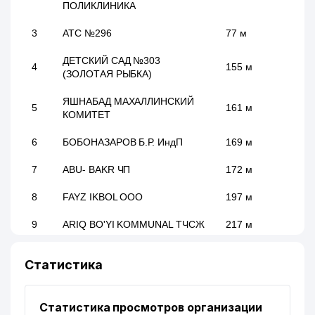
ПОЛИКЛИНИКА
3
АТС №296
77 м
ДЕТСКИЙ САД №303
4
155 м
(ЗОЛОТАЯ РЫБКА)
ЯШНАБАД МАХАЛЛИНСКИЙ
5
161 м
КОМИТЕТ
6
БОБОНАЗАРОВ Б.Р. ИндП
169 м
7
ABU- BAKR ЧП
172 м
8
FAYZ IKBOL ООО
197 м
9
ARIQ BO'YI KOMMUNAL ТЧСЖ
217 м
10
PARVOZ MILLIY TAOMI ООО
219 м
Статистика
11
AVIASOZ-KOMMUNAL ТЧСЖ
227 м
Статистика просмотров организации
12
ALFA DIAGNOSTIC ООО
227 м