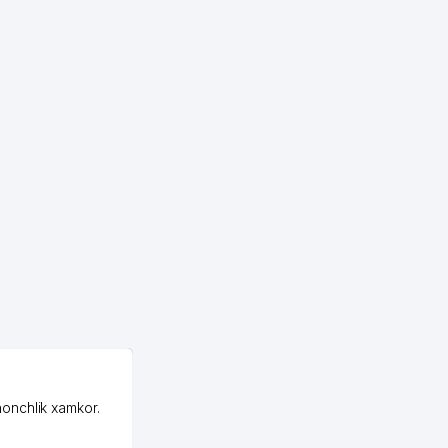
OZON ООО
honchlik xamkor.
Зашел на Озон в
Узбекистане почти
случайно, когда коллега