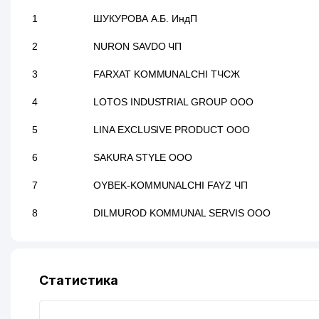
1
ШУКУРОВА А.Б. ИндП
2
NURON SAVDO ЧП
3
FARXAT KOMMUNALCHI ТЧСЖ
4
LOTOS INDUSTRIAL GROUP ООО
5
LINA EXCLUSIVE PRODUCT ООО
6
SAKURA STYLE ООО
7
OYBEK-KOMMUNALCHI FAYZ ЧП
8
DILMUROD KOMMUNAL SERVIS ООО
Статистика