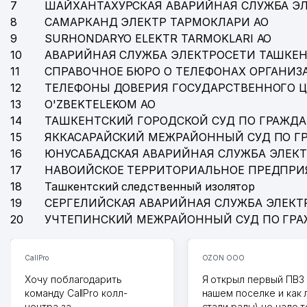
7
ШАЙХАНТАХУРСКАЯ АВАРИЙНАЯ СЛУЖБА Э
8
САМАРКАНД ЭЛЕКТР ТАРМОКЛАРИ АО
9
SURHONDARYO ELEKTR TARMOKLARI АО
10
АВАРИЙНАЯ СЛУЖБА ЭЛЕКТРОСЕТИ ТАШКЕН
11
СПРАВОЧНОЕ БЮРО О ТЕЛЕФОНАХ ОРГАНИЗА
12
ТЕЛЕФОНЫ ДОВЕРИЯ ГОСУДАРСТВЕННОГО 
13
O'ZBEKTELEKOM АО
14
ТАШКЕНТСКИЙ ГОРОДСКОЙ СУД ПО ГРАЖД
15
ЯККАСАРАЙСКИЙ МЕЖРАЙОННЫЙ СУД ПО Г
16
ЮНУСАБАДСКАЯ АВАРИЙНАЯ СЛУЖБА ЭЛЕК
17
НАВОИЙСКОЕ ТЕРРИТОРИАЛЬНОЕ ПРЕДПРИ
18
Ташкентский следственный изолятор
19
СЕРГЕЛИЙСКАЯ АВАРИЙНАЯ СЛУЖБА ЭЛЕКТ
20
УЧТЕПИНСКИЙ МЕЖРАЙОННЫЙ СУД ПО ГР
CallPro
OZON ООО
Хочу поблагодарить
Я открыл первый ПВЗ 
команду CallPro колл-
нашем поселке и как
центра за
стали рады) не надо 