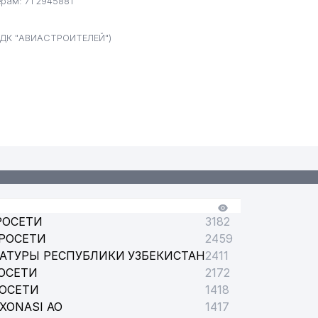
рам: 71 2945881
 ДК "АВИАСТРОИТЕЛЕЙ")
РОСЕТИ
3182
РОСЕТИ
2459
АТУРЫ РЕСПУБЛИКИ УЗБЕКИСТАН
2411
ОСЕТИ
2172
РОСЕТИ
1418
XONASI АО
1417