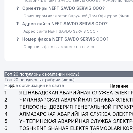
Позвонить в NEFT SAVDO SERVIS ООО вы можете по номе
❓
Ориентиры NEFT SAVDO SERVIS ООО?
Ориентиром являются: Окружной Дом Офицеров (бывш.
❓
Адрес сайта NEFT SAVDO SERVIS ООО?
Адрес сайта NEFT SAVDO SERVIS ООО -
❓
Номер факса NEFT SAVDO SERVIS ООО?
Отправить факс вы можете на номер .
Топ 20 популярных компаний (июль)
Топ 20 популярных рубрик (июль)
Новые организации на сайте
№
Назвние
1
ЯШНАБАДСКАЯ АВАРИЙНАЯ СЛУЖБА ЭЛЕКТ
2
ЧИЛАНЗАРСКАЯ АВАРИЙНАЯ СЛУЖБА ЭЛЕКТ
3
ТЕЛЕФОНЫ ДОВЕРИЯ ГЕНЕРАЛЬНОЙ ПРОКУР
4
АЛМАЗАРСКАЯ АВАРИЙНАЯ СЛУЖБА ЭЛЕКТР
5
УЧТЕПИНСКАЯ АВАРИЙНАЯ СЛУЖБА ЭЛЕКТ
6
TOSHKENT SHAHAR ELEKTR TARMOQLARI KOR