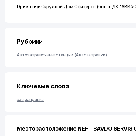
Ориентир:
Окружной Дом Офицеров (бывш. ДК "АВИА
Рубрики
Автозаправочные станции (Автозаправки)
Ключевые слова
азс
,
заправка
Месторасположение NEFT SAVDO SERVIS 