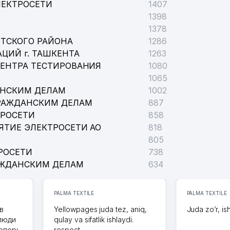
ЛЕКТРОСЕТИ
1407
1398
1378
ТСКОГО РАЙОНА
1286
ЦИЙ г. ТАШКЕНТА
1263
ЦЕНТРА ТЕСТИРОВАНИЯ
1080
1065
АНСКИМ ДЕЛАМ
1002
РАЖДАНСКИМ ДЕЛАМ
887
ТРОСЕТИ
858
ЯТИЕ ЭЛЕКТРОСЕТИ АО
818
805
РОСЕТИ
738
АЖДАНСКИМ ДЕЛАМ
634
PALMA TEXTILE
PALMA TEXTILE
в
Yellowpages juda tez, aniq,
Juda zo’r, is
 люди
qulay va sifatlik ishlaydi.
теперь
respect