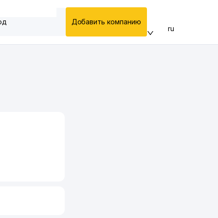
од
Добавить компанию
ru