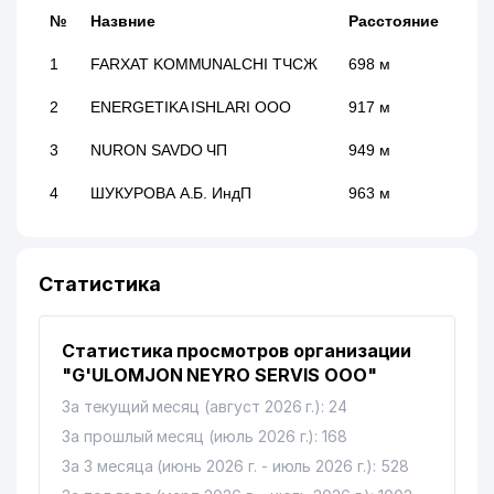
№
Назвние
Расстояние
1
FARXAT KOMMUNALCHI ТЧСЖ
698 м
2
ENERGETIKA ISHLARI ООО
917 м
3
NURON SAVDO ЧП
949 м
4
ШУКУРОВА А.Б. ИндП
963 м
Статистика
Статистика просмотров организации
"G'ULOMJON NEYRO SERVIS ООО"
За текущий месяц (август 2026 г.): 24
За прошлый месяц (июль 2026 г.): 168
За 3 месяца (июнь 2026 г. - июль 2026 г.): 528