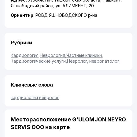
Яшнабадский район
,
ул. АЛИМКЕНТ
, 20
Ориентир:
РОВД ЯШНОБОДСКОГО р-на
Рубрики
Кардиология
,
Неврология
,
Частные клиники
,
Кардиологические услуги
,
Невролог, невропатолог
Ключевые слова
кардиология
,
невролог
Месторасположение G'ULOMJON NEYRO
SERVIS ООО на карте