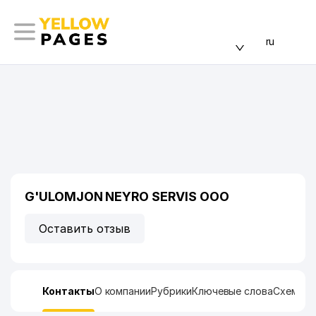
ru
G'ULOMJON NEYRO SERVIS ООО
Оставить отзыв
Контакты
О компании
Рубрики
Ключевые слова
Схема п