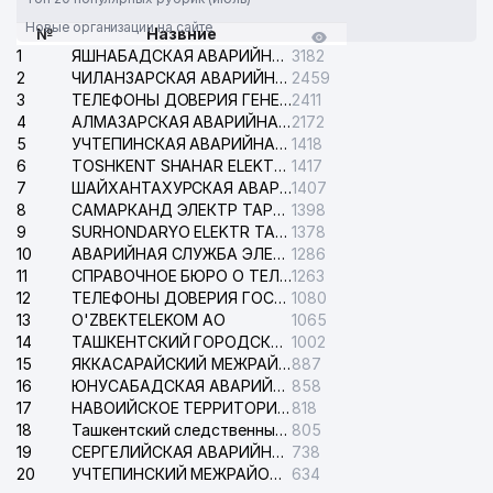
Новые организации на сайте
№
Назвние
1
ЯШНАБАДСКАЯ АВАРИЙНАЯ СЛУЖБА ЭЛЕКТРОСЕТИ
3182
2
ЧИЛАНЗАРСКАЯ АВАРИЙНАЯ СЛУЖБА ЭЛЕКТРОСЕТИ
2459
3
ТЕЛЕФОНЫ ДОВЕРИЯ ГЕНЕРАЛЬНОЙ ПРОКУРАТУРЫ РЕСПУБЛИКИ УЗБЕКИСТАН
2411
4
АЛМАЗАРСКАЯ АВАРИЙНАЯ СЛУЖБА ЭЛЕКТРОСЕТИ
2172
5
УЧТЕПИНСКАЯ АВАРИЙНАЯ СЛУЖБА ЭЛЕКТРОСЕТИ
1418
6
TOSHKENT SHAHAR ELEKTR TARMOQLARI KORXONASI АО
1417
7
ШАЙХАНТАХУРСКАЯ АВАРИЙНАЯ СЛУЖБА ЭЛЕКТРОСЕТИ
1407
8
САМАРКАНД ЭЛЕКТР ТАРМОКЛАРИ АО
1398
9
SURHONDARYO ELEKTR TARMOKLARI АО
1378
10
АВАРИЙНАЯ СЛУЖБА ЭЛЕКТРОСЕТИ ТАШКЕНТСКОГО РАЙОНА
1286
11
СПРАВОЧНОЕ БЮРО О ТЕЛЕФОНАХ ОРГАНИЗАЦИЙ г. ТАШКЕНТА
1263
12
ТЕЛЕФОНЫ ДОВЕРИЯ ГОСУДАРСТВЕННОГО ЦЕНТРА ТЕСТИРОВАНИЯ
1080
13
O'ZBEKTELEKOM АО
1065
14
ТАШКЕНТСКИЙ ГОРОДСКОЙ СУД ПО ГРАЖДАНСКИМ ДЕЛАМ
1002
15
ЯККАСАРАЙСКИЙ МЕЖРАЙОННЫЙ СУД ПО ГРАЖДАНСКИМ ДЕЛАМ
887
16
ЮНУСАБАДСКАЯ АВАРИЙНАЯ СЛУЖБА ЭЛЕКТРОСЕТИ
858
17
НАВОИЙСКОЕ ТЕРРИТОРИАЛЬНОЕ ПРЕДПРИЯТИЕ ЭЛЕКТРОСЕТИ АО
818
18
Ташкентский следственный изолятор
805
19
СЕРГЕЛИЙСКАЯ АВАРИЙНАЯ СЛУЖБА ЭЛЕКТРОСЕТИ
738
20
УЧТЕПИНСКИЙ МЕЖРАЙОННЫЙ СУД ПО ГРАЖДАНСКИМ ДЕЛАМ
634