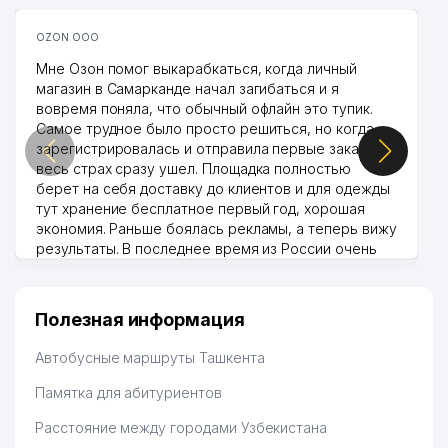
OZON ООО
Мне Озон помог выкарабкаться, когда личный
магазин в Самарканде начал загибаться и я
вовремя поняла, что обычный офлайн это тупик.
Самое трудное было просто решиться, но когда
зарегистрировалась и отправила первые заказы,
весь страх сразу ушел. Площадка полностью
берет на себя доставку до клиентов и для одежды
тут хранение бесплатное первый год, хорошая
экономия. Раньше боялась рекламы, а теперь вижу
результаты. В последнее время из России очень
много заказывают, а вначале только по
Узбекистану брали, но вяло. Удалось раскрутиться,
дальше развиваюсь потихоньку😊
Полезная информация
Hamida 03.08.2026 12:45:39
Автобусные маршруты Ташкента
Памятка для абитуриентов
Расстояние между городами Узбекистана