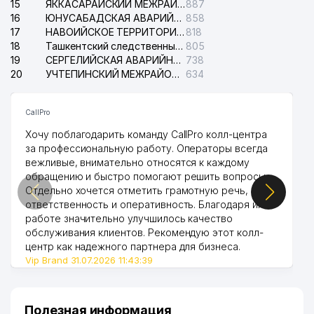
15
ЯККАСАРАЙСКИЙ МЕЖРАЙОННЫЙ СУД ПО ГРАЖДАНСКИМ ДЕЛАМ
887
16
ЮНУСАБАДСКАЯ АВАРИЙНАЯ СЛУЖБА ЭЛЕКТРОСЕТИ
858
17
НАВОИЙСКОЕ ТЕРРИТОРИАЛЬНОЕ ПРЕДПРИЯТИЕ ЭЛЕКТРОСЕТИ АО
818
18
Ташкентский следственный изолятор
805
19
СЕРГЕЛИЙСКАЯ АВАРИЙНАЯ СЛУЖБА ЭЛЕКТРОСЕТИ
738
20
УЧТЕПИНСКИЙ МЕЖРАЙОННЫЙ СУД ПО ГРАЖДАНСКИМ ДЕЛАМ
634
CallPro
Хочу поблагодарить команду CallPro колл-центра
за профессиональную работу. Операторы всегда
вежливые, внимательно относятся к каждому
обращению и быстро помогают решить вопросы.
Отдельно хочется отметить грамотную речь,
ответственность и оперативность. Благодаря их
работе значительно улучшилось качество
обслуживания клиентов. Рекомендую этот колл-
центр как надежного партнера для бизнеса.
Vip Brand 31.07.2026 11:43:39
Полезная информация