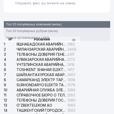
Отправить факс вы можете на номер .
Топ 20 популярных компаний (июль)
Топ 20 популярных рубрик (июль)
Новые организации на сайте
№
Назвние
1
ЯШНАБАДСКАЯ АВАРИЙНАЯ СЛУЖБА ЭЛЕКТРОСЕТИ
3182
2
ЧИЛАНЗАРСКАЯ АВАРИЙНАЯ СЛУЖБА ЭЛЕКТРОСЕТИ
2459
3
ТЕЛЕФОНЫ ДОВЕРИЯ ГЕНЕРАЛЬНОЙ ПРОКУРАТУРЫ РЕСПУБЛИКИ УЗБЕКИСТАН
2411
4
АЛМАЗАРСКАЯ АВАРИЙНАЯ СЛУЖБА ЭЛЕКТРОСЕТИ
2172
5
УЧТЕПИНСКАЯ АВАРИЙНАЯ СЛУЖБА ЭЛЕКТРОСЕТИ
1418
6
TOSHKENT SHAHAR ELEKTR TARMOQLARI KORXONASI АО
1417
7
ШАЙХАНТАХУРСКАЯ АВАРИЙНАЯ СЛУЖБА ЭЛЕКТРОСЕТИ
1407
8
САМАРКАНД ЭЛЕКТР ТАРМОКЛАРИ АО
1398
9
SURHONDARYO ELEKTR TARMOKLARI АО
1378
10
АВАРИЙНАЯ СЛУЖБА ЭЛЕКТРОСЕТИ ТАШКЕНТСКОГО РАЙОНА
1286
11
СПРАВОЧНОЕ БЮРО О ТЕЛЕФОНАХ ОРГАНИЗАЦИЙ г. ТАШКЕНТА
1263
12
ТЕЛЕФОНЫ ДОВЕРИЯ ГОСУДАРСТВЕННОГО ЦЕНТРА ТЕСТИРОВАНИЯ
1080
13
O'ZBEKTELEKOM АО
1065
14
ТАШКЕНТСКИЙ ГОРОДСКОЙ СУД ПО ГРАЖДАНСКИМ ДЕЛАМ
1002