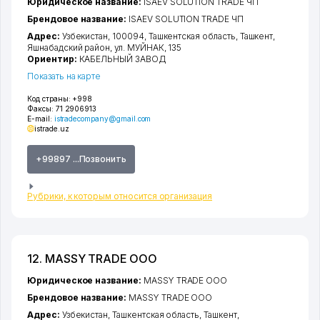
Юридическое название:
ISAEV SOLUTION TRADE ЧП
Брендовое название:
ISAEV SOLUTION TRADE ЧП
Адрес:
Узбекистан, 100094,
Ташкентская область
,
Ташкент
,
Яшнабадский район
,
ул. МУЙНАК
, 135
Ориентир:
КАБЕЛЬНЫЙ ЗАВОД
Показать на карте
Код страны:
+998
Факсы:
71 2906913
E-mail:
istradecompany@gmail.com
istrade.uz
+99897 ...Позвонить
Рубрики, к которым относится организация
12. MASSY TRADE ООО
Юридическое название:
MASSY TRADE ООО
Брендовое название:
MASSY TRADE ООО
Адрес:
Узбекистан,
Ташкентская область
,
Ташкент
,