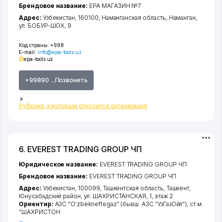
Брендовое название:
EPA МАГАЗИН №7
Адрес:
Узбекистан, 160100,
Наманганская область
,
Наманган
,
ул. БОБУР-ШОХ
, 9
Код страны:
+998
E-mail:
info@epa-tools.uz
epa-tools.uz
+99890 ...Позвонить
Рубрики, к которым относится организация
6. EVEREST TRADING GROUP ЧП
Юридическое название:
EVEREST TRADING GROUP ЧП
Брендовое название:
EVEREST TRADING GROUP ЧП
Адрес:
Узбекистан, 100099,
Ташкентская область
,
Ташкент
,
Юнусабадский район
,
ул. ШАХРИСТАНСКАЯ
, 1, этаж 2
Ориентир:
АЗС "O'zbekneftegaz" (бывш. АЗС "УзГазОйл"), ст.м.
"ШАХРИСТОН