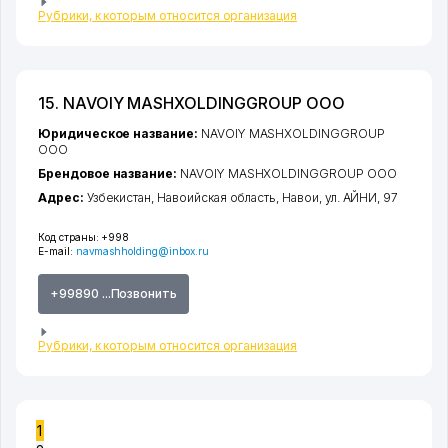
Рубрики, к которым относится организация
15. NAVOIY MASHXOLDINGGROUP ООО
Юридическое название:
NAVOIY MASHXOLDINGGROUP
ООО
Брендовое название:
NAVOIY MASHXOLDINGGROUP ООО
Адрес:
Узбекистан,
Навоийская область
,
Навои
,
ул. АЙНИ
, 97
Код страны:
+998
E-mail:
navmashholding@inbox.ru
+99890 ...Позвонить
Рубрики, к которым относится организация
1