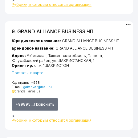
Рубрики, к которым относится организация
9. GRAND ALLIANCE BUSINESS ЧП
Юридическое название:
GRAND ALLIANCE BUSINESS ЧП
Брендовое название:
GRAND ALLIANCE BUSINESS ЧП
Адрес:
Узбекистан,
Ташкентская область
,
Ташкент
,
Юнусабадский район
,
ул. ШАХРИСТАНСКАЯ
, 1
Ориентир:
ст.м. "ШАХРИСТОН
Показать на карте
Код страны:
+998
E-mail:
gabanvar@mail.ru
grandallianse.uz
+99895 ...Позвонить
Рубрики, к которым относится организация