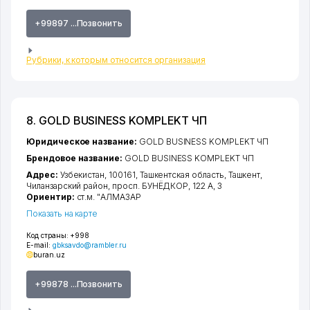
+99897 ...Позвонить
Рубрики, к которым относится организация
8. GOLD BUSINESS KOMPLEKT ЧП
Юридическое название:
GOLD BUSINESS KOMPLEKT ЧП
Брендовое название:
GOLD BUSINESS KOMPLEKT ЧП
Адрес:
Узбекистан, 100161,
Ташкентская область
,
Ташкент
,
Чиланзарский район
,
просп. БУНЁДКОР
, 122 А, 3
Ориентир:
ст.м. "АЛМАЗАР
Показать на карте
Код страны:
+998
E-mail:
gbksavdo@rambler.ru
buran.uz
+99878 ...Позвонить