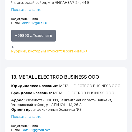
Чиланзарский район
,
м-в ЧИЛАНЗАР-24
, 44 Б
Показать на карте
Код страны:
+998
E-mail:
abror912@mail.ru
+99890 ...Позвонить
Рубрики, к которым относится организация
13. METALL ELECTROD BUSINESS ООО
Юридическое название:
METALL ELECTROD BUSINESS ООО
Брендовое название:
METALL ELECTROD BUSINESS ООО
Адрес:
Узбекистан, 100133,
Ташкентская область
,
Ташкент
,
Учтепинский район
,
ул. АЛИ КУШЧИ
, 26 А
Ориентир:
инфекционная больница №3
Показать на карте
Код страны:
+998
E-mail:
katri68@gmail.com