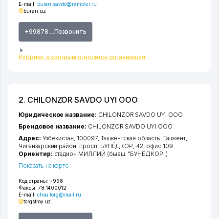
E-mail:
buran.savdo@rambler.ru
buran.uz
+99878 ...Позвонить
Рубрики, к которым относится организация
2. CHILONZOR SAVDO UYI ООО
Юридическое название:
CHILONZOR SAVDO UYI ООО
Брендовое название:
CHILONZOR SAVDO UYI ООО
Адрес:
Узбекистан, 100097,
Ташкентская область
,
Ташкент
,
Чиланзарский район
,
просп. БУНЁДКОР
, 42, офис 109
Ориентир:
стадион МИЛЛИЙ (бывш. "БУНЁДКОР")
Показать на карте
Код страны:
+998
Факсы:
78 1400012
E-mail:
chsu.torg@mail.ru
torgstroy.uz