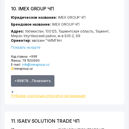
10. IMEX GROUP ЧП
Юридическое название:
IMEX GROUP ЧП
Брендовое название:
IMEX GROUP ЧП
Адрес:
Узбекистан, 100125,
Ташкентская область
,
Ташкент
,
Мирзо-Улугбекский район
,
м-в БУЗ-2
, 69
Ориентир:
магазин "ЧИМГАН
Показать на карте
Код страны:
+998
Факсы:
78 1503995
E-mail:
info@imexgroup.uz
imexgroup.uz
+99878 ...Позвонить
Рубрики, к которым относится организация
11. ISAEV SOLUTION TRADE ЧП