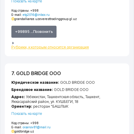
Показать на карте
Код страны:
+998
E-mail:
etg2016@inbox.ru
grandalliance.uz
everesttradinggroup.gl.uz
+99895 ...Позвонить
Рубрики, к которым относится организация
7. GOLD BRIDGE ООО
Юридическое название:
GOLD BRIDGE ООО
Брендовое название:
GOLD BRIDGE ООО
Адрес:
Узбекистан,
Ташкентская область
,
Ташкент
,
Яккасарайский район
,
ул. КУШБЕГИ
, 18
Ориентир:
ресторан "БАШЛЫК
Показать на карте
Код страны:
+998
E-mail:
oisanov81@mail.ru
goldbridge.uz