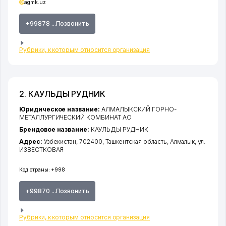
agmk.uz
+99878 ...Позвонить
Рубрики, к которым относится организация
2. КАУЛЬДЫ РУДНИК
Юридическое название:
АЛМАЛЫКСКИЙ ГОРНО-
МЕТАЛЛУРГИЧЕСКИЙ КОМБИНАТ АО
Брендовое название:
КАУЛЬДЫ РУДНИК
Адрес:
Узбекистан, 702400,
Ташкентская область
,
Алмалык
,
ул.
ИЗВЕСТКОВАЯ
Код страны:
+998
+99870 ...Позвонить
Рубрики, к которым относится организация