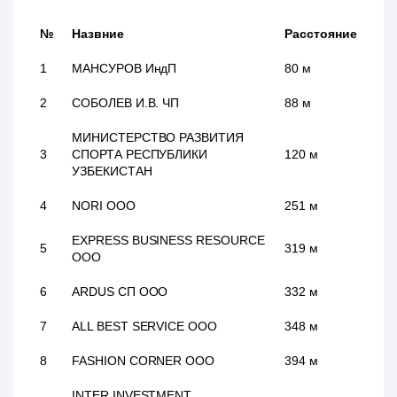
№
Назвние
Расстояние
1
МАНСУРОВ ИндП
80 м
2
СОБОЛЕВ И.В. ЧП
88 м
МИНИСТЕРСТВO РАЗВИТИЯ
3
СПОРТА РЕСПУБЛИКИ
120 м
УЗБЕКИСТАН
4
NORI ООО
251 м
EXPRESS BUSINESS RESOURCE
5
319 м
ООО
6
ARDUS СП ООО
332 м
7
ALL BEST SERVICE ООО
348 м
8
FASHION CORNER ООО
394 м
INTER INVESTMENT