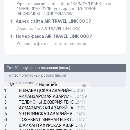
27
Ориентиром являются: банк "КАПИТАЛ БАНК, ст.м.
AVTOTEST REPORT ООО
851 м
"БУЮК ИПАК ЙУЛИ, университет МИРОВОЙ
ЭКОНОМИКИ И ДИПЛОМАТИИ
28
LUX GOODS ЧП
868 м
❓
Адрес сайта AIR TRAVEL LINK ООО?
29
МУЗЕЙ ОЛИМПИЙСКОЙ СЛАВЫ
919 м
Адрес сайта AIR TRAVEL LINK ООО -
❓
Номер факса AIR TRAVEL LINK ООО?
ЭНЕРГИЯ КООРДИНАЦИОННО-
30
939 м
ДИСПЕТЧЕРСКИЙ ЦЕНТР
Отправить факс вы можете на номер .
DELTA GLOBAL SOLUTIONS
31
939 м
ООО
Топ 20 популярных компаний (июль)
РЕГИОНАЛЬНЫЕ
32
945 м
Топ 20 популярных рубрик (июль)
ЭЛЕКТРИЧЕСКИЕ СЕТИ АО
Новые организации на сайте
№
Назвние
33
BISH-SERVIS ООО
954 м
1
ЯШНАБАДСКАЯ АВАРИЙНАЯ СЛУЖБА ЭЛЕКТРОСЕТИ
3182
2
ЧИЛАНЗАРСКАЯ АВАРИЙНАЯ СЛУЖБА ЭЛЕКТРОСЕТИ
2459
3
ТЕЛЕФОНЫ ДОВЕРИЯ ГЕНЕРАЛЬНОЙ ПРОКУРАТУРЫ РЕСПУБЛИКИ УЗБЕКИСТАН
2411
4
АЛМАЗАРСКАЯ АВАРИЙНАЯ СЛУЖБА ЭЛЕКТРОСЕТИ
2172
5
УЧТЕПИНСКАЯ АВАРИЙНАЯ СЛУЖБА ЭЛЕКТРОСЕТИ
1418
6
TOSHKENT SHAHAR ELEKTR TARMOQLARI KORXONASI АО
1417
7
ШАЙХАНТАХУРСКАЯ АВАРИЙНАЯ СЛУЖБА ЭЛЕКТРОСЕТИ
1407