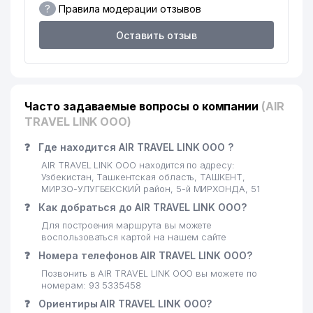
?
Правила модерации отзывов
ПОЧЁТНОЕ КОНСУЛЬСТВО
19
757 м
КОРОЛЕВСТВА НИДЕРЛАНДОВ
Оставить отзыв
20
ЛИ И.Х. ИндП
778 м
ПОСОЛЬСТВО ФЕДЕРАТИВНОЙ
21
790 м
РЕСПУБЛИКИ ГЕРМАНИЯ
Часто задаваемые вопросы о компании
(AIR
ИПОТЕКА БАНК АКИБ
TRAVEL LINK ООО)
22
800 м
ЮНУСАБАДСКИЙ ФИЛИАЛ
❓
Где находится AIR TRAVEL LINK ООО ?
ХОКИМИЯТ ЮНУСАБАДСКОГО
AIR TRAVEL LINK ООО находится по адресу:
23
832 м
РАЙОНА
Узбекистан, Ташкентская область, ТАШКЕНТ,
МИРЗО-УЛУГБЕКСКИЙ район, 5-й МИРХОНДА, 51
КАЗАХСКИЙ НАЦИОНАЛЬНЫЙ
❓
Как добраться до AIR TRAVEL LINK ООО?
24
КУЛЬТУРНЫЙ ЦЕНТР
841 м
Для построения маршрута вы можете
УЗБЕКИСТАНА
воспользоваться картой на нашем сайте
ГАБУРОВ ЕВГЕНИЙ
❓
Номера телефонов AIR TRAVEL LINK ООО?
25
843 м
МИХАЙЛОВИЧ ИндП
Позвонить в AIR TRAVEL LINK ООО вы можете по
номерам: 93 5335458
26
KASIMOV BUSINESS ООО
847 м
❓
Ориентиры AIR TRAVEL LINK ООО?