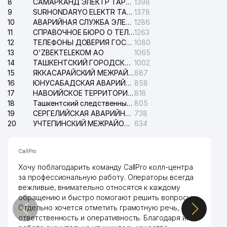
8
САМАРКАНД ЭЛЕКТР ТАРМОКЛАРИ АО
1398
9
SURHONDARYO ELEKTR TARMOKLARI АО
1378
10
АВАРИЙНАЯ СЛУЖБА ЭЛЕКТРОСЕТИ ТАШКЕНТСКОГО РАЙОНА
1286
11
СПРАВОЧНОЕ БЮРО О ТЕЛЕФОНАХ ОРГАНИЗАЦИЙ г. ТАШКЕНТА
1263
12
ТЕЛЕФОНЫ ДОВЕРИЯ ГОСУДАРСТВЕННОГО ЦЕНТРА ТЕСТИРОВАНИЯ
1080
13
O'ZBEKTELEKOM АО
1065
14
ТАШКЕНТСКИЙ ГОРОДСКОЙ СУД ПО ГРАЖДАНСКИМ ДЕЛАМ
1002
15
ЯККАСАРАЙСКИЙ МЕЖРАЙОННЫЙ СУД ПО ГРАЖДАНСКИМ ДЕЛАМ
887
16
ЮНУСАБАДСКАЯ АВАРИЙНАЯ СЛУЖБА ЭЛЕКТРОСЕТИ
858
17
НАВОИЙСКОЕ ТЕРРИТОРИАЛЬНОЕ ПРЕДПРИЯТИЕ ЭЛЕКТРОСЕТИ АО
818
18
Ташкентский следственный изолятор
805
19
СЕРГЕЛИЙСКАЯ АВАРИЙНАЯ СЛУЖБА ЭЛЕКТРОСЕТИ
738
20
УЧТЕПИНСКИЙ МЕЖРАЙОННЫЙ СУД ПО ГРАЖДАНСКИМ ДЕЛАМ
634
CallPro
Хочу поблагодарить команду CallPro колл-центра
за профессиональную работу. Операторы всегда
вежливые, внимательно относятся к каждому
обращению и быстро помогают решить вопросы.
Отдельно хочется отметить грамотную речь,
ответственность и оперативность. Благодаря их