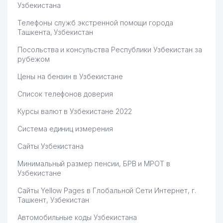
ООО
Узбекистана
60
STONE BUILD ООО
453 м
Телефоны служб экстренной помощи города
Ташкента, Узбекистан
61
PRO ART DECOR СП ООО
461 м
Посольства и консульства Республики Узбекистан за
рубежом
ГАЛЕРЕЯ
62
ИЗОБРАЗИТЕЛЬНОГО
462 м
Цены на бензин в Узбекистане
ИСКУССТВА НБ ВЭД РУз
Список телефонов доверия
MILLENIUM COMMUNAL
63
467 м
GROUP ООО
Курсы валют в Узбекистане 2022
НОТАРИАЛЬНАЯ КОНТОРА
Система единиц измерения
64
№13 ЮНУСАБАДСКОГО
469 м
Сайты Узбекистана
РАЙОНА
Минимальный размер пенсии, БРВ и МРОТ в
65
BUXGALTER-AUDIT ООО
472 м
Узбекистане
ALAPALA MAKINA GIDA SANAYI
Сайты Yellow Pages в Глобальной Сети Интернет, г.
66
VE TICARET A.S.
481 м
Ташкент, Узбекистан
ПРЕДСТАВИТЕЛЬСТВО
Автомобильные коды Узбекистана