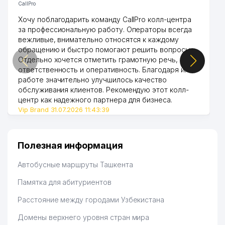
CallPro
42
FAYZ-FOOD ЧФ
311 м
Хочу поблагодарить команду CallPro колл-центра
за профессиональную работу. Операторы всегда
43
KANAKI ИндП
316 м
вежливые, внимательно относятся к каждому
обращению и быстро помогают решить вопросы.
44
TEXNOSERV CA ИДП ДП
316 м
Отдельно хочется отметить грамотную речь,
ответственность и оперативность. Благодаря их
УЧЕБНЫЙ ЦЕНТР ПРИ
работе значительно улучшилось качество
45
МИНИСТЕРСТВЕ ФИНАНСОВ
326 м
обслуживания клиентов. Рекомендую этот колл-
РЕСПУБЛИКИ УЗБЕКИСТАН
центр как надежного партнера для бизнеса.
Vip Brand 31.07.2026 11:43:39
МИНИСТЕРСТВО ФИНАНСОВ
46
333 м
РЕСПУБЛИКИ УЗБЕКИСТАН
ГОСУДАРСТВЕННАЯ
Полезная информация
47
375 м
ФИЛАРМОНИЯ УЗБЕКИСТАНА
Автобусные маршруты Ташкента
48
O'ZBEKKONSERT ГП
395 м
Памятка для абитуриентов
CONSULTING MULTI SERVICE
49
433 м
ЧП
Расстояние между городами Узбекистана
Домены верхнего уровня стран мира
ИНСТИТУТ