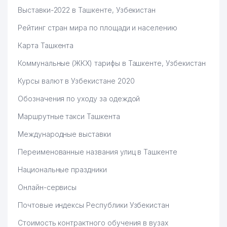
50
ИСКУССТВОЗНАНИЯ
440 м
Выставки-2022 в Ташкенте, Узбекистан
АКАДЕМИИ НАУК РУз
Рейтинг стран мира по площади и населению
51
DINAMIKA ООО
444 м
Карта Ташкента
52
NUR-LAYT ООО
446 м
Коммунальные (ЖКХ) тарифы в Ташкенте, Узбекистан
POYTAHT QURILISH VA XIZMAT
53
446 м
Курсы валют в Узбекистане 2020
ГУП
Обозначения по уходу за одеждой
54
HAMRO HONIM ООО
446 м
Маршрутные такси Ташкента
55
NURMARK ООО
447 м
Международные выставки
SALVESIS GMBH
56
448 м
ПРЕДСТАВИТЕЛЬСТВО
Переименованные названия улиц в Ташкенте
Национальные праздники
ДВОРЕЦ ТВОРЧЕСТВА
57
451 м
МОЛОДЕЖИ
Онлайн-сервисы
58
KAY TOURIST-SERVICES ООО
451 м
Почтовые индексы Республики Узбекистан
TRAIN CONSULTANCY ООО
Стоимость контрактного обучения в вузах
59
452 м