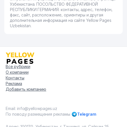
Узбекистана. ПОСОЛЬСТВО ФЕДЕРАТИВНОЙ
РЕСПУБЛИКИ ГЕРМАНИЯ: контакты, адрес, телефон,
76
PHOENIX SYSTEMS ООО
512 м
факс, сайт, расположение, ориентиры и другая
дополнительная информация на сайте Yellow Pages
77
LSH GROUP ООО
513 м
Uzbekistan.
78
BIRINCHI QALDIRG'OCH ООО
513 м
79
CRYSTAL BIZNES ООО
517 м
СЛУЖБА ПО ХРАНЕНИЮ И
РАБОТЕ С ДРАГОЦЕННЫМИ
80
МЕТАЛЛАМИ ПРИ
519 м
Все рубрики
ЦЕНТРАЛЬНОМ БАНКЕ
О компании
РЕСПУБЛИКИ УЗБЕКИСТАН
Контакты
Реклама
81
MIRAFZAL TOUR ООО
525 м
Добавить компанию
PANTEON KOMMUNAL ТЧСЖ
82
525 м
ООО
Email: info@yellowpages.uz
По поводу размещения рекламы
Telegram
83
BEMIDAVS НОУ
546 м
84
MADINA QANDOLAT ООО
547 м
Адрес: 100170, Узбекистан, г. Ташкент, ул. Сайрам 25.