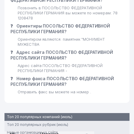
ФЕДЕРАТИВНОЙ РЕСПУБЛИКИ ГЕРМАНИЯ?
24
226 м
ООО
Позвонить в ПОСОЛЬСТВО ФЕДЕРАТИВНОЙ
РЕСПУБЛИКИ ГЕРМАНИЯ вы можете по номерам: 78
25
BERAD-TEKS ООО
230 м
1208478
❓
Ориентиры ПОСОЛЬСТВО ФЕДЕРАТИВНОЙ
26
BISMILLAH CHEF GROUP ООО
236 м
РЕСПУБЛИКИ ГЕРМАНИЯ?
НАЦИОНАЛЬНАЯ БИБЛИОТЕКА
Ориентиром являются: памятник "МОНУМЕНТ
27
243 м
МУЖЕСТВА
УЗБЕКИСТАНА им. А. НАВОИ
❓
Адрес сайта ПОСОЛЬСТВО ФЕДЕРАТИВНОЙ
28
ALP HAMKOR ЧП
245 м
РЕСПУБЛИКИ ГЕРМАНИЯ?
Адрес сайта ПОСОЛЬСТВО ФЕДЕРАТИВНОЙ
НАЦИОНАЛЬНАЯ ГВАРДИЯ
29
245 м
РЕСПУБЛИКИ ГЕРМАНИЯ -
РЕСПУБЛИКИ УЗБЕКИСТАН
❓
Номер факса ПОСОЛЬСТВО ФЕДЕРАТИВНОЙ
РЕСПУБЛИКИ ГЕРМАНИЯ?
30
NIAGARA-KOMMUNAL ТЧСЖ
254 м
Отправить факс вы можете на номер .
ЦЕНТР ПРОСВЕЩЕНИЯ
31
ДИРЕКЦИИ ПО
257 м
ЭКСПЛУАТАЦИИ ЗДАНИЯ
Топ 20 популярных компаний (июль)
32
QASHQAR-UCHINCHI ТЧСЖ
257 м
Топ 20 популярных рубрик (июль)
33
TOP AGRO SEEDS ООО
258 м
Новые организации на сайте