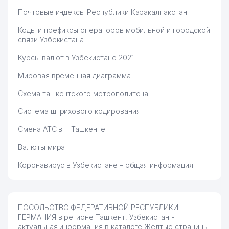
67
MOBILE RETAIL ООО
488 м
Почтовые индексы Республики Каракалпакстан
ДЕТСКИЙ САД №424
68
491 м
Коды и префиксы операторов мобильной и городской
(ТОПОЛЁК)
связи Узбекистана
69
VARIA ООО
491 м
Курсы валют в Узбекистане 2021
70
DOCTOR OVCHAROV ООО
495 м
Мировая временная диаграмма
71
SERVICE COMPANY ООО
495 м
Схема ташкентского метрополитена
72
EDEM TRAVEL ООО
498 м
Система штрихового кодирования
Смена АТС в г. Ташкенте
ГОСУДАРСТВЕННАЯ
ПРОБИРНАЯ ПАЛАТА ПРИ
73
503 м
Валюты мира
МИНИСТЕРСТВЕ ФИНАНСОВ
РЕСПУБЛИКИ УЗБЕКИСТАН
Коронавирус в Узбекистане – общая информация
74
FASHION CORNER ООО
503 м
ПРОФСОЮЗНЫЙ КОМИТЕТ
ПОСОЛЬСТВО ФЕДЕРАТИВНОЙ РЕСПУБЛИКИ
АГЕНТСТВА ПО
75
511 м
ГЕРМАНИЯ в регионе Ташкент, Узбекистан -
ДРАГОЦЕННЫМ МЕТАЛЛАМ
актуальная информация в каталоге Желтые страницы
ПРИ ЦБ РУз