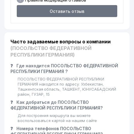
17
BSM AGRO GROUP ООО
176 м
Оставить отзыв
TURKISH AIRLINES
18
188 м
ПРЕДСТАВИТЕЛЬСТВО
19
MILLIY RIVOJLANISH ООО
188 м
Часто задаваемые вопросы о компании
20
WORLD CRYPTO CAPITAL ООО
191 м
(ПОСОЛЬСТВО ФЕДЕРАТИВНОЙ
РЕСПУБЛИКИ ГЕРМАНИЯ)
СТУДИЯ АННЫ КРАСНОВОЙ
21
203 м
ООО
❓
Где находится ПОСОЛЬСТВО ФЕДЕРАТИВНОЙ
РЕСПУБЛИКИ ГЕРМАНИЯ ?
22
ALIEV RAVSHANBEK ЧП
205 м
ПОСОЛЬСТВО ФЕДЕРАТИВНОЙ РЕСПУБЛИКИ
ГЕРМАНИЯ находится по адресу: Узбекистан,
УЗБЮРОКЕС БЮРО
Ташкентская область, ТАШКЕНТ, ЮНУСАБАДСКИЙ
КООРДИНАЦИИ
район, ГУЗАР, 15
ТЕХНИЧЕСКОГО СОДЕЙСТВИЯ
❓
Как добраться до ПОСОЛЬСТВО
23
КОМИССИИ ЕВРОПЕЙСКОГО
210 м
ФЕДЕРАТИВНОЙ РЕСПУБЛИКИ ГЕРМАНИЯ?
СОЮЗА ПРИ КАБИНЕТЕ
МИНИСТРОВ РЕСПУБЛИКИ
Для построения маршрута вы можете
УЗБЕКИСТАН
воспользоваться картой на нашем сайте
❓
Номера телефонов ПОСОЛЬСТВО
ABT ASSOCIATES TASHKENT