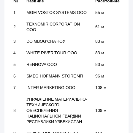
№
Назвние
Расстояние
1
MGM VOSTOK SYSTEMS ООО
55 м
TEXNOMIR CORPORATION
2
61 м
ООО
3
DO'MBOG'CHA НОУ
83 м
4
WHITE RIVER TOUR ООО
83 м
5
RENNOVA ООО
83 м
6
SMEG HOFMANN STORE ЧП
96 м
7
INTER MARKETING ООО
108 м
УПРАВЛЕНИЕ МАТЕРИАЛЬНО-
ТЕХНИЧЕСКОГО
8
ОБЕСПЕЧЕНИЯ
109 м
НАЦИОНАЛЬНОЙ ГВАРДИИ
РЕСПУБЛИКИ УЗБЕКИСТАН