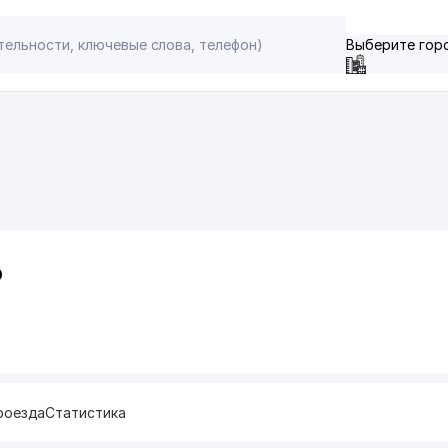
Выберите гор
О
роезда
Статистика