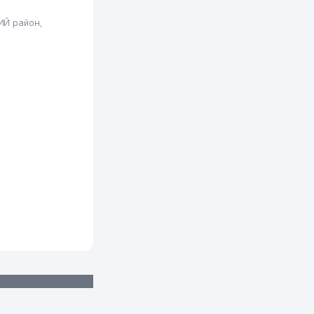
806 м
ИЙ район,
816 м
818 м
827 м
839 м
841 м
847 м
868 м
885 м
888 м
910 м
926 м