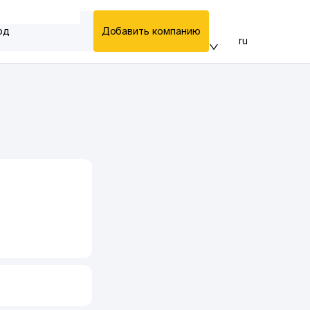
од
Добавить компанию
ru