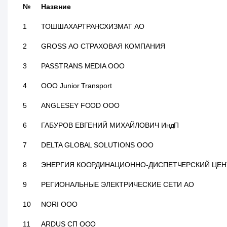
№
Назвние
1
ТОШШАХАРТРАНСХИЗМАТ АО
2
GROSS АО СТРАХОВАЯ КОМПАНИЯ
3
PASSTRANS MEDIA ООО
4
OOO Junior Transport
5
ANGLESEY FOOD ООО
6
ГАБУРОВ ЕВГЕНИЙ МИХАЙЛОВИЧ ИндП
7
DELTA GLOBAL SOLUTIONS ООО
8
ЭНЕРГИЯ КООРДИНАЦИОННО-ДИСПЕТЧЕРСКИЙ ЦЕН
9
РЕГИОНАЛЬНЫЕ ЭЛЕКТРИЧЕСКИЕ СЕТИ АО
10
NORI ООО
11
ARDUS СП ООО