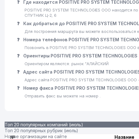
❓
Где находится POSITIVE PRO SYSTEM TECHNOLOG
23
СААКЯН А. ИндП
POSITIVE PRO SYSTEM TECHNOLOGIES ООО находится по 
СПУТНИК Ц-2, 6
24
ALBETA ИП
❓
Как добраться до POSITIVE PRO SYSTEM TECHNO
25
КАЗАХСКИЙ НАЦИОНАЛЬНЫЙ КУЛЬТУРНЫЙ ЦЕНТР У
Для построения маршрута вы можете воспользоваться к
❓
Номера телефонов POSITIVE PRO SYSTEM TECHN
26
МИНИСТЕРСТВО ЮСТИЦИИ РЕСПУБЛИКИ УЗБЕКИСТ
Позвонить в POSITIVE PRO SYSTEM TECHNOLOGIES ООО в
27
ПОСОЛЬСТВО ФЕДЕРАТИВНОЙ РЕСПУБЛИКИ ГЕРМА
❓
Ориентиры POSITIVE PRO SYSTEM TECHNOLOGIES
Ориентиром являются: рынок "АЛАЙСКИЙ
28
TAKEDA ПРЕДСТАВИТЕЛЬСТВО
❓
Адрес сайта POSITIVE PRO SYSTEM TECHNOLOGIE
29
ALL BEST SERVICE ООО
Адрес сайта POSITIVE PRO SYSTEM TECHNOLOGIES ООО - 
❓
Номер факса POSITIVE PRO SYSTEM TECHNOLOGIE
30
PRO ART DECOR СП ООО
Отправить факс вы можете на номер .
31
PARKER RUSSELL AUDIT OOO АУДИТОРСКАЯ ОРГАН
32
PARKER RUSSELL FINANCE ООО
Топ 20 популярных компаний (июль)
33
ИПАК ЙУЛИ АИКБ МИРЗО-УЛУГБЕКСКИЙ ФИЛИАЛ АИ
Топ 20 популярных рубрик (июль)
Новые организации на сайте
№
Назвние
34
ЛАШКАРБЕГИ МАХАЛЛИНСКИЙ КОМИТЕТ