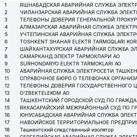
1
ЯШНАБАДСКАЯ АВАРИЙНАЯ СЛУЖБА ЭЛЕКТ
35
SSP-MAROQAND УП
2
ЧИЛАНЗАРСКАЯ АВАРИЙНАЯ СЛУЖБА ЭЛЕКТ
3
ТЕЛЕФОНЫ ДОВЕРИЯ ГЕНЕРАЛЬНОЙ ПРОКУР
36
TIAN TECHNOLOGY ООО
4
АЛМАЗАРСКАЯ АВАРИЙНАЯ СЛУЖБА ЭЛЕКТР
5
УЧТЕПИНСКАЯ АВАРИЙНАЯ СЛУЖБА ЭЛЕКТ
37
МИНИСТЕРСТВО ПО РАЗВИТИЮ ИНФОРМАЦИОННЫХ 
6
TOSHKENT SHAHAR ELEKTR TARMOQLARI KOR
7
ШАЙХАНТАХУРСКАЯ АВАРИЙНАЯ СЛУЖБА Э
8
САМАРКАНД ЭЛЕКТР ТАРМОКЛАРИ АО
9
SURHONDARYO ELEKTR TARMOKLARI АО
10
АВАРИЙНАЯ СЛУЖБА ЭЛЕКТРОСЕТИ ТАШКЕН
11
СПРАВОЧНОЕ БЮРО О ТЕЛЕФОНАХ ОРГАНИЗА
12
ТЕЛЕФОНЫ ДОВЕРИЯ ГОСУДАРСТВЕННОГО 
13
O'ZBEKTELEKOM АО
14
ТАШКЕНТСКИЙ ГОРОДСКОЙ СУД ПО ГРАЖД
15
ЯККАСАРАЙСКИЙ МЕЖРАЙОННЫЙ СУД ПО Г
16
ЮНУСАБАДСКАЯ АВАРИЙНАЯ СЛУЖБА ЭЛЕК
17
НАВОИЙСКОЕ ТЕРРИТОРИАЛЬНОЕ ПРЕДПРИ
18
Ташкентский следственный изолятор