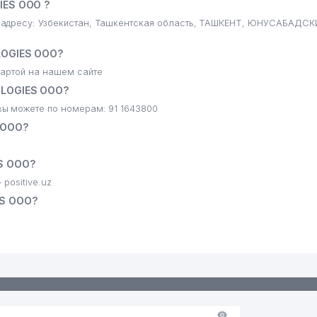
IES ООО ?
адресу: Узбекистан, Ташкентская область, ТАШКЕНТ, ЮНУСАБАДСК
LOGIES ООО?
ЗБЕКИСТАНА
артой на нашем сайте
OLOGIES ООО?
АН
ы можете по номерам: 91 1643800
НИЯ
 ООО?
S ООО?
positive.uz
S ООО?
ИЗАЦИЯ
КБ