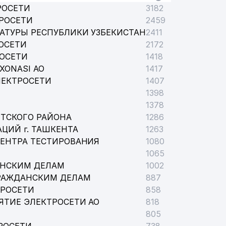
РОСЕТИ
3182
РОСЕТИ
2459
АТУРЫ РЕСПУБЛИКИ УЗБЕКИСТАН
2411
ОСЕТИ
2172
РОСЕТИ
1418
ТЕХНОЛОГИЙ И КОММУНИКАЦИЙ РЕСПУБЛИКИ УЗБЕКИСТАН
XONASI АО
1417
ЛЕКТРОСЕТИ
1407
1398
1378
ТСКОГО РАЙОНА
1286
ЦИЙ г. ТАШКЕНТА
1263
ЦЕНТРА ТЕСТИРОВАНИЯ
1080
1065
АНСКИМ ДЕЛАМ
1002
РАЖДАНСКИМ ДЕЛАМ
887
ТРОСЕТИ
858
ЯТИЕ ЭЛЕКТРОСЕТИ АО
818
805