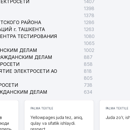
ЛЕКТРОСЕТИ
1407
1398
1378
 ПОЧТАСИ
ТСКОГО РАЙОНА
1286
ЦИЙ г. ТАШКЕНТА
1263
ЦЕНТРА ТЕСТИРОВАНИЯ
1080
1065
ЧТАСИ (ГЛАВПОЧТАМТ)
АНСКИМ ДЕЛАМ
1002
РАЖДАНСКИМ ДЕЛАМ
887
ТРОСЕТИ
858
ЯТИЕ ЭЛЕКТРОСЕТИ АО
818
805
РОСЕТИ
738
АЖДАНСКИМ ДЕЛАМ
634
PALMA TEXTILE
PALMA TEXTILE
в
Yellowpages juda tez, aniq,
Juda zo’r, is
 люди
qulay va sifatlik ishlaydi.
теперь
respect