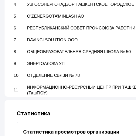
4
УЗГОСЭНЕРГОНАДЗОР ТАШКЕНТСКОЕ ГОРОДСКОЕ
5
O'ZENERGOTA'MINLASH АО
6
РЕСПУБЛИКАНСКИЙ СОВЕТ ПРОФСОЮЗА РАБОТНИ
7
DAVINCI SOLUTION ООО
8
ОБЩЕОБРАЗОВАТЕЛЬНАЯ СРЕДНЯЯ ШКОЛА № 50
9
ЭНЕРГОАЛОКА УП
10
ОТДЕЛЕНИЕ СВЯЗИ № 78
ИНФОРМАЦИОННО-РЕСУРСНЫЙ ЦЕНТР ПРИ ТАШК
11
(ТашГЮУ)
12
ИНФОРМАЦИОННО-ВЫЧИСЛИТЕЛЬНЫЙ ЦЕНТР МИН
Статистика
13
ВНЕБЮДЖЕТНЫЙ ПЕНСИОННЫЙ ФОНД ПРИ МИНИСТ
14
THREE DAYS NIGHT ООО
Статистика просмотров организации