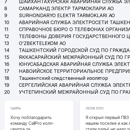
7
ШАЙХАНТАХУРСКАЯ АВАРИЙНАЯ СЛУЖБА Э
8
САМАРКАНД ЭЛЕКТР ТАРМОКЛАРИ АО
38
PRIME REAL ESTATE ООО
9
SURHONDARYO ELEKTR TARMOKLARI АО
39
ХАЛКАРО ТЕЗКОР ПОЧТА ФИЛИАЛ АО УЗБЕКИСТОН
10
АВАРИЙНАЯ СЛУЖБА ЭЛЕКТРОСЕТИ ТАШКЕН
11
СПРАВОЧНОЕ БЮРО О ТЕЛЕФОНАХ ОРГАНИЗА
40
УЗБЕКИСТОН ПОЧТАСИ АО
12
ТЕЛЕФОНЫ ДОВЕРИЯ ГОСУДАРСТВЕННОГО 
13
O'ZBEKTELEKOM АО
41
ТОШКЕНТ ПОЧТАМТИ ФИЛИАЛ АО УЗБЕКИСТОН ПО
14
ТАШКЕНТСКИЙ ГОРОДСКОЙ СУД ПО ГРАЖД
42
IMKO'PRIK ООО
15
ЯККАСАРАЙСКИЙ МЕЖРАЙОННЫЙ СУД ПО Г
16
ЮНУСАБАДСКАЯ АВАРИЙНАЯ СЛУЖБА ЭЛЕК
43
КЕВОРТЯН Н.В. ИндП
17
НАВОИЙСКОЕ ТЕРРИТОРИАЛЬНОЕ ПРЕДПРИ
18
Ташкентский следственный изолятор
44
МУБОРАК ООО
19
СЕРГЕЛИЙСКАЯ АВАРИЙНАЯ СЛУЖБА ЭЛЕКТ
45
АСКАРОВ У.М. ИндП
20
УЧТЕПИНСКИЙ МЕЖРАЙОННЫЙ СУД ПО ГР
46
ПАЛАТА АУДИТОРОВ УЗБЕКИСТАНА
CallPro
OZON ООО
47
УЗБЕКИСТАН ФОНД
Хочу поблагодарить
Я открыл первый ПВЗ 
команду CallPro колл-
48
SAKURA CITY ООО
нашем поселке и как
центра за
стали рады) не надо 