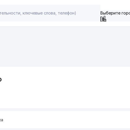
Выберите гор
О
ка