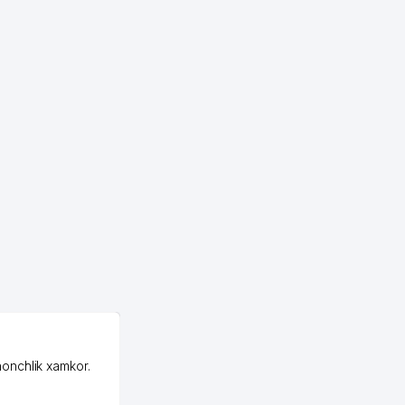
314 м
315 м
316 м
318 м
318 м
318 м
320 м
323 м
329 м
OZON ООО
332 м
honchlik xamkor.
Зашел на Озон в
332 м
Узбекистане почти
случайно, когда коллега