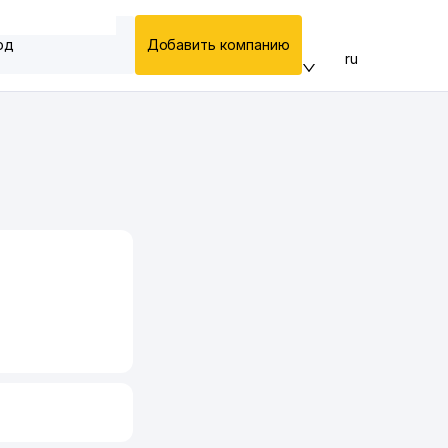
од
Добавить компанию
ru