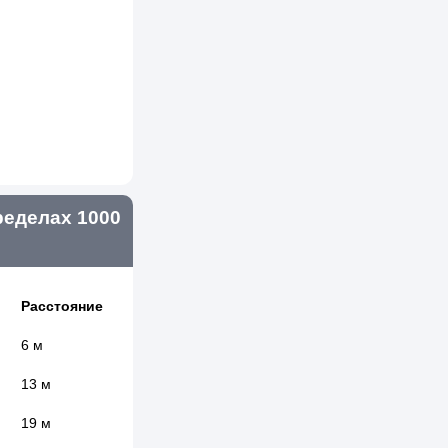
еделах 1000
Расстояние
6 м
13 м
19 м