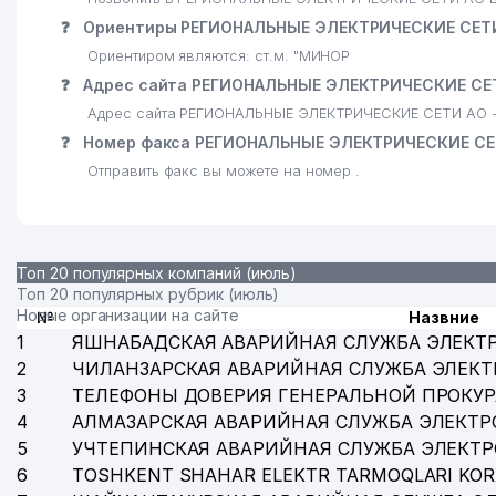
26
RED ROSE ЧП
❓
Ориентиры РЕГИОНАЛЬНЫЕ ЭЛЕКТРИЧЕСКИЕ СЕТ
Ориентиром являются: ст.м. "МИНОР
27
SOFT LIFE ООО
❓
Адрес сайта РЕГИОНАЛЬНЫЕ ЭЛЕКТРИЧЕСКИЕ СЕ
28
O'ZSANOATQURILISHBANK АКБ ОПЕРАЦИОННОЕ УП
Адрес сайта РЕГИОНАЛЬНЫЕ ЭЛЕКТРИЧЕСКИЕ СЕТИ АО - 
❓
Номер факса РЕГИОНАЛЬНЫЕ ЭЛЕКТРИЧЕСКИЕ СЕ
29
O'ZBEKISTON SANOAT-QURILISH BANK АКБ
Отправить факс вы можете на номер .
30
АЙЗЕНШТАТ Е.Г. ИндП
31
AZNUR TRAVEL ООО
Топ 20 популярных компаний (июль)
32
COSCOM ИП ООО
Топ 20 популярных рубрик (июль)
Новые организации на сайте
№
Назвние
33
KAPITAL STRIKE ООО
1
ЯШНАБАДСКАЯ АВАРИЙНАЯ СЛУЖБА ЭЛЕКТ
34
САРКОР ТЕЛЕКОМ СП ООО ФИЛИАЛ
2
ЧИЛАНЗАРСКАЯ АВАРИЙНАЯ СЛУЖБА ЭЛЕКТ
3
ТЕЛЕФОНЫ ДОВЕРИЯ ГЕНЕРАЛЬНОЙ ПРОКУР
35
YULDUZ КП
4
АЛМАЗАРСКАЯ АВАРИЙНАЯ СЛУЖБА ЭЛЕКТР
5
УЧТЕПИНСКАЯ АВАРИЙНАЯ СЛУЖБА ЭЛЕКТ
36
NOVOINVEST BUSINESS ООО
6
TOSHKENT SHAHAR ELEKTR TARMOQLARI KOR
37
NEW HELP ООО