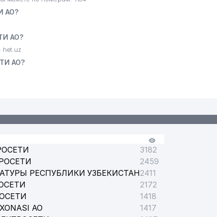
И АО?
ТИ АО?
РАВЛЕНИЕ
het.uz
ТИ АО?
РОСЕТИ
3182
РОСЕТИ
2459
АТУРЫ РЕСПУБЛИКИ УЗБЕКИСТАН
2411
ОСЕТИ
2172
РОСЕТИ
1418
XONASI АО
1417