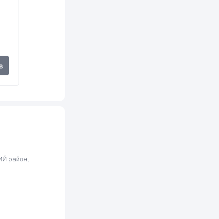
179 м
181 м
182 м
в
186 м
186 м
195 м
212 м
225 м
ИЙ район,
243 м
249 м
255 м