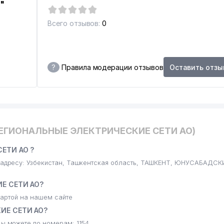
"
Всего отзывов:
0
НОМУ СТРАХОВАНИЮ ГРАЖДАНСКОЙ ОТВЕТСТВЕННОСТИ
ИНФОРМАЦИОННЫХ ТЕХНОЛОГИЙ
?
Правила модерации отзывов
Оставить отзы
ИЙ ФИЛИАЛ
РЕГИОНАЛЬНЫЕ ЭЛЕКТРИЧЕСКИЕ СЕТИ АО)
ЕТИ АО ?
ЬНЫЙ ФОНД ТАШКЕНТСКОЕ ОБЛАСТНОЕ УПРАВЛЕНИЕ
дресу: Узбекистан, Ташкентская область, ТАШКЕНТ, ЮНУСАБАДСК
Е СЕТИ АО?
АН РУз
артой на нашем сайте
ИЕ СЕТИ АО?
 можете по номерам: 1154