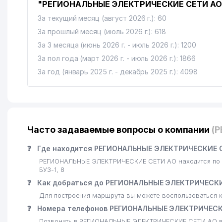
"РЕГИОНАЛЬНЫЕ ЭЛЕКТРИЧЕСКИЕ СЕТИ АО
15
ОТДЕЛЕНИЕ СВЯЗИ № 8
За текущий месяц (август 2026 г.): 60
ФОНД ГАРАНТИРОВАНИЯ ВЫПЛАТ ПО ОБЯЗАТЕЛЬ
16
За прошлый месяц (июль 2026 г.): 618
ВЛАДЕЛЬЦЕВ ТРАНСПОРТНЫХ СРЕДСТВ
За 3 месяца (июнь 2026 г. - июль 2026 г.): 1200
17
ТАШКЕНТСКИЙ ПРОФЕССИОНАЛЬНЫЙ ТЕХНИКУМ 
За пол года (март 2026 г. - июль 2026 г.): 1866
За год (январь 2025 г. - декабрь 2025 г.): 4098
18
ИПОТЕКА БАНК АКИБ ФИЛИАЛ МЕХНАТ
19
O'ZSANOATQURILISHBANK АКБ МИРЗО-УЛУГБЕКСК
20
ШАХРИСАБЗ МАХАЛЛИНСКИЙ КОМИТЕТ
Часто задаваемые вопросы о компании
(
21
BENTONITE ООО
❓
Где находится РЕГИОНАЛЬНЫЕ ЭЛЕКТРИЧЕСКИЕ С
22
ОЛТИН МЕРОС МЕЖДУНАРОДНЫЙ БЛАГОТВОРИТЕЛ
РЕГИОНАЛЬНЫЕ ЭЛЕКТРИЧЕСКИЕ СЕТИ АО находится по а
БУЗ-1, 8
23
ФЕДЕРАЦИЯ БАСКЕТБОЛА УЗБЕКИСТАНА
❓
Как добраться до РЕГИОНАЛЬНЫЕ ЭЛЕКТРИЧЕСКИ
24
ГОСУДАРСТВЕННЫЙ МУЗЕЙ ИСТОРИИ ТЕМУРИДОВ 
Для построения маршрута вы можете воспользоваться к
❓
Номера телефонов РЕГИОНАЛЬНЫЕ ЭЛЕКТРИЧЕСК
25
TAT-REESTR ООО
Позвонить в РЕГИОНАЛЬНЫЕ ЭЛЕКТРИЧЕСКИЕ СЕТИ АО вы