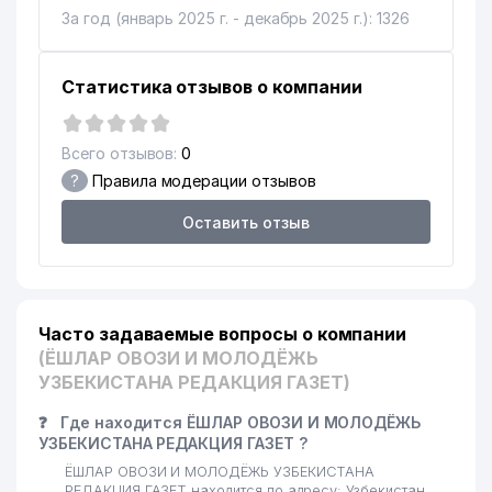
ТОШКЕНТ ХАКИКАТИ И
За год (январь 2025 г. - декабрь 2025 г.): 1326
14
ТАШКЕНТСКАЯ ПРАВДА
56 м
РЕДАКЦИЯ ГАЗЕТ
Статистика отзывов о компании
УЧИТЕЛЬ УЗБЕКИСТАНА И
15
98 м
MA'RIFAT РЕДАКЦИЯ ГАЗЕТ
Всего отзывов:
0
16
АВАЗОВ М. Т. ИндП
99 м
?
Правила модерации отзывов
17
MITRA TRAVEL ООО
101 м
Оставить отзыв
UNICEF
18
ПРЕДСТАВИТЕЛЬСТВО
109 м
ДЕТСКОГО ФОНДА ООН
19
КИМ Н.В. ИндП
110 м
Часто задаваемые вопросы о компании
(ЁШЛАР ОВОЗИ И МОЛОДЁЖЬ
20
RELAX MODE CONCEPT ООО
112 м
УЗБЕКИСТАНА РЕДАКЦИЯ ГАЗЕТ)
21
GLOBAL PASSERVIS СП ООО
118 м
❓
Где находится ЁШЛАР ОВОЗИ И МОЛОДЁЖЬ
УЗБЕКИСТАНА РЕДАКЦИЯ ГАЗЕТ ?
RUBICON RADIO SYSTEMS
22
121 м
ЁШЛАР ОВОЗИ И МОЛОДЁЖЬ УЗБЕКИСТАНА
ООО
РЕДАКЦИЯ ГАЗЕТ находится по адресу: Узбекистан,