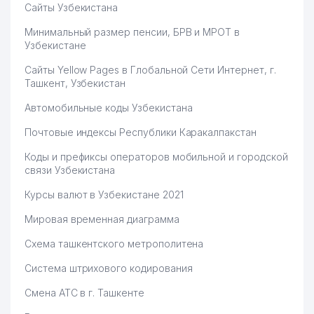
ИНФОРМАЦИОННО-
Сайты Узбекистана
АНАЛИТИЧЕСКИЙ МЕДИА
55
281 м
ЦЕНТР АО УЗБЕКИСТОН
Минимальный размер пенсии, БРВ и МРОТ в
ТЕМИР ЙУЛЛАРИ
Узбекистане
56
PRIME ECO FOODS ООО
282 м
Сайты Yellow Pages в Глобальной Сети Интернет, г.
Ташкент, Узбекистан
57
KASABA SAYR ДП
284 м
Автомобильные коды Узбекистана
TAKRAF GMBH
58
285 м
Почтовые индексы Республики Каракалпакстан
ПРЕДСТАВИТЕЛЬСТВО
Коды и префиксы операторов мобильной и городской
УПРАВЛЕНИЕ СТАТИСТИКИ
связи Узбекистана
59
286 м
ЯККАСАРАЙСКОГО РАЙОНА
Курсы валют в Узбекистане 2021
60
ATTRANERGY TRADING ООО
289 м
Мировая временная диаграмма
TOSHKENT SHAHAR ELEKTR
61
294 м
Схема ташкентского метрополитена
TARMOQLARI KORXONASI АО
Система штрихового кодирования
ФОНД ПОДДЕРЖКИ
62
ДЕХКАНСКИХ И ФЕРМЕРСКИХ
294 м
Смена АТС в г. Ташкенте
ХОЗЯЙСТВ