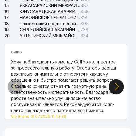
15
ЯККАСАРАЙСКИЙ МЕЖРАЙОННЫЙ СУД ПО ГРАЖДАНСКИМ ДЕЛАМ
887
ЦЕНТРАЛЬНЫЙ БАНК
38
239 м
16
РЕСПУБЛИКИ УЗБЕКИСТАН
ЮНУСАБАДСКАЯ АВАРИЙНАЯ СЛУЖБА ЭЛЕКТРОСЕТИ
858
17
НАВОИЙСКОЕ ТЕРРИТОРИАЛЬНОЕ ПРЕДПРИЯТИЕ ЭЛЕКТРОСЕТИ АО
818
39
UNITEL ООО
241 м
18
Ташкентский следственный изолятор
805
19
СЕРГЕЛИЙСКАЯ АВАРИЙНАЯ СЛУЖБА ЭЛЕКТРОСЕТИ
738
ЦЕНТР ЭКСПЕРТИЗЫ,
20
УЧТЕПИНСКИЙ МЕЖРАЙОННЫЙ СУД ПО ГРАЖДАНСКИМ ДЕЛАМ
634
40
МЕНЕДЖМЕНТА И
249 м
СЕРТИФИКАЦИИ УП
CallPro
РЕСПУБЛИКАНСКИЙ СОВЕТ
Хочу поблагодарить команду CallPro колл-центра
ПРОФСОЮЗА РАБОТНИКОВ
за профессиональную работу. Операторы всегда
ПРОИЗВОДСТВА
вежливые, внимательно относятся к каждому
41
ПОТРЕБИТЕЛЬСКИХ ТОВАРОВ,
249 м
обращению и быстро помогают решить вопросы.
ТОРГОВЛИ И ОРГАНИЗАЦИЙ
Отдельно хочется отметить грамотную речь,
ОБСЛУЖИВАНИЯ
ответственность и оперативность. Благодаря их
УЗБЕКИСТАНА
работе значительно улучшилось качество
обслуживания клиентов. Рекомендую этот колл-
СЧЁТНАЯ ПАЛАТА
42
251 м
центр как надежного партнера для бизнеса.
РЕСПУБЛИКИ УЗБЕКИСТАН
Vip Brand 31.07.2026 11:43:39
43
ОТДЕЛЕНИЕ СВЯЗИ № 1
255 м
МИНИСТЕРСТВО ПО