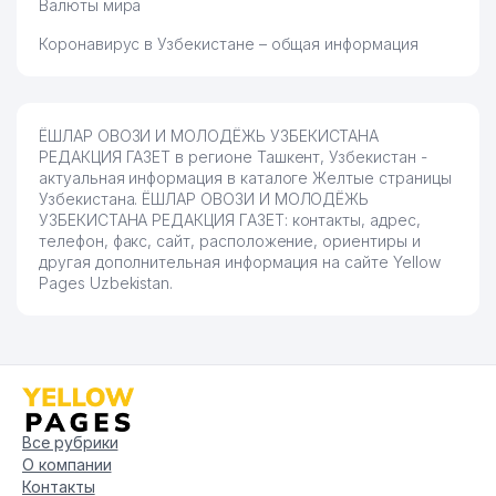
Валюты мира
АГЕНТСТВО ПО УПРАВЛЕНИЮ
ГОСУДАРСТВЕННЫМИ
Коронавирус в Узбекистане – общая информация
63
296 м
АКТИВАМИ РЕСПУБЛИКИ
УЗБЕКИСТАН ИИ
64
ZARAFSHON-ZIYO ЧП
296 м
ЁШЛАР ОВОЗИ И МОЛОДЁЖЬ УЗБЕКИСТАНА
РЕДАКЦИЯ ГАЗЕТ в регионе Ташкент, Узбекистан -
ХУКУК ВА БУРЧ ИЖТИМОИЙ
актуальная информация в каталоге Желтые страницы
65
296 м
ХУКУКИЙ ЖУРНАЛИ УП
Узбекистана. ЁШЛАР ОВОЗИ И МОЛОДЁЖЬ
УЗБЕКИСТАНА РЕДАКЦИЯ ГАЗЕТ: контакты, адрес,
САНАТОРНО-КУРОРТНОЕ
телефон, факс, сайт, расположение, ориентиры и
УПРАВЛЕНИЕ ПРИ СОВЕТЕ
другая дополнительная информация на сайте Yellow
66
299 м
ФЕДЕРАЦИИ ПРОФСОЮЗОВ
Pages Uzbekistan.
УЗБЕКИСТАНА УП
67
ZARAFSHON ООО
303 м
ИШОНЧ И ДОВЕРИЕ
68
303 м
РЕДАКЦИЯ ГАЗЕТ
Все рубрики
SHEDEVR САЛОН
О компании
69
ШВЕЙЦАРСКИХ ЧАСОВ И
306 м
Контакты
ПОДАРКОВ