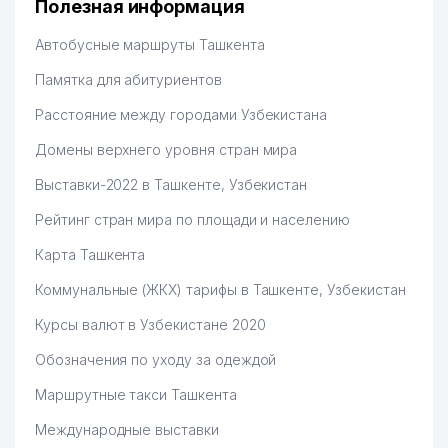
Полезная информация
РАЗВИТИЮ
ИНФОРМАЦИОННЫХ
44
256 м
Автобусные маршруты Ташкента
ТЕХНОЛОГИЙ И
КОММУНИКАЦИЙ
Памятка для абитуриентов
РЕСПУБЛИКИ УЗБЕКИСТАН
Расстояние между городами Узбекистана
45
MIRONA GOLD ООО
257 м
Домены верхнего уровня стран мира
СОВЕТ ФЕДЕРАЦИИ
Выставки-2022 в Ташкенте, Узбекистан
46
ПРОФСОЮЗОВ РЕСПУБЛИКИ
260 м
УЗБЕКИСТАН
Рейтинг стран мира по площади и населению
БИЗНЕС ФОРУМ
Карта Ташкента
УЗБЕКИСТАНА ПРОЕКТ
47
ПРОГРАММЫ РАЗВИТИЯ ООН
260 м
Коммунальные (ЖКХ) тарифы в Ташкенте, Узбекистан
И ТОРГОВО-ПРОМЫШЛЕННОЙ
ПАЛАТЫ
Курсы валют в Узбекистане 2020
Обозначения по уходу за одеждой
РЕСПУБЛИКАНСКИЙ СОВЕТ
ПРОФСОЮЗА РАБОТНИКОВ
Маршрутные такси Ташкента
ИНФОРМАЦИОННЫХ
48
263 м
ТЕХНОЛОГИЙ И МАССОВЫХ
Международные выставки
КОММУНИКАЦИЙ