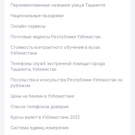
УЗБЕКИСТАНА
Переименованные названия улиц в Ташкенте
49
АЛОКАБАНК АКБ
264 м
Национальные праздники
ГОСУДАРСТВЕННЫЙ
Онлайн-сервисы
АКАДЕМИЧЕСКИЙ РУССКИЙ
50
267 м
Почтовые индексы Республики Узбекистан
ДРАМАТИЧЕСКИЙ ТЕАТР
УЗБЕКИСТАНА
Стоимость контрактного обучения в вузах
Узбекистана
51
ШАНГАРАЕВЫА В. М. ИндП
273 м
Телефоны служб экстренной помощи города
52
PODIUM ООО
274 м
Ташкента, Узбекистан
РЕСПУБЛИКАНСКИЙ СОВЕТ
Посольства и консульства Республики Узбекистан за
ПРОФСОЮЗА РАБОТНИКОВ
рубежом
ТРАНСПОРТА, ДОРОЖНОГО И
53
КАПИТАЛЬНОГО
275 м
Цены на бензин в Узбекистане
СТРОИТЕЛЬСТВА И
Список телефонов доверия
СТРОИТЕЛЬНОЙ ИНДУСТРИИ
УЗБЕКИСТАНА
Курсы валют в Узбекистане 2022
54
CHIMYON FAYZ ООО
279 м
Система единиц измерения