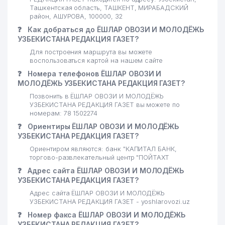
Ташкентская область, ТАШКЕНТ, МИРАБАДСКИЙ
23
EXCLUSIVE EDUCATION НОУ
135 м
район, АШУРОВА, 100000, 32
❓
Как добраться до ЁШЛАР ОВОЗИ И МОЛОДЁЖЬ
24
SAVA KONSALT ЧП
141 м
УЗБЕКИСТАНА РЕДАКЦИЯ ГАЗЕТ?
25
ASL NOVVOT ЧП
141 м
Для построения маршрута вы можете
воспользоваться картой на нашем сайте
ИНФОРМАЦИОННО-
❓
Номера телефонов ЁШЛАР ОВОЗИ И
26
РЕСУРСНЫЙ ЦЕНТР
166 м
МОЛОДЁЖЬ УЗБЕКИСТАНА РЕДАКЦИЯ ГАЗЕТ?
ФОНДОВОГО РЫНКА ГУП
Позвонить в ЁШЛАР ОВОЗИ И МОЛОДЁЖЬ
УЗБЕКИСТАНА РЕДАКЦИЯ ГАЗЕТ вы можете по
QISHLOQ HAYOTI РЕДАКЦИЯ
номерам: 78 1502274
27
175 м
ГАЗЕТЫ
❓
Ориентиры ЁШЛАР ОВОЗИ И МОЛОДЁЖЬ
УЗБЕКИСТАНА РЕДАКЦИЯ ГАЗЕТ?
ТЕЛЕФОНЫ ДОВЕРИЯ
28
МИНИСТЕРСТВА ЮСТИЦИИ
186 м
Ориентиром являются: банк "КАПИТАЛ БАНК,
торгово-развлекательный центр "ПОЙТАХТ
РЕСПУБЛИКИ УЗБЕКИСТАН ИИ
❓
Адрес сайта ЁШЛАР ОВОЗИ И МОЛОДЁЖЬ
29
КДБ БАНК УЗБЕКИСТАН АО
186 м
УЗБЕКИСТАНА РЕДАКЦИЯ ГАЗЕТ?
Адрес сайта ЁШЛАР ОВОЗИ И МОЛОДЁЖЬ
МИНИСТЕРСТВО ЮСТИЦИИ
30
УЗБЕКИСТАНА РЕДАКЦИЯ ГАЗЕТ - yoshlarovozi.uz
192 м
РЕСПУБЛИКИ УЗБЕКИСТАН
❓
Номер факса ЁШЛАР ОВОЗИ И МОЛОДЁЖЬ
УЗБЕКИСТАНА РЕДАКЦИЯ ГАЗЕТ?