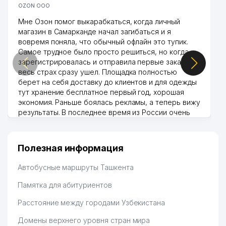
39
ARCH DECO ООО
240 м
OZON ООО
Мне Озон помог выкарабкаться, когда личный
BSM CONSULTING AND
40
242 м
магазин в Самарканде начал загибаться и я
LOGISTICS ООО
вовремя поняла, что обычный офлайн это тупик.
Самое трудное было просто решиться, но когда
УЧЕБНО-РЕСУРСНЫЙ ЦЕНТР
зарегистрировалась и отправила первые заказы,
МЕЖДУНАРОДНОГО
41
244 м
весь страх сразу ушел. Площадка полностью
ВЕСТМИНСТЕРСКОГО
берет на себя доставку до клиентов и для одежды
УНИВЕРСИТЕТА
тут хранение бесплатное первый год, хорошая
BOBUR DIYOR СЕМЕЙНОЕ
экономия. Раньше боялась рекламы, а теперь вижу
42
247 м
ПРЕДПРИЯТИЕ
результаты. В последнее время из России очень
много заказывают, а вначале только по
АКАДЕМИЧЕСКИЙ ЛИЦЕЙ
Узбекистану брали, но вяло. Удалось раскрутиться,
МЕЖДУНАРОДНОГО
дальше развиваюсь потихоньку😊
Полезная информация
43
ВЕСТМИНСТЕРСКОГО
260 м
Hamida 03.08.2026 12:45:39
УНИВЕРСИТЕТА В ТАШКЕНТЕ
Автобусные маршруты Ташкента
(МВУТ)
Памятка для абитуриентов
44
K7 HOTEL MANAGEMENT ООО
260 м
Расстояние между городами Узбекистана
45
STROY ASPHALT-PRO ООО
262 м
Домены верхнего уровня стран мира