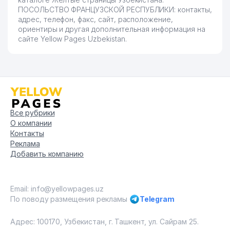
77
АРУТЮНЯНС М.Н ЧП
319 м
ПОСОЛЬСТВО ФРАНЦУЗСКОЙ РЕСПУБЛИКИ: контакты,
адрес, телефон, факс, сайт, расположение,
78
UZRENTEK ООО
320 м
ориентиры и другая дополнительная информация на
сайте Yellow Pages Uzbekistan.
79
KRESTON TASHKENT ООО
322 м
LOCHIN HIMOYASI
80
322 м
АДВОКАТСКАЯ ФИРМА
81
Hope of Galaxy ООО
329 м
СОГЛОМ АВЛОД УЧУН
Все рубрики
МЕЖДУНАРОДНЫЙ
О компании
82
НЕПРАВИТЕЛЬСТВЕННЫЙ
332 м
Контакты
БЛАГОТВОРИТЕЛЬНЫЙ ФОНД
Реклама
ФОНД
Добавить компанию
83
OLMITAS ООО
333 м
Email: info@yellowpages.uz
O'ZBEKISTON КУРОРТНО-
По поводу размещения рекламы
Telegram
84
ОЗДОРОВИТЕЛЬНОЕ
337 м
ОБЪЕДИНЕНИЕ
Адрес: 100170, Узбекистан, г. Ташкент, ул. Сайрам 25.
УПРАВЛЕНИЕ САНИТАРНО-