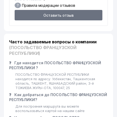
17
TOP IMAGE MEDIA ЧП
134 м
?
Правила модерации отзывов
Оставить отзыв
ACADEMY OF INFORMATION
18
138 м
TECHNOLOGIES STEP ООО
ВЫСШАЯ АТТЕСТАЦИОННАЯ
КОМИССИЯ ПРИ КАБИНЕТЕ
19
141 м
МИНИСТРОВ РЕСПУБЛИКИ
Часто задаваемые вопросы о компании
УЗБЕКИСТАН
(ПОСОЛЬСТВО ФРАНЦУЗСКОЙ
РЕСПУБЛИКИ)
20
BLS TAS ООО
142 м
❓
Где находится ПОСОЛЬСТВО ФРАНЦУЗСКОЙ
ИНСТИТУТ ИММУНОЛОГИИ И
РЕСПУБЛИКИ ?
21
151 м
ГЕНОМИКИ ЧЕЛОВЕКА АН РУз
ПОСОЛЬСТВО ФРАНЦУЗСКОЙ РЕСПУБЛИКИ
находится по адресу: Узбекистан, Ташкентская
ЦЕНТР РАЗВИТИЯ ВЫСШЕГО И
область, ТАШКЕНТ, ЯШНАБАДСКИЙ район, 3-й
22
СРЕДНЕГО СПЕЦИАЛЬНОГО
156 м
ТОЖИЕВА ЖУРЫ-ОТА, 100047, 25
ОБРАЗОВАНИЯ ООО
❓
Как добраться до ПОСОЛЬСТВО ФРАНЦУЗСКОЙ
РЕСПУБЛИКИ?
ВОЕННАЯ ПРОКУРАТУРА
23
166 м
РЕСПУБЛИКИ УЗБЕКИСТАН
Для построения маршрута вы можете
воспользоваться картой на нашем сайте
ВОЕННАЯ ПРОКУРАТУРА г.