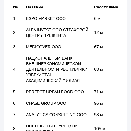
№
Назвние
Расстояние
1
ESPO MARKET ООО
6 м
ALFA INVEST ООО СТРАХОВОЙ
2
12 м
ЦЕНТР г. ТАШКЕНТА
3
MEDICOVER ООО
67 м
НАЦИОНАЛЬНЫЙ БАНК
ВНЕШНЕЭКОНОМИЧЕСКОЙ
4
ДЕЯТЕЛЬНОСТИ РЕСПУБЛИКИ
68 м
УЗБЕКИСТАН
АКАДЕМИЧЕСКИЙ ФИЛИАЛ
5
PERFECT URBAN FOOD ООО
71 м
6
CHASE GROUP ООО
96 м
7
ANALYTICS CONSULTING ООО
98 м
ПОСОЛЬСТВО ТУРЕЦКОЙ
8
105 м