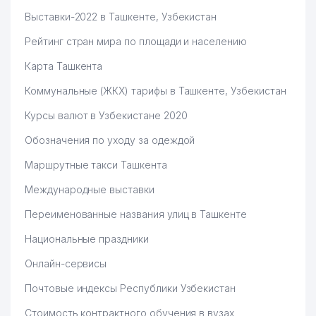
46
DALMAT ENG ООО
267 м
Выставки-2022 в Ташкенте, Узбекистан
47
МУБОРАК ООО
269 м
Рейтинг стран мира по площади и населению
48
BILIM POEZDI НОУ
270 м
Карта Ташкента
ОБЩЕОБРАЗОВАТЕЛЬНАЯ
Коммунальные (ЖКХ) тарифы в Ташкенте, Узбекистан
49
273 м
СРЕДНЯЯ ШКОЛА №145
Курсы валют в Узбекистане 2020
50
C A WOLVES ООО
273 м
Обозначения по уходу за одеждой
51
ART HOUSE PRO ЧП
280 м
Маршрутные такси Ташкента
ТЕЛЕФОНЫ ДОВЕРИЯ
Международные выставки
52
ГЕНЕРАЛЬНОЙ ПРОКУРАТУРЫ
282 м
РЕСПУБЛИКИ УЗБЕКИСТАН
Переименованные названия улиц в Ташкенте
53
LUX OPTIC ЧП
282 м
Национальные праздники
Онлайн-сервисы
54
M AND F HOLDING ООО
282 м
Почтовые индексы Республики Узбекистан
55
PROF HORECA ООО
283 м
Стоимость контрактного обучения в вузах