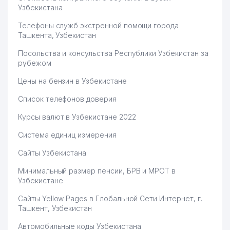
56
ROBOTRON-EVA ООО
284 м
Узбекистана
57
SANAR GROUP ООО
284 м
Телефоны служб экстренной помощи города
Ташкента, Узбекистан
58
FLAMINGO STAR ООО
286 м
Посольства и консульства Республики Узбекистан за
AL-MAHMUD MASLAHATI
рубежом
59
287 м
АДВОКАТСКАЯ ФИРМА
Цены на бензин в Узбекистане
60
NICE DAY EVENT GROUP ООО
289 м
Список телефонов доверия
61
HUQUQ УП
291 м
Курсы валют в Узбекистане 2022
62
УЗВИПТРАНССЕРВИС ООО
293 м
Система единиц измерения
ГЕНЕРАЛЬНАЯ ПРОКУРАТУРА
Сайты Узбекистана
63
293 м
РЕСПУБЛИКИ УЗБЕКИСТАН
Минимальный размер пенсии, БРВ и МРОТ в
Узбекистане
64
Smile Concept
296 м
Сайты Yellow Pages в Глобальной Сети Интернет, г.
65
ОТДЕЛЕНИЕ СВЯЗИ № 47
297 м
Ташкент, Узбекистан
66
BASCONI LUX ЧП
297 м
Автомобильные коды Узбекистана