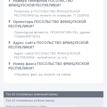
❓
Номера телефонов ПОСОЛЬСТВО
24
168 м
ТАШКЕНТА
ФРАНЦУЗСКОЙ РЕСПУБЛИКИ?
Позвонить в ПОСОЛЬСТВО ФРАНЦУЗСКОЙ
25
SAFIYA ELEKTRO MONTAJ ООО
171 м
РЕСПУБЛИКИ вы можете по номерам: 71 2328100
❓
Ориентиры ПОСОЛЬСТВО ФРАНЦУЗСКОЙ
26
NUR-IJOD ТЧСЖ
182 м
РЕСПУБЛИКИ?
27
NBU INVEST GROUP ООО
199 м
Ориентиром являются: ПРОКУРАТУРА РУз, здание
"УЗБЕКНЕФТЕГАЗ
IMMUNOGEN TEST
❓
Адрес сайта ПОСОЛЬСТВО ФРАНЦУЗСКОЙ
28
202 м
ДИАГНОСТИЧЕСКИЙ ЦЕНТР
РЕСПУБЛИКИ?
Адрес сайта ПОСОЛЬСТВО ФРАНЦУЗСКОЙ
ГОСУДАРСТВЕННЫЙ КОМИТЕТ
РЕСПУБЛИКИ - ambafrance-uz.org
РЕСПУБЛИКИ УЗБЕКИСТАН ПО
29
208 м
❓
Номер факса ПОСОЛЬСТВО ФРАНЦУЗСКОЙ
ЭКОЛОГИИ И ОХРАНЕ
РЕСПУБЛИКИ?
ОКРУЖАЮЩЕЙ СРЕДЫ
Отправить факс вы можете на номер .
НАЦИОНАЛЬНЫЙ БАНК
ВНЕШНЕЭКОНОМИЧЕСКОЙ
30
ДЕЯТЕЛЬНОСТИ РЕСПУБЛИКИ
210 м
УЗБЕКИСТАН ГЛАВНОЕ
Топ 20 популярных компаний (июль)
ОПЕРАЦИОННОЕ ОТДЕЛЕНИЕ
Топ 20 популярных рубрик (июль)
31
MAX TAXI SERVICE ООО
218 м
Новые организации на сайте