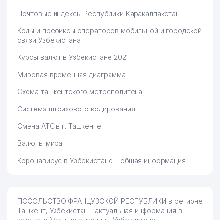
67
MALIKA GUZAL FOOD ООО
298 м
Почтовые индексы Республики Каракалпакстан
68
CREATIVE STATUS ООО
301 м
Коды и префиксы операторов мобильной и городской
связи Узбекистана
69
HIMREAGENT ООО
303 м
Курсы валют в Узбекистане 2021
70
VEF SAU ДП
304 м
Мировая временная диаграмма
71
ТРЕСТ-12 АО
304 м
Схема ташкентского метрополитена
72
LABOUR SYSTEMS ООО
305 м
Система штрихового кодирования
Смена АТС в г. Ташкенте
ПОСОЛЬСТВО РЕСПУБЛИКИ
73
307 м
БЕЛАРУСЬ
Валюты мира
NEBESA RESORT СЕМЕЙНОЕ
74
312 м
Коронавирус в Узбекистане – общая информация
ПРЕДПРИЯТИЕ
75
AKMALXON SAVDO FARM ООО
313 м
ПОСОЛЬСТВО ФРАНЦУЗСКОЙ РЕСПУБЛИКИ в регионе
76
ELIUS ООО
316 м
Ташкент, Узбекистан - актуальная информация в
каталоге Желтые страницы Узбекистана.