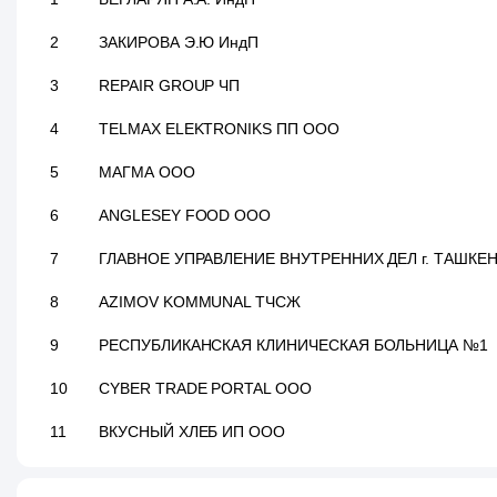
2
ЗАКИРОВА Э.Ю ИндП
3
REPAIR GROUP ЧП
4
TELMAX ELEKTRONIKS ПП ООО
5
МАГМА ООО
6
ANGLESEY FOOD ООО
7
ГЛАВНОЕ УПРАВЛЕНИЕ ВНУТРЕННИХ ДЕЛ г. ТАШКЕН
8
AZIMOV KOMMUNAL ТЧСЖ
9
РЕСПУБЛИКАНСКАЯ КЛИНИЧЕСКАЯ БОЛЬНИЦА №1
10
CYBER TRADE PORTAL ООО
11
ВКУСНЫЙ ХЛЕБ ИП ООО
12
INTERNATIONAL CERTIFICATE SYSTEM GROUP ООО