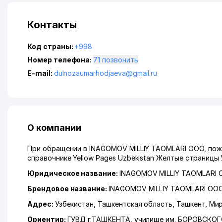
Контакты
Код страны:
+998
Номер телефона:
71 позвонить
E-mail:
dulnozaumarhodjaeva@gmail.ru
О компании
При обращении в INAGOMOV MILLIY TAOMLARI ООО, пожа
справочнике Yellow Pages Uzbekistan Желтые страницы 
Юридическое название:
INAGOMOV MILLIY TAOMLARI
Брендовое название:
INAGOMOV MILLIY TAOMLARI ОО
Адрес:
Узбекистан,
Ташкентская область
,
Ташкент
,
Мир
Ориентир:
ГУВД г.ТАШКЕНТА, училище им. БОРОВСКО