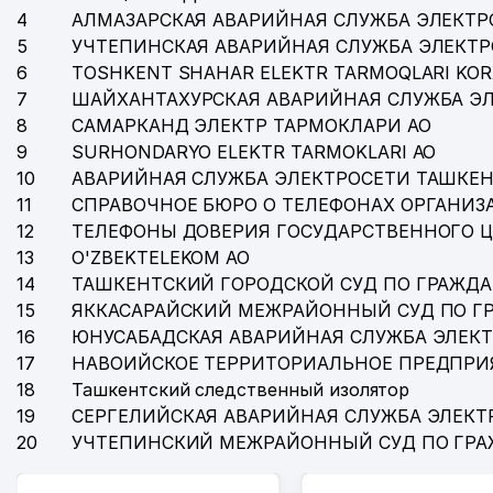
4
АЛМАЗАРСКАЯ АВАРИЙНАЯ СЛУЖБА ЭЛЕКТР
36
УЗБЕКИСТОНДА СОГЛИКНИ САКЛАШ И ЗДРАВООХРА
5
УЧТЕПИНСКАЯ АВАРИЙНАЯ СЛУЖБА ЭЛЕКТ
37
ЦЕНТРАЛЬНАЯ ПОЛИКЛИНИКА МИНИСТЕРСТВА ВНУ
6
TOSHKENT SHAHAR ELEKTR TARMOQLARI KOR
7
ШАЙХАНТАХУРСКАЯ АВАРИЙНАЯ СЛУЖБА Э
38
INTERNATIONAL INVESTMENT FINANCIAL COOPERA
8
САМАРКАНД ЭЛЕКТР ТАРМОКЛАРИ АО
9
SURHONDARYO ELEKTR TARMOKLARI АО
39
BOBUR DIYOR СЕМЕЙНОЕ ПРЕДПРИЯТИЕ
10
АВАРИЙНАЯ СЛУЖБА ЭЛЕКТРОСЕТИ ТАШКЕН
40
CAPITAL TRUST INVEST ООО
11
СПРАВОЧНОЕ БЮРО О ТЕЛЕФОНАХ ОРГАНИЗА
12
ТЕЛЕФОНЫ ДОВЕРИЯ ГОСУДАРСТВЕННОГО 
41
ВОЕННАЯ ПРОКУРАТУРА г. ТАШКЕНТА
13
O'ZBEKTELEKOM АО
42
ВОЕННАЯ ПРОКУРАТУРА РЕСПУБЛИКИ УЗБЕКИСТА
14
ТАШКЕНТСКИЙ ГОРОДСКОЙ СУД ПО ГРАЖД
15
ЯККАСАРАЙСКИЙ МЕЖРАЙОННЫЙ СУД ПО Г
43
GRAND TOUR VOYAGE ООО
16
ЮНУСАБАДСКАЯ АВАРИЙНАЯ СЛУЖБА ЭЛЕК
17
НАВОИЙСКОЕ ТЕРРИТОРИАЛЬНОЕ ПРЕДПРИ
44
AMULET-AUDIT ООО
18
Ташкентский следственный изолятор
45
LOKOMOTIV-PROEKT ООО
19
СЕРГЕЛИЙСКАЯ АВАРИЙНАЯ СЛУЖБА ЭЛЕКТ
20
УЧТЕПИНСКИЙ МЕЖРАЙОННЫЙ СУД ПО ГР
46
MALON COMMERCE ЧП