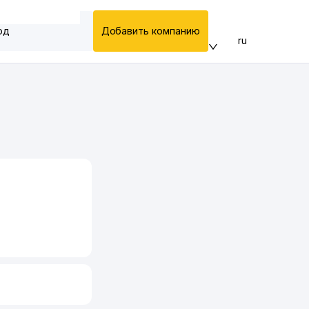
од
Добавить компанию
ru