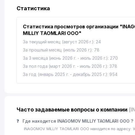
13
SARKOR ENGINEERING ООО
Статистика
14
АТЛАС ЛОГИСТИКС ООО
Статистика просмотров организации "INA
15
GLAESER-ST ООО
MILLIY TAOMLARI ООО"
16
UZRENTEK ООО
За текущий месяц (август 2026 г.): 24
За прошлый месяц (июль 2026 г.): 78
17
AZIYA BESH SAVDO ООО
За 3 месяца (июнь 2026 г. - июль 2026 г.): 270
18
AIS TECHNO GROUP ООО
За пол года (март 2026 г. - июль 2026 г.): 378
За год (январь 2025 г. - декабрь 2025 г.): 954
19
XIZMATLAR DUNYOSI ЧП
20
STEINERT INDUSTRIES GMBH ПРЕДСТАВИТЕЛЬСТВ
21
ISLOHOTKONSALTSERVIS ООО
Часто задаваемые вопросы о компании
(
22
АРУТЮНЯНС М.Н ЧП
❓
Где находится INAGOMOV MILLIY TAOMLARI ООО ?
23
САНО-Б ООО
INAGOMOV MILLIY TAOMLARI ООО находится по адресу: 