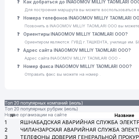
24
AVIATUR ООО
❓
Как добраться до INAGOMOV MILLIY TAOMLARI ОО
Для построения маршрута вы можете воспользоваться к
25
PROYEKTNAYA MASTERSKAYA TAXTAGANOV ЧП
❓
Номера телефонов INAGOMOV MILLIY TAOMLARI О
26
ELIUS ООО
Позвонить в INAGOMOV MILLIY TAOMLARI ООО вы можете
❓
Ориентиры INAGOMOV MILLIY TAOMLARI ООО?
27
AKMALXON SAVDO FARM ООО
Ориентиром являются: ГУВД г.ТАШКЕНТА, училище им.
28
NEBESA RESORT СЕМЕЙНОЕ ПРЕДПРИЯТИЕ
❓
Адрес сайта INAGOMOV MILLIY TAOMLARI ООО?
Адрес сайта INAGOMOV MILLIY TAOMLARI ООО -
29
БЮРО НЕСЧАСТНЫХ СЛУЧАЕВ
❓
Номер факса INAGOMOV MILLIY TAOMLARI ООО?
30
EFENDI CO. LTD. ИП ООО
Отправить факс вы можете на номер .
31
MALIKA GUZAL FOOD ООО
32
ТЕРМО ДОМ ИП ООО
Топ 20 популярных компаний (июль)
Топ 20 популярных рубрик (июль)
33
ГОСУДАРСТВЕННАЯ НАУЧНАЯ МЕДИЦИНСКАЯ БИБЛ
Новые организации на сайте
№
Назвние
34
K7 HOTEL MANAGEMENT ООО
1
ЯШНАБАДСКАЯ АВАРИЙНАЯ СЛУЖБА ЭЛЕКТ
2
ЧИЛАНЗАРСКАЯ АВАРИЙНАЯ СЛУЖБА ЭЛЕКТ
35
МУЗЕЙ ЗДРАВООХРАНЕНИЯ УЗБЕКИСТАНА
3
ТЕЛЕФОНЫ ДОВЕРИЯ ГЕНЕРАЛЬНОЙ ПРОКУР