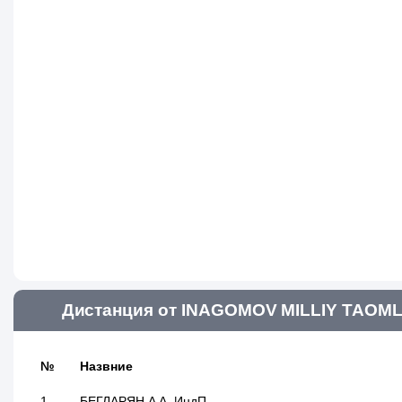
Дистанция от INAGOMOV MILLIY TAOML
№
Назвние
1
БЕГЛАРЯН А.А. ИндП