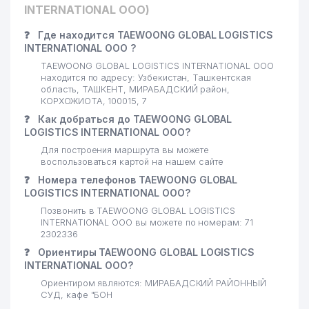
20
GIPROSTROYMOST ООО
500 м
INTERNATIONAL ООО)
GLOBAL LOGISTICS SYSTEMS
❓
Где находится TAEWOONG GLOBAL LOGISTICS
21
510 м
ООО
INTERNATIONAL ООО ?
TAEWOONG GLOBAL LOGISTICS INTERNATIONAL ООО
22
INDIGOS MAX ООО
527 м
находится по адресу: Узбекистан, Ташкентская
область, ТАШКЕНТ, МИРАБАДСКИЙ район,
23
ANGELS FOOD HOLDING ООО
576 м
КОРХОЖИОТА, 100015, 7
❓
Как добраться до TAEWOONG GLOBAL
ГОСУДАРСТВЕННЫЙ МУЗЕЙ
24
583 м
LOGISTICS INTERNATIONAL ООО?
ИСКУССТВ УЗБЕКИСТАНА
Для построения маршрута вы можете
воспользоваться картой на нашем сайте
25
PREMIUM SPORT GROUP ООО
599 м
❓
Номера телефонов TAEWOONG GLOBAL
26
ИНГО-УЗБЕКИСТАН АО
617 м
LOGISTICS INTERNATIONAL ООО?
Позвонить в TAEWOONG GLOBAL LOGISTICS
27
БЮРО НЕСЧАСТНЫХ СЛУЧАЕВ
654 м
INTERNATIONAL ООО вы можете по номерам: 71
2302336
KHS GmbH TASHKENT
28
655 м
❓
Ориентиры TAEWOONG GLOBAL LOGISTICS
ПРЕДСТАВИТЕЛЬСТВО
INTERNATIONAL ООО?
29
Ориентиром являются: МИРАБАДСКИЙ РАЙОННЫЙ
УЗДОНМАХСУЛОТ АО
656 м
СУД, кафе "БОН