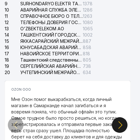
9
SURHONDARYO ELEKTR TARMOKLARI АО
1378
INAGOMOV MILLIY TAOMLARI
39
746 м
10
АВАРИЙНАЯ СЛУЖБА ЭЛЕКТРОСЕТИ ТАШКЕНТСКОГО РАЙОНА
1286
ООО
11
СПРАВОЧНОЕ БЮРО О ТЕЛЕФОНАХ ОРГАНИЗАЦИЙ г. ТАШКЕНТА
1263
12
ТЕЛЕФОНЫ ДОВЕРИЯ ГОСУДАРСТВЕННОГО ЦЕНТРА ТЕСТИРОВАНИЯ
1080
40
GLORIA MAX ООО
760 м
13
O'ZBEKTELEKOM АО
1065
14
ТАШКЕНТСКИЙ ГОРОДСКОЙ СУД ПО ГРАЖДАНСКИМ ДЕЛАМ
1002
41
DARVOZA SAVDO ООО
763 м
15
ЯККАСАРАЙСКИЙ МЕЖРАЙОННЫЙ СУД ПО ГРАЖДАНСКИМ ДЕЛАМ
887
16
ЮНУСАБАДСКАЯ АВАРИЙНАЯ СЛУЖБА ЭЛЕКТРОСЕТИ
858
ПОСОЛЬСТВО РЕСПУБЛИКИ
42
764 м
17
НАВОИЙСКОЕ ТЕРРИТОРИАЛЬНОЕ ПРЕДПРИЯТИЕ ЭЛЕКТРОСЕТИ АО
818
ЮЖНАЯ КОРЕЯ
18
Ташкентский следственный изолятор
805
19
СЕРГЕЛИЙСКАЯ АВАРИЙНАЯ СЛУЖБА ЭЛЕКТРОСЕТИ
738
43
BANAM KIM ООО
768 м
20
УЧТЕПИНСКИЙ МЕЖРАЙОННЫЙ СУД ПО ГРАЖДАНСКИМ ДЕЛАМ
634
МИНИСТЕРСТВО НАРОДНОГО
44
ОБРАЗОВАНИЯ РЕСПУБЛИКИ
779 м
OZON ООО
УЗБЕКИСТАН
Мне Озон помог выкарабкаться, когда личный
45
ELGA XIZMAT MIROBOD ООО
798 м
магазин в Самарканде начал загибаться и я
вовремя поняла, что обычный офлайн это тупик.
46
KRON TELEKOM NETVORK ЧП
800 м
Самое трудное было просто решиться, но когда
зарегистрировалась и отправила первые заказы,
47
AZIYA BESH SAVDO ООО
870 м
весь страх сразу ушел. Площадка полностью
берет на себя доставку до клиентов и для одежды
48
BAJARUVCHI ООО
872 м