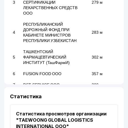
3
СЕРТИФИКАЦИИ
279 м
ЛЕКАРСТВЕННЫХ СРЕДСТВ
ООО
РЕСПУБЛИКАНСКИЙ
ДОРОЖНЫЙ ФОНД ПРИ
4
283 м
КАБИНЕТЕ МИНИСТРОВ
РЕСПУБЛИКИ УЗБЕКИСТАН
ТАШКЕНТСКИЙ
5
ФАРМАЦЕВТИЧЕСКИЙ
302 м
ИНСТИТУТ (ТашФармИ)
6
FUSION FOOD ООО
357 м
7
DST SERVICE ООО
380 м
Статистика
8
ТЕПЛОЭЛЕКТРОПРОЕКТ АО
382 м
9
ГОСГЕОЛИНФОРМЦЕНТР ГП
397 м
Статистика просмотров организации
10
GLOBAL-GAS ООО
398 м
"TAEWOONG GLOBAL LOGISTICS
INTERNATIONAL ООО"