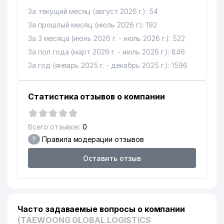
ИНСТИТУТ МИНЕРАЛЬНЫХ
11
399 м
За текущий месяц (август 2026 г.): 54
РЕСУРСОВ ГП
За прошлый месяц (июль 2026 г.): 192
12
ELSTAB ООО
400 м
За 3 месяца (июнь 2026 г. - июль 2026 г.): 522
ГОСУДАРСТВЕННЫЙ МУЗЕЙ
За пол года (март 2026 г. - июль 2026 г.): 846
13
400 м
ГЕОЛОГИИ
За год (январь 2025 г. - декабрь 2025 г.): 1596
14
EAST STARK-TV ЧП
404 м
Статистика отзывов о компании
15
LANISEL ООО
406 м
ХОКИМИЯТ МИРАБАДСКОГО
16
462 м
Всего отзывов:
0
РАЙОНА
?
Правила модерации отзывов
ОТДЕЛ ПО ДЕЛАМ КУЛЬТУРЫ
17
469 м
МИРАБАДСКОГО РАЙОНА
Оставить отзыв
НОТАРИАЛЬНАЯ КОНТОРА №8
18
478 м
МИРАБАДСКОГО РАЙОНА
19
ИТАЛХИТ ГРУП ООО
500 м
Часто задаваемые вопросы о компании
(TAEWOONG GLOBAL LOGISTICS