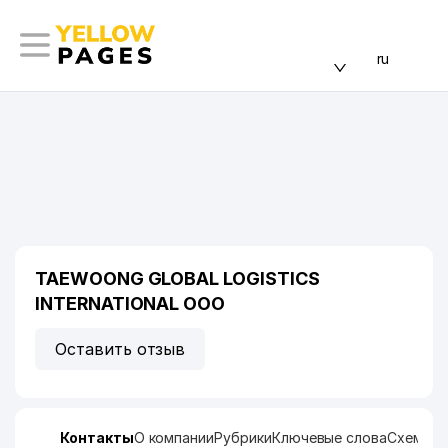
ru
TAEWOONG GLOBAL LOGISTICS
INTERNATIONAL ООО
Оставить отзыв
Контакты
О компании
Рубрики
Ключевые слова
Схема п