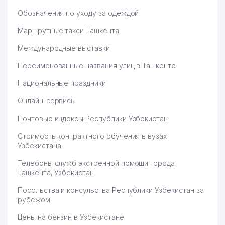
58
LINEAR PANEL ООО
927 м
Обозначения по уходу за одеждой
59
DIALOG CONCULTING ООО
937 м
Маршрутные такси Ташкента
DISTRITECH CENTRAL ASIA
Международные выставки
60
938 м
ООО
Переименованные названия улиц в Ташкенте
61
MIRZO BOBUR ООО
943 м
Национальные праздники
ИНСТИТУТ ИММУНОЛОГИИ И
Онлайн-сервисы
62
944 м
ГЕНОМИКИ ЧЕЛОВЕКА АН РУз
Почтовые индексы Республики Узбекистан
63
SADA ООО
958 м
Стоимость контрактного обучения в вузах
МИНИСТЕРСТВО ЗАНЯТОСТИ И
Узбекистана
64
ТРУДОВЫХ ОТНОШЕНИЙ
962 м
Телефоны служб экстренной помощи города
РЕСПУБЛИКИ УЗБЕКИСТАН
Ташкента, Узбекистан
МУЗЕЙ ЖЕЛЕЗНОДОРОЖНОЙ
65
962 м
Посольства и консульства Республики Узбекистан за
ТЕХНИКИ
рубежом
MITSUI & CO., LTD.
Цены на бензин в Узбекистане
66
987 м
ПРЕДСТАВИТЕЛЬСТВО