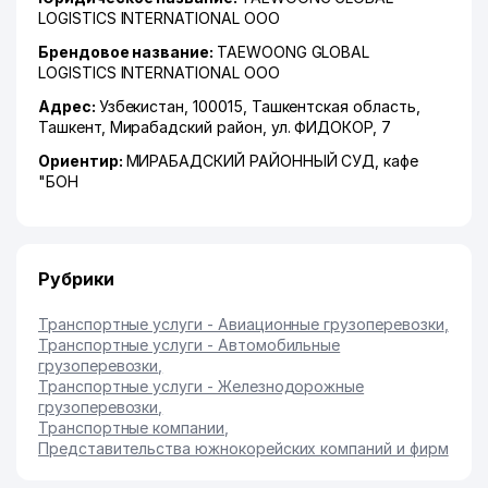
LOGISTICS INTERNATIONAL ООО
Брендовое название:
TAEWOONG GLOBAL
LOGISTICS INTERNATIONAL ООО
Адрес:
Узбекистан, 100015,
Ташкентская область
,
Ташкент
,
Мирабадский район
,
ул. ФИДОКОР
, 7
Ориентир:
МИРАБАДСКИЙ РАЙОННЫЙ СУД, кафе
"БОН
Рубрики
Транспортные услуги - Авиационные грузоперевозки
,
Транспортные услуги - Автомобильные
грузоперевозки
,
Транспортные услуги - Железнодорожные
грузоперевозки
,
Транспортные компании
,
Представительства южнокорейских компаний и фирм