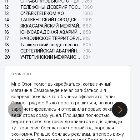
11
СПРАВОЧНОЕ БЮРО О ТЕЛЕФОНАХ ОРГАНИЗАЦИЙ г. ТАШКЕНТА
1263
FORTUNATE PERFECT
41
203 м
12
ТЕЛЕФОНЫ ДОВЕРИЯ ГОСУДАРСТВЕННОГО ЦЕНТРА ТЕСТИРОВАНИЯ
1080
BUSINESS ООО
13
O'ZBEKTELEKOM АО
1065
14
ТАШКЕНТСКИЙ ГОРОДСКОЙ СУД ПО ГРАЖДАНСКИМ ДЕЛАМ
1002
GOLDEN LOTUS INVEST
42
204 м
15
ЯККАСАРАЙСКИЙ МЕЖРАЙОННЫЙ СУД ПО ГРАЖДАНСКИМ ДЕЛАМ
887
GROUP ООО
16
ЮНУСАБАДСКАЯ АВАРИЙНАЯ СЛУЖБА ЭЛЕКТРОСЕТИ
858
17
НАВОИЙСКОЕ ТЕРРИТОРИАЛЬНОЕ ПРЕДПРИЯТИЕ ЭЛЕКТРОСЕТИ АО
818
SIGMA BUSINESS CLASS СП
43
206 м
18
Ташкентский следственный изолятор
805
ООО
19
СЕРГЕЛИЙСКАЯ АВАРИЙНАЯ СЛУЖБА ЭЛЕКТРОСЕТИ
738
20
44
SHILLA HANJIN ЧФ
УЧТЕПИНСКИЙ МЕЖРАЙОННЫЙ СУД ПО ГРАЖДАНСКИМ ДЕЛАМ
634
206 м
KOR-UNG INVESTMENT СП
45
207 м
OZON ООО
ООО
Мне Озон помог выкарабкаться, когда личный
46
SMART LED MEDIA ООО
208 м
магазин в Самарканде начал загибаться и я
вовремя поняла, что обычный офлайн это тупик.
47
MAGNUM FORTIS ЧП
210 м
Самое трудное было просто решиться, но когда
зарегистрировалась и отправила первые заказы,
48
SAXOVAT KOMMUNAL ТЧСЖ
210 м
весь страх сразу ушел. Площадка полностью
берет на себя доставку до клиентов и для одежды
49
САИПОВА Д.А. ИндП
211 м
тут хранение бесплатное первый год, хорошая
экономия. Раньше боялась рекламы, а теперь вижу
GEDEON RICHTER
50
217 м