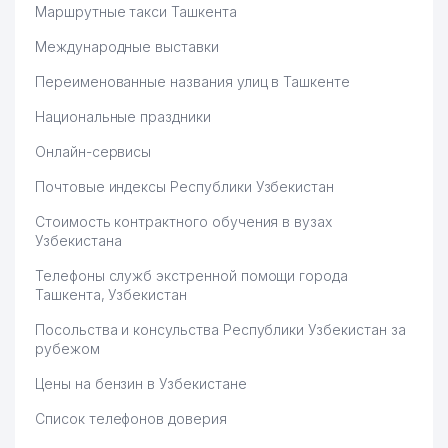
POLYGRAPHIC TECHNOLOGY
Маршрутные такси Ташкента
59
236 м
ООО
Международные выставки
АГЕНТСТВО ГРАЖДАНСКОЙ
Переименованные названия улиц в Ташкенте
АВИАЦИИ ПРИ
60
239 м
МИНИСТЕРСТВЕ ТРАНСПОРТА
Национальные праздники
РЕСПУБЛИКИ УЗБЕКИСТАН
Онлайн-сервисы
GULHUMOR SERVIS
61
243 м
KOMMUNAL ТЧСЖ
Почтовые индексы Республики Узбекистан
62
DOG GROOM ЧП
244 м
Стоимость контрактного обучения в вузах
Узбекистана
КОРЕЙСКИЕ
63
ИННОВАЦИОННЫЕ
245 м
Телефоны служб экстренной помощи города
ТЕХНОЛОГИИ ООО
Ташкента, Узбекистан
Посольства и консульства Республики Узбекистан за
64
BS FLEDEX ООО
247 м
рубежом
65
ARK OSIYO ООО
248 м
Цены на бензин в Узбекистане
66
LEGAL TOP ООО
249 м
Список телефонов доверия