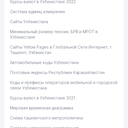
ОБЩЕОБРАЗОВАТЕЛЬНАЯ
Курсы валют в Узбекистане 2022
67
252 м
СРЕДНЯЯ ШКОЛА №328
Система единиц измерения
68
APPLE TOUR ООО
261 м
Сайты Узбекистана
69
SHER SAN TRANS ЧП
264 м
Минимальный размер пенсии, БРВ и МРОТ в
Узбекистане
70
EURASIAN CARRIER ООО
270 м
Сайты Yellow Pages в Глобальной Сети Интернет, г.
PRO LOGISTIC SERVICES
Ташкент, Узбекистан
71
273 м
ПРЕДСТАВИТЕЛЬСТВО
Автомобильные коды Узбекистана
NAFISA KOMMUNAL SERVIS
72
274 м
Почтовые индексы Республики Каракалпакстан
ТЧСЖ
Коды и префиксы операторов мобильной и городской
BUYUK CHIN KOMMUNAL
73
276 м
связи Узбекистана
SERVIS ТЧСЖ
Курсы валют в Узбекистане 2021
74
SINTA PLUS ООО
278 м
Мировая временная диаграмма
75
PRIDE EXCLUSIVE ООО
284 м
Схема ташкентского метрополитена
76
ATLANTIDA TRAVEL ООО
292 м
Система штрихового кодирования