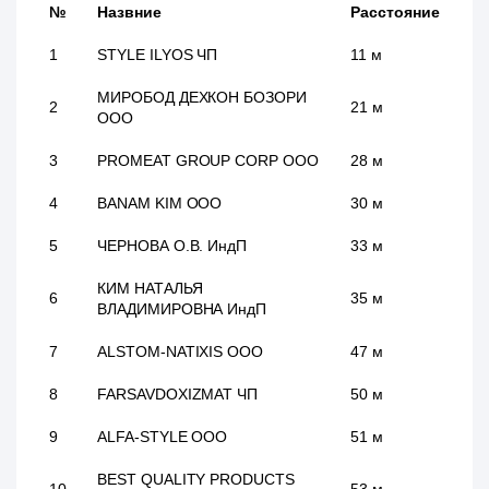
№
Назвние
Расстояние
1
STYLE ILYOS ЧП
11 м
МИРОБОД ДЕХКОН БОЗОРИ
2
21 м
ООО
3
PROMEAT GROUP CORP ООО
28 м
4
BANAM KIM ООО
30 м
5
ЧЕРНОВА О.В. ИндП
33 м
КИМ НАТАЛЬЯ
6
35 м
ВЛАДИМИРОВНА ИндП
7
ALSTOM-NATIXIS ООО
47 м
8
FARSAVDOXIZMAT ЧП
50 м
9
ALFA-STYLE ООО
51 м
BEST QUALITY PRODUCTS