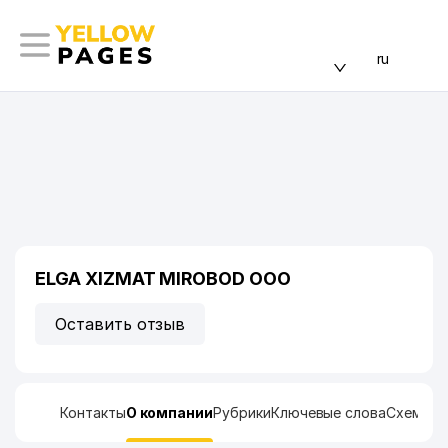
ru
ELGA XIZMAT MIROBOD ООО
Оставить отзыв
Контакты
О компании
Рубрики
Ключевые слова
Схема п