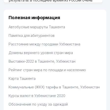
результаты. В последнее время из России очень
ПРЕДСТАВИТЕЛЬСТВО
много заказывают, а вначале только по
Узбекистану брали, но вяло. Удалось раскрутиться,
MYUNG SUNG PLACON
51
218 м
дальше развиваюсь потихоньку😊
ПРЕДСТАВИТЕЛЬСТВО
Полезная информация
Hamida 03.08.2026 12:45:39
AMURA KOMMUNAL SERVIS
Автобусные маршруты Ташкента
52
223 м
ТЧСЖ
Памятка для абитуриентов
53
A TAXI ООО
223 м
Расстояние между городами Узбекистана
54
ДЕТСКИЙ САД № 60
224 м
Домены верхнего уровня стран мира
55
BUSINESS JET ООО
228 м
Выставки-2022 в Ташкенте, Узбекистан
ASTAS ENDUSTRI TEKSTIL
Рейтинг стран мира по площади и населению
MAKINALARI SANAYI VE
56
231 м
TICARET A.S.
Карта Ташкента
ПРЕДСТАВИТЕЛЬСТВО
Коммунальные (ЖКХ) тарифы в Ташкенте, Узбекистан
57
XXI-ASR ООО
234 м
Курсы валют в Узбекистане 2020
58
LUMIERE ООО
236 м
Обозначения по уходу за одеждой