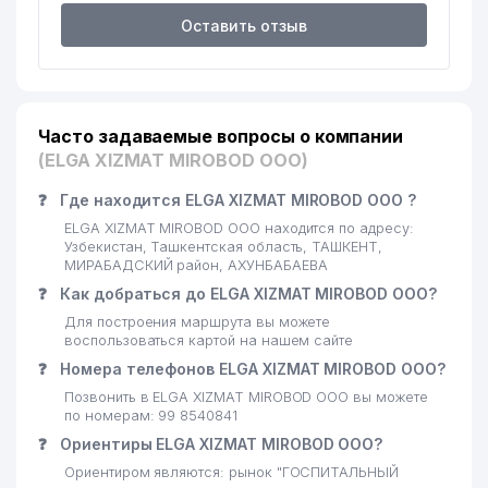
Оставить отзыв
21
KARATAU SHARAP ООО
143 м
22
KANSLER ООО
144 м
23
ATTACHE FUSION ООО
153 м
Часто задаваемые вопросы о компании
(ELGA XIZMAT MIROBOD ООО)
24
АСАКА БАНК АКБ
156 м
❓
Где находится ELGA XIZMAT MIROBOD ООО ?
25
KAMILLA EXCLUSIVE ООО
157 м
ELGA XIZMAT MIROBOD ООО находится по адресу:
26
MEMORY TRAINING НОУ
157 м
Узбекистан, Ташкентская область, ТАШКЕНТ,
МИРАБАДСКИЙ район, АХУНБАБАЕВА
27
TECHNO MART ООО
160 м
❓
Как добраться до ELGA XIZMAT MIROBOD ООО?
Для построения маршрута вы можете
OLIMP-BAHOLASH VA
28
160 м
воспользоваться картой на нашем сайте
EKSPERTIZA MARKAZI ООО
❓
Номера телефонов ELGA XIZMAT MIROBOD ООО?
29
KANSTIK ООО
160 м
Позвонить в ELGA XIZMAT MIROBOD ООО вы можете
по номерам: 99 8540841
30
MAKSIMA PLYUS ООО
165 м
❓
Ориентиры ELGA XIZMAT MIROBOD ООО?
Ориентиром являются: рынок "ГОСПИТАЛЬНЫЙ
31
KABULNIYAZOVA O.A. ИндП
165 м