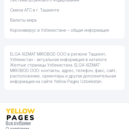
77
KARPOS GROUP ЧП
292 м
Смена АТС в г. Ташкенте
ДВИЖЕНИЕ
Валюты мира
ПРЕДПРИНИМАТЕЛЕЙ И
ДЕЛОВЫХ ЛЮДЕЙ –
Коронавирус в Узбекистане – общая информация
78
295 м
ЛИБЕРАЛЬНО-
ДЕМОКРАТИЧЕСКАЯ ПАРТИЯ
УЗБЕКИСТАНА
ELGA XIZMAT MIROBOD ООО в регионе Ташкент,
79
FARMAKOM СП ООО
300 м
Узбекистан - актуальная информация в каталоге
Желтые страницы Узбекистана. ELGA XIZMAT
BGK INTERNATIONAL
80
300 м
MIROBOD ООО: контакты, адрес, телефон, факс, сайт,
COMPANY ООО
расположение, ориентиры и другая дополнительная
информация на сайте Yellow Pages Uzbekistan.
81
PRINTUZ ЧП
301 м
82
LACTALIS CENTRAL ASIA ООО
304 м
EUROASIA INSURANCE СП
83
304 м
ООО ФИЛИАЛ "IPAK YO'LI
84
NEW SIGHT ООО
305 м
Все рубрики
О компании