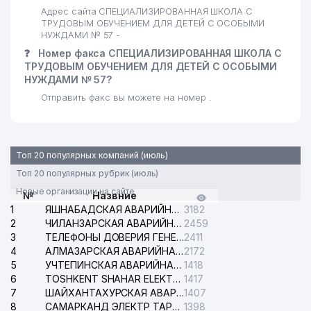
Адрес сайта СПЕЦИАЛИЗИРОВАННАЯ ШКОЛА С
ТРУДОВЫМ ОБУЧЕНИЕМ ДЛЯ ДЕТЕЙ С ОСОБЫМИ
НУЖДАМИ № 57 -
❓
Номер факса СПЕЦИАЛИЗИРОВАННАЯ ШКОЛА С
ТРУДОВЫМ ОБУЧЕНИЕМ ДЛЯ ДЕТЕЙ С ОСОБЫМИ
НУЖДАМИ № 57?
Отправить факс вы можете на номер .
Топ 20 популярных компаний (июль)
Топ 20 популярных рубрик (июль)
Новые организации на сайте
№
Назвние
1
ЯШНАБАДСКАЯ АВАРИЙНАЯ СЛУЖБА ЭЛЕКТРОСЕТИ
3182
2
ЧИЛАНЗАРСКАЯ АВАРИЙНАЯ СЛУЖБА ЭЛЕКТРОСЕТИ
2459
3
ТЕЛЕФОНЫ ДОВЕРИЯ ГЕНЕРАЛЬНОЙ ПРОКУРАТУРЫ РЕСПУБЛИКИ УЗБЕКИСТАН
2411
4
АЛМАЗАРСКАЯ АВАРИЙНАЯ СЛУЖБА ЭЛЕКТРОСЕТИ
2172
5
УЧТЕПИНСКАЯ АВАРИЙНАЯ СЛУЖБА ЭЛЕКТРОСЕТИ
1418
6
TOSHKENT SHAHAR ELEKTR TARMOQLARI KORXONASI АО
1417
7
ШАЙХАНТАХУРСКАЯ АВАРИЙНАЯ СЛУЖБА ЭЛЕКТРОСЕТИ
1407
8
САМАРКАНД ЭЛЕКТР ТАРМОКЛАРИ АО
1398