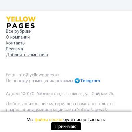
Все рубрики
О компании
Контакты
Реклама
Добавить компанию
Email: info@yellowpages.uz
По поводу размещения рекламы
Telegram
Адрес: 100170, Узбекистан, г. Ташкент, ул. Сайрам 25.
Любое копирование материалов возможно только с
разрешения администрации сайта YellowPages.Uz
Мы
файлы cookie
будет использовать
Copyright © Yellow Pages Uzbekistan, 2009 - 2026 / ООО
"Yellow Pages". Все права защищены All rights reserved.
+99871 ... позвонить
Принимаю