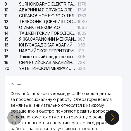
9
SURHONDARYO ELEKTR TARMOKLARI АО
1378
10
АВАРИЙНАЯ СЛУЖБА ЭЛЕКТРОСЕТИ ТАШКЕНТСКОГО РАЙОНА
1286
11
СПРАВОЧНОЕ БЮРО О ТЕЛЕФОНАХ ОРГАНИЗАЦИЙ г. ТАШКЕНТА
1263
12
ТЕЛЕФОНЫ ДОВЕРИЯ ГОСУДАРСТВЕННОГО ЦЕНТРА ТЕСТИРОВАНИЯ
1080
13
O'ZBEKTELEKOM АО
1065
14
ТАШКЕНТСКИЙ ГОРОДСКОЙ СУД ПО ГРАЖДАНСКИМ ДЕЛАМ
1002
15
ЯККАСАРАЙСКИЙ МЕЖРАЙОННЫЙ СУД ПО ГРАЖДАНСКИМ ДЕЛАМ
887
16
ЮНУСАБАДСКАЯ АВАРИЙНАЯ СЛУЖБА ЭЛЕКТРОСЕТИ
858
17
НАВОИЙСКОЕ ТЕРРИТОРИАЛЬНОЕ ПРЕДПРИЯТИЕ ЭЛЕКТРОСЕТИ АО
818
18
Ташкентский следственный изолятор
805
19
СЕРГЕЛИЙСКАЯ АВАРИЙНАЯ СЛУЖБА ЭЛЕКТРОСЕТИ
738
20
УЧТЕПИНСКИЙ МЕЖРАЙОННЫЙ СУД ПО ГРАЖДАНСКИМ ДЕЛАМ
634
CallPro
Хочу поблагодарить команду CallPro колл-центра
за профессиональную работу. Операторы всегда
вежливые, внимательно относятся к каждому
обращению и быстро помогают решить вопросы.
Отдельно хочется отметить грамотную речь,
ответственность и оперативность. Благодаря их
работе значительно улучшилось качество