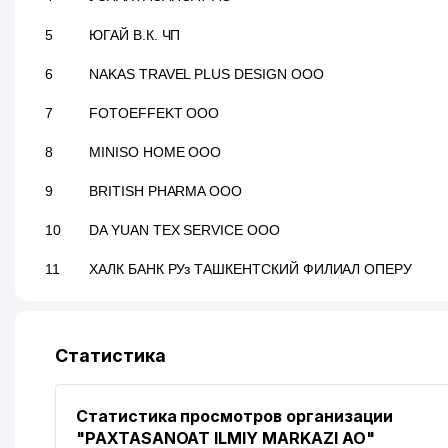
5
ЮГАЙ В.К. ЧП
6
NAKAS TRAVEL PLUS DESIGN ООО
7
FOTOEFFEKT ООО
8
MINISO HOME ООО
9
BRITISH PHARMA ООО
10
DA YUAN TEX SERVICE ООО
11
ХАЛК БАНК РУз ТАШКЕНТСКИЙ ФИЛИАЛ ОПЕРУ
12
INSOFT INVEST ООО
13
YI RAM CORPORATION ООО
Статистика
14
INSOFT INVEST ООО
Статистика просмотров организации
15
Cambridge Learning Center (Oybek)
"PAXTASANOAT ILMIY MARKAZI АО"