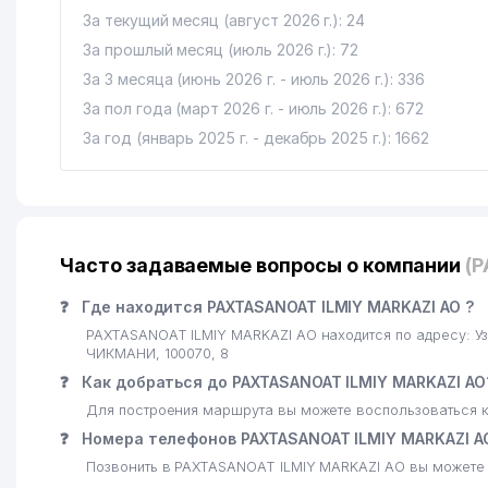
16
XINJIANG MOER CHEMSCIENCE CO. LTD. ПРЕДСТА
За текущий месяц (август 2026 г.): 24
За прошлый месяц (июль 2026 г.): 72
17
Aviatime ООО
За 3 месяца (июнь 2026 г. - июль 2026 г.): 336
18
IBRAT COMPANY ООО
За пол года (март 2026 г. - июль 2026 г.): 672
За год (январь 2025 г. - декабрь 2025 г.): 1662
19
GRAND MIR СП АО
20
MEGA-AVTO RD ООО
21
DICTUM FACTUM FEMIDA АДВОКАТСКОЕ БЮРО
Часто задаваемые вопросы о компании
(
22
QUVNOQ YOZ OROMGOHI ООО
❓
Где находится PAXTASANOAT ILMIY MARKAZI АО ?
23
MOGOL ART ООО
PAXTASANOAT ILMIY MARKAZI АО находится по адресу: У
ЧИКМАНИ, 100070, 8
24
XALQ SUG'URTA ООО СТРАХОВАЯ КОМПАНИЯ
❓
Как добраться до PAXTASANOAT ILMIY MARKAZI АО
25
ORIAT ООО
Для построения маршрута вы можете воспользоваться к
❓
Номера телефонов PAXTASANOAT ILMIY MARKAZI А
26
MAKVA-SERVIS ООО
Позвонить в PAXTASANOAT ILMIY MARKAZI АО вы можете п
27
SMART-RU ЧП