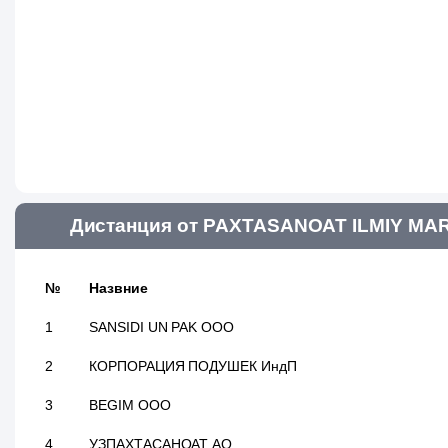
Дистанция от PAXTASANOAT ILMIY MAR
№
Назвние
1
SANSIDI UN PAK ООО
2
КОРПОРАЦИЯ ПОДУШЕК ИндП
3
BEGIM ООО
4
УЗПАХТАСАНОАТ АО