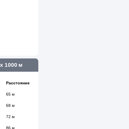
х 1000 м
Расстояние
65 м
68 м
72 м
86 м