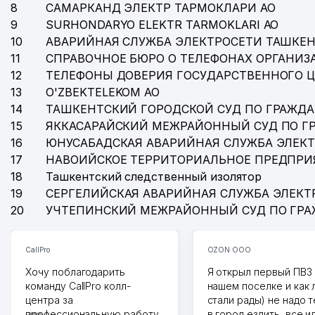
8
САМАРКАНД ЭЛЕКТР ТАРМОКЛАРИ АО
39
MIR MAX PHARM TRADE ЧП
9
SURHONDARYO ELEKTR TARMOKLARI АО
40
ONLINE TICKET SERVICE COMPANY ООО
10
АВАРИЙНАЯ СЛУЖБА ЭЛЕКТРОСЕТИ ТАШКЕН
11
СПРАВОЧНОЕ БЮРО О ТЕЛЕФОНАХ ОРГАНИЗА
41
MIROBOD ADVOKATLARI КОЛЛЕГИЯ АДВОКАТОВ
12
ТЕЛЕФОНЫ ДОВЕРИЯ ГОСУДАРСТВЕННОГО 
13
O'ZBEKTELEKOM АО
42
KINO OLAMI ООО
14
ТАШКЕНТСКИЙ ГОРОДСКОЙ СУД ПО ГРАЖД
43
ORCHIDSALE МАГАЗИН
15
ЯККАСАРАЙСКИЙ МЕЖРАЙОННЫЙ СУД ПО Г
16
ЮНУСАБАДСКАЯ АВАРИЙНАЯ СЛУЖБА ЭЛЕК
44
NASIB TUR ООО
17
НАВОИЙСКОЕ ТЕРРИТОРИАЛЬНОЕ ПРЕДПРИ
18
Ташкентский следственный изолятор
45
ТАШКЕНТСКИЙ ПРОФЕССИОНАЛЬНЫЙ КОЛЛЕДЖ М
19
СЕРГЕЛИЙСКАЯ АВАРИЙНАЯ СЛУЖБА ЭЛЕКТ
46
O'ZAGROSANOATLOYIHA ООО
20
УЧТЕПИНСКИЙ МЕЖРАЙОННЫЙ СУД ПО ГР
47
ASLBRIKET ООО
CallPro
OZON ООО
48
РЕМБЫТСЕРВИС КЛАССИК ООО
Хочу поблагодарить
Я открыл первый ПВЗ 
команду CallPro колл-
нашем поселке и как
49
ДЕТСКИЙ САД №440
центра за
стали рады) не надо 
профессиональную работу.
50
SYNERGY KIDS НОУ
в город ездить, все и