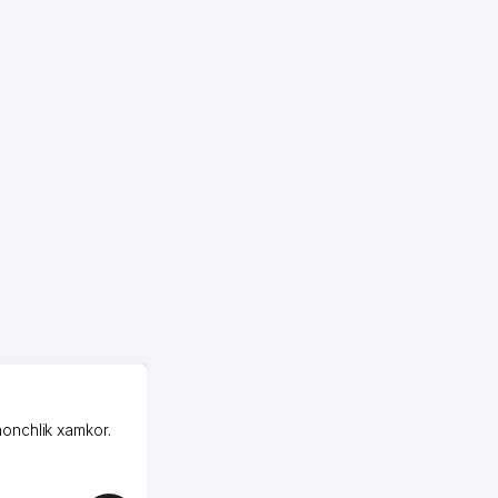
200 м
202 м
208 м
208 м
209 м
210 м
211 м
213 м
213 м
OZON ООО
214 м
honchlik xamkor.
Зашел на Озон в
Узбекистане почти
217 м
случайно, когда коллега
217 м
показал свой кабинет и