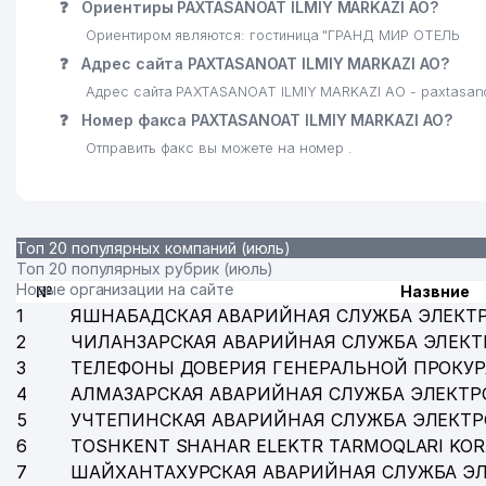
❓
Ориентиры PAXTASANOAT ILMIY MARKAZI АО?
Ориентиром являются: гостиница "ГРАНД МИР ОТЕЛЬ
28
BASCONI LUX ЧП
❓
Адрес сайта PAXTASANOAT ILMIY MARKAZI АО?
29
BASCONI LUX ЧП
Адрес сайта PAXTASANOAT ILMIY MARKAZI АО - paxtasano
❓
Номер факса PAXTASANOAT ILMIY MARKAZI АО?
30
ЦЕНТР СПЕЦИАЛИЗИРОВАННОГО АНАЛИТИЧЕСКОГ
Отправить факс вы можете на номер .
31
ГАЗАРЯН А.С. ИндП
32
SLOJ-SYSTEM ООО
Топ 20 популярных компаний (июль)
33
SIS TRAVEL ДП
Топ 20 популярных рубрик (июль)
Новые организации на сайте
№
Назвние
34
ALBUS ООО
1
ЯШНАБАДСКАЯ АВАРИЙНАЯ СЛУЖБА ЭЛЕКТ
35
SUPER FOOD ЧП
2
ЧИЛАНЗАРСКАЯ АВАРИЙНАЯ СЛУЖБА ЭЛЕКТ
3
ТЕЛЕФОНЫ ДОВЕРИЯ ГЕНЕРАЛЬНОЙ ПРОКУР
36
POLEZNOE PITANIE ООО
4
АЛМАЗАРСКАЯ АВАРИЙНАЯ СЛУЖБА ЭЛЕКТР
5
УЧТЕПИНСКАЯ АВАРИЙНАЯ СЛУЖБА ЭЛЕКТ
37
AVRUD TRAVEL ООО
6
TOSHKENT SHAHAR ELEKTR TARMOQLARI KOR
38
LOMBARD SHARQ KREDIT ООО
7
ШАЙХАНТАХУРСКАЯ АВАРИЙНАЯ СЛУЖБА Э