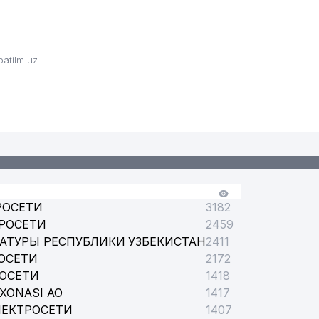
atilm.uz
О КОНТРОЛЯ В ОБЛАСТИ ОХРАНЫ ОКРУЖАЮЩЕЙ СРЕДЫ
РОСЕТИ
3182
РОСЕТИ
2459
АТУРЫ РЕСПУБЛИКИ УЗБЕКИСТАН
2411
ОСЕТИ
2172
РОСЕТИ
1418
XONASI АО
1417
ЛЕКТРОСЕТИ
1407