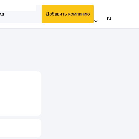
од
Добавить компанию
ru