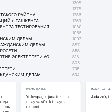
1398
1378
ТСКОГО РАЙОНА
1286
ЦИЙ г. ТАШКЕНТА
1263
ЦЕНТРА ТЕСТИРОВАНИЯ
1080
1065
АНСКИМ ДЕЛАМ
1002
РАЖДАНСКИМ ДЕЛАМ
887
ТРОСЕТИ
858
ЯТИЕ ЭЛЕКТРОСЕТИ АО
818
805
ИЛОСЕРДИЯ
РОСЕТИ
738
АЖДАНСКИМ ДЕЛАМ
634
PALMA TEXTILE
PALMA TEXTILE
в
Yellowpages juda tez, aniq,
Juda zo’r, is
 люди
qulay va sifatlik ishlaydi.
теперь
respect
дут ко