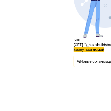
500
[GET] "/_nuxt/builds
Вернуться домой
Новые организаци