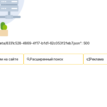
/meta/8331c528-4869-4f17-bfd1-62c053f2feb7.json": 500
и на сайте
Расширенный поиск
Реклама