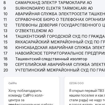
8
САМАРКАНД ЭЛЕКТР ТАРМОКЛАРИ АО
39
LIGHT TECHNOLOGY ООО
9
SURHONDARYO ELEKTR TARMOKLARI АО
40
SEARS-ORIGINAL ООО
10
АВАРИЙНАЯ СЛУЖБА ЭЛЕКТРОСЕТИ ТАШКЕН
11
СПРАВОЧНОЕ БЮРО О ТЕЛЕФОНАХ ОРГАНИЗА
41
PAXTASANOAT ILMIY MARKAZI АО
12
ТЕЛЕФОНЫ ДОВЕРИЯ ГОСУДАРСТВЕННОГО 
13
O'ZBEKTELEKOM АО
42
A-NIKA ООО
14
ТАШКЕНТСКИЙ ГОРОДСКОЙ СУД ПО ГРАЖД
43
FOTOEFFEKT ООО
15
ЯККАСАРАЙСКИЙ МЕЖРАЙОННЫЙ СУД ПО Г
16
ЮНУСАБАДСКАЯ АВАРИЙНАЯ СЛУЖБА ЭЛЕК
44
RITA INVESTMENT ООО
17
НАВОИЙСКОЕ ТЕРРИТОРИАЛЬНОЕ ПРЕДПРИ
18
Ташкентский следственный изолятор
45
MINISO HOME ООО
19
СЕРГЕЛИЙСКАЯ АВАРИЙНАЯ СЛУЖБА ЭЛЕКТ
46
ЮГАЙ В.К. ЧП
20
УЧТЕПИНСКИЙ МЕЖРАЙОННЫЙ СУД ПО ГР
47
NAKAS TRAVEL PLUS DESIGN ООО
CallPro
OZON ООО
48
STABLE VISITOR СЕМЕЙНОЕ ПРЕДПРИЯТИЕ
Хочу поблагодарить
Я открыл первый ПВЗ 
команду CallPro колл-
нашем поселке и как
49
SANSIDI UN PAK ООО
центра за
стали рады) не надо 
профессиональную работу.
50
XALQ SUG'URTA ООО СТРАХОВАЯ КОМПАНИЯ
в город ездить, все и