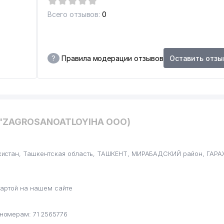
Всего отзывов:
0
?
Правила модерации отзывов
Оставить отзы
О КОНТРОЛЯ В ОБЛАСТИ ОХРАНЫ ОКРУЖАЮЩЕЙ СРЕДЫ
O'ZAGROSANOATLOYIHA ООО)
ИЛОСЕРДИЯ
кистан, Ташкентская область, ТАШКЕНТ, МИРАБАДСКИЙ район, ГАРА
РАНИЧЕННЫМИ ВОЗМОЖНОСТЯМИ № 25
артой на нашем сайте
номерам: 71 2565776