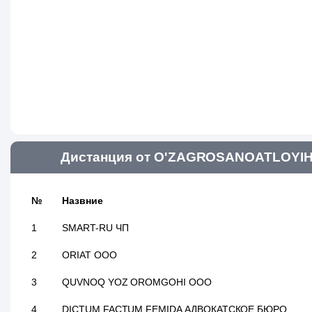
Дистанция от O'ZAGROSANOATLOYIHA
№
Назвние
1
SMART-RU ЧП
2
ORIAT ООО
3
QUVNOQ YOZ OROMGOHI ООО
4
DICTUM FACTUM FEMIDA АДВОКАТСКОЕ БЮРО