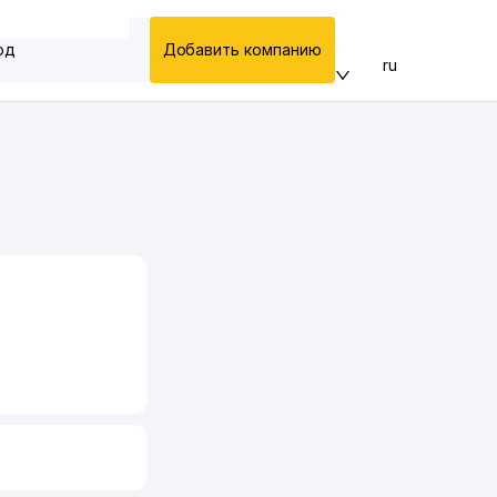
од
Добавить компанию
ru