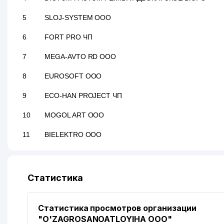
5
SLOJ-SYSTEM ООО
6
FORT PRO ЧП
7
MEGA-AVTO RD ООО
8
EUROSOFT ООО
9
ECO-HAN PROJECT ЧП
10
MOGOL ART ООО
11
BIELEKTRO ООО
12
FORT PRO TRADE ЧП
13
ECOWALL ООО
Статистика
14
MIR MAX PHARM TRADE ЧП
Статистика просмотров организации
15
MAKVA-SERVIS ООО
"O'ZAGROSANOATLOYIHA ООО"