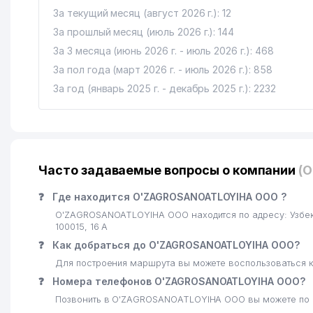
16
SIS TRAVEL ДП
За текущий месяц (август 2026 г.): 12
За прошлый месяц (июль 2026 г.): 144
17
SUPER FOOD ЧП
За 3 месяца (июнь 2026 г. - июль 2026 г.): 468
18
ГАЗАРЯН А.С. ИндП
За пол года (март 2026 г. - июль 2026 г.): 858
За год (январь 2025 г. - декабрь 2025 г.): 2232
19
ЦЕНТР СПЕЦИАЛИЗИРОВАННОГО АНАЛИТИЧЕСКОГ
20
BASCONI LUX ЧП
21
BASCONI LUX ЧП
Часто задаваемые вопросы о компании
(
22
УЗПАХТАСАНОАТ АО
❓
Где находится O'ZAGROSANOATLOYIHA ООО ?
23
ТАШКЕНТСКИЙ ПРОФЕССИОНАЛЬНЫЙ КОЛЛЕДЖ М
O'ZAGROSANOATLOYIHA ООО находится по адресу: Узбе
100015, 16 А
24
IBRAT COMPANY ООО
❓
Как добраться до O'ZAGROSANOATLOYIHA ООО?
25
СПЕЦИАЛИЗИРОВАННАЯ ШКОЛА ДЛЯ ДЕТЕЙ С ОГ
Для построения маршрута вы можете воспользоваться к
❓
Номера телефонов O'ZAGROSANOATLOYIHA ООО?
26
NATALI FOOD ООО
Позвонить в O'ZAGROSANOATLOYIHA ООО вы можете по 
27
PRINT-X ООО