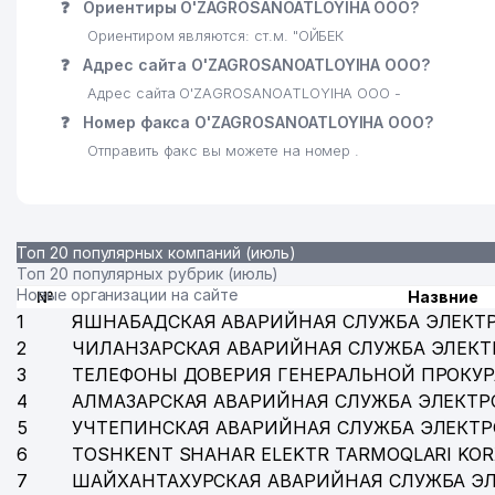
❓
Ориентиры O'ZAGROSANOATLOYIHA ООО?
Ориентиром являются: ст.м. "ОЙБЕК
28
XINJIANG MOER CHEMSCIENCE CO. LTD. ПРЕДСТА
❓
Адрес сайта O'ZAGROSANOATLOYIHA ООО?
29
ТОРГОВОЕ ПРЕДСТАВИТЕЛЬСТВО РОССИЙСКОЙ ФЕ
Адрес сайта O'ZAGROSANOATLOYIHA ООО -
❓
Номер факса O'ZAGROSANOATLOYIHA ООО?
30
TOSHUYJOYLITI АО
Отправить факс вы можете на номер .
31
БАРКАМОЛ АВЛОД ДЕТСКАЯ ШКОЛА ЯККАСАРАЙСК
32
MARCO POLO CENTRAL ASIA TRAVEL ООО
Топ 20 популярных компаний (июль)
33
MAR'YAM LUCH ТЧСЖ
Топ 20 популярных рубрик (июль)
Новые организации на сайте
№
Назвние
34
MARCO POLO TRANSPORTATION ООО
1
ЯШНАБАДСКАЯ АВАРИЙНАЯ СЛУЖБА ЭЛЕКТ
35
AZBUKA FUTBOLA ЧП
2
ЧИЛАНЗАРСКАЯ АВАРИЙНАЯ СЛУЖБА ЭЛЕКТ
3
ТЕЛЕФОНЫ ДОВЕРИЯ ГЕНЕРАЛЬНОЙ ПРОКУР
36
AERODOM-TASHKENT ООО
4
АЛМАЗАРСКАЯ АВАРИЙНАЯ СЛУЖБА ЭЛЕКТР
5
УЧТЕПИНСКАЯ АВАРИЙНАЯ СЛУЖБА ЭЛЕКТ
37
НАЗАРОВ Р. ИндП
6
TOSHKENT SHAHAR ELEKTR TARMOQLARI KOR
38
OROM ORZU СЕМЕЙНОЕ ПРЕДПРИЯТИЕ
7
ШАЙХАНТАХУРСКАЯ АВАРИЙНАЯ СЛУЖБА Э