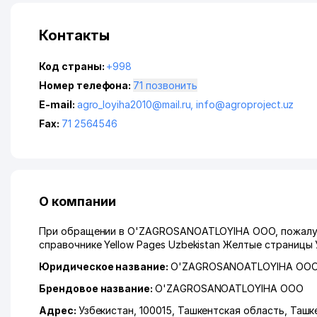
Контакты
Код страны:
+998
Номер телефона:
71 позвонить
E-mail:
agro_loyiha2010@mail.ru
,
info@agroproject.uz
Fax:
71 2564546
О компании
При обращении в O'ZAGROSANOATLOYIHA ООО, пожалуйс
справочнике Yellow Pages Uzbekistan Желтые страницы 
Юридическое название:
O'ZAGROSANOATLOYIHA ОО
Брендовое название:
O'ZAGROSANOATLOYIHA ООО
Адрес:
Узбекистан, 100015,
Ташкентская область
,
Ташк