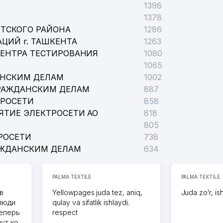
1398
1378
ТСКОГО РАЙОНА
1286
ЦИЙ г. ТАШКЕНТА
1263
ЦЕНТРА ТЕСТИРОВАНИЯ
1080
1065
АНСКИМ ДЕЛАМ
1002
РАЖДАНСКИМ ДЕЛАМ
887
ТРОСЕТИ
858
ЯТИЕ ЭЛЕКТРОСЕТИ АО
818
805
РОСЕТИ
738
АЖДАНСКИМ ДЕЛАМ
634
PALMA TEXTILE
PALMA TEXTILE
в
Yellowpages juda tez, aniq,
Juda zo’r, is
 люди
qulay va sifatlik ishlaydi.
теперь
respect
дут ко