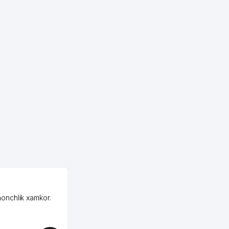
192 м
211 м
213 м
217 м
218 м
218 м
218 м
221 м
222 м
OZON ООО
229 м
honchlik xamkor.
Зашел на Озон в
Узбекистане почти
235 м
случайно, когда коллега
235 м
показал свой кабинет и