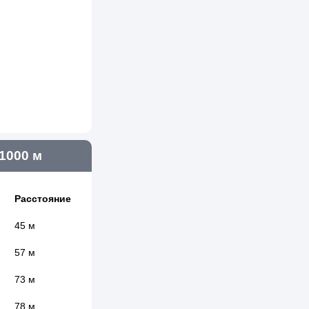
1000 м
Расстояние
45 м
57 м
73 м
78 м