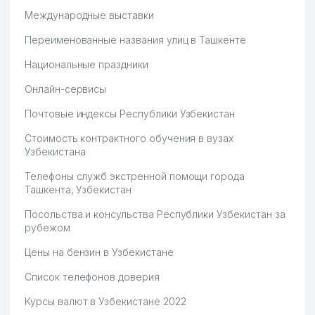
ОТДЕЛ НАРОДНОГО
Международные выставки
58
ОБРАЗОВАНИЯ
245 м
МИРАБАДСКОГО РАЙОНА
Переименованные названия улиц в Ташкенте
Национальные праздники
59
LAVANDERIYA ООО
248 м
Онлайн-сервисы
60
SAFARI SERVIS LYUKS ТЧСЖ
250 м
Почтовые индексы Республики Узбекистан
61
GIZAMIX ООО
251 м
Стоимость контрактного обучения в вузах
FORTUNATE PERFECT
Узбекистана
62
256 м
BUSINESS ООО
Телефоны служб экстренной помощи города
63
IDEAL BUSINESS CENTRE ООО
257 м
Ташкента, Узбекистан
Посольства и консульства Республики Узбекистан за
64
NEW SIGHT ООО
257 м
рубежом
65
STATUS ELITE ООО
259 м
Цены на бензин в Узбекистане
66
FARMAKOM СП ООО
260 м
Список телефонов доверия
67
MAKSIMA PLYUS ООО
260 м
Курсы валют в Узбекистане 2022