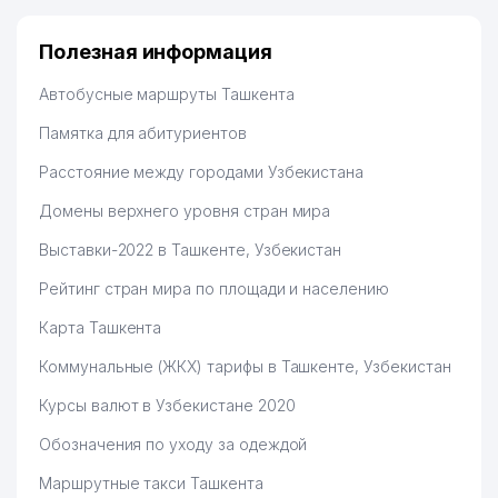
BUYUK CHIN KOMMUNAL
Полезная информация
50
231 м
SERVIS ТЧСЖ
Автобусные маршруты Ташкента
YODGOR DIZAYN SERVIS
51
231 м
ТЧСЖ
Памятка для абитуриентов
Расстояние между городами Узбекистана
FAYZ BUYUK KOMMUNAL
52
234 м
ТЧСЖ
Домены верхнего уровня стран мира
53
MUSAEV MEDIA GROUP ООО
234 м
Выставки-2022 в Ташкенте, Узбекистан
54
РУНАНИ САЛОН КРАСОТЫ
237 м
Рейтинг стран мира по площади и населению
HEIDELBERG ZENTRALAZIEN
Карта Ташкента
55
238 м
ИП ООО
Коммунальные (ЖКХ) тарифы в Ташкенте, Узбекистан
BOYHO'ROZ KOMMUNALCHI
56
238 м
Курсы валют в Узбекистане 2020
ТЧСЖ
Обозначения по уходу за одеждой
REGISTON KOMMUNAL SERVIS
57
240 м
ТЧСЖ
Маршрутные такси Ташкента