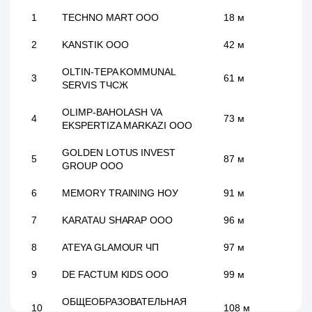
1
TECHNO MART ООО
18 м
2
KANSTIK ООО
42 м
OLTIN-TEPA KOMMUNAL
3
61 м
SERVIS ТЧСЖ
OLIMP-BAHOLASH VA
4
73 м
EKSPERTIZA MARKAZI ООО
GOLDEN LOTUS INVEST
5
87 м
GROUP ООО
6
MEMORY TRAINING НОУ
91 м
7
KARATAU SHARAP ООО
96 м
8
ATEYA GLAMOUR ЧП
97 м
9
DE FACTUM KIDS ООО
99 м
ОБЩЕОБРАЗОВАТЕЛЬНАЯ
10
108 м