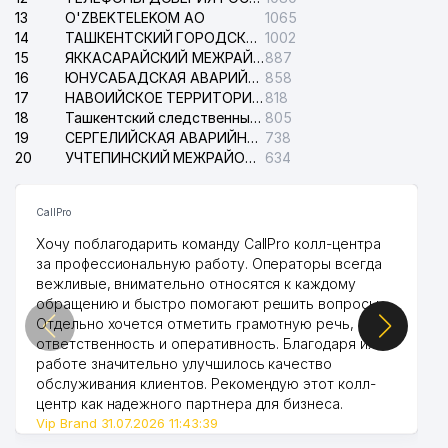
39
ALFA-STYLE ООО
191 м
13
O'ZBEKTELEKOM АО
1065
14
ТАШКЕНТСКИЙ ГОРОДСКОЙ СУД ПО ГРАЖДАНСКИМ ДЕЛАМ
1002
40
DEKOS GROUP ЧП
193 м
15
ЯККАСАРАЙСКИЙ МЕЖРАЙОННЫЙ СУД ПО ГРАЖДАНСКИМ ДЕЛАМ
887
16
ЮНУСАБАДСКАЯ АВАРИЙНАЯ СЛУЖБА ЭЛЕКТРОСЕТИ
858
41
MEGA SUN FOOD ООО
195 м
17
НАВОИЙСКОЕ ТЕРРИТОРИАЛЬНОЕ ПРЕДПРИЯТИЕ ЭЛЕКТРОСЕТИ АО
818
18
ЗАГС ЯККАСАРАЙСКОГО
Ташкентский следственный изолятор
805
42
205 м
РАЙОНА
19
СЕРГЕЛИЙСКАЯ АВАРИЙНАЯ СЛУЖБА ЭЛЕКТРОСЕТИ
738
20
УЧТЕПИНСКИЙ МЕЖРАЙОННЫЙ СУД ПО ГРАЖДАНСКИМ ДЕЛАМ
634
43
OPTIKA FLEX ООО
210 м
CallPro
44
LOCHIN WING ООО
216 м
Хочу поблагодарить команду CallPro колл-центра
45
ДЕТСКИЙ САД № 60
219 м
за профессиональную работу. Операторы всегда
вежливые, внимательно относятся к каждому
46
AMEKS TRAVEL ООО
220 м
обращению и быстро помогают решить вопросы.
Отдельно хочется отметить грамотную речь,
PATRISIYA KOMMUNAL SERVIS
47
220 м
ответственность и оперативность. Благодаря их
ТЧСЖ
работе значительно улучшилось качество
обслуживания клиентов. Рекомендую этот колл-
48
KAMILLA EXCLUSIVE ООО
226 м
центр как надежного партнера для бизнеса.
Vip Brand 31.07.2026 11:43:39
PRO LOGISTIC SERVICES
49
231 м
ПРЕДСТАВИТЕЛЬСТВО