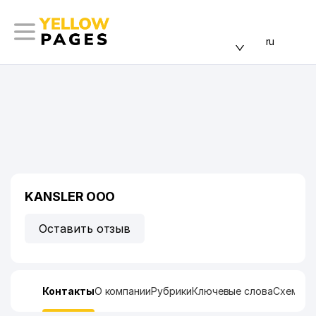
ru
KANSLER ООО
Оставить отзыв
Контакты
О компании
Рубрики
Ключевые слова
Схема п