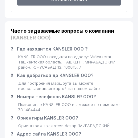
ООО
20
ELGA XIZMAT MIROBOD ООО
144 м
21
ЧЕРНОВА О.В. ИндП
144 м
Часто задаваемые вопросы о компании
22
PROMEAT GROUP CORP ООО
146 м
(KANSLER ООО)
❓
23
Где находится KANSLER ООО ?
APPLE TOUR ООО
146 м
KANSLER ООО находится по адресу: Узбекистан,
AMURA KOMMUNAL SERVIS
Ташкентская область, ТАШКЕНТ, МИРАБАДСКИЙ
24
151 м
ТЧСЖ
район, ЮНУСАБАД 13, 100015, 7
❓
Как добраться до KANSLER ООО?
КИМ НАТАЛЬЯ
25
154 м
Для построения маршрута вы можете
ВЛАДИМИРОВНА ИндП
воспользоваться картой на нашем сайте
❓
26
Номера телефонов KANSLER ООО?
MIREL GROUP ООО
156 м
Позвонить в KANSLER ООО вы можете по номерам:
27
ALSTOM-NATIXIS ООО
158 м
78 1484444
❓
Ориентиры KANSLER ООО?
28
PRINTUZ ЧП
160 м
Ориентиром являются: базар "МИРАБАДСКИЙ
29
A TAXI ООО
164 м
❓
Адрес сайта KANSLER ООО?