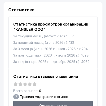
СРЕДНЯЯ ШКОЛА №328
Статистика
11
A.AVLONIY ТСЖ
109 м
12
ЗУБАКОВА Р.Ю. ИндП
109 м
Статистика просмотров организации
13
DIGITAL SERVIS PLUS ЧП
126 м
"KANSLER ООО"
За текущий месяц (август 2026 г.): 54
14
BUSINESS JET ООО
127 м
За прошлый месяц (июль 2026 г.): 138
15
STYLE ILYOS ЧП
133 м
За 3 месяца (июнь 2026 г. - июль 2026 г.): 294
За пол года (март 2026 г. - июль 2026 г.): 1698
16
BANAM KIM ООО
133 м
За год (январь 2025 г. - декабрь 2025 г.): 4062
LOMBARD PROFIT SERVICE
17
135 м
ООО
Статистика отзывов о компании
ASTAS ENDUSTRI TEKSTIL
MAKINALARI SANAYI VE
18
135 м
TICARET A.S.
Всего отзывов:
0
ПРЕДСТАВИТЕЛЬСТВО
?
Правила модерации отзывов
МИРОБОД ДЕХКОН БОЗОРИ
19
136 м
Оставить отзыв