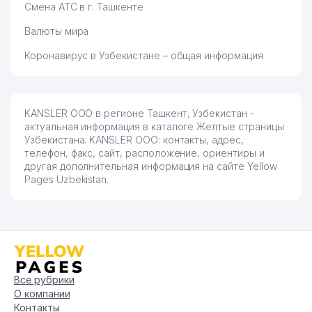
78
297 м
Смена АТС в г. Ташкенте
AGRICULTURE NETWORK ООО
Валюты мира
79
SMALTO DENTE ЧП
298 м
Коронавирус в Узбекистане – общая информация
80
OPTOVIK UNI TRADE ООО
299 м
EXILIM KOMMUNAL SERVIS
81
300 м
ТЧСЖ
KANSLER ООО в регионе Ташкент, Узбекистан -
актуальная информация в каталоге Желтые страницы
82
SAXOVAT KOMMUNAL ТЧСЖ
305 м
Узбекистана. KANSLER ООО: контакты, адрес,
телефон, факс, сайт, расположение, ориентиры и
83
KABULNIYAZOVA O.A. ИндП
305 м
другая дополнительная информация на сайте Yellow
Pages Uzbekistan.
ГАЗОСНАБЖАЮЩИЙ УЧАСТОК
84
306 м
ПО МИРАБАДСКОМУ РАЙОНУ
85
NANO-Z-COATING CA ООО
308 м
NAZORAT AUDIT ООО
86
313 м
АУДИТОРСКАЯ КОМПАНИЯ
Все рубрики
О компании
87
SHER SAN TRANS ЧП
316 м
Контакты