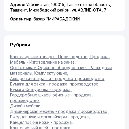
Адрес:
Узбекистан, 100015,
Ташкентская область
,
Ташкент
,
Мирабадский район
,
ул. АВЛИЁ-ОТА
, 7
Ориентир:
базар "МИРАБАДСКИЙ
Рубрики
Канцелярские товары - Производство, Продажа
,
Мебель - Изготовление на заказ
,
Оргтехника и Офисное оборудование - Расходные
материалы, Комплектующие
,
Акварельные краски - продажа, производство
,
Бумага для факса - продажа, производство
,
Бумага Снегурочка - продажа
,
Гардеробные шкафы офисные - продажа,
производство
,
Дизайн мебели
,
Дизайнерская мебель - продажа, производство
,
Ежедневники и органайзеры - продажа
,
Канцелярские ножи - продажа
,
Канцелярский клей - продажа
,