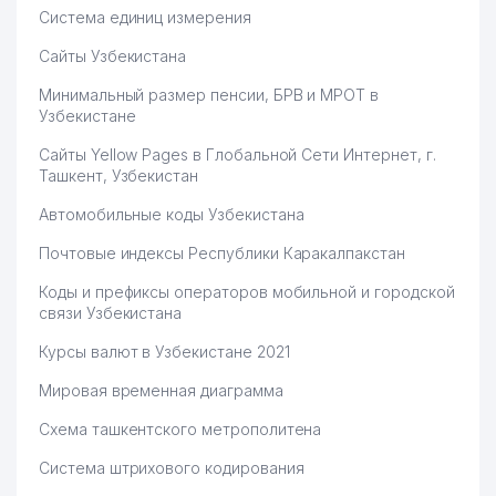
Система единиц измерения
POLYGRAPHIC TECHNOLOGY
68
263 м
ООО
Сайты Узбекистана
69
ALSTOM-NATIXIS ООО
269 м
Минимальный размер пенсии, БРВ и МРОТ в
Узбекистане
70
DYAZ KOMMUNAL LYUKS ТЧСЖ
270 м
Сайты Yellow Pages в Глобальной Сети Интернет, г.
71
BUSINESS EXPLORER СП
279 м
Ташкент, Узбекистан
72
DOG GROOM ЧП
289 м
Автомобильные коды Узбекистана
Почтовые индексы Республики Каракалпакстан
73
COTTON ROAD СП ООО
293 м
Коды и префиксы операторов мобильной и городской
GULHUMOR SERVIS
74
294 м
связи Узбекистана
KOMMUNAL ТЧСЖ
Курсы валют в Узбекистане 2021
75
ИТАЛХИТ ГРУП ООО
295 м
Мировая временная диаграмма
76
SHAKS MEDIA ООО
296 м
Схема ташкентского метрополитена
77
АСАКА БАНК АКБ
297 м
Система штрихового кодирования
KOREA HYDROPONICS