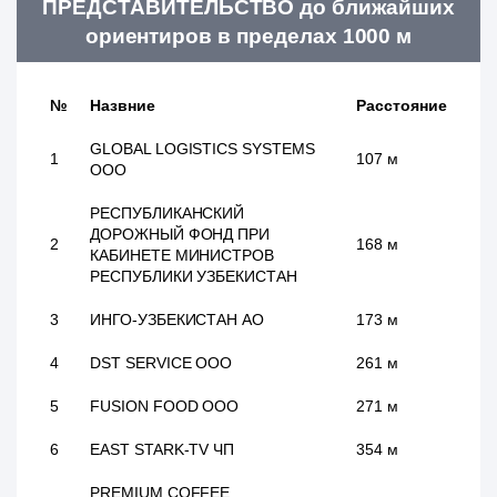
ПРЕДСТАВИТЕЛЬСТВО до ближайших
ориентиров в пределах 1000 м
№
Назвние
Расстояние
GLOBAL LOGISTICS SYSTEMS
1
107 м
ООО
РЕСПУБЛИКАНСКИЙ
ДОРОЖНЫЙ ФОНД ПРИ
2
168 м
КАБИНЕТЕ МИНИСТРОВ
РЕСПУБЛИКИ УЗБЕКИСТАН
3
ИНГО-УЗБЕКИСТАН АО
173 м
4
DST SERVICE ООО
261 м
5
FUSION FOOD ООО
271 м
6
EAST STARK-TV ЧП
354 м
PREMIUM COFFEE