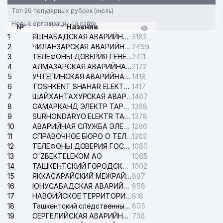
Топ 20 популярных рубрик (июль)
35
GIZA FASHION HOUSE ООО
884 м
Новые организации на сайте
№
Назвние
QULMATOVA DILDORA
1
ЯШНАБАДСКАЯ АВАРИЙНАЯ СЛУЖБА ЭЛЕКТРОСЕТИ
3182
36
893 м
XAMZAYEVNA ИндП
2
ЧИЛАНЗАРСКАЯ АВАРИЙНАЯ СЛУЖБА ЭЛЕКТРОСЕТИ
2459
3
ТЕЛЕФОНЫ ДОВЕРИЯ ГЕНЕРАЛЬНОЙ ПРОКУРАТУРЫ РЕСПУБЛИКИ УЗБЕКИСТАН
2411
37
БЮРО НЕСЧАСТНЫХ СЛУЧАЕВ
924 м
4
АЛМАЗАРСКАЯ АВАРИЙНАЯ СЛУЖБА ЭЛЕКТРОСЕТИ
2172
5
УЧТЕПИНСКАЯ АВАРИЙНАЯ СЛУЖБА ЭЛЕКТРОСЕТИ
1418
KHS GmbH TASHKENT
6
TOSHKENT SHAHAR ELEKTR TARMOQLARI KORXONASI АО
1417
38
945 м
ПРЕДСТАВИТЕЛЬСТВО
7
ШАЙХАНТАХУРСКАЯ АВАРИЙНАЯ СЛУЖБА ЭЛЕКТРОСЕТИ
1407
8
САМАРКАНД ЭЛЕКТР ТАРМОКЛАРИ АО
1398
39
ADVERTISING GUIDE ООО
981 м
9
SURHONDARYO ELEKTR TARMOKLARI АО
1378
10
АВАРИЙНАЯ СЛУЖБА ЭЛЕКТРОСЕТИ ТАШКЕНТСКОГО РАЙОНА
1286
МИНИСТЕРСТВО НАРОДНОГО
11
СПРАВОЧНОЕ БЮРО О ТЕЛЕФОНАХ ОРГАНИЗАЦИЙ г. ТАШКЕНТА
1263
40
ОБРАЗОВАНИЯ РЕСПУБЛИКИ
997 м
12
ТЕЛЕФОНЫ ДОВЕРИЯ ГОСУДАРСТВЕННОГО ЦЕНТРА ТЕСТИРОВАНИЯ
1080
УЗБЕКИСТАН
13
O'ZBEKTELEKOM АО
1065
14
ТАШКЕНТСКИЙ ГОРОДСКОЙ СУД ПО ГРАЖДАНСКИМ ДЕЛАМ
1002
15
ЯККАСАРАЙСКИЙ МЕЖРАЙОННЫЙ СУД ПО ГРАЖДАНСКИМ ДЕЛАМ
887
16
ЮНУСАБАДСКАЯ АВАРИЙНАЯ СЛУЖБА ЭЛЕКТРОСЕТИ
858
17
НАВОИЙСКОЕ ТЕРРИТОРИАЛЬНОЕ ПРЕДПРИЯТИЕ ЭЛЕКТРОСЕТИ АО
818
18
Ташкентский следственный изолятор
805
19
СЕРГЕЛИЙСКАЯ АВАРИЙНАЯ СЛУЖБА ЭЛЕКТРОСЕТИ
738