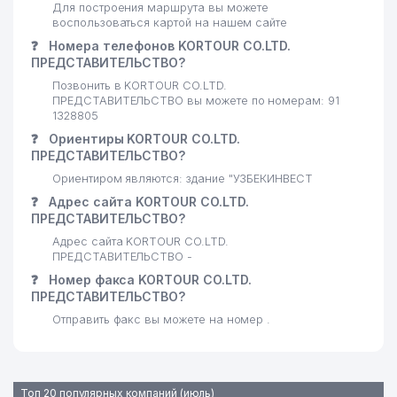
25
744 м
Для построения маршрута вы можете
ООО
воспользоваться картой на нашем сайте
26
ТЕПЛОЭЛЕКТРОПРОЕКТ АО
781 м
❓
Номера телефонов KORTOUR CO.LTD.
ПРЕДСТАВИТЕЛЬСТВО?
27
ГОСГЕОЛИНФОРМЦЕНТР ГП
832 м
Позвонить в KORTOUR CO.LTD.
ПРЕДСТАВИТЕЛЬСТВО вы можете по номерам: 91
ИНСТИТУТ МИНЕРАЛЬНЫХ
1328805
28
832 м
РЕСУРСОВ ГП
❓
Ориентиры KORTOUR CO.LTD.
ПРЕДСТАВИТЕЛЬСТВО?
29
ELSTAB ООО
834 м
Ориентиром являются: здание "УЗБЕКИНВЕСТ
ГОСУДАРСТВЕННЫЙ МУЗЕЙ
❓
Адрес сайта KORTOUR CO.LTD.
30
834 м
ГЕОЛОГИИ
ПРЕДСТАВИТЕЛЬСТВО?
Адрес сайта KORTOUR CO.LTD.
31
GLORIA MAX ООО
835 м
ПРЕДСТАВИТЕЛЬСТВО -
❓
Номер факса KORTOUR CO.LTD.
32
ANGELS FOOD HOLDING ООО
855 м
ПРЕДСТАВИТЕЛЬСТВО?
Отправить факс вы можете на номер .
МУЗЕЙ ЖЕЛЕЗНОДОРОЖНОЙ
33
874 м
ТЕХНИКИ
НОТАРИАЛЬНАЯ КОНТОРА №8
34
883 м
МИРАБАДСКОГО РАЙОНА
Топ 20 популярных компаний (июль)