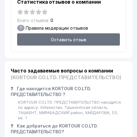
Статистика отзывов о компании
СТАНДАРТИЗАЦИИ И
17
СЕРТИФИКАЦИИ
596 м
ЛЕКАРСТВЕННЫХ СРЕДСТВ
Всего отзывов:
0
ООО
?
Правила модерации отзывов
18
LANISEL ООО
598 м
Оставить отзыв
ТАШКЕНТСКИЙ
19
ФАРМАЦЕВТИЧЕСКИЙ
613 м
ИНСТИТУТ (ТашФармИ)
MYUNG SUNG PLACON
Часто задаваемые вопросы о компании
20
616 м
ПРЕДСТАВИТЕЛЬСТВО
(KORTOUR CO.LTD. ПРЕДСТАВИТЕЛЬСТВО)
21
PREMIUM SPORT GROUP ООО
645 м
❓
Где находится KORTOUR CO.LTD.
ПРЕДСТАВИТЕЛЬСТВО ?
22
AFSONA MAKON ООО
653 м
KORTOUR CO.LTD. ПРЕДСТАВИТЕЛЬСТВО находится
по адресу: Узбекистан, Ташкентская область,
23
BRONUS ООО
734 м
ТАШКЕНТ, МИРАБАДСКИЙ район, ХАЙДАРОВА, 53,
кв. 1
24
GLOBAL-GAS ООО
738 м
❓
Как добраться до KORTOUR CO.LTD.
ПРЕДСТАВИТЕЛЬСТВО?
SOYUZTRANSLINK EXPEDITION