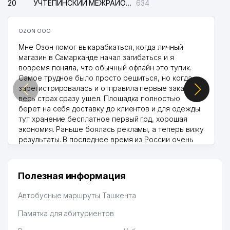
20
УЧТЕПИНСКИЙ МЕЖРАЙОННЫЙ СУД ПО ГРАЖДАНСКИМ ДЕЛАМ
634
OZON ООО
Мне Озон помог выкарабкаться, когда личный
магазин в Самарканде начал загибаться и я
вовремя поняла, что обычный офлайн это тупик.
Самое трудное было просто решиться, но когда
зарегистрировалась и отправила первые заказы,
весь страх сразу ушел. Площадка полностью
берет на себя доставку до клиентов и для одежды
тут хранение бесплатное первый год, хорошая
экономия. Раньше боялась рекламы, а теперь вижу
результаты. В последнее время из России очень
много заказывают, а вначале только по
Узбекистану брали, но вяло. Удалось раскрутиться,
дальше развиваюсь потихоньку😊
Полезная информация
Hamida 03.08.2026 12:45:39
Автобусные маршруты Ташкента
Памятка для абитуриентов