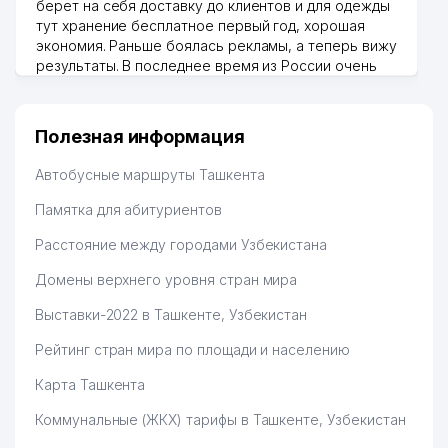
LOGISTIK ООО
берет на себя доставку до клиентов и для одежды
тут хранение бесплатное первый год, хорошая
41
ASIA ADVENTURES ООО
752 м
экономия. Раньше боялась рекламы, а теперь вижу
результаты. В последнее время из России очень
HONEYWELL
много заказывают, а вначале только по
42
758 м
ПРЕДСТАВИТЕЛЬСТВО
Узбекистану брали, но вяло. Удалось раскрутиться,
дальше развиваюсь потихоньку😊
Полезная информация
УПРАВЛЕНИЕ МАТЕРИАЛЬНО-
Hamida 03.08.2026 12:45:39
43
ТЕХНИЧЕСКОГО И ВОЕННОГО
770 м
Автобусные маршруты Ташкента
СНАБЖЕНИЯ МВД РУз
Памятка для абитуриентов
44
FUSION FOOD ООО
777 м
Расстояние между городами Узбекистана
45
LINEAR PANEL ООО
779 м
Домены верхнего уровня стран мира
46
DST SERVICE ООО
781 м
Выставки-2022 в Ташкенте, Узбекистан
47
ПОСОЛЬСТВО МАЛАЙЗИИ
782 м
Рейтинг стран мира по площади и населению
48
ТЕПЛОЭЛЕКТРОПРОЕКТ АО
789 м
Карта Ташкента
НОТАРИАЛЬНАЯ КОНТОРА №8
Коммунальные (ЖКХ) тарифы в Ташкенте, Узбекистан
49
809 м
МИРАБАДСКОГО РАЙОНА