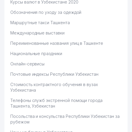
Курсы валют в Узбекистане 2020
50
BANAM KIM ООО
833 м
Обозначения по уходу за одеждой
51
ELGA XIZMAT MIROBOD ООО
838 м
Маршрутные такси Ташкента
52
GAZ PECHKA TA'MIRI ЧП
839 м
Международные выставки
ПОСОЛЬСТВО НАРОДНОЙ
Переименованные названия улиц в Ташкенте
53
841 м
РЕСПУБЛИКИ БАНГЛАДЕШ
Национальные праздники
54
COOL KIDS НОУ
869 м
Онлайн-сервисы
55
AFSONA MAKON ООО
900 м
Почтовые индексы Республики Узбекистан
ИНСТИТУТ МИНЕРАЛЬНЫХ
56
923 м
Стоимость контрактного обучения в вузах
РЕСУРСОВ ГП
Узбекистана
ГОСУДАРСТВЕННЫЙ МУЗЕЙ
Телефоны служб экстренной помощи города
57
928 м
ГЕОЛОГИИ
Ташкента, Узбекистан
58
ГОСГЕОЛИНФОРМЦЕНТР ГП
930 м
Посольства и консульства Республики Узбекистан за
рубежом
59
ELSTAB ООО
930 м