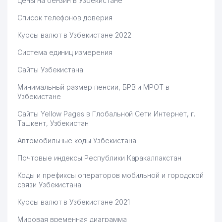
Цены на бензин в Узбекистане
РЕСПУБЛИКАНСКИЙ
Список телефонов доверия
ДОРОЖНЫЙ ФОНД ПРИ
60
950 м
КАБИНЕТЕ МИНИСТРОВ
Курсы валют в Узбекистане 2022
РЕСПУБЛИКИ УЗБЕКИСТАН
Система единиц измерения
61
FAR INTER GARDEN ООО
977 м
Сайты Узбекистана
GLOBAL LOGISTICS SYSTEMS
62
983 м
Минимальный размер пенсии, БРВ и МРОТ в
ООО
Узбекистане
МИНИСТЕРСТВО ВНУТРЕННИХ
Сайты Yellow Pages в Глобальной Сети Интернет, г.
63
ДЕЛ РЕСПУБЛИКИ УЗБЕКИСТАН
985 м
Ташкент, Узбекистан
(МВД)
Автомобильные коды Узбекистана
PREMIUM COFFEE PROJECT
64
986 м
ООО
Почтовые индексы Республики Каракалпакстан
INTERCONCEPTS
Коды и префиксы операторов мобильной и городской
65
INTERCORPORATED
988 м
связи Узбекистана
ПРЕДСТАВИТЕЛЬСТВО
Курсы валют в Узбекистане 2021
66
МУСААИС ООО
990 м
Мировая временная диаграмма