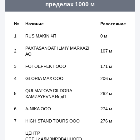
пределах 1000 м
№
Назвние
Расстояние
1
RUS MAKIN ЧП
0 м
PAXTASANOAT ILMIY MARKAZI
2
107 м
АО
3
FOTOEFFEKT ООО
171 м
4
GLORIA MAX ООО
206 м
QULMATOVA DILDORA
5
262 м
XAMZAYEVNA ИндП
6
A-NIKA ООО
274 м
7
HIGH STAND TOURS ООО
276 м
ЦЕНТР
СПЕЦИАЛИЗИРОВАННОГО