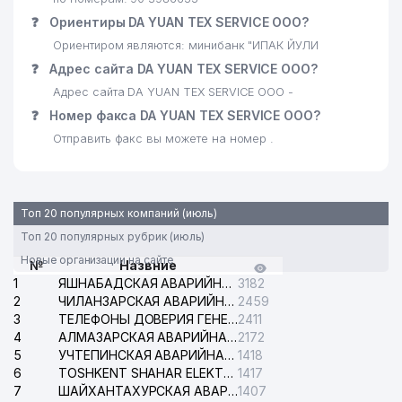
CORRIDA FOOD СЕМЕЙНОЕ
24
532 м
❓
Ориентиры DA YUAN TEX SERVICE ООО?
ПРЕДПРИЯТИЕ
Ориентиром являются: минибанк "ИПАК ЙУЛИ
25
LANISEL ООО
548 м
❓
Адрес сайта DA YUAN TEX SERVICE ООО?
Адрес сайта DA YUAN TEX SERVICE ООО -
26
ИТАЛХИТ ГРУП ООО
566 м
❓
Номер факса DA YUAN TEX SERVICE ООО?
РЕСПУБЛИКАНСКАЯ
Отправить факс вы можете на номер .
СПЕЦИАЛИЗИРОВАННАЯ
27
585 м
ХОРЕОГРАФИЧЕСКАЯ ШКОЛА
ИНТЕРНАТ
Топ 20 популярных компаний (июль)
28
SADA ООО
592 м
Топ 20 популярных рубрик (июль)
29
OCEAN-SEEFOOD ООО
639 м
Новые организации на сайте
№
Назвние
1
ЯШНАБАДСКАЯ АВАРИЙНАЯ СЛУЖБА ЭЛЕКТРОСЕТИ
3182
ПОСОЛЬСТВО РЕСПУБЛИКИ
30
642 м
2
ЧИЛАНЗАРСКАЯ АВАРИЙНАЯ СЛУЖБА ЭЛЕКТРОСЕТИ
2459
ЮЖНАЯ КОРЕЯ
3
ТЕЛЕФОНЫ ДОВЕРИЯ ГЕНЕРАЛЬНОЙ ПРОКУРАТУРЫ РЕСПУБЛИКИ УЗБЕКИСТАН
2411
4
АЛМАЗАРСКАЯ АВАРИЙНАЯ СЛУЖБА ЭЛЕКТРОСЕТИ
2172
DISTRITECH CENTRAL ASIA
31
648 м
5
УЧТЕПИНСКАЯ АВАРИЙНАЯ СЛУЖБА ЭЛЕКТРОСЕТИ
1418
ООО
6
TOSHKENT SHAHAR ELEKTR TARMOQLARI KORXONASI АО
1417
7
ШАЙХАНТАХУРСКАЯ АВАРИЙНАЯ СЛУЖБА ЭЛЕКТРОСЕТИ
1407
32
GLOBAL-GAS ООО
664 м