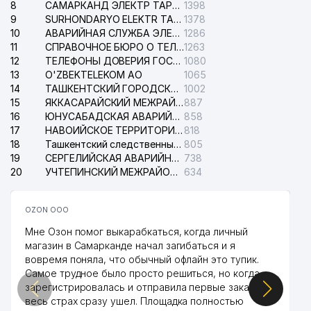
8
САМАРКАНД ЭЛЕКТР ТАРМОКЛАРИ АО
1398
9
MITSUI & CO., LTD.
SURHONDARYO ELEKTR TARMOKLARI АО
1378
33
666 м
ПРЕДСТАВИТЕЛЬСТВО
10
АВАРИЙНАЯ СЛУЖБА ЭЛЕКТРОСЕТИ ТАШКЕНТСКОГО РАЙОНА
1286
11
СПРАВОЧНОЕ БЮРО О ТЕЛЕФОНАХ ОРГАНИЗАЦИЙ г. ТАШКЕНТА
1263
ТАШКЕНТСКИЙ
12
ТЕЛЕФОНЫ ДОВЕРИЯ ГОСУДАРСТВЕННОГО ЦЕНТРА ТЕСТИРОВАНИЯ
1080
34
ФАРМАЦЕВТИЧЕСКИЙ
680 м
13
O'ZBEKTELEKOM АО
1065
ИНСТИТУТ (ТашФармИ)
14
ТАШКЕНТСКИЙ ГОРОДСКОЙ СУД ПО ГРАЖДАНСКИМ ДЕЛАМ
1002
15
ЯККАСАРАЙСКИЙ МЕЖРАЙОННЫЙ СУД ПО ГРАЖДАНСКИМ ДЕЛАМ
887
35
АНДИЖАНКАБЕЛЬ СП АО
684 м
16
ЮНУСАБАДСКАЯ АВАРИЙНАЯ СЛУЖБА ЭЛЕКТРОСЕТИ
858
17
НАВОИЙСКОЕ ТЕРРИТОРИАЛЬНОЕ ПРЕДПРИЯТИЕ ЭЛЕКТРОСЕТИ АО
818
36
EAST STARK-TV ЧП
688 м
18
Ташкентский следственный изолятор
805
19
СЕРГЕЛИЙСКАЯ АВАРИЙНАЯ СЛУЖБА ЭЛЕКТРОСЕТИ
738
НАУЧНЫЙ ЦЕНТР
20
УЧТЕПИНСКИЙ МЕЖРАЙОННЫЙ СУД ПО ГРАЖДАНСКИМ ДЕЛАМ
634
СТАНДАРТИЗАЦИИ И
37
СЕРТИФИКАЦИИ
700 м
ЛЕКАРСТВЕННЫХ СРЕДСТВ
OZON ООО
ООО
Мне Озон помог выкарабкаться, когда личный
магазин в Самарканде начал загибаться и я
38
KANSLER ООО
702 м
вовремя поняла, что обычный офлайн это тупик.
Самое трудное было просто решиться, но когда
39
VERANJ PLUS ООО
713 м
зарегистрировалась и отправила первые заказы,
весь страх сразу ушел. Площадка полностью
FAYSEL KONSTRUKTION
40
742 м