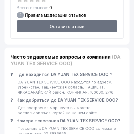
Всего отзывов:
0
16
ADVERTISING GUIDE ООО
448 м
?
Правила модерации отзывов
СПЕЦИАЛИЗИРОВАННАЯ
Оставить отзыв
ШКОЛА ДЛЯ ДЕТЕЙ С
17
450 м
ОГРАНИЧЕННЫМИ
ВОЗМОЖНОСТЯМИ № 25
MARCO POLO
18
493 м
TRANSPORTATION ООО
Часто задаваемые вопросы о компании
(DA
YUAN TEX SERVICE ООО)
19
KEY SOLUTIONS ООО
494 м
❓
Где находится DA YUAN TEX SERVICE ООО ?
20
ANGELS FOOD HOLDING ООО
495 м
DA YUAN TEX SERVICE ООО находится по адресу:
Узбекистан, Ташкентская область, ТАШКЕНТ,
KHS GmbH TASHKENT
ЯККАСАРАЙСКИЙ район, КОНЧИЛАР, 100000, 27/6
21
499 м
ПРЕДСТАВИТЕЛЬСТВО
❓
Как добраться до DA YUAN TEX SERVICE ООО?
Для построения маршрута вы можете
BERLIN-CHEMIE MENARINI
22
508 м
воспользоваться картой на нашем сайте
GROUP ПРЕДСТАВИТЕЛЬСТВО
❓
Номера телефонов DA YUAN TEX SERVICE ООО?
23
ART HOTELS ООО
530 м
Позвонить в DA YUAN TEX SERVICE ООО вы можете
по номерам: 90 3986655