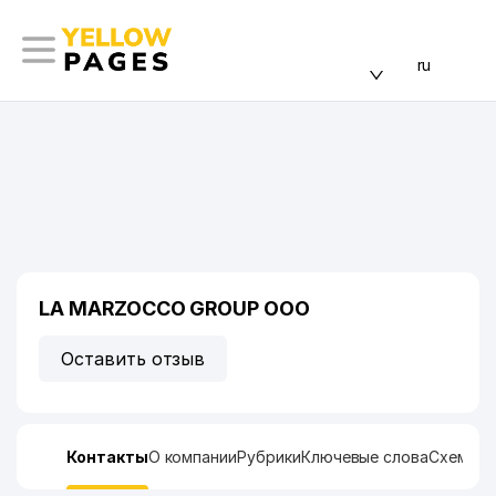
ru
LA MARZOСCO GROUP ООО
Оставить отзыв
Контакты
О компании
Рубрики
Ключевые слова
Схема п