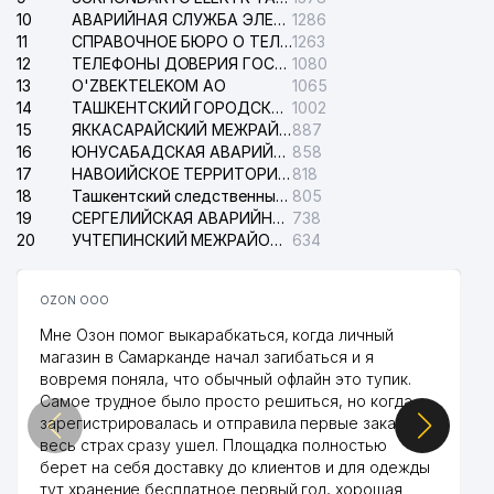
10
АВАРИЙНАЯ СЛУЖБА ЭЛЕКТРОСЕТИ ТАШКЕНТСКОГО РАЙОНА
1286
35
ART HOTELS ООО
661 м
11
СПРАВОЧНОЕ БЮРО О ТЕЛЕФОНАХ ОРГАНИЗАЦИЙ г. ТАШКЕНТА
1263
12
KATTA TANAFFUS BILIMDON
ТЕЛЕФОНЫ ДОВЕРИЯ ГОСУДАРСТВЕННОГО ЦЕНТРА ТЕСТИРОВАНИЯ
1080
36
678 м
НОУ
13
O'ZBEKTELEKOM АО
1065
14
ТАШКЕНТСКИЙ ГОРОДСКОЙ СУД ПО ГРАЖДАНСКИМ ДЕЛАМ
1002
РЕСПУБЛИКАНСКАЯ
15
ЯККАСАРАЙСКИЙ МЕЖРАЙОННЫЙ СУД ПО ГРАЖДАНСКИМ ДЕЛАМ
887
СПЕЦИАЛИЗИРОВАННАЯ
16
ЮНУСАБАДСКАЯ АВАРИЙНАЯ СЛУЖБА ЭЛЕКТРОСЕТИ
858
37
731 м
ХОРЕОГРАФИЧЕСКАЯ ШКОЛА
17
НАВОИЙСКОЕ ТЕРРИТОРИАЛЬНОЕ ПРЕДПРИЯТИЕ ЭЛЕКТРОСЕТИ АО
818
ИНТЕРНАТ
18
Ташкентский следственный изолятор
805
19
СЕРГЕЛИЙСКАЯ АВАРИЙНАЯ СЛУЖБА ЭЛЕКТРОСЕТИ
738
38
GLORIA MAX ООО
736 м
20
УЧТЕПИНСКИЙ МЕЖРАЙОННЫЙ СУД ПО ГРАЖДАНСКИМ ДЕЛАМ
634
ТАШКЕНТСКИЙ ОБЛАСТНОЙ
ИНСТИТУТ ПЕРЕПОДГОТОВКИ
OZON ООО
39
И ПОВЫШЕНИЯ
741 м
Мне Озон помог выкарабкаться, когда личный
КВАЛИФИКАЦИИ
магазин в Самарканде начал загибаться и я
ПЕДАГОГИЧЕСКИХ КАДРОВ
вовремя поняла, что обычный офлайн это тупик.
Самое трудное было просто решиться, но когда
SOYUZTRANSLINK EXPEDITION
40
771 м
зарегистрировалась и отправила первые заказы,
ООО
весь страх сразу ушел. Площадка полностью
берет на себя доставку до клиентов и для одежды
41
QUYOSH-KONSAL ООО
778 м
тут хранение бесплатное первый год, хорошая