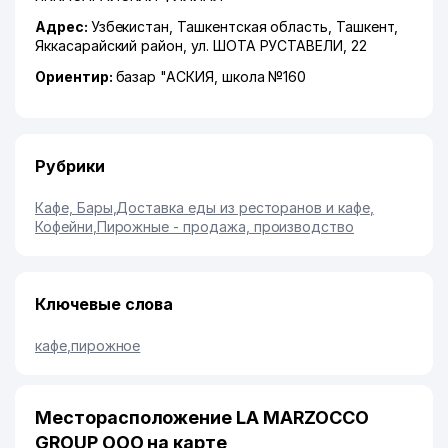
Адрес:
Узбекистан,
Ташкентская область
,
Ташкент
,
Яккасарайский район
,
ул. ШОТА РУСТАВЕЛИ
, 22
Ориентир:
базар "АСКИЯ, школа №160
Рубрики
Кафе, Бары
,
Доставка еды из ресторанов и кафе
,
Кофейни
,
Пирожные - продажа, производство
Ключевые слова
кафе
,
пирожное
Месторасположение LA MARZOСCO
GROUP ООО на карте