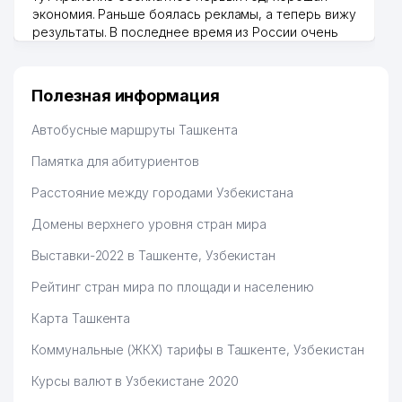
QULMATOVA DILDORA
экономия. Раньше боялась рекламы, а теперь вижу
42
844 м
XAMZAYEVNA ИндП
результаты. В последнее время из России очень
много заказывают, а вначале только по
43
GIZA FASHION HOUSE ООО
881 м
Узбекистану брали, но вяло. Удалось раскрутиться,
дальше развиваюсь потихоньку😊
Полезная информация
44
PREMIUM SPORT GROUP ООО
886 м
Hamida 03.08.2026 12:45:39
Автобусные маршруты Ташкента
МИНИСТЕРСТВО НАРОДНОГО
45
ОБРАЗОВАНИЯ РЕСПУБЛИКИ
892 м
Памятка для абитуриентов
УЗБЕКИСТАН
Расстояние между городами Узбекистана
ЕВРЕЙСКИЙ НАЦИОНАЛЬНЫЙ
46
КУЛЬТУРНЫЙ ЦЕНТР
898 м
Домены верхнего уровня стран мира
УЗБЕКИСТАНА
Выставки-2022 в Ташкенте, Узбекистан
АВДЕТ НАЦИОНАЛЬНЫЙ
Рейтинг стран мира по площади и населению
47
КУЛЬТУРНЫЙ ЦЕНТР
905 м
КРЫМСКИХ ТАТАР г. ТАШКЕНТА
Карта Ташкента
48
CABONO ООО
927 м
Коммунальные (ЖКХ) тарифы в Ташкенте, Узбекистан
МИНИСТЕРСТВО ЗАНЯТОСТИ И
Курсы валют в Узбекистане 2020
49
ТРУДОВЫХ ОТНОШЕНИЙ
932 м