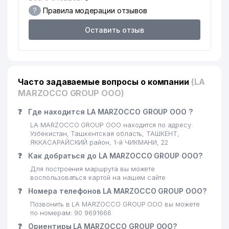
15
A-NIKA ООО
408 м
?
Правила модерации отзывов
PREMIUM COFFEE PROJECT
16
408 м
Оставить отзыв
ООО
17
GARANT TRAVEL ООО
431 м
УЗКУРИЛИШМАТЕРИАЛСАВДО
18
456 м
ООО
Часто задаваемые вопросы о компании
(LA
MARZOСCO GROUP ООО)
19
JET'AIME CLASSIC ЧП
467 м
❓
Где находится LA MARZOСCO GROUP ООО ?
20
FOTOEFFEKT ООО
476 м
LA MARZOСCO GROUP ООО находится по адресу:
Узбекистан, Ташкентская область, ТАШКЕНТ,
PAXTASANOAT ILMIY MARKAZI
ЯККАСАРАЙСКИЙ район, 1-й ЧИКМАНИ, 22
21
481 м
АО
❓
Как добраться до LA MARZOСCO GROUP ООО?
22
Для построения маршрута вы можете
АНДИЖАНКАБЕЛЬ СП АО
544 м
воспользоваться картой на нашем сайте
23
NAMUNA-DIYOR ЧНПП
548 м
❓
Номера телефонов LA MARZOСCO GROUP ООО?
Позвонить в LA MARZOСCO GROUP ООО вы можете
24
ELAN-EXPRESS ООО
554 м
по номерам: 90 9691666
❓
Ориентиры LA MARZOСCO GROUP ООО?