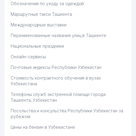
РЕСПУБЛИКИ УЗБЕКИСТАН
Обозначения по уходу за одеждой
Маршрутные такси Ташкента
50
KREATIV STUDIO KARAVAN ООО
941 м
Международные выставки
51
CARAVAN GROUP ООО
952 м
Переименованные названия улиц в Ташкенте
52
KANSLER ООО
990 м
Национальные праздники
ANVAR'S GUESTS СЕМЕЙНОЕ
53
991 м
ПРЕДПРИЯТИЕ
Онлайн-сервисы
Почтовые индексы Республики Узбекистан
Стоимость контрактного обучения в вузах
Узбекистана
Телефоны служб экстренной помощи города
Ташкента, Узбекистан
Посольства и консульства Республики Узбекистан за
рубежом
Цены на бензин в Узбекистане