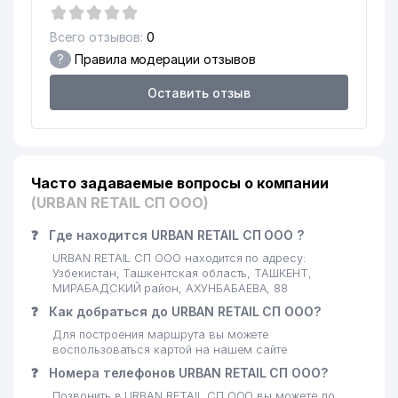
17
ИНГО-УЗБЕКИСТАН АО
763 м
Всего отзывов:
0
?
Правила модерации отзывов
НАЦИОНАЛЬНЫЙ ИНСТИТУТ
ХУДОЖЕСТВ И ДИЗАЙНА им.
18
767 м
Оставить отзыв
КАМАЛИДДИНА БЕХЗОДА
(НИХД)
SOYUZTRANSLINK EXPEDITION
19
782 м
ООО
Часто задаваемые вопросы о компании
СПЕЦИАЛИЗИРОВАННАЯ
(URBAN RETAIL СП ООО)
ШКОЛА ДЛЯ ДЕТЕЙ С
20
794 м
ОГРАНИЧЕННЫМИ
❓
Где находится URBAN RETAIL СП ООО ?
ВОЗМОЖНОСТЯМИ № 25
URBAN RETAIL СП ООО находится по адресу:
Узбекистан, Ташкентская область, ТАШКЕНТ,
ЦЕНТР
МИРАБАДСКИЙ район, АХУНБАБАЕВА, 88
СПЕЦИАЛИЗИРОВАННОГО
❓
Как добраться до URBAN RETAIL СП ООО?
21
АНАЛИТИЧЕСКОГО КОНТРОЛЯ
795 м
В ОБЛАСТИ ОХРАНЫ
Для построения маршрута вы можете
воспользоваться картой на нашем сайте
ОКРУЖАЮЩЕЙ СРЕДЫ
❓
Номера телефонов URBAN RETAIL СП ООО?
22
EAST STARK-TV ЧП
795 м
Позвонить в URBAN RETAIL СП ООО вы можете по