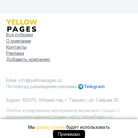
Все рубрики
О компании
Контакты
Реклама
Добавить компанию
Email: info@yellowpages.uz
По поводу размещения рекламы
Telegram
Адрес: 100170, Узбекистан, г. Ташкент, ул. Сайрам 25.
Любое копирование материалов возможно только с
разрешения администрации сайта YellowPages.Uz
Мы
файлы cookie
будет использовать
Copyright © Yellow Pages Uzbekistan, 2009 - 2026 / ООО
"Yellow Pages". Все права защищены All rights reserved.
+99890 ... позвонить
Принимаю