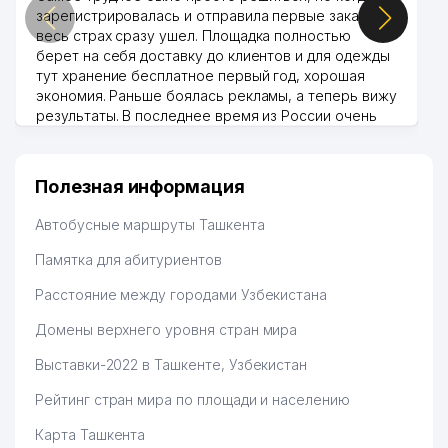
39
OCEAN-SEEFOOD ООО
982 м
зарегистрировалась и отправила первые заказы,
весь страх сразу ушел. Площадка полностью
40
LANISEL ООО
994 м
берет на себя доставку до клиентов и для одежды
тут хранение бесплатное первый год, хорошая
экономия. Раньше боялась рекламы, а теперь вижу
результаты. В последнее время из России очень
много заказывают, а вначале только по
Узбекистану брали, но вяло. Удалось раскрутиться,
дальше развиваюсь потихоньку😊
Полезная информация
Hamida 03.08.2026 12:45:39
Автобусные маршруты Ташкента
Памятка для абитуриентов
Расстояние между городами Узбекистана
Домены верхнего уровня стран мира
Выставки-2022 в Ташкенте, Узбекистан
Рейтинг стран мира по площади и населению
Карта Ташкента