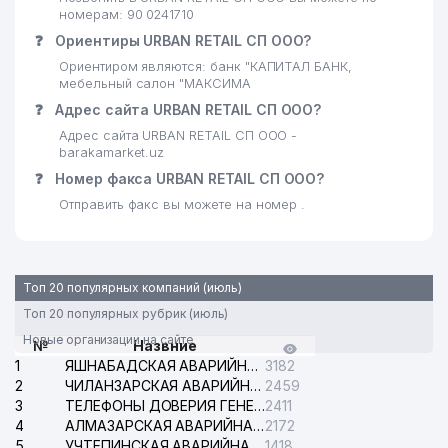
номерам: 90 0241710
23
DST SERVICE ООО
805 м
❓
Ориентиры URBAN RETAIL СП ООО?
24
PREMIUM SPORT GROUP ООО
806 м
Ориентиром являются: банк "КАПИТАЛ БАНК,
мебельный салон "МАКСИМА
25
FOTOEFFEKT ООО
808 м
❓
Адрес сайта URBAN RETAIL СП ООО?
Адрес сайта URBAN RETAIL СП ООО -
26
FUSION FOOD ООО
828 м
barakamarket.uz
❓
Номер факса URBAN RETAIL СП ООО?
IT PROFESSIONAL SOLUTIONS-
27
833 м
ASIA ИП ООО
Отправить факс вы можете на номер .
PERFECT INDUSTRY BUSINESS
28
835 м
ООО
Топ 20 популярных компаний (июль)
29
ASIA ADVENTURES ООО
836 м
Топ 20 популярных рубрик (июль)
30
GLORIA MAX ООО
868 м
Новые организации на сайте
№
Назвние
1
ЯШНАБАДСКАЯ АВАРИЙНАЯ СЛУЖБА ЭЛЕКТРОСЕТИ
3182
31
O'ZAGROSANOATLOYIHA ООО
891 м
2
ЧИЛАНЗАРСКАЯ АВАРИЙНАЯ СЛУЖБА ЭЛЕКТРОСЕТИ
2459
3
ТЕЛЕФОНЫ ДОВЕРИЯ ГЕНЕРАЛЬНОЙ ПРОКУРАТУРЫ РЕСПУБЛИКИ УЗБЕКИСТАН
2411
32
ДОНИЁР ФАРМ-М ООО
897 м
4
АЛМАЗАРСКАЯ АВАРИЙНАЯ СЛУЖБА ЭЛЕКТРОСЕТИ
2172
5
УЧТЕПИНСКАЯ АВАРИЙНАЯ СЛУЖБА ЭЛЕКТРОСЕТИ
1418