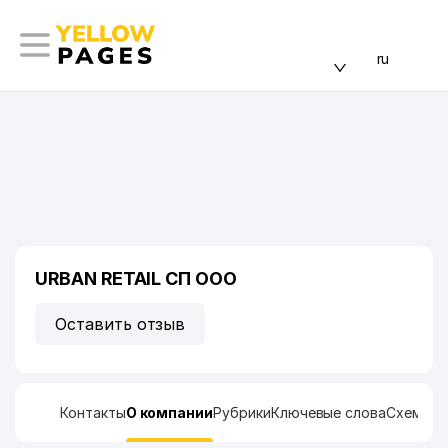
ru
URBAN RETAIL СП ООО
Оставить отзыв
Контакты
О компании
Рубрики
Ключевые слова
Схема п