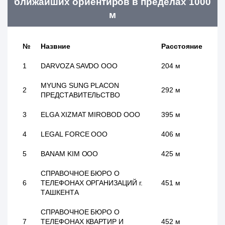
ближайших ориентиров в пределах 1000
м
№
Назвние
Расстояние
1
DARVOZA SAVDO ООО
204 м
MYUNG SUNG PLACON
2
292 м
ПРЕДСТАВИТЕЛЬСТВО
3
ELGA XIZMAT MIROBOD ООО
395 м
4
LEGAL FORCE ООО
406 м
5
BANAM KIM ООО
425 м
СПРАВОЧНОЕ БЮРО О
6
ТЕЛЕФОНАХ ОРГАНИЗАЦИЙ г.
451 м
ТАШКЕНТА
СПРАВОЧНОЕ БЮРО О
7
ТЕЛЕФОНАХ КВАРТИР И
452 м