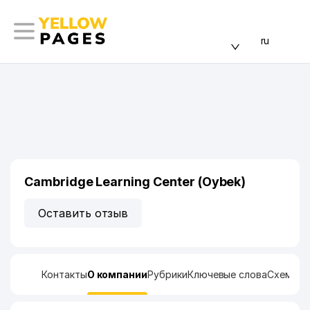
ru
Cambridge Learning Center (Oybek)
Оставить отзыв
Контакты
О компании
Рубрики
Ключевые слова
Схема п