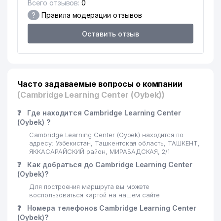
Всего отзывов:
0
СПЕЦИАЛИЗИРОВАННАЯ
?
Правила модерации отзывов
ШКОЛА ДЛЯ ДЕТЕЙ С
16
458 м
ОГРАНИЧЕННЫМИ
Оставить отзыв
ВОЗМОЖНОСТЯМИ № 25
17
ANGELS FOOD HOLDING ООО
488 м
KHS GmbH TASHKENT
18
491 м
ПРЕДСТАВИТЕЛЬСТВО
Часто задаваемые вопросы о компании
(Cambridge Learning Center (Oybek))
19
KEY SOLUTIONS ООО
499 м
❓
Где находится Cambridge Learning Center
BERLIN-CHEMIE MENARINI
(Oybek) ?
20
500 м
GROUP ПРЕДСТАВИТЕЛЬСТВО
Cambridge Learning Center (Oybek) находится по
адресу: Узбекистан, Ташкентская область, ТАШКЕНТ,
MARCO POLO
ЯККАСАРАЙСКИЙ район, МИРАБАДСКАЯ, 2/1
21
501 м
TRANSPORTATION ООО
❓
Как добраться до Cambridge Learning Center
(Oybek)?
22
ART HOTELS ООО
529 м
Для построения маршрута вы можете
воспользоваться картой на нашем сайте
CORRIDA FOOD СЕМЕЙНОЕ
23
537 м
ПРЕДПРИЯТИЕ
❓
Номера телефонов Cambridge Learning Center
(Oybek)?