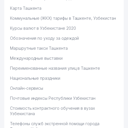
50
ELGA XIZMAT MIROBOD ООО
840 м
Карта Ташкента
51
GAZ PECHKA TA'MIRI ЧП
841 м
Коммунальные (ЖКХ) тарифы в Ташкенте, Узбекистан
ПОСОЛЬСТВО НАРОДНОЙ
52
849 м
Курсы валют в Узбекистане 2020
РЕСПУБЛИКИ БАНГЛАДЕШ
Обозначения по уходу за одеждой
53
COOL KIDS НОУ
875 м
Маршрутные такси Ташкента
54
AFSONA MAKON ООО
894 м
Международные выставки
ИНСТИТУТ МИНЕРАЛЬНЫХ
55
916 м
РЕСУРСОВ ГП
Переименованные названия улиц в Ташкенте
Национальные праздники
ГОСУДАРСТВЕННЫЙ МУЗЕЙ
56
921 м
ГЕОЛОГИИ
Онлайн-сервисы
57
ГОСГЕОЛИНФОРМЦЕНТР ГП
923 м
Почтовые индексы Республики Узбекистан
58
ELSTAB ООО
923 м
Стоимость контрактного обучения в вузах
Узбекистана
РЕСПУБЛИКАНСКИЙ
ДОРОЖНЫЙ ФОНД ПРИ
Телефоны служб экстренной помощи города
59
947 м