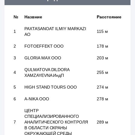
№
Назвние
Расстояние
PAXTASANOAT ILMIY MARKAZI
1
115 м
АО
2
FOTOEFFEKT ООО
178 м
3
GLORIA MAX ООО
203 м
QULMATOVA DILDORA
4
255 м
XAMZAYEVNA ИндП
5
HIGH STAND TOURS ООО
274 м
6
A-NIKA ООО
278 м
ЦЕНТР
СПЕЦИАЛИЗИРОВАННОГО
7
АНАЛИТИЧЕСКОГО КОНТРОЛЯ
289 м
В ОБЛАСТИ ОХРАНЫ
ОКРУЖАЮЩЕЙ СРЕДЫ