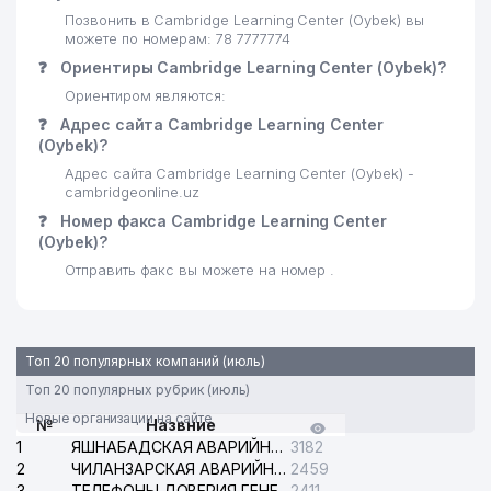
24
LANISEL ООО
543 м
Позвонить в Cambridge Learning Center (Oybek) вы
можете по номерам: 78 7777774
25
ИТАЛХИТ ГРУП ООО
565 м
❓
Ориентиры Cambridge Learning Center (Oybek)?
РЕСПУБЛИКАНСКАЯ
Ориентиром являются:
СПЕЦИАЛИЗИРОВАННАЯ
❓
Адрес сайта Cambridge Learning Center
26
584 м
ХОРЕОГРАФИЧЕСКАЯ ШКОЛА
(Oybek)?
ИНТЕРНАТ
Адрес сайта Cambridge Learning Center (Oybek) -
cambridgeonline.uz
27
SADA ООО
585 м
❓
Номер факса Cambridge Learning Center
(Oybek)?
ПОСОЛЬСТВО РЕСПУБЛИКИ
28
634 м
ЮЖНАЯ КОРЕЯ
Отправить факс вы можете на номер .
DISTRITECH CENTRAL ASIA
29
641 м
ООО
Топ 20 популярных компаний (июль)
30
OCEAN-SEEFOOD ООО
646 м
Топ 20 популярных рубрик (июль)
MITSUI & CO., LTD.
Новые организации на сайте
31
658 м
№
Назвние
ПРЕДСТАВИТЕЛЬСТВО
1
ЯШНАБАДСКАЯ АВАРИЙНАЯ СЛУЖБА ЭЛЕКТРОСЕТИ
3182
2
ЧИЛАНЗАРСКАЯ АВАРИЙНАЯ СЛУЖБА ЭЛЕКТРОСЕТИ
2459
32
GLOBAL-GAS ООО
658 м
3
ТЕЛЕФОНЫ ДОВЕРИЯ ГЕНЕРАЛЬНОЙ ПРОКУРАТУРЫ РЕСПУБЛИКИ УЗБЕКИСТАН
2411