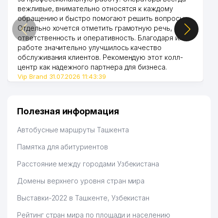
LOGISTIK ООО
вежливые, внимательно относятся к каждому
обращению и быстро помогают решить вопросы.
41
ASIA ADVENTURES ООО
760 м
Отдельно хочется отметить грамотную речь,
ответственность и оперативность. Благодаря их
42
LINEAR PANEL ООО
771 м
работе значительно улучшилось качество
обслуживания клиентов. Рекомендую этот колл-
43
FUSION FOOD ООО
775 м
центр как надежного партнера для бизнеса.
Vip Brand 31.07.2026 11:43:39
УПРАВЛЕНИЕ МАТЕРИАЛЬНО-
44
ТЕХНИЧЕСКОГО И ВОЕННОГО
778 м
СНАБЖЕНИЯ МВД РУз
Полезная информация
45
DST SERVICE ООО
779 м
Автобусные маршруты Ташкента
46
ТЕПЛОЭЛЕКТРОПРОЕКТ АО
782 м
Памятка для абитуриентов
47
ПОСОЛЬСТВО МАЛАЙЗИИ
788 м
Расстояние между городами Узбекистана
НОТАРИАЛЬНАЯ КОНТОРА №8
48
802 м
Домены верхнего уровня стран мира
МИРАБАДСКОГО РАЙОНА
Выставки-2022 в Ташкенте, Узбекистан
49
BANAM KIM ООО
836 м
Рейтинг стран мира по площади и населению