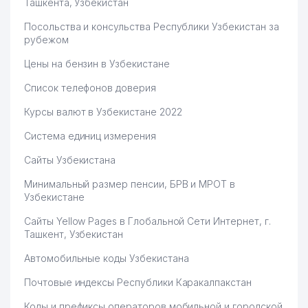
КАБИНЕТЕ МИНИСТРОВ
Ташкента, Узбекистан
РЕСПУБЛИКИ УЗБЕКИСТАН
Посольства и консульства Республики Узбекистан за
рубежом
60
FAR INTER GARDEN ООО
972 м
Цены на бензин в Узбекистане
МИНИСТЕРСТВО ВНУТРЕННИХ
61
ДЕЛ РЕСПУБЛИКИ УЗБЕКИСТАН
979 м
Список телефонов доверия
(МВД)
Курсы валют в Узбекистане 2022
GLOBAL LOGISTICS SYSTEMS
62
982 м
ООО
Система единиц измерения
Сайты Узбекистана
63
МУСААИС ООО
983 м
Минимальный размер пенсии, БРВ и МРОТ в
INTERCONCEPTS
Узбекистане
64
INTERCORPORATED
985 м
ПРЕДСТАВИТЕЛЬСТВО
Сайты Yellow Pages в Глобальной Сети Интернет, г.
Ташкент, Узбекистан
PREMIUM COFFEE PROJECT
65
994 м
ООО
Автомобильные коды Узбекистана
Почтовые индексы Республики Каракалпакстан
Коды и префиксы операторов мобильной и городской