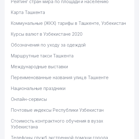
Рейтинг стран мира по площади и населению
ИНСТИТУТ ИСТОРИИ
52
АКАДЕМИИ НАУК РЕСПУБЛИКИ
905 м
Карта Ташкента
УЗБЕКИСТАН
Коммунальные (ЖКХ) тарифы в Ташкенте, Узбекистан
53
ВОСТОЧНЫЙ УНИВЕРСИТЕТ
916 м
Курсы валют в Узбекистане 2020
BERLIN-CHEMIE MENARINI
54
917 м
Обозначения по уходу за одеждой
GROUP ПРЕДСТАВИТЕЛЬСТВО
Маршрутные такси Ташкента
55
ADVERTISING GUIDE ООО
918 м
Международные выставки
QULMATOVA DILDORA
56
925 м
XAMZAYEVNA ИндП
Переименованные названия улиц в Ташкенте
Национальные праздники
ИНСТИТУТ ИММУНОЛОГИИ И
57
929 м
ГЕНОМИКИ ЧЕЛОВЕКА АН РУз
Онлайн-сервисы
58
GLORIA MAX ООО
945 м
Почтовые индексы Республики Узбекистан
ПОСОЛЬСТВО РЕСПУБЛИКИ
Стоимость контрактного обучения в вузах
59
965 м
ЮЖНАЯ КОРЕЯ
Узбекистана
60
ANALYTICS CONSULTING ООО
979 м
Телефоны служб экстренной помощи города