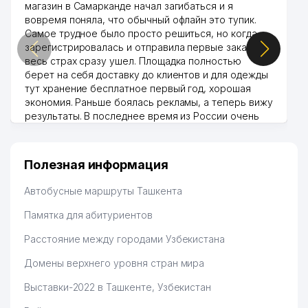
магазин в Самарканде начал загибаться и я
42
GRAND TOUR VOYAGE ООО
791 м
вовремя поняла, что обычный офлайн это тупик.
Самое трудное было просто решиться, но когда
МУЗЕЙ ЗДРАВООХРАНЕНИЯ
43
795 м
зарегистрировалась и отправила первые заказы,
УЗБЕКИСТАНА
весь страх сразу ушел. Площадка полностью
берет на себя доставку до клиентов и для одежды
44
KANSLER ООО
807 м
тут хранение бесплатное первый год, хорошая
экономия. Раньше боялась рекламы, а теперь вижу
45
ELIUS ООО
821 м
результаты. В последнее время из России очень
много заказывают, а вначале только по
46
BANAM KIM ООО
822 м
Узбекистану брали, но вяло. Удалось раскрутиться,
дальше развиваюсь потихоньку😊
47
KRON TELEKOM NETVORK ЧП
847 м
Полезная информация
Hamida 03.08.2026 12:45:39
48
ELGA XIZMAT MIROBOD ООО
853 м
Автобусные маршруты Ташкента
KHS GmbH TASHKENT
Памятка для абитуриентов
49
862 м
ПРЕДСТАВИТЕЛЬСТВО
Расстояние между городами Узбекистана
SOYUZTRANSLINK EXPEDITION
50
887 м
Домены верхнего уровня стран мира
ООО
Выставки-2022 в Ташкенте, Узбекистан
51
GIZA FASHION HOUSE ООО
901 м