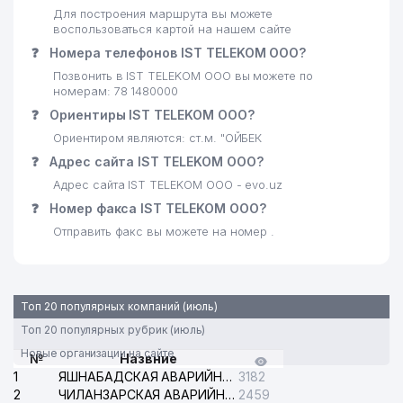
Для построения маршрута вы можете
23
GLOBAL-GAS ООО
604 м
воспользоваться картой на нашем сайте
24
DARVOZA SAVDO ООО
620 м
❓
Номера телефонов IST TELEKOM ООО?
Позвонить в IST TELEKOM ООО вы можете по
25
ИТАЛХИТ ГРУП ООО
644 м
номерам: 78 1480000
❓
Ориентиры IST TELEKOM ООО?
НОТАРИАЛЬНАЯ КОНТОРА №8
26
663 м
МИРАБАДСКОГО РАЙОНА
Ориентиром являются: ст.м. "ОЙБЕК
❓
Адрес сайта IST TELEKOM ООО?
INAGOMOV MILLIY TAOMLARI
27
667 м
Адрес сайта IST TELEKOM ООО - evo.uz
ООО
❓
Номер факса IST TELEKOM ООО?
28
УЗДОНМАХСУЛОТ АО
702 м
Отправить факс вы можете на номер .
ГОСУДАРСТВЕННЫЙ МУЗЕЙ
29
702 м
ИСКУССТВ УЗБЕКИСТАНА
Топ 20 популярных компаний (июль)
30
BAJARUVCHI ООО
707 м
Топ 20 популярных рубрик (июль)
31
DIALOG CONCULTING ООО
752 м
Новые организации на сайте
№
Назвние
1
ЯШНАБАДСКАЯ АВАРИЙНАЯ СЛУЖБА ЭЛЕКТРОСЕТИ
3182
МУЗЕЙ ЖЕЛЕЗНОДОРОЖНОЙ
32
754 м
2
ЧИЛАНЗАРСКАЯ АВАРИЙНАЯ СЛУЖБА ЭЛЕКТРОСЕТИ
2459
ТЕХНИКИ