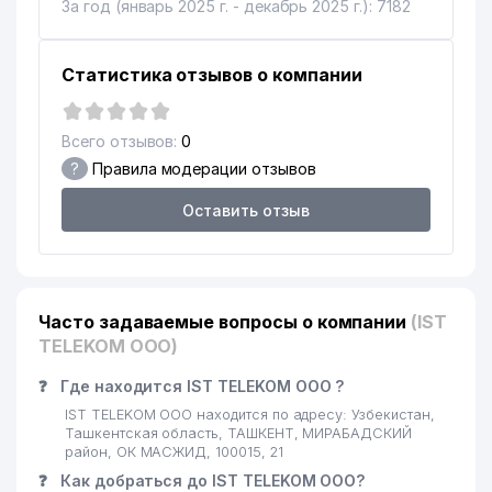
За год (январь 2025 г. - декабрь 2025 г.): 7182
13
ФАРМАЦЕВТИЧЕСКИЙ
509 м
ИНСТИТУТ (ТашФармИ)
Статистика отзывов о компании
14
EAST STARK-TV ЧП
528 м
15
БЮРО НЕСЧАСТНЫХ СЛУЧАЕВ
534 м
Всего отзывов:
0
?
Правила модерации отзывов
16
ГОСГЕОЛИНФОРМЦЕНТР ГП
557 м
Оставить отзыв
17
ELSTAB ООО
559 м
ГОСУДАРСТВЕННЫЙ МУЗЕЙ
18
560 м
ГЕОЛОГИИ
ИНСТИТУТ МИНЕРАЛЬНЫХ
Часто задаваемые вопросы о компании
(IST
19
560 м
РЕСУРСОВ ГП
TELEKOM ООО)
20
ИНГО-УЗБЕКИСТАН АО
573 м
❓
Где находится IST TELEKOM ООО ?
IST TELEKOM ООО находится по адресу: Узбекистан,
21
ТЕПЛОЭЛЕКТРОПРОЕКТ АО
574 м
Ташкентская область, ТАШКЕНТ, МИРАБАДСКИЙ
район, ОК МАСЖИД, 100015, 21
22
LANISEL ООО
602 м
❓
Как добраться до IST TELEKOM ООО?